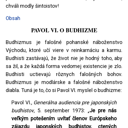
chváli modly šintoistov!
Obsah
PAVOL VI. O BUDHIZME
Budhizmus je falošné pohanské náboženstvo
Východu, ktoré učí viere v reinkarnáciu a karmu.
Budhisti zastávajú, že život nie je hodný toho, aby
sa žil, a že každá forma vedomej existencie je zlo.
Budhisti uctievajú rôznych falošných bohov.
Budhizmus je modlárske a falošné náboženstvo
diabla. Tuná je to, čo si Pavol VI. myslel o budhizme:
Pavol VI.,
Generálna audiencia pre japonských
budhistov
, 5. september 1973: „
Je pre nás
veľkým potešením uvítať členov Európskeho
zájazdu japonských budhistov, ctených