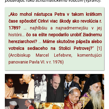
podávajúc ruku schizmatickému vodcovi (vpravo).
„
Ako mohol nástupca Petra v takom krátkom
čase spôsobiť Cirkvi viac škody ako revolúcia r.
1789?
... najhlbšiu a najnadmernejšiu v jej
histórii...
čo sa ešte nepodarilo urobiť žiadnemu
hereziarchovi?
...
Máme skutočne pápeža alebo
votrelca sediaceho na Stolici Petrovej?
“
[1]
(Arcibiskup Marcel Lefebvre, komentujúci
panovanie Pavla VI. v r. 1976)