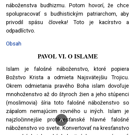
náboženstva budhizmu. Potom hovorí, že chce
spolupracovať s budhistickým patriarchom, aby
privodil spásu človeka! Toto je kacírstvo a
odpadlíctvo.
Obsah
PAVOL VI. O ISLAME
Islam je falošné náboženstvo, ktoré popiera
Božstvo Krista a odmieta Najsvätejšiu Trojicu.
Okrem odmietania pravého Boha islam dovoľuje
mnohoženstvo až do štyroch žien a jeho stúpenci
(moslimovia) šíria toto falošné náboženstvo so
zápalom nemajúcim rovného u iných. Islam je
^
najzločinnejšie protikresťanské hlavné falošné
náboženstvo vo svete. Konvertovať na kresťanstvo