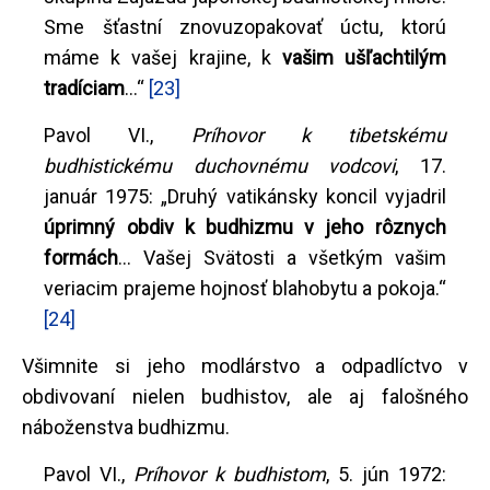
Sme šťastní znovuzopakovať úctu, ktorú
máme k vašej krajine, k
vašim ušľachtilým
tradíciam
...“
[23]
Pavol VI.,
Príhovor k tibetskému
budhistickému duchovnému vodcovi
, 17.
január 1975: „Druhý vatikánsky koncil vyjadril
úprimný obdiv k budhizmu v jeho rôznych
formách
... Vašej Svätosti a všetkým vašim
veriacim prajeme hojnosť blahobytu a pokoja.“
[24]
Všimnite si jeho modlárstvo a odpadlíctvo v
obdivovaní nielen budhistov, ale aj falošného
náboženstva budhizmu.
Pavol VI.,
Príhovor k budhistom
, 5. jún 1972: