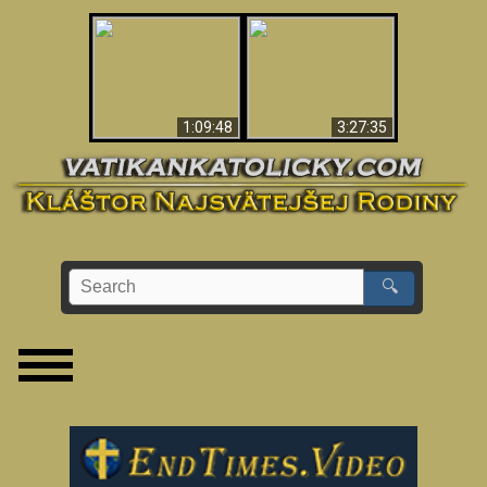
“Magicians” Prove A
Apokalypsa teraz vo
Spiritual World Exists
Vatikáne
- Demonic Activity
Caught On Video
1:09:48
3:27:35
🔍