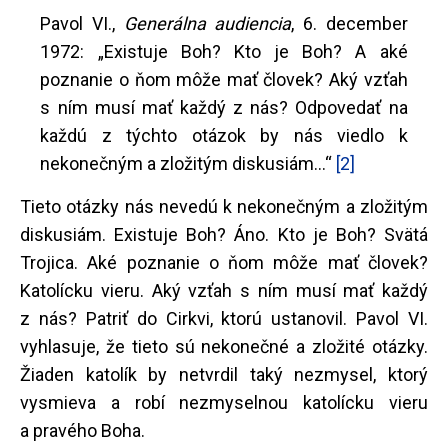
Pavol VI.,
Generálna audiencia
, 6. december
1972: „Existuje Boh? Kto je Boh? A aké
poznanie o ňom môže mať človek? Aký vzťah
s ním musí mať každý z nás? Odpovedať na
každú z týchto otázok by nás viedlo k
nekonečným a zložitým diskusiám...“
[2]
Tieto otázky nás nevedú k nekonečným a zložitým
diskusiám. Existuje Boh? Áno. Kto je Boh? Svätá
Trojica. Aké poznanie o ňom môže mať človek?
Katolícku vieru. Aký vzťah s ním musí mať každý
z nás? Patriť do Cirkvi, ktorú ustanovil. Pavol VI.
vyhlasuje, že tieto sú nekonečné a zložité otázky.
Žiaden katolík by netvrdil taký nezmysel, ktorý
vysmieva a robí nezmyselnou katolícku vieru
a pravého Boha.