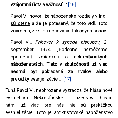
vzájomná úcta a vážnosť
...“
[16]
Pavol VI. hovorí, že
náboženské rozdiely
v Indii
sú ctené
a že je potešený, že toto vidí. Toto
znamená, že si ctí uctievanie falošných bohov.
Pavol VI.,
Príhovor k synode biskupov
, 2.
september 1974: „Podobne nemôžeme
opomenúť zmienkou o
nekresťanských
náboženstvách. Tieto v skutočnosti už viac
nesmú byť pokladané za rivalov alebo
prekážky evanjelizácie
...“
[17]
Tuná Pavol VI. neohrozene vyzrádza, že hlása nové
evanjelium. Nekresťanské náboženstvá, hovorí
nám, už viac pre nás nie sú prekážkou
evanjelizácie. Toto je antikristovské náboženstvo