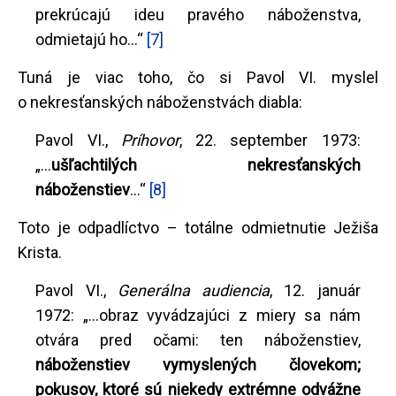
prekrúcajú ideu pravého náboženstva,
odmietajú ho...“
[7]
Tuná je viac toho, čo si Pavol VI. myslel
o nekresťanských náboženstvách diabla:
Pavol VI.,
Príhovor
, 22. september 1973:
„...
ušľachtilých nekresťanských
náboženstiev
...“
[8]
Toto je odpadlíctvo – totálne odmietnutie Ježiša
Krista.
Pavol VI.,
Generálna audiencia
, 12. január
1972: „...obraz vyvádzajúci z miery sa nám
otvára pred očami: ten náboženstiev,
náboženstiev vymyslených človekom;
pokusov, ktoré sú niekedy extrémne odvážne