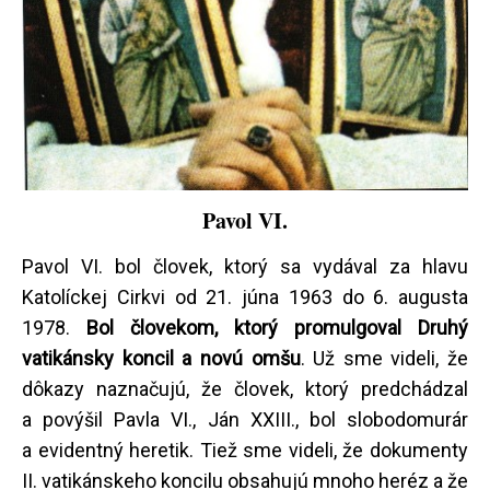
Pavol VI.
Pavol VI. bol človek, ktorý sa vydával za hlavu
Katolíckej Cirkvi od 21. júna 1963 do 6. augusta
1978.
Bol človekom, ktorý promulgoval Druhý
vatikánsky koncil a novú omšu
. Už sme videli, že
dôkazy naznačujú, že človek, ktorý predchádzal
a povýšil Pavla VI., Ján XXIII., bol slobodomurár
a evidentný heretik. Tiež sme videli, že dokumenty
II. vatikánskeho koncilu obsahujú mnoho heréz a že