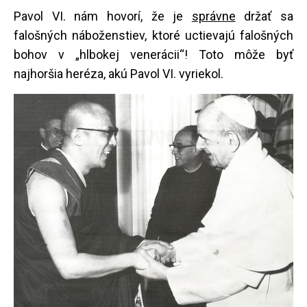
Pavol VI. nám hovorí, že je
správne
držať sa
falošných náboženstiev, ktoré uctievajú falošných
bohov v „hlbokej venerácii“! Toto môže byť
najhoršia heréza, akú Pavol VI. vyriekol.