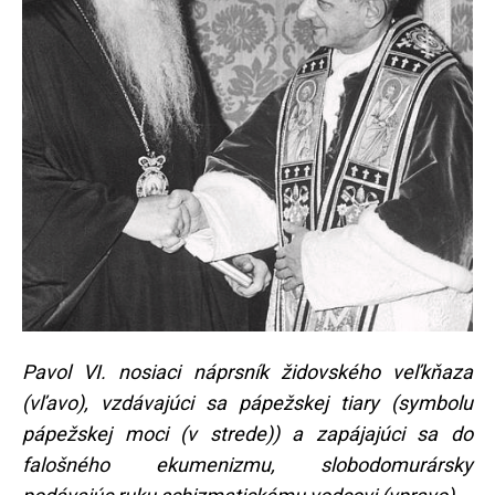
Pavol VI. nosiaci náprsník židovského veľkňaza
(vľavo), vzdávajúci sa pápežskej tiary (symbolu
pápežskej moci (v strede)) a zapájajúci sa do
falošného ekumenizmu, slobodomurársky