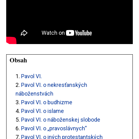
Obsah
1.
Pavol VI.
2.
Pavol VI. o nekresťanských
náboženstvách
3.
Pavol VI. o budhizme
4.
Pavol VI. o islame
5.
Pavol VI. o náboženskej slobode
6.
Pavol VI. o „pravoslávnych“
7.
Pavol VI. o iných protestantských