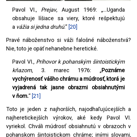
Pavol VI.,
Prejav
, August 1969: „...Uganda
obsahuje líšiace sa viery, ktoré rešpektujú
a
vážia si jedna druhú
.“
[20]
Pravé náboženstvo si váži falošné náboženstvá?
Nie, toto je opäť nehanebne heretické.
Pavol VI.,
Príhovor k pohanským šintoistickým
kňazom
, 3. marec 1976: „
Poznáme
vychýrenosť vášho chrámu a múdrosť, ktorá je
vyjadrená tak jasne obrazmi obsiahnutými
v ňom.
“
[21]
Toto je jeden z najhorších, najodhaľujúcejších a
najheretickejších výrokov, aké kedy Pavol VI.
vyriekol. Chváli múdrosť obsiahnutú v obrazoch v
pohanskom šintoistickom chráme; inými slovami,