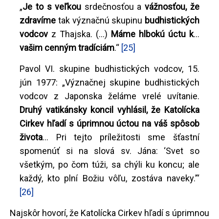
„
Je to s veľkou
srdečnosťou a
vážnosťou, že
zdravíme
tak význačnú skupinu
budhistických
vodcov
z Thajska. (...)
Máme hlbokú úctu k
...
vašim cenným tradíciám
.“
[25]
Pavol VI. skupine budhistických vodcov, 15.
jún 1977: „Význačnej skupine budhistických
vodcov z Japonska želáme vrelé uvítanie.
Druhý vatikánsky koncil vyhlásil, že Katolícka
Cirkev hľadí s úprimnou úctou na váš spôsob
života
... Pri tejto príležitosti sme šťastní
spomenúť si na slová sv. Jána: ‘Svet so
všetkým, po čom túži, sa chýli ku koncu; ale
každý, kto plní Božiu vôľu, zostáva naveky.’“
[26]
Najskôr hovorí, že Katolícka Cirkev hľadí s úprimnou