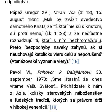
odpadlíctva.
Pápež Gregor XVI.,
Mirari Vos
(# 13), 15.
august 1832: „Mali by zvážiť svedectvo
samotného Krista, že ‘tí, ktorí nie sú s Kristom,
sú proti nemu,’ (Lk 11:23) a že nešťastne
rozhadzujú tí,
ktorí s ním nezhromažďujú
.
Preto ‘bezpochyby naveky zahynú, ak si
neuchovajú katolícku vieru celú a neporušenú’
(Atanázovské vyznanie viery)
.“
[18]
Pavol VI.,
Príhovor k Dalajlámovi
, 30.
september 1973: „Sme šťastní, že dnes
vítame Vašu Svätosť... Prichádzate k nám
z Ázie, kolísky
starovekých náboženstiev
a ľudských tradícií, ktorých sa právom drží
v hlbokej venerácii
.“
[19]