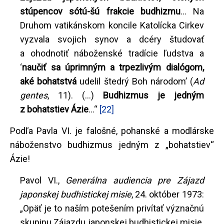
stúpencov sótú-šú frakcie budhizmu
... Na
Druhom vatikánskom koncile Katolícka Cirkev
vyzvala svojich synov a dcéry študovať
a ohodnotiť náboženské tradície ľudstva a
‘
naučiť sa úprimným a trpezlivým dialógom,
aké bohatstvá
udelil štedrý Boh národom’ (
Ad
gentes
, 11). (...)
Budhizmus je jedným
z bohatstiev Ázie
...“
[22]
Podľa Pavla VI. je falošné, pohanské a modlárske
náboženstvo budhizmus jedným z „bohatstiev“
Ázie!
Pavol VI.,
Generálna audiencia pre Zájazd
japonskej budhistickej misie
, 24. október 1973:
„Opäť je to naším potešením privítať význačnú
skupinu Zájazdu japonskej budhistickej misie.