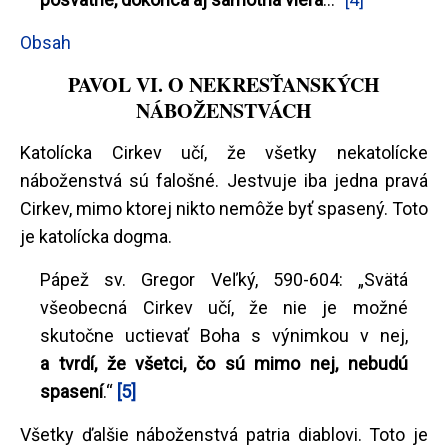
Obsah
PAVOL VI. O NEKRESŤANSKÝCH
NÁBOŽENSTVÁCH
Katolícka Cirkev učí, že všetky nekatolícke
náboženstvá sú falošné. Jestvuje iba jedna pravá
Cirkev, mimo ktorej nikto nemôže byť spasený. Toto
je katolícka dogma.
Pápež sv. Gregor Veľký, 590-604: „Svätá
všeobecná Cirkev učí, že nie je možné
skutočne uctievať Boha s výnimkou v nej,
a tvrdí, že všetci, čo sú mimo nej, nebudú
spasení
.“
[5]
Všetky ďalšie náboženstvá patria diablovi. Toto je