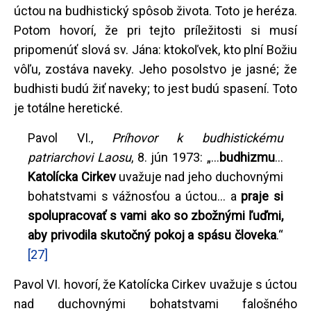
úctou na budhistický spôsob života. Toto je heréza.
Potom hovorí, že pri tejto príležitosti si musí
pripomenúť slová sv. Jána: ktokoľvek, kto plní Božiu
vôľu, zostáva naveky. Jeho posolstvo je jasné; že
budhisti budú žiť naveky; to jest budú spasení. Toto
je totálne heretické.
Pavol VI.,
Príhovor k budhistickému
patriarchovi Laosu
, 8. jún 1973: „...
budhizmu
...
Katolícka Cirkev
uvažuje nad jeho duchovnými
bohatstvami s vážnosťou a úctou... a
praje si
spolupracovať s vami ako so zbožnými ľuďmi,
aby privodila skutočný pokoj a spásu človeka
.“
[27]
Pavol VI. hovorí, že Katolícka Cirkev uvažuje s úctou
nad duchovnými bohatstvami falošného