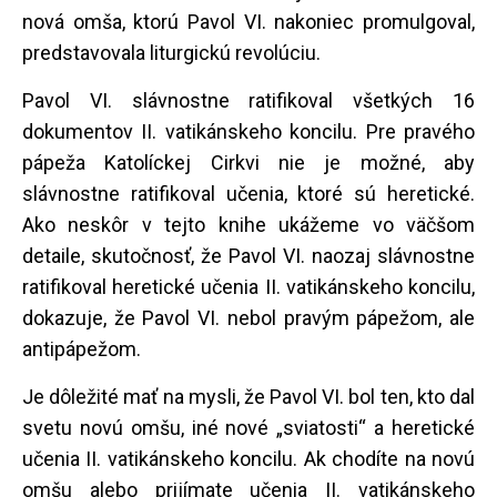
nová omša, ktorú Pavol VI. nakoniec promulgoval,
predstavovala liturgickú revolúciu.
Pavol VI. slávnostne ratifikoval všetkých 16
dokumentov II. vatikánskeho koncilu. Pre pravého
pápeža Katolíckej Cirkvi nie je možné, aby
slávnostne ratifikoval učenia, ktoré sú heretické.
Ako neskôr v tejto knihe ukážeme vo väčšom
detaile, skutočnosť, že Pavol VI. naozaj slávnostne
ratifikoval heretické učenia II. vatikánskeho koncilu,
dokazuje, že Pavol VI. nebol pravým pápežom, ale
antipápežom.
Je dôležité mať na mysli, že Pavol VI. bol ten, kto dal
svetu novú omšu, iné nové „sviatosti“ a heretické
učenia II. vatikánskeho koncilu. Ak chodíte na novú
omšu alebo prijímate učenia II. vatikánskeho