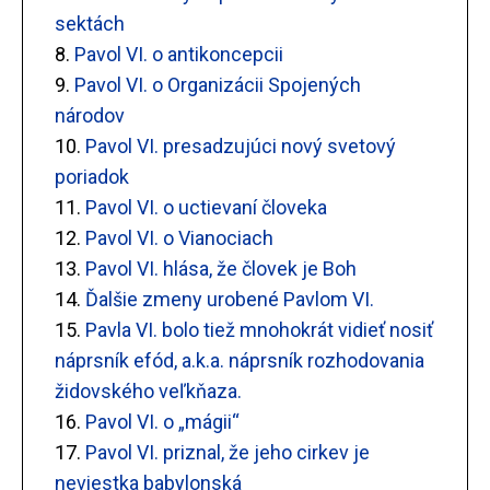
sektách
8.
Pavol VI. o antikoncepcii
9.
Pavol VI. o Organizácii Spojených
národov
10.
Pavol VI. presadzujúci nový svetový
poriadok
11.
Pavol VI. o uctievaní človeka
12.
Pavol VI. o Vianociach
13.
Pavol VI. hlása, že človek je Boh
14.
Ďalšie zmeny urobené Pavlom VI.
15.
Pavla VI. bolo tiež mnohokrát vidieť nosiť
náprsník efód, a.k.a. náprsník rozhodovania
židovského veľkňaza.
16.
Pavol VI. o „mágii“
17.
Pavol VI. priznal, že jeho cirkev je
neviestka babylonská