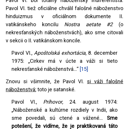
Pavol VI. bol totálny náboženský indiferentista.
Pavol VI. tiež oficiálne chválil falošné náboženstvo
hinduizmus v oficiálnom dokumente II.
vatikánskeho koncilu
Nostra aetate #2
(o
nekresťanských náboženstvách), ako sme citovali
v sekcii o II. vatikánskom koncile.
Pavol VI.,
Apoštolská exhortácia
, 8. december
1975: „Cirkev má v úcte a váži si tieto
nekresťanské náboženstvá...“
[15]
Znovu si všimnite, že Pavol VI.
si váži falošné
náboženstvá
; toto je satanské.
Pavol VI.,
Príhovor
, 24. august 1974:
„Náboženské a kultúrne rozdiely v Indii, ako
sme povedali, sú ctené a vážené...
Sme
potešení, že vidíme, že je praktikovaná táto