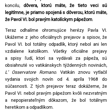
koncilu,
dôvera, ktorú máte, že tieto veci sú
legitímne, je priamo spojená s dôverou, ktorú máte,
že Pavol VI. bol pravým katolíckym pápežom
.
Teraz odhalíme ohromujúce herézy Pavla VI.
Ukážeme z jeho oficiálnych prejavov a spisov, že
Pavol VI. bol totálny odpadlík, ktorý nebol ani len
vzdialene katolíkom. Všetky oficiálne prejavy
a spisy ľudí, ktorí sa vydávali za pápeža, sú
obsiahnuté vo vatikánskych týždenných novinách,
L’ Osservatore Romano
. Vatikán znovu vytlačil
vydania svojich novín od 4. apríla 1968 do
súčasnosti. Z tých prejavov teraz dokážeme, že
Pavol VI. nebol pravým pápežom kvôli nezvratným
a nepopierateľným dôkazom, že bol totálnym
heretikom a odpadlíkom.