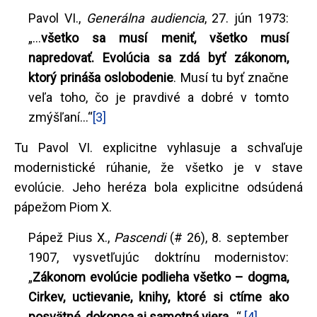
Pavol VI.,
Generálna audiencia
, 27. jún 1973:
„...
všetko sa musí meniť, všetko musí
napredovať. Evolúcia sa zdá byť zákonom,
ktorý prináša oslobodenie
. Musí tu byť značne
veľa toho, čo je pravdivé a dobré v tomto
zmýšľaní...“
[3]
Tu Pavol VI. explicitne vyhlasuje a schvaľuje
modernistické rúhanie, že všetko je v stave
evolúcie. Jeho heréza bola explicitne odsúdená
pápežom Piom X.
Pápež Pius X.,
Pascendi
(# 26), 8. september
1907, vysvetľujúc doktrínu modernistov:
„
Zákonom evolúcie podlieha všetko –
dogma,
Cirkev, uctievanie, knihy, ktoré si ctíme ako
posvätné, dokonca aj samotná viera
...“
[4]