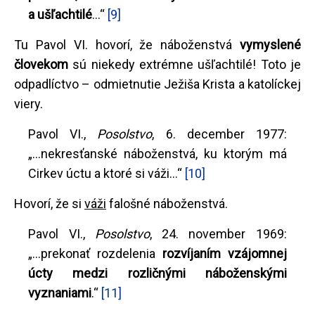
a ušľachtilé
...“
[9]
Tu Pavol VI. hovorí, že náboženstvá
vymyslené
človekom
sú niekedy extrémne ušľachtilé! Toto je
odpadlíctvo – odmietnutie Ježiša Krista a katolíckej
viery.
Pavol VI.,
Posolstvo
, 6. december 1977:
„...nekresťanské náboženstvá, ku ktorým má
Cirkev úctu a ktoré si váži...“
[10]
Hovorí, že si
váži
falošné náboženstvá.
Pavol VI.,
Posolstvo
, 24. november 1969:
„...prekonať rozdelenia
rozvíjaním vzájomnej
úcty medzi rozličnými náboženskými
vyznaniami
.“
[11]