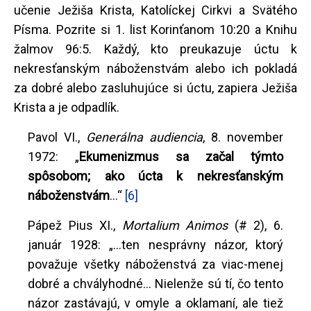
učenie Ježiša Krista, Katolíckej Cirkvi a Svätého
Písma. Pozrite si 1. list Korinťanom 10:20 a Knihu
žalmov 96:5. Každý, kto preukazuje úctu k
nekresťanským náboženstvám alebo ich pokladá
za dobré alebo zasluhujúce si úctu, zapiera Ježiša
Krista a je odpadlík.
Pavol VI.,
Generálna audiencia
, 8. november
1972: „
Ekumenizmus sa začal týmto
spôsobom; ako úcta k nekresťanským
náboženstvám
...“
[6]
Pápež Pius XI.,
Mortalium Animos
(# 2), 6.
január 1928: „...ten nesprávny názor, ktorý
považuje všetky náboženstvá za viac-menej
dobré a chvályhodné... Nielenže sú tí, čo tento
názor zastávajú, v omyle a oklamaní, ale tiež