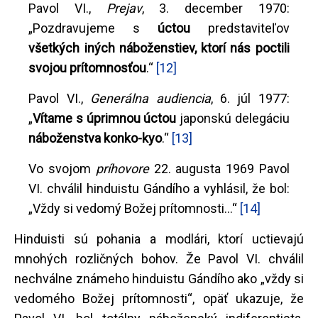
Pavol VI.,
Prejav
, 3. december 1970:
„Pozdravujeme s
úctou
predstaviteľov
všetkých iných náboženstiev, ktorí nás poctili
svojou prítomnosťou
.“
[12]
Pavol VI.,
Generálna audiencia
, 6. júl 1977:
„
Vítame s úprimnou úctou
japonskú delegáciu
náboženstva konko-kyo
.“
[13]
Vo svojom
príhovore
22. augusta 1969 Pavol
VI. chválil hinduistu Gándího a vyhlásil, že bol:
„Vždy si vedomý Božej prítomnosti...“
[14]
Hinduisti sú pohania a modlári, ktorí uctievajú
mnohých rozličných bohov. Že Pavol VI. chválil
nechválne známeho hinduistu Gándího ako „vždy si
vedomého Božej prítomnosti“, opäť ukazuje, že