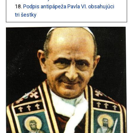
18.
Podpis antipápeža Pavla VI. obsahujúci
tri šestky