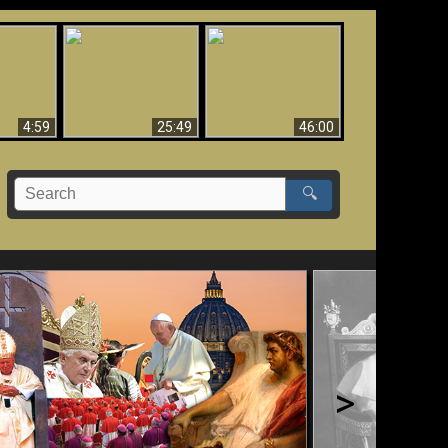
Uznanie Františka za
 musí byť
Babylon padol, padol!!
pápeža = Odpadnutie
né
od viery
4:59
25:49
46:00
🔍
>