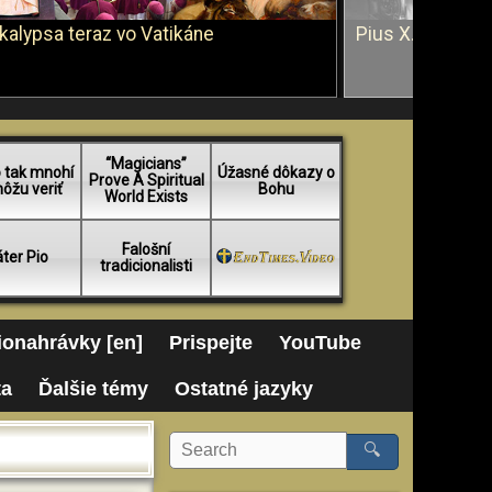
kalypsa teraz vo Vatikáne
Pius X. vs. Ján 
“Magicians”
 tak mnohí
Úžasné dôkazy o
Prove A Spiritual
ôžu veriť
Bohu
World Exists
Falošní
ter Pio
tradicionalisti
onahrávky [en]
Prispejte
YouTube
ta
Ďalšie témy
Ostatné jazyky
🔍