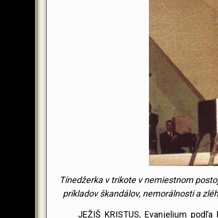
Tínedžerka v trikote v nemiestnom postoj
príkladov škandálov, nemorálnosti a zlé
JEŽIŠ KRISTUS, Evanjelium podľa 