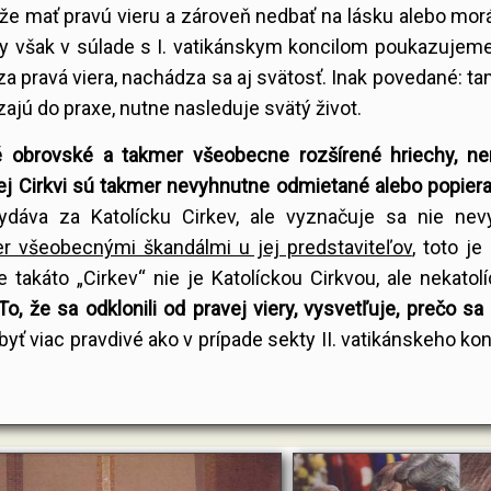
ôže mať pravú vieru a zároveň nedbať na lásku alebo morá
ia. My však v súlade s I. vatikánskym koncilom poukazujeme
za pravá viera, nachádza sa aj svätosť. Inak povedané: tam
zajú do praxe, nutne nasleduje svätý život.
 obrovské a takmer všeobecne rozšírené hriechy, ne
vej Cirkvi sú takmer nevyhnutne odmietané alebo popier
dáva za Katolícku Cirkev, ale vyznačuje sa nie nev
r všeobecnými škandálmi u jej predstaviteľov
, toto j
takáto „Cirkev“ nie je Katolíckou Cirkvou, ale nekatol
To, že sa odklonili od pravej viery, vysvetľuje, prečo sa
yť viac pravdivé ako v prípade sekty II. vatikánskeho konc