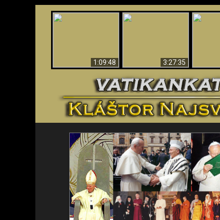
“Magicians” Prove A
Apokalypsa teraz vo
Spiritual World Exists
An
Vatikáne
- Demonic Activity
ident
Caught On Video
1:09:48
3:27:35
<