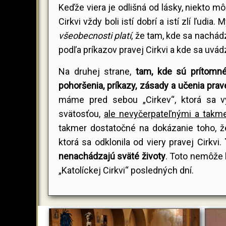
Keďže viera je odlišná od lásky, niekto m
Cirkvi vždy boli istí dobrí a istí zlí ľud
všeobecnosti platí
, že tam, kde sa nachád
podľa príkazov pravej Cirkvi a kde sa uvád
Na druhej strane,
tam, kde sú prítomné
pohoršenia, príkazy, zásady a učenia pra
máme pred sebou „Cirkev“, ktorá sa vy
svätosťou,
ale nevyčerpateľnými a takme
takmer dostatočné na dokázanie toho, že 
ktorá sa odklonila od viery pravej Cirkvi.
nenachádzajú sväté životy
. Toto nemôže b
„Katolíckej Cirkvi“ posledných dní.