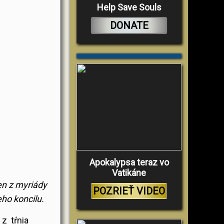
Help Save Souls
DONATE
Apokalypsa teraz vo
Vatikáne
en z myriády
POZRIEŤ VIDEO
ho koncilu.
 z tŕnia