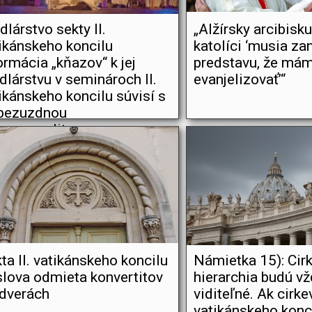
lárstvo sekty II.
„Alžírsky arcibisku
ikánskeho koncilu
katolíci ‘musia za
ormácia „kňazov“ k jej
predstavu, že má
lárstvu v seminároch II.
evanjelizovať’“
ikánskeho koncilu súvisí s
 bezuzdnou
mosexualitou
ta II. vatikánskeho koncilu
Námietka 15): Cir
lova odmieta konvertitov
hierarchia budú v
 dverách
viditeľné. Ak cirkev
vatikánskeho konci