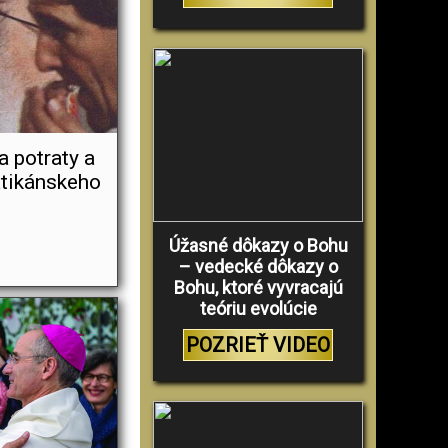
a potraty a
atikánskeho
Úžasné dôkazy o Bohu
– vedecké dôkazy o
Bohu, ktoré vyvracajú
teóriu evolúcie
POZRIEŤ VIDEO