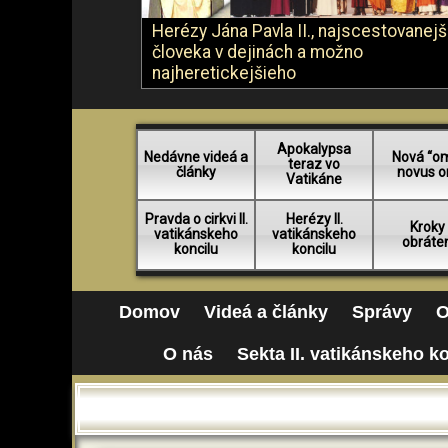
Herézy Jána Pavla II., najscestovanej
človeka v dejinách a možno
najheretickejšieho
Apokalypsa
Nedávne videá a
Nová “o
teraz vo
články
novus o
Vatikáne
Pravda o cirkvi II.
Herézy II.
Kroky
vatikánskeho
vatikánskeho
obráte
koncilu
koncilu
Domov
Videá a články
Správy
O
O nás
Sekta II. vatikánskeho k