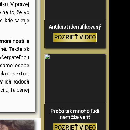
lku. V pravej
 na to, že vo
, kde sa žije
Antikrist identifikovaný
POZRIEŤ VIDEO
morálnosti a
ané
. Takže ak
yčerpateľnou
e samo osebe
íckou sektou,
 v ich radoch
ilu, falošnej
Prečo tak mnoho ľudí
nemôže veriť
POZRIEŤ VIDEO