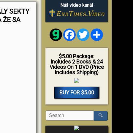
Náš video kanál
ÁLY SEKTY
 ŽE SA
Facebook
Twitter
Share
$5.00 Package:
Includes 2 Books & 24
Videos On 1 DVD (Price
Includes Shipping)
BUY FOR $5.00
🔍