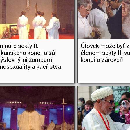
ináre sekty II.
Človek môže byť z
ikánskeho koncilu sú
členom sekty II. v
výslovnými žumpami
koncilu zároveň
osexuality a kacírstva