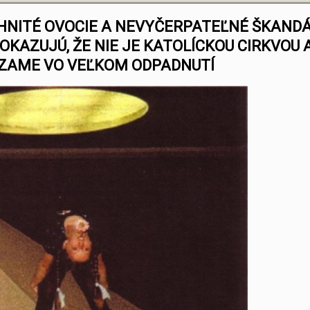
ZHNITÉ OVOCIE A NEVYČERPATEĽNÉ ŠKAND
OKAZUJÚ, ŽE NIE JE KATOLÍCKOU CIRKVOU A
ZAME VO VEĽKOM ODPADNUTÍ