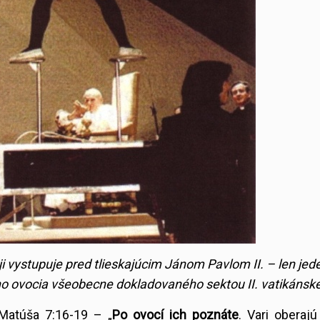
i vystupuje pred tlieskajúcim Jánom Pavlom II. – len jed
ho ovocia všeobecne dokladovaného sektou II. vatikánske
Matúša 7:16-19 – „
Po ovocí ich poznáte
. Vari oberajú