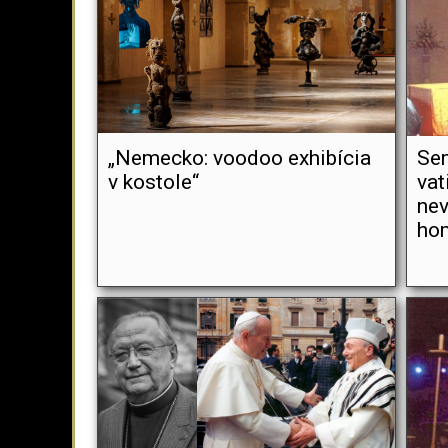
„Nemecko: voodoo exhibícia
Sem
v kostole“
vat
ne
hom