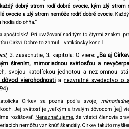
každý dobrý strom rodí dobré ovocie, kým zlý strom r
lé ovocie a zlý strom nemôže rodiť dobré ovocie
. Každý
a hodia do ohňa.“
a a apoštolská. Pri uvažovaní nad týmito štyrmi znakmi pra
 Cirkvi. Dobre to zhrnul I. vatikánsky koncil.
cil
, 3. zasadnutie, 3. kapitola: O viere: „
Ba aj Cirk
ným šírením,
mimoriadnou svätosťou a nevyčerpa
h, svojou katolíckou jednotou a nezlomnou stál
ý dôvod vierohodnosti
a
nezvratné svedectvo o 
794)
 Katolícka Cirkev sa pozná podľa svojej
mimoriadne
koch. Jej svätosť je „veľkým a trvalým dôvodom [jej] vi
íme rozlišovať.
Nenaznačujeme
, že všetci členovia prav
 veriacich nemôžu vzniknúť škandály. Cirkev takúto myšlie