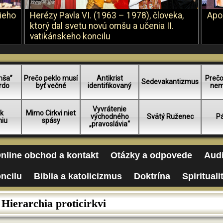
šieho
Herézy Pavla VI. (1963 – 1978), človeka,
Apo
ktorý dal svetu novú omšu a učenia II.
vatikánskeho koncilu
mša”
Prečo peklo musí
Antikrist
Prečo
Sedevakantizmus
rdo
byť večné
identifikovaný
nem
Vyvrátenie
 k
Mimo Cirkvi niet
východného
Svätý Ruženec
Pá
niu
spásy
„pravoslávia“
nline obchod a kontakt
Otázky a odpovede
Audi
oncilu
Biblia a katolicizmus
Doktrína
Spirituali
Hierarchia proticirkvi