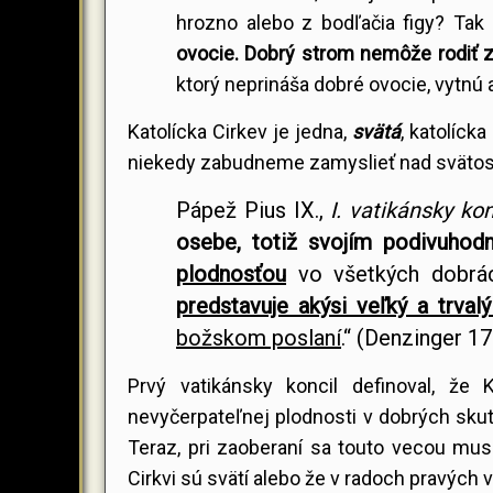
hrozno alebo z bodľačia figy? Tak
ovocie. Dobrý strom nemôže rodiť z
ktorý neprináša dobré ovocie, vytnú 
Katolícka Cirkev je jedna,
svätá
, katolíck
niekedy zabudneme zamyslieť nad svätosťou
Pápež Pius IX.,
I. vatikánsky kon
osebe, totiž svojím podivuhod
plodnosťou
vo všetkých dobrác
predstavuje akýsi veľký a trval
božskom poslaní
.“ (Denzinger 1
Prvý vatikánsky koncil definoval, že
nevyčerpateľnej plodnosti v dobrých skut
Teraz, pri zaoberaní sa touto vecou mus
Cirkvi sú svätí alebo že v radoch pravých