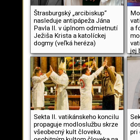
Štrasburgský „arcibiskup“
Mod
nasleduje antipápeža Jána
vat
Pavla II. v úplnom odmietnutí
a f
Ježiša Krista a katolíckej
mod
dogmy (veľká heréza)
vat
jej
ho
Sekta II. vatikánskeho koncilu
Sek
propaguje modloslužbu skrze
dos
všeobecný kult človeka,
pri
osobitným kultom človeka na