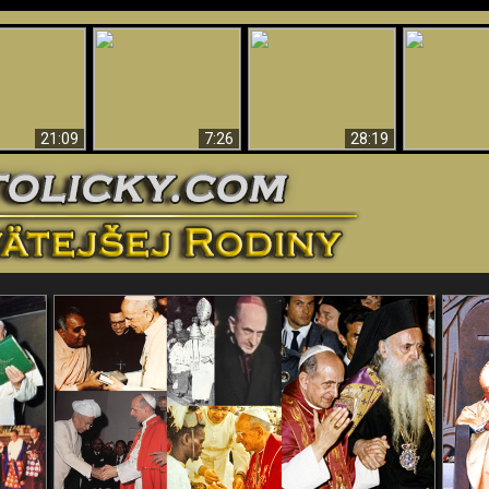
Úžasné dôkazy o
Bohu – vedecké
tikrist
Prečo tak mnoho ľudí
Prečo peklo
dôkazy o Bohu, ktoré
ifikovaný
nemôže veriť
več
vyvracajú teóriu
evolúcie
21:09
7:26
28:19