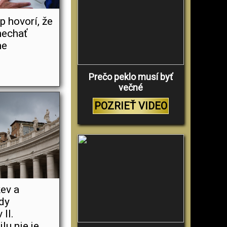
p hovorí, že
nechať
me
Prečo peklo musí byť
večné
POZRIEŤ VIDEO
kev a
ždy
 II.
lu nie je