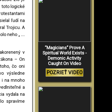
 toto logické
protestantami
ielal ľudí na
al Trojicu. A
kolo neho „
...
“Magicians” Prove A
zakorenený v
Spiritual World Exists -
Demonic Activity
 zákona – On
Caught On Video
toho, čo oni
POZRIEŤ VIDEO
vo výsledne
h i na mnoho
edlniteľné a
cia vydala na
hlo spravíme