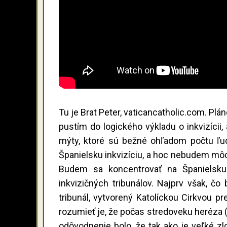
Tu je Brat Peter, vaticancatholic.com. Pl
pustím do logického výkladu o inkvizícii,
mýty, ktoré sú bežné ohľadom počtu ľud
Španielsku inkvizíciu, a hoc nebudem môcť
Budem sa koncentrovať na Španielsku i
inkvizičných tribunálov. Najprv však, čo 
tribunál, vytvorený Katolíckou Cirkvou p
rozumieť je, že počas stredoveku heréza (
odôvodnenie bolo, že tak ako je veľké zlo