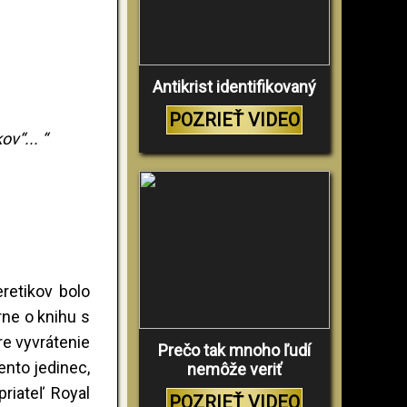
Antikrist identifikovaný
POZRIEŤ VIDEO
v“... “
retikov bolo
rne o knihu s
re vyvrátenie
Prečo tak mnoho ľudí
ento jedinec,
nemôže veriť
priateľ Royal
POZRIEŤ VIDEO