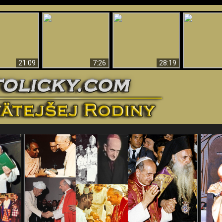
Úžasné dôkazy o
Bohu – vedecké
tikrist
Prečo tak mnoho ľudí
Prečo peklo
dôkazy o Bohu, ktoré
ifikovaný
nemôže veriť
več
vyvracajú teóriu
evolúcie
21:09
7:26
28:19