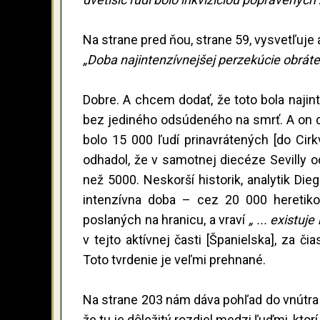
Na strane pred ňou, strane 59, vysvetľuje 
„Doba najintenzívnejšej perzekúcie obrát
Dobre. A chcem dodať, že toto bola najint
bez jediného odsúdeného na smrť. A on cit
bolo 15 000 ľudí prinavrátených [do Cirk
odhadol, že v samotnej diecéze Sevilly od
než 5000. Neskorší historik, analytik Die
intenzívna doba – cez 20 000 heretikov
poslaných na hranicu, a vraví
„ ... existu
v tejto aktívnej časti [Španielska], za či
Toto tvrdenie je veľmi prehnané.
Na strane 203 nám dáva pohľad do vnútra fi
že tu je dôležitý rozdiel medzi ľuďmi, kto