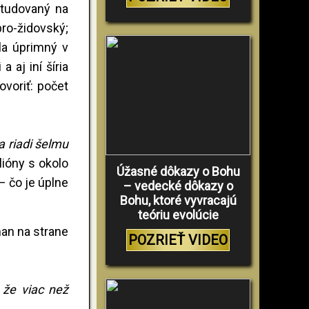
študovaný na
ro-židovský;
la úprimný v
 aj iní šíria
voriť: počet
 riadi šelmu
lióny s okolo
Úžasné dôkazy o Bohu
– čo je úplne
– vedecké dôkazy o
Bohu, ktoré vyvracajú
teóriu evolúcie
an na strane
POZRIEŤ VIDEO
 že viac než