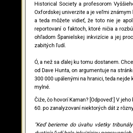
Historical Society a profesorom Vyššie
Oxfordskej univerzite a je veľmi známym 
a teda môžete vidieť, že toto nie je apo
reportovaní o faktoch, ktoré ničia a rozbúr
ohľadom Španielskej inkvizície a jej pr
zabitých ľudí.
Ó, a než sa ďalej ku tomu dostanem. Chce
od Dave Hunta, on argumentuje na stránke
300 000 upálenými na hranici, teda nejde 
mylné.
Čiže, čo hovorí Kaman? [Odpoveď:] V jeho
60. po zanalyzovaní niektorých dát z rôzny
"Keď berieme do úvahu všetky tribunály
dvetisíc ľudí bolo inkvizíciou popravených 