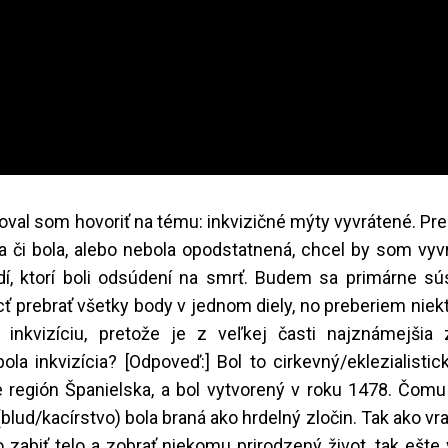
ánoval som hovoriť na tému: inkvizičné mýty vyvrátené. Pr
 a či bola, alebo nebola opodstatnená, chcel by som vyvr
í, ktorí boli odsúdení na smrť. Budem sa primárne sú
 prebrať všetky body v jednom diely, no preberiem niekt
nkvizíciu, pretože je z veľkej časti najznámejšia
bola inkvizícia? [Odpoveď:] Bol to cirkevný/eklezialisti
re región Španielska, a bol vytvorený v roku 1478. Čom
blud/kacírstvo) bola braná ako hrdelný zločin. Tak ako vr
 zabiť telo a zobrať niekomu prirodzený život, tak ešte 