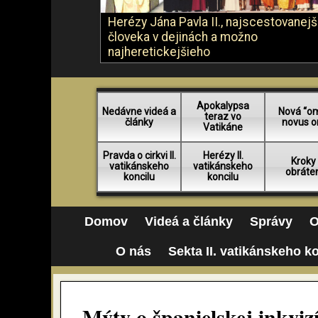
Herézy Jána Pavla II., najscestovanej
človeka v dejinách a možno
najheretickejšieho
Apokalypsa
Nedávne videá a
Nová “o
teraz vo
články
novus o
Vatikáne
Pravda o cirkvi II.
Herézy II.
Kroky
vatikánskeho
vatikánskeho
obráte
koncilu
koncilu
Domov
Videá a články
Správy
O
O nás
Sekta II. vatikánskeho k
Mýty o španielskej inkviz