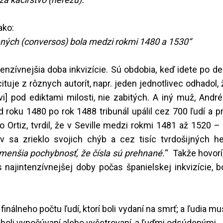
ako:
ených (conversos) bola medzi rokmi 1480 a 1530“
enzívnejšia doba inkvizície. Sú obdobia, keď idete po d
uje z rôznych autorít, napr. jeden jednotlivec odhadol, 
vi] pod ediktami milosti, nie zabitých. A iný muž, Andr
 roku 1480 po rok 1488 tribunál upálil cez 700 ľudí a pri
go Ortiz, tvrdil, že v Seville medzi rokmi 1481 až 1520 
 sa zrieklo svojich chýb a cez tisíc tvrdošijných he
je menšia pochybnosť, že čísla sú prehnané.
“ Takže hovorí,
as najintenzívnejšej doby počas španielskej inkvizície, b
nálneho počtu ľudí, ktorí boli vydaní na smrť; a ľudia mu
rí boli vypočúvaní alebo vyšetrovaní, a ľuďmi odsúdenými.