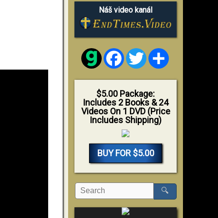
Náš video kanál
Facebook
Twitter
Share
$5.00 Package:
Includes 2 Books & 24
Videos On 1 DVD (Price
Includes Shipping)
BUY FOR $5.00
🔍