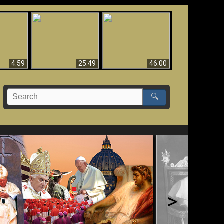
Uznanie Františka za
 musí byť
Babylon padol, padol!!
pápeža = Odpadnutie
né
od viery
4:59
25:49
46:00
🔍
>