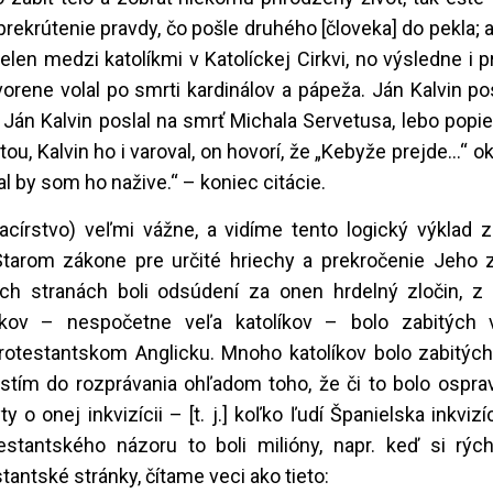
rekrútenie pravdy, čo pošle druhého [človeka] do pekla; a
len medzi katolíkmi v Katolíckej Cirkvi, no výsledne i 
vorene volal po smrti kardinálov a pápeža. Ján Kalvin pos
n Kalvin poslal na smrť Michala Servetusa, lebo popier
u, Kalvin ho i varoval, on hovorí, že „Kebyže prejde...“ o
al by som ho nažive.“ – koniec citácie.
acírstvo) veľmi vážne, a vidíme tento logický výklad 
Starom zákone pre určité hriechy a prekročenie Jeho
ých stranách boli odsúdení za onen hrdelný zločin, z 
íkov – nespočetne veľa katolíkov – bolo zabitých 
 protestantskom Anglicku. Mnoho katolíkov bolo zabitýc
stím do rozprávania ohľadom toho, že či to bolo osprav
 o onej inkvizícii – [t. j.] koľko ľudí Španielska inkvizí
stantského názoru to boli milióny, napr. keď si rýc
antské stránky, čítame veci ako tieto: