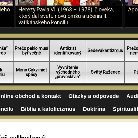
šieho
Herézy Pavla VI. (1963 – 1978), človeka,
Apo
ktorý dal svetu novú omšu a učenia II.
vatikánskeho koncilu
mša”
Prečo peklo musí
Antikrist
Prečo
Sedevakantizmus
rdo
byť večné
identifikovaný
nem
Vyvrátenie
 k
Mimo Cirkvi niet
východného
Svätý Ruženec
Pá
niu
spásy
„pravoslávia“
nline obchod a kontakt
Otázky a odpovede
Audi
oncilu
Biblia a katolicizmus
Doktrína
Spirituali
íci odhalené