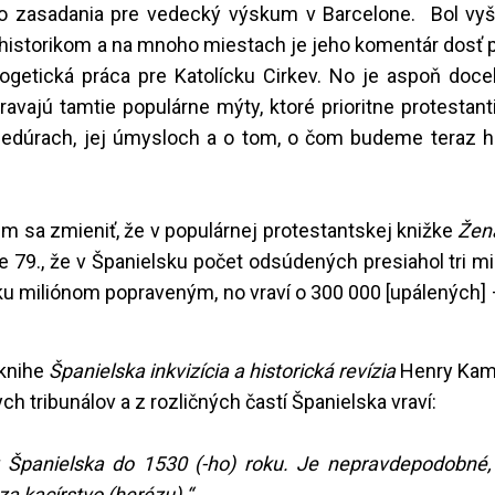
ho zasadania pre vedecký výskum v Barcelone. Bol vy
historikom a na mnoho miestach je jeho komentár dosť p
logetická práca pre Katolícku Cirkev. No je aspoň doce
avajú tamtie populárne mýty, ktoré prioritne protestanti a
ocedúrach, jej úmysloch a o tom, o čom budeme teraz ho
m sa zmieniť, že v populárnej protestantskej knižke
Žena
 79., že v Španielsku počet odsúdených presiahol tri mi
ku miliónom popraveným, no vraví o 300 000 [upálených] 
 knihe
Španielska inkvizícia a historická revízia
Henry Kam
ch tribunálov a z rozličných častí Španielska vraví:
 Španielska do 1530 (-ho) roku. Je nepravdepodobné,
za kacírstvo (herézu).“