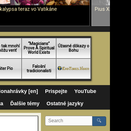
kalypsa teraz vo Vatikáne
Pius X. vs. Ján 
“Magicians”
 tak mnohí
Úžasné dôkazy o
Prove A Spiritual
ôžu veriť
Bohu
World Exists
Falošní
ter Pio
tradicionalisti
onahrávky [en]
Prispejte
YouTube
ta
Ďalšie témy
Ostatné jazyky
🔍