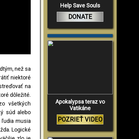
Help Save Souls
DONATE
edtým, než sa
átiť niektoré
streďovať na
oré dôležité.
Apokalypsa teraz vo
 zo všetkých
Vatikáne
cký súd alebo
POZRIEŤ VIDEO
u ľudia musia
ažda. Logické
väčšie zlo je