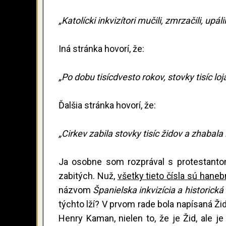
„Katolícki inkvizítori mučili, zmrzačili, upáli
Iná stránka hovorí, že:
„Po dobu tisícdvesto rokov, stovky tisíc loj
Ďalšia stránka hovorí, že:
„Cirkev zabila stovky tisíc židov a zhabala
Ja osobne som rozprával s protestantom,
zabitých. Nuž,
všetky tieto čísla sú hane
názvom
Španielska inkvizícia a historická
týchto lží? V prvom rade bola napísaná Ži
Henry Kaman, nielen to, že je Žid, ale je