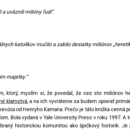
li a uväznili milióny ľudí“
álnych katolíkov mučilo a zabilo desiatky miliónov „heretiko
 im majetky.“
 ktorý, myslím si, že povedal, že cez sto miliónov he
bné klamstvá
, a na ich vyvrátenie sa budem opierať primá
 revízia
od Henryho Kamana. Prečo je táto knižka cenná p
dom. Bola vydaná v Yale University Press v roku 1997. A t
 braný historickou komunitou ako špičkový historik. Je 