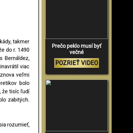
ekády, takmer
Prečo peklo musí byť
že do r. 1490
večné
és Bernáldez,
POZRIEŤ VIDEO
navrátil viac
– znova veľmi
retikov bolo
 že tisíc ľudí
olo zabitých.
sia rozumieť,