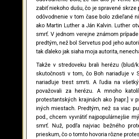
zabiť niekoho dušu, čo je spravené skrze p
odôvodnenie v tom čase bolo zdieľané nie
ako Martin Luther a Ján Kalvin. Luther ot
smrť. V jednom verejne známom prípade Já
predtým, než bol Servetus pod jeho autorito
tak ďaleko jak siaha moja autorita, nenech
Takže v stredoveku brali herézu (blud/k
skutočnosti v tom, čo Boh nariaďuje v 
nariaďuje trest smrti. A ľudia na všetk
považovali za herézu. A mnoho katol
protestantských krajinách ako [napr.] v
iných miestach. Predtým, než sa viac pu
pod., chcem vyvrátiť najpopulárnejšie mýty
smrť. Nuž, podľa najviac bežného prote
prieskum, čo o tomto hovoria rôzne protest