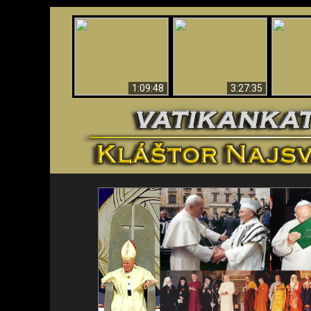
“Magicians” Prove A
Apokalypsa teraz vo
Spiritual World Exists
An
Vatikáne
- Demonic Activity
ident
Caught On Video
1:09:48
3:27:35
<