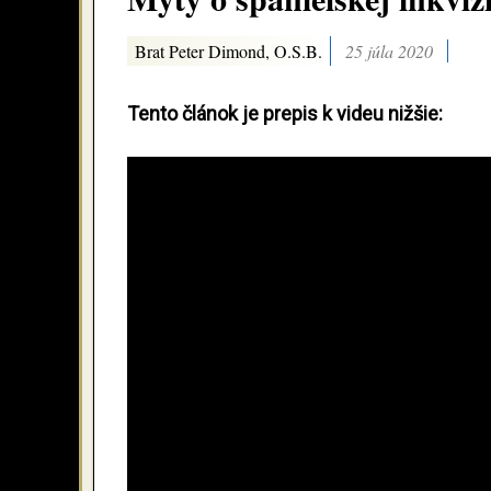
Brat Peter Dimond, O.S.B.
25 júla 2020
Tento článok je prepis k videu nižšie: