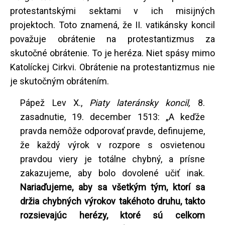
protestantskými sektami v ich misijných
projektoch. Toto znamená, že II. vatikánsky koncil
považuje obrátenie na protestantizmus za
skutočné obrátenie. To je heréza. Niet spásy mimo
Katolíckej Cirkvi. Obrátenie na protestantizmus nie
je skutočným obrátením.
Pápež Lev X.,
Piaty lateránsky koncil,
8.
zasadnutie, 19. december 1513: „A keďže
pravda nemôže odporovať pravde, definujeme,
že každý výrok v rozpore s osvietenou
pravdou viery je totálne chybný, a prísne
zakazujeme, aby bolo dovolené učiť inak.
Nariaďujeme, aby sa všetkým tým, ktorí sa
držia chybných výrokov takéhoto druhu, takto
rozsievajúc herézy, ktoré sú celkom