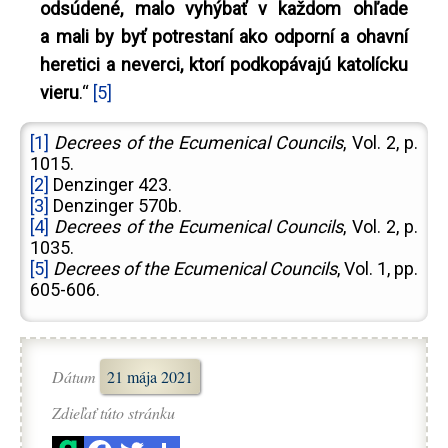
odsúdené, malo vyhýbať v každom ohľade
a mali by byť potrestaní ako odporní a ohavní
heretici a neverci, ktorí podkopávajú katolícku
vieru
.“
[5]
[1]
Decrees of the Ecumenical Councils
, Vol. 2, p.
1015.
[2]
Denzinger 423.
[3]
Denzinger 570b.
[4]
Decrees of the Ecumenical Councils
, Vol. 2, p.
1035.
[5]
Decrees of the Ecumenical Councils
, Vol. 1, pp.
605-606.
Dátum
21 mája 2021
Zdieľať túto stránku