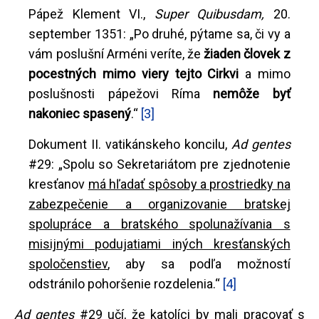
Pápež Klement VI.,
Super Quibusdam,
20.
september 1351: „
Po druhé, pýtame sa, či vy a
vám poslušní Arméni veríte, že
žiaden človek z
pocestných mimo viery tejto Cirkvi
a mimo
poslušnosti pápežovi Ríma
nemôže byť
nakoniec spasený
.“
[3]
Dokument II. vatikánskeho koncilu,
Ad gentes
#29: „Spolu so Sekretariátom pre zjednotenie
kresťanov
má hľadať spôsoby a prostriedky na
zabezpečenie a organizovanie bratskej
spolupráce a bratského spolunažívania s
misijnými podujatiami iných kresťanských
spoločenstiev
, aby sa podľa možností
odstránilo pohoršenie rozdelenia.“
[4]
Ad gentes
#29 učí, že katolíci by mali pracovať s