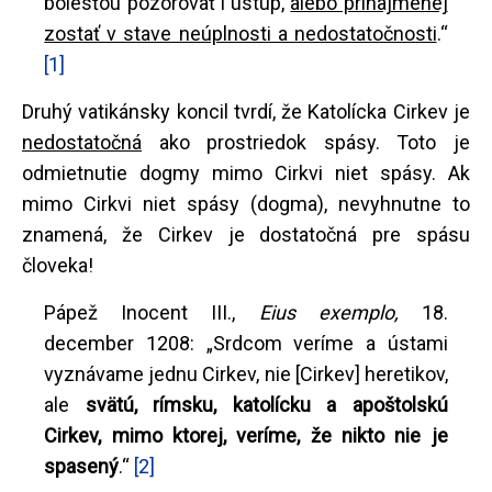
bolesťou pozorovať i ústup,
alebo prinajmenej
zostať v stave neúplnosti a nedostatočnosti
.“
[1]
Druhý vatikánsky koncil tvrdí, že Katolícka Cirkev je
nedostatočná
ako prostriedok spásy. Toto je
odmietnutie dogmy mimo Cirkvi niet spásy. Ak
mimo Cirkvi niet spásy (dogma), nevyhnutne to
znamená, že Cirkev je dostatočná pre spásu
človeka!
Pápež Inocent III.,
Eius exemplo,
18.
december 1208: „Srdcom veríme a ústami
vyznávame jednu Cirkev, nie [Cirkev] heretikov,
ale
svätú, rímsku, katolícku a apoštolskú
Cirkev, mimo ktorej, veríme, že nikto nie je
spasený
.“
[2]