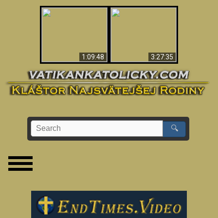
“Magicians” Prove A
Apokalypsa teraz vo
Spiritual World Exists
Vatikáne
- Demonic Activity
Caught On Video
1:09:48
3:27:35
🔍