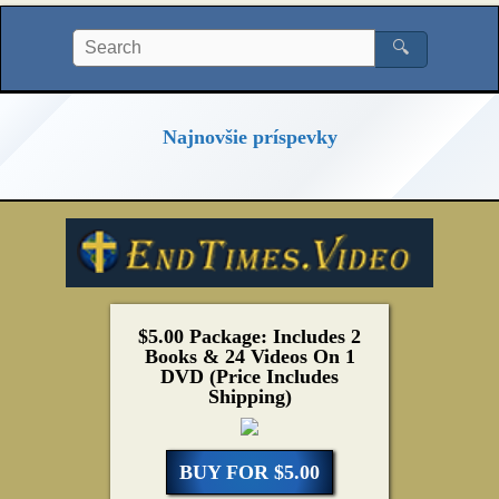
🔍
Najnovšie príspevky
$5.00 Package: Includes 2
Books & 24 Videos On 1
DVD (Price Includes
Shipping)
BUY FOR $5.00