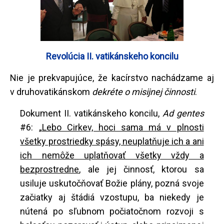
Revolúcia II. vatikánskeho koncilu
Nie je prekvapujúce, že kacírstvo nachádzame aj
v druhovatikánskom
dekréte o misijnej činnosti
.
Dokument II. vatikánskeho koncilu,
Ad gentes
#6: „
Lebo Cirkev, hoci sama má v plnosti
všetky prostriedky spásy, neuplatňuje ich a ani
ich nemôže uplatňovať všetky vždy a
bezprostredne
, ale jej činnosť, ktorou sa
usiluje uskutočňovať Božie plány, pozná svoje
začiatky aj štádiá vzostupu, ba niekedy je
nútená po sľubnom počiatočnom rozvoji s