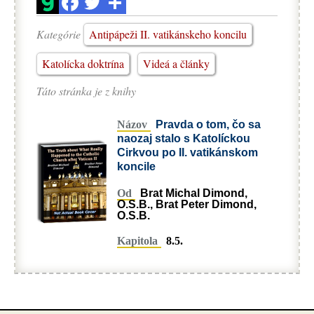
Kategórie
Antipápeži II. vatikánskeho koncilu
Katolícka doktrína
Videá a články
Táto stránka je z knihy
Názov
Pravda o tom, čo sa
naozaj stalo s Katolíckou
Cirkvou po II. vatikánskom
koncile
Od
Brat Michal Dimond,
O.S.B., Brat Peter Dimond,
O.S.B.
Kapitola
8.5.