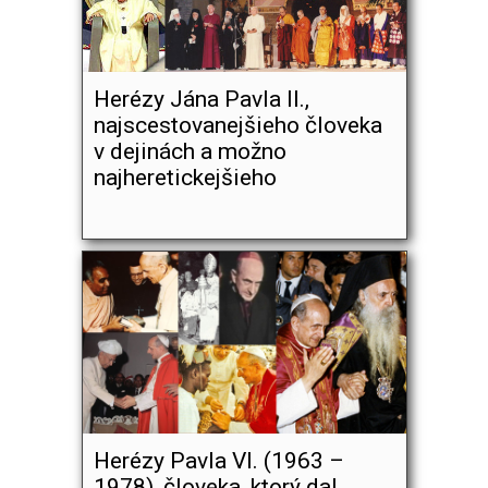
Herézy Jána Pavla II.,
najscestovanejšieho človeka
v dejinách a možno
najheretickejšieho
Herézy Pavla VI. (1963 –
1978), človeka, ktorý dal