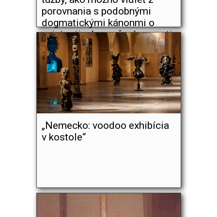
porovnania s podobnými
dogmatickými kánonmi o
sviatostiach vo všeobecnosti
„Nemecko: voodoo exhibícia
v kostole“