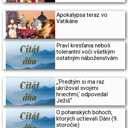
Apokalypsa teraz vo
Vatikáne
Praví kresťania neboli
tolerantní voči všetkým
ostatným náboženstvám
„‘Predtým si ma raz
ukrižoval svojimi
hriechmi,’ odpovedal
Ježiš“
O pohanských bohoch,
ktorých uctievali Dáni (9.
storočie)