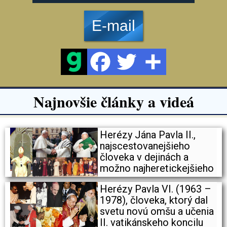
E-mail
Najnovšie články a videá
Herézy Jána Pavla II.,
najscestovanejšieho
človeka v dejinách a
možno najheretickejšieho
Herézy Pavla VI. (1963 –
1978), človeka, ktorý dal
svetu novú omšu a učenia
II. vatikánskeho koncilu