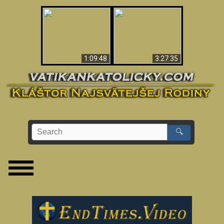
“Magicians” Prove A
Apokalypsa teraz vo
Spiritual World Exists
Vatikáne
- Demonic Activity
Caught On Video
1:09:48
3:27:35
🔍