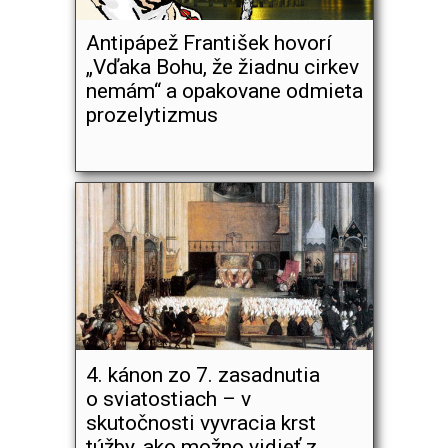
Antipápež František hovorí
„Vďaka Bohu, že žiadnu cirkev
nemám“ a opakovane odmieta
prozelytizmus
4. kánon zo 7. zasadnutia
o sviatostiach – v
skutočnosti vyvracia krst
túžby, ako možno vidieť z