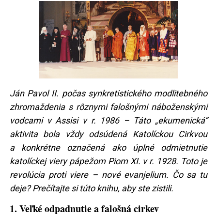
Ján Pavol II. počas synkretistického modlitebného
zhromaždenia s rôznymi falošnými náboženskými
vodcami v Assisi v r. 1986 – Táto „ekumenická“
aktivita bola vždy odsúdená Katolíckou Cirkvou
a konkrétne označená ako úplné odmietnutie
katolíckej viery pápežom Piom XI. v r. 1928. Toto je
revolúcia proti viere – nové evanjelium. Čo sa tu
deje? Prečítajte si túto knihu, aby ste zistili.
1. Veľké odpadnutie a falošná cirkev