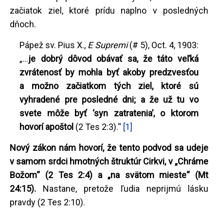
začiatok ziel, ktoré prídu naplno v posledných
dňoch.
Pápež sv. Pius X.,
E Supremi
(# 5), Oct. 4, 1903:
„...
je dobrý dôvod obávať sa, že táto veľká
zvrátenosť by mohla byť akoby predzvesťou
a možno začiatkom tých ziel, ktoré sú
vyhradené pre posledné dni; a že už tu vo
svete môže byť ‘syn zatratenia’, o ktorom
hovorí apoštol
(2 Tes 2:3).“
[1]
Nový zákon nám hovorí, že tento podvod sa udeje
v samom srdci hmotných štruktúr Cirkvi, v „Chráme
Božom“ (2 Tes 2:4) a „na svätom mieste“ (Mt
24:15).
Nastane, pretože ľudia neprijmú lásku
pravdy (2 Tes 2:10).