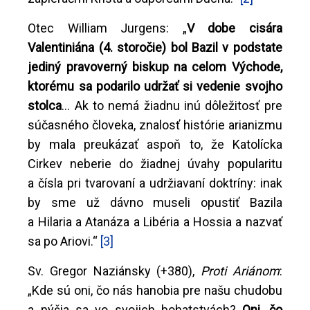
Otec William Jurgens: „
V dobe cisára
Valentiniána (4. storočie) bol Bazil v podstate
jediný pravoverný biskup na celom Východe,
ktorému sa podarilo udržať si vedenie svojho
stolca
... Ak to nemá žiadnu inú dôležitosť pre
súčasného človeka, znalosť histórie arianizmu
by mala preukázať aspoň to, že Katolícka
Cirkev neberie do žiadnej úvahy popularitu
a čísla pri tvarovaní a udržiavaní doktríny: inak
by sme už dávno museli opustiť Bazila
a Hilaria a Atanáza a Libéria a Hossia a nazvať
sa po Ariovi.“
[3]
Sv. Gregor Naziánsky (+380),
Proti Ariánom
:
„Kde sú oni, čo nás hanobia pre našu chudobu
a pýšia sa vo svojich bohatstvách?
Oni, čo