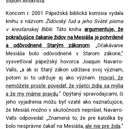
sídlom Antikrista.
Koncom r. 2001 Pápežská biblická komisia vydala
knihu s názvom
Židovský ľud a jeho Sväté písma
v kresťanskej Biblii
. Táto kniha
argumentuje, že
pokračujúce čakanie židov na Mesiáša je potvrdené
a odôvodnené Starým zákonom
. „Očakávanie
Mesiáša bolo odôvodnené v Starom zákone,“
vysvetľoval pápežský hovorca Joaquin Navarro-
Valls, „a ak si Starý zákon udržiava svoj význam,
potom si to udržuje aj ako význam.
Hovorí, že
nemôžete proste povedať, že všetci židia sa mýlia
a že my máme pravdu
.“ Opýtaný spravodajcami, či
jeho vyjadrenia môžu byť vzaté ako naznačujúce,
že Mesiáš možno v skutočnosti neprišiel, Navarro-
Valls odpovedal: „Znamená to, že pre katolíka by
bolo nesprávne čakať na Mesiáša,
ale nie pre žida
.“