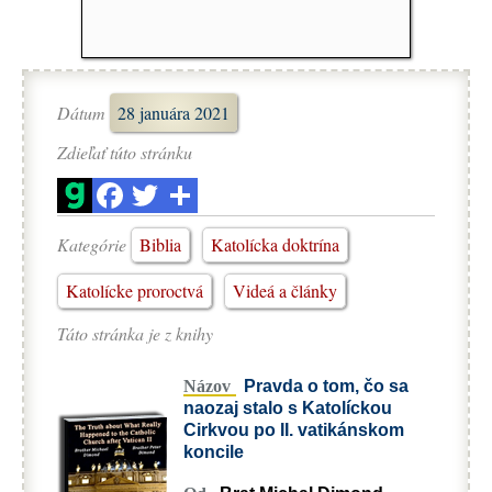
Dátum
28 januára 2021
Zdieľať túto stránku
Kategórie
Biblia
Katolícka doktrína
Katolícke proroctvá
Videá a články
Táto stránka je z knihy
Názov
Pravda o tom, čo sa
naozaj stalo s Katolíckou
Cirkvou po II. vatikánskom
koncile