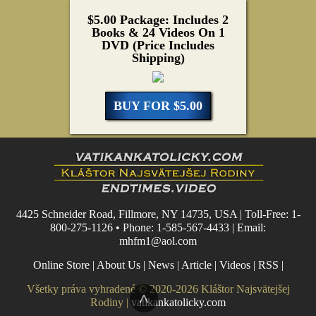
$5.00 Package: Includes 2
Books & 24 Videos On 1
DVD (Price Includes
Shipping)
BUY FOR $5.00
4425 Schneider Road, Fillmore, NY 14735, USA | Toll-Free: 1-
800-275-1126 • Phone: 1-585-567-4433 | Email:
mhfm1@aol.com
Online Store
|
About Us
|
News
|
Article
|
Videos
|
RSS
|
Všetky práva vyhradené © 2020-2026 Kláštor Najsvätejšej
^
Rodiny |
vatikankatolicky.com