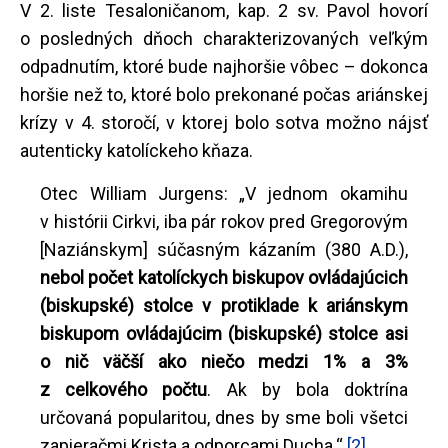
V 2. liste Tesaloničanom, kap. 2 sv. Pavol hovorí
o posledných dňoch charakterizovaných veľkým
odpadnutím, ktoré bude najhoršie vôbec – dokonca
horšie než to, ktoré bolo prekonané počas ariánskej
krízy v 4. storočí, v ktorej bolo sotva možno nájsť
autenticky katolíckeho kňaza.
Otec William Jurgens: „V jednom okamihu
v histórii Cirkvi, iba pár rokov pred Gregorovým
[Naziánskym] súčasným kázaním (380 A.D.),
nebol počet katolíckych biskupov ovládajúcich
(biskupské) stolce v protiklade k ariánskym
biskupom ovládajúcim (biskupské) stolce asi
o nič väčší ako niečo medzi 1% a 3%
z celkového počtu
. Ak by bola doktrína
určovaná popularitou, dnes by sme boli všetci
zapieračmi Krista a odporcami Ducha.“
[2]