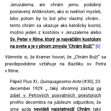
Jeruzalema, ani chrám jemu podobný
postavený Antikristom, ako si niektorí mysleli,
lebo potom by to bol jeho vlastný chrám...
tento chrám sa ukazuje ako katolícky kostol,
možno jeden z kostolov v Jeruzaleme alebo
Sv. Peter v Ríme, ktorý je najväčším kostolom
na svete a je v plnom zmysle ‘Chrám Boží.’
“
[6]
Všimnite si, že Kramer hovorí, že „Chrám Boží“ sa
pravdepodobne vzťahuje na Baziliku sv. Petra
v Ríme.
Pápež Pius XI.,
Quinquagesimo Ante
(#30), 23.
december 1929: „...taký ohromný zástup
sa
zišiel v Petrových posvätných priestoroch
prvého decembra na jubileum odpustkov, že
sme azda
nevideli najstatnejší Chrám
taký