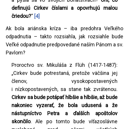
definujú Cirkev číslami a opovrhujú malou
čriedou?
“
[4]
Ak bola ariánska kríza – iba predohra Veľkého
odpadnutia – takto rozsiahla, jak rozsiahle bude
Veľké odpadnutie predpovedané naším Pánom a sv.
Pavlom?
Proroctvo sv. Mikuláša z Flüh (1417-1487):
„Cirkev bude potrestaná, pretože väčšina jej
členov, vysokopostavených
i nízkopostavených, sa stane tak zvrátenou.
Cirkev sa bude potápať hlbšie a hlbšie, až bude
nakoniec vyzerať, že bola udusená a že
nástupníctvo Petra a ďalších apoštolov
skončilo
. Ale po tomto bude víťazoslávne