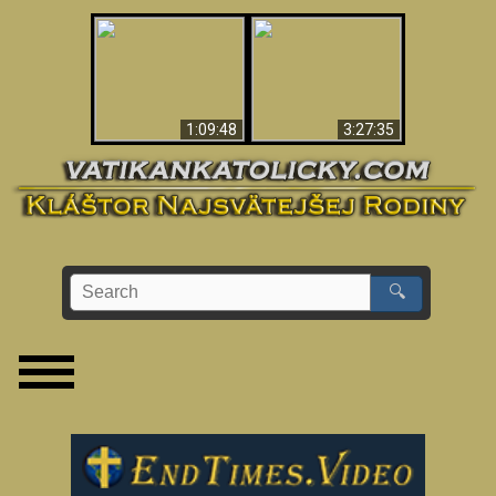
“Magicians” Prove A
Apokalypsa teraz vo
Spiritual World Exists
Vatikáne
- Demonic Activity
Caught On Video
1:09:48
3:27:35
🔍