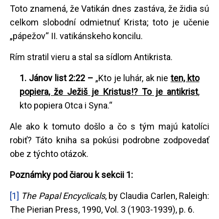
Toto znamená, že Vatikán dnes zastáva, že židia sú
celkom slobodní odmietnuť Krista; toto je učenie
„pápežov“ II. vatikánskeho koncilu.
Rím stratil vieru a stal sa sídlom Antikrista.
1. Jánov list 2:22 –
„Kto je luhár, ak nie
ten, kto
popiera, že Ježiš je Kristus!? To je antikrist
,
kto popiera Otca i Syna.“
Ale ako k tomuto došlo a čo s tým majú katolíci
robiť? Táto kniha sa pokúsi podrobne zodpovedať
obe z týchto otázok.
Poznámky pod čiarou k sekcii 1:
[1]
The Papal Encyclicals
, by Claudia Carlen, Raleigh:
The Pierian Press, 1990, Vol. 3 (1903-1939), p. 6.