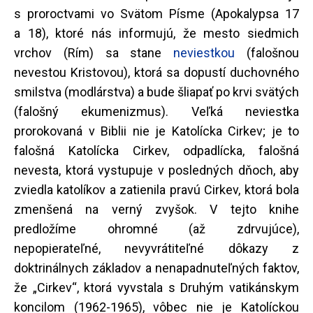
s proroctvami vo Svätom Písme (Apokalypsa 17
a 18), ktoré nás informujú, že mesto siedmich
vrchov (Rím) sa stane
neviestkou
(falošnou
nevestou Kristovou), ktorá sa dopustí duchovného
smilstva (modlárstva) a bude šliapať po krvi svätých
(falošný ekumenizmus). Veľká neviestka
prorokovaná v Biblii nie je Katolícka Cirkev; je to
falošná Katolícka Cirkev, odpadlícka, falošná
nevesta, ktorá vystupuje v posledných dňoch, aby
zviedla katolíkov a zatienila pravú Cirkev, ktorá bola
zmenšená na verný zvyšok. V tejto knihe
predložíme ohromné (až zdrvujúce),
nepopierateľné, nevyvrátiteľné dôkazy z
doktrinálnych základov a nenapadnuteľných faktov,
že „Cirkev“, ktorá vyvstala s Druhým vatikánskym
koncilom (1962-1965), vôbec nie je Katolíckou