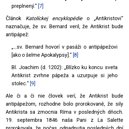
preplnený.“
[7]
Článok
Katolíckej encyklopédie
o „Antikristovi“
naznačuje, že sv. Bernard veril, že Antikrist bude
antipápež:
„...sv. Bernard hovorí v pasáži o antipápežovi
[ako o šelme Apokalypsy].“
[8]
Bl. Joachim (d. 1202): „Blízko ku koncu sveta
Antikrist zvrhne pápeža a uzurpuje si jeho
stolec.“
[9]
Ale či a či nie človek verí, že Antikrist bude
antipápežom, rozhodne bolo prorokované, že sily
Antikrista sa zmocnia Ríma v posledných dňoch.
19. septembra 1846 naša Pani z La Salette
prorokovala, že počas odpadnutia posledných dní