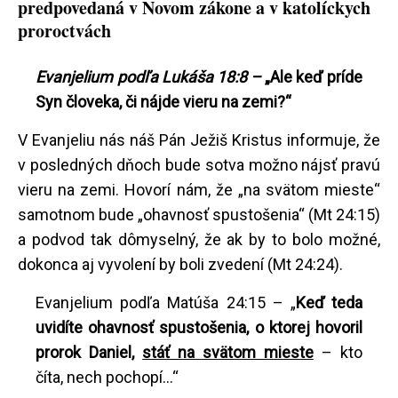
predpovedaná v Novom zákone a v katolíckych
proroctvách
Evanjelium podľa Lukáša 18:8 –
„Ale keď príde
Syn človeka, či nájde vieru na zemi?“
V Evanjeliu nás náš Pán Ježiš Kristus informuje, že
v posledných dňoch bude sotva možno nájsť pravú
vieru na zemi. Hovorí nám, že „na svätom mieste“
samotnom bude „ohavnosť spustošenia“ (Mt 24:15)
a podvod tak dômyselný, že ak by to bolo možné,
dokonca aj vyvolení by boli zvedení (Mt 24:24).
Evanjelium podľa Matúša 24:15 – „
Keď teda
uvidíte ohavnosť spustošenia, o ktorej hovoril
prorok Daniel,
stáť na svätom mieste
– kto
číta, nech pochopí...“