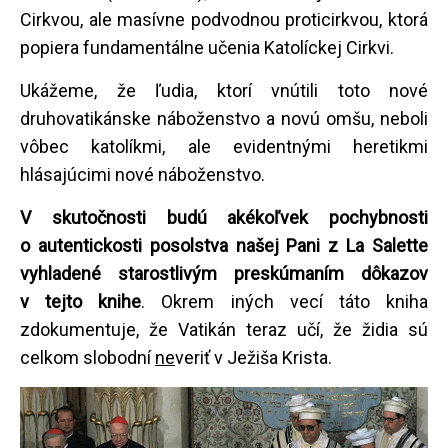
Cirkvou, ale masívne podvodnou proticirkvou, ktorá
popiera fundamentálne učenia Katolíckej Cirkvi.
Ukážeme, že ľudia, ktorí vnútili toto nové
druhovatikánske náboženstvo a novú omšu, neboli
vôbec katolíkmi, ale evidentnými heretikmi
hlásajúcimi nové náboženstvo.
V skutočnosti budú akékoľvek pochybnosti
o autentickosti posolstva našej Pani z La Salette
vyhladené starostlivým preskúmaním dôkazov
v tejto knihe
. Okrem iných vecí táto kniha
zdokumentuje, že Vatikán teraz učí, že židia sú
celkom slobodní
ne
veriť v Ježiša Krista.