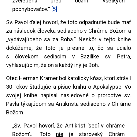
zvelebená pred očami všetkých
pochybovačov.“
[5]
Sv. Pavol ďalej hovorí, že toto odpadnutie bude mať
za následok človeka sediaceho v Chráme Božom a
„vydávajúceho sa za Boha.“ Neskôr v tejto knihe
dokážeme, že toto je presne to, čo sa udialo
s človekom sediacim v Bazilike sv. Petra,
vyhlasujúcim, že on a každý iný je Boh.
Otec Herman Kramer bol katolícky kňaz, ktorí strávil
30 rokov študujúc a píšuc knihu o Apokalypse. Vo
svojej knihe napísal nasledovné o proroctve sv.
Pavla týkajúcom sa Antikrista sediaceho v Chráme
Božom.
„Sv. Pavol hovorí, že Antikrist ‘sedí v chráme
Božom’... Toto
nie
je staroveký Chrám