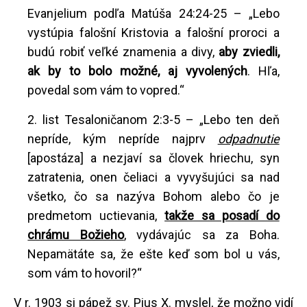
Evanjelium podľa Matúša 24:24-25 – „Lebo
vystúpia falošní Kristovia a falošní proroci a
budú robiť veľké znamenia a divy,
aby zviedli,
ak by to bolo možné, aj vyvolených
. Hľa,
povedal som vám to vopred.“
2. list Tesaloničanom 2:3-5 – „Lebo ten deň
nepríde, kým nepríde najprv
odpadnutie
[apostáza] a nezjaví sa človek hriechu, syn
zatratenia, onen čeliaci a vyvyšujúci sa nad
všetko, čo sa nazýva Bohom alebo čo je
predmetom uctievania,
takže sa posadí do
chrámu Božieho
, vydávajúc sa za Boha.
Nepamätáte sa, že ešte keď som bol u vás,
som vám to hovoril?“
V r. 1903 si pápež sv. Pius X. myslel, že možno vidí