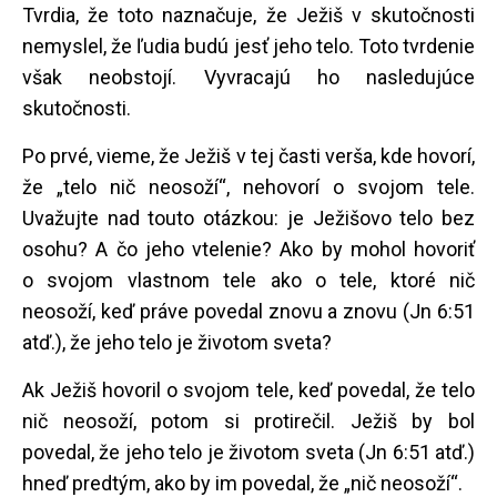
Tvrdia, že toto naznačuje, že Ježiš v skutočnosti
nemyslel, že ľudia budú jesť jeho telo. Toto tvrdenie
však neobstojí. Vyvracajú ho nasledujúce
skutočnosti.
Po prvé, vieme, že Ježiš v tej časti verša, kde hovorí,
že „telo nič neosoží“, nehovorí o svojom tele.
Uvažujte nad touto otázkou: je Ježišovo telo bez
osohu? A čo jeho vtelenie? Ako by mohol hovoriť
o svojom vlastnom tele ako o tele, ktoré nič
neosoží, keď práve povedal znovu a znovu (Jn 6:51
atď.), že jeho telo je životom sveta?
Ak Ježiš hovoril o svojom tele, keď povedal, že telo
nič neosoží, potom si protirečil. Ježiš by bol
povedal, že jeho telo je životom sveta (Jn 6:51 atď.)
hneď predtým, ako by im povedal, že „nič neosoží“.