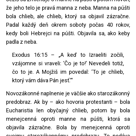
že jeho telo je pravá manna z neba. Manna na púšti
bola chlieb, ale chlieb, ktorý sa objavil zázračne.
Padal každý deň okrem soboty počas 40 rokov,
kedy boli Hebrejci na púšti. Objavila sa, ako keby
padla z neba.
Exodus 16:15 – „A keď to Izraeliti zočili,
vzájomne si vraveli: ‘Čo je to!’ Nevedeli totiž,
čo to je. A Mojžiš im povedal: ‘To je chlieb,
ktorý vám dáva Pán jesť.’“
Novozákonné naplnenie je väčšie ako starozákonný
predobraz. Ak by – ako hovoria protestanti – bola
Eucharistia len obyčajný chlieb, potom by bola
menejcenná oproti manne na púšti, ktorá sa
objavila zázračne. Bola by menejcenná oproti
svojmu starozákonnému predobrazu. To nedáva