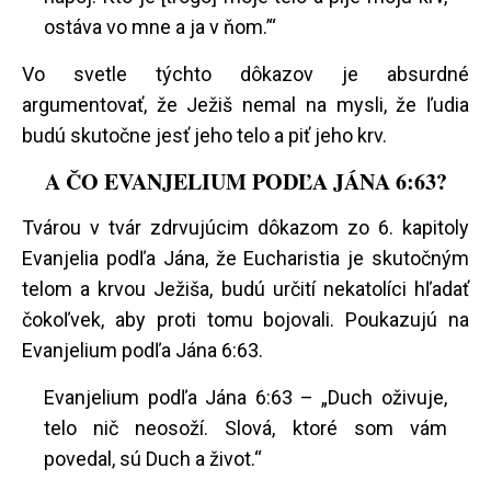
ostáva vo mne a ja v ňom.’“
Vo svetle týchto dôkazov je absurdné
argumentovať, že Ježiš nemal na mysli, že ľudia
budú skutočne jesť jeho telo a piť jeho krv.
A ČO EVANJELIUM PODĽA JÁNA 6:63?
Tvárou v tvár zdrvujúcim dôkazom zo 6. kapitoly
Evanjelia podľa Jána, že Eucharistia je skutočným
telom a krvou Ježiša, budú určití nekatolíci hľadať
čokoľvek, aby proti tomu bojovali. Poukazujú na
Evanjelium podľa Jána 6:63.
Evanjelium podľa Jána 6:63 – „Duch oživuje,
telo nič neosoží. Slová, ktoré som vám
povedal, sú Duch a život.“