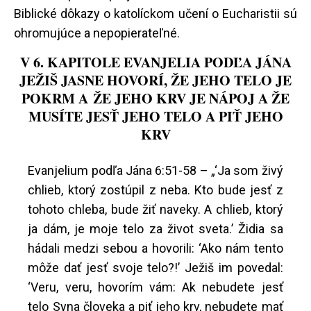
Biblické dôkazy o katolíckom učení o Eucharistii sú
ohromujúce a nepopierateľné.
V 6. KAPITOLE EVANJELIA PODĽA JÁNA
JEŽIŠ JASNE HOVORÍ, ŽE JEHO TELO JE
POKRM A ŽE JEHO KRV JE NÁPOJ A ŽE
MUSÍTE JESŤ JEHO TELO A PIŤ JEHO
KRV
Evanjelium podľa Jána 6:51-58 – „‘Ja som živý
chlieb, ktorý zostúpil z neba. Kto bude jesť z
tohoto chleba, bude žiť naveky. A chlieb, ktorý
ja dám, je moje telo za život sveta.’ Židia sa
hádali medzi sebou a hovorili: ‘Ako nám tento
môže dať jesť svoje telo?!’ Ježiš im povedal:
‘Veru, veru, hovorím vám: Ak nebudete jesť
telo Syna človeka a piť jeho krv, nebudete mať