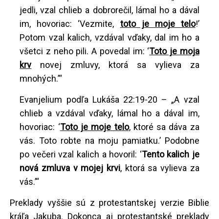
jedli, vzal chlieb a dobrorečil, lámal ho a dával
im, hovoriac: ‘Vezmite,
toto je moje telo
!’
Potom vzal kalich, vzdával vďaky, dal im ho a
všetci z neho pili. A povedal im: ‘
Toto je moja
krv
novej zmluvy, ktorá sa vylieva za
mnohých.’“
Evanjelium podľa Lukáša 22:19-20 – „A vzal
chlieb a vzdával vďaky, lámal ho a dával im,
hovoriac: ‘
Toto je moje telo
, ktoré sa dáva za
vás. Toto robte na moju pamiatku.’ Podobne
po večeri vzal kalich a hovoril: ‘
Tento kalich je
nová zmluva v mojej krvi
, ktorá sa vylieva za
vás.’“
Preklady vyššie sú z protestantskej verzie Biblie
kráľa Jakuba. Dokonca aj protestantské preklady