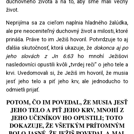
duchovného života a na to, aby sme mali večný
život.
Neprijíma sa za cieľom naplnia hladného žalúdka,
ale pre neoceniteľný duchovný život a milosti, ktoré
prináša. Práve to im Ježiš hovoril. Potvrdzuje to aj
ďalšia skutočnosť, ktorá ukazuje, že
dokonca aj po
jeho slovách z Jn 6:63
ho mnohí Ježišovi
nasledovníci opustili kvôli „tvrdej reči“ o jeho tele a
krvi. Uvedomovali si, že Ježiš im hovoril, že musia
jesť jeho telo a piť jeho krv, ale jednoducho to
odmietli prijať.
POTOM, ČO IM POVEDAL, ŽE MUSIA JESŤ
JEHO TELO A PIŤ JEHO KRV, MNOHÍ Z
JEHO UČENÍKOV HO OPUSTILI; TOTO
DOKAZUJE, ŽE VŠETKÝM PRÍTOMNÝM
BOLO JASNÉ, ŽE JEŽIŠ POVEDAL A MAL