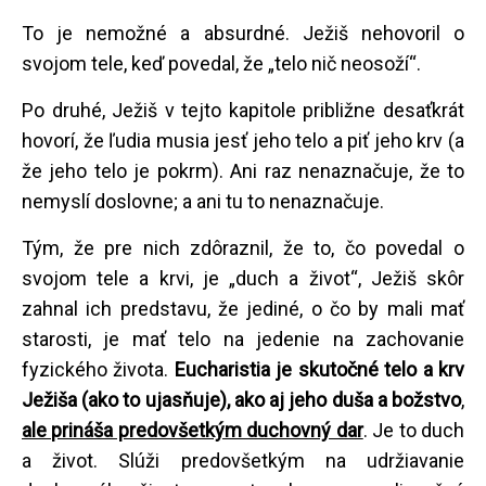
To je nemožné a absurdné. Ježiš nehovoril o
svojom tele, keď povedal, že „telo nič neosoží“.
Po druhé, Ježiš v tejto kapitole približne desaťkrát
hovorí, že ľudia musia jesť jeho telo a piť jeho krv (a
že jeho telo je pokrm). Ani raz nenaznačuje, že to
nemyslí doslovne; a ani tu to nenaznačuje.
Tým, že pre nich zdôraznil, že to, čo povedal o
svojom tele a krvi, je „duch a život“, Ježiš skôr
zahnal ich predstavu, že jediné, o čo by mali mať
starosti, je mať telo na jedenie na zachovanie
fyzického života.
Eucharistia je skutočné telo a krv
Ježiša (ako to ujasňuje), ako aj jeho duša a božstvo
,
ale prináša predovšetkým duchovný dar
. Je to duch
a život. Slúži predovšetkým na udržiavanie