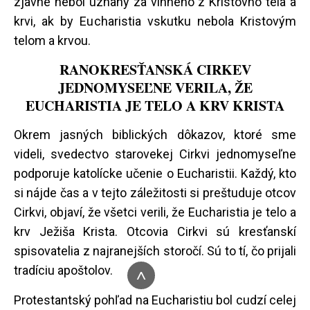
zjavne nebol uznaný za vinného z Kristovho tela a
krvi, ak by Eucharistia vskutku nebola Kristovým
telom a krvou.
RANOKRESŤANSKÁ CIRKEV
JEDNOMYSEĽNE VERILA, ŽE
EUCHARISTIA JE TELO A KRV KRISTA
Okrem jasných biblických dôkazov, ktoré sme
videli, svedectvo starovekej Cirkvi jednomyseľne
podporuje katolícke učenie o Eucharistii. Každý, kto
si nájde čas a v tejto záležitosti si preštuduje otcov
Cirkvi, objaví, že všetci verili, že Eucharistia je telo a
krv Ježiša Krista. Otcovia Cirkvi sú kresťanskí
spisovatelia z najranejších storočí. Sú to tí, čo prijali
tradíciu apoštolov.
^
Protestantský pohľad na Eucharistiu bol cudzí celej