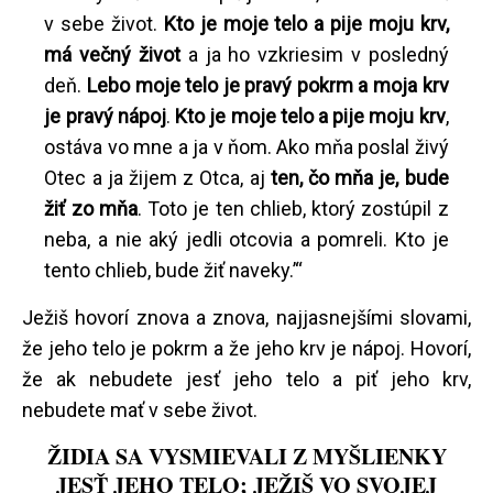
v sebe život.
Kto je moje telo a pije moju krv,
má večný život
a ja ho vzkriesim v posledný
deň.
Lebo moje telo je pravý pokrm a moja krv
je pravý nápoj
.
Kto je moje telo a pije moju krv
,
ostáva vo mne a ja v ňom. Ako mňa poslal živý
Otec a ja žijem z Otca, aj
ten, čo mňa je, bude
žiť zo mňa
. Toto je ten chlieb, ktorý zostúpil z
neba, a nie aký jedli otcovia a pomreli. Kto je
tento chlieb, bude žiť naveky.’“
Ježiš hovorí znova a znova, najjasnejšími slovami,
že jeho telo je pokrm a že jeho krv je nápoj. Hovorí,
že ak nebudete jesť jeho telo a piť jeho krv,
nebudete mať v sebe život.
ŽIDIA SA VYSMIEVALI Z MYŠLIENKY
JESŤ JEHO TELO; JEŽIŠ VO SVOJEJ