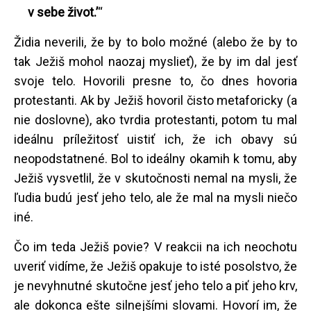
v sebe život.’
“
Židia neverili, že by to bolo možné (alebo že by to
tak Ježiš mohol naozaj myslieť), že by im dal jesť
svoje telo. Hovorili presne to, čo dnes hovoria
protestanti. Ak by Ježiš hovoril čisto metaforicky (a
nie doslovne), ako tvrdia protestanti, potom tu mal
ideálnu príležitosť uistiť ich, že ich obavy sú
neopodstatnené. Bol to ideálny okamih k tomu, aby
Ježiš vysvetlil, že v skutočnosti nemal na mysli, že
ľudia budú jesť jeho telo, ale že mal na mysli niečo
iné.
Čo im teda Ježiš povie? V reakcii na ich neochotu
uveriť vidíme, že Ježiš opakuje to isté posolstvo, že
je nevyhnutné skutočne jesť jeho telo a piť jeho krv,
ale dokonca ešte silnejšími slovami. Hovorí im, že