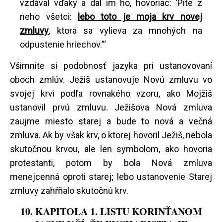
vzdával vďaky a dal im ho, hovoriac: ‘Pite z
neho všetci:
lebo toto je moja krv novej
zmluvy
, ktorá sa vylieva za mnohých na
odpustenie hriechov.’“
Všimnite si podobnosť jazyka pri ustanovovaní
oboch zmlúv. Ježiš ustanovuje Novú zmluvu vo
svojej krvi podľa rovnakého vzoru, ako Mojžiš
ustanovil prvú zmluvu. Ježišova Nová zmluva
zaujme miesto starej a bude to nová a večná
zmluva. Ak by však krv, o ktorej hovoril Ježiš, nebola
skutočnou krvou, ale len symbolom, ako hovoria
protestanti, potom by bola Nová zmluva
menejcenná oproti starej; lebo ustanovenie Starej
zmluvy zahŕňalo skutočnú krv.
10. KAPITOLA 1. LISTU KORINŤANOM