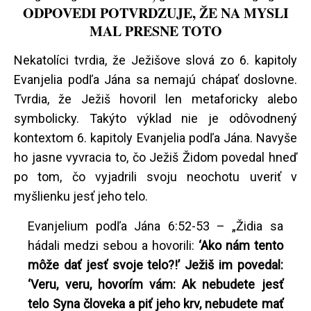
ODPOVEDI POTVRDZUJE, ŽE NA MYSLI
MAL PRESNE TOTO
Nekatolíci tvrdia, že Ježišove slová zo 6. kapitoly
Evanjelia podľa Jána sa nemajú chápať doslovne.
Tvrdia, že Ježiš hovoril len metaforicky alebo
symbolicky. Takýto výklad nie je odôvodnený
kontextom 6. kapitoly Evanjelia podľa Jána. Navyše
ho jasne vyvracia to, čo Ježiš Židom povedal hneď
po tom, čo vyjadrili svoju neochotu uveriť v
myšlienku jesť jeho telo.
Evanjelium podľa Jána 6:52-53 – „Židia sa
hádali medzi sebou a hovorili:
‘Ako nám tento
môže dať jesť svoje telo?!’ Ježiš im povedal:
‘Veru, veru, hovorím vám: Ak nebudete jesť
telo Syna človeka a piť jeho krv, nebudete mať