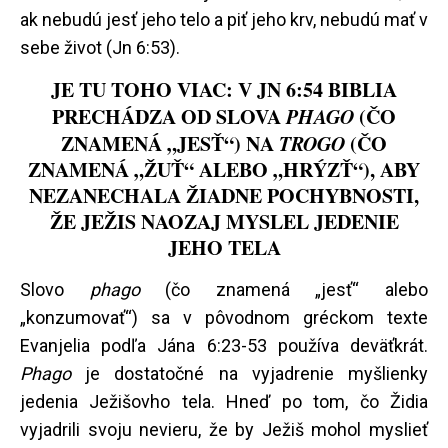
ak nebudú jesť jeho telo a piť jeho krv, nebudú mať v
sebe život (Jn 6:53).
JE TU TOHO VIAC: V JN 6:54 BIBLIA
PRECHÁDZA OD SLOVA
PHAGO
(ČO
ZNAMENÁ „JESŤ“) NA
TROGO
(ČO
ZNAMENÁ „ŽUŤ“ ALEBO „HRÝZŤ“), ABY
NEZANECHALA ŽIADNE POCHYBNOSTI,
ŽE JEŽIS NAOZAJ MYSLEL JEDENIE
JEHO TELA
Slovo
phago
(čo znamená „jesť“ alebo
„konzumovať“) sa v pôvodnom gréckom texte
Evanjelia podľa Jána 6:23-53 používa deväťkrát.
Phago
je dostatočné na vyjadrenie myšlienky
jedenia Ježišovho tela. Hneď po tom, čo Židia
vyjadrili svoju nevieru, že by Ježiš mohol myslieť