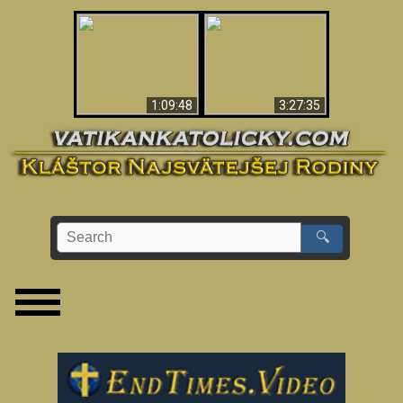
“Magicians” Prove A
Apokalypsa teraz vo
Spiritual World Exists
Vatikáne
- Demonic Activity
Caught On Video
1:09:48
3:27:35
🔍