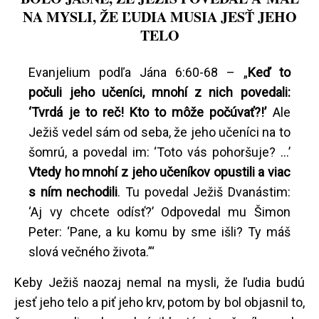
NA MYSLI, ŽE ĽUDIA MUSIA JESŤ JEHO
TELO
Evanjelium podľa Jána 6:60-68 – „
Keď to
počuli jeho učeníci, mnohí z nich povedali:
‘
Tvrdá je to reč! Kto to môže počúvať?!
’
Ale
Ježiš vedel sám od seba, že jeho učeníci na to
šomrú, a povedal im: ‘Toto vás pohoršuje? ...’
Vtedy ho mnohí z jeho učeníkov opustili a viac
s ním nechodili
. Tu povedal Ježiš Dvanástim:
‘Aj vy chcete odísť?’ Odpovedal mu Šimon
Peter: ‘Pane, a ku komu by sme išli? Ty máš
slová večného života.’“
Keby Ježiš naozaj nemal na mysli, že ľudia budú
jesť jeho telo a piť jeho krv, potom by bol objasnil to,