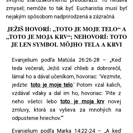
zmysel; nemôže to tak byť. Eucharistia musí byť
nejakým spôsobom nadprirodzená a zázračná.
JEŽIŠ HOVORÍ: „TOTO JE MOJE TELO“ A
„TOTO JE MOJA KRV“; NEHOVORÍ: TOTO
JE LEN SYMBOL MÔJHO TELA A KRVI
Evanjelium podľa Matúša 26:26-28 – „Keď
teda večerali, Ježiš vzal chlieb a dobrorečil,
lámal ho a dával učeníkom, hovoriac: ‘Vezmite,
jedzte:
toto je moje telo
.’ Potom vzal kalich,
vzdával vďaky a dal im ho, hovoriac: ‘Pite z
neho všetci: lebo
toto je moja krv
novej
zmluvy, ktorá sa vylieva za mnohých na
odpustenie hriechov.’“
Evanjelium podľa Marka 14:22-24 – „A keď