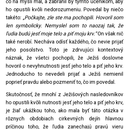
čo na mysli mal, a zabránil by týmto učeníkom, aby
ho opustili kvôli nedorozumeniu. Povedal by niečo
takéto:
„Počkajte, zle ste ma pochopili. Hovoril som
len symbolicky. Nemyslel som to naozaj tak, že
ľudia budú jesť moje telo a piť moju krv.“
On však nič
také nerobí. Necháva odísť každého, čo nevie prijať
jeho posolstvo. Toto je zdrvujúci kontextový
náznak, že všetci pochopili, že Ježiš doslovne
hovoril o nevyhnutnosti jesť jeho telo a piť jeho krv.
Jednoducho to nevedeli prijať a Ježiš nemienil
poprieť pravdu alebo pozmeniť to, čo im povedal.
Skutočnosť, že mnohí z Ježišových nasledovníkov
ho opustili kvôli nutnosti jesť jeho telo a piť jeho krv,
je žiaľ ukážkou toho, ako mala byť táto otázka v
rôznych obdobiach cirkevných dejín hlavnou
príčinou toho, že ľudia zanechajú pravú vieru