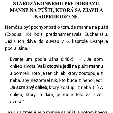
STAROZÁKONNÉMU PREDOBRAZU,
MANNE NA PÚŠTI, KTORÁ SA ZJAVILA
NADPRIRODZENE
Nemôžu byť pochybnosti o tom, že manna na púšti
(Exodus 16) bola predznamenávala Eucharistiu.
Ježiš ich dáva do súvisu v 6. kapitole Evanjelia
podľa Jána.
Evanjelium podľa Jána 6:48-51 – „‘Ja som
chlieb života.
Vaši otcovia jedli
na púšti
mannu
a pomreli. Toto je ten chlieb, ktorý zostupuje z
neba, aby nezomrel nik, kto bude z neho jesť.
Ja som živý chlieb
, ktorý zostúpil z neba. (...) A
chlieb, ktorý ja dám, je moje telo za život
sveta.’“
Ježiš sa zmieňuje o manne na púšti a potom hovorí,