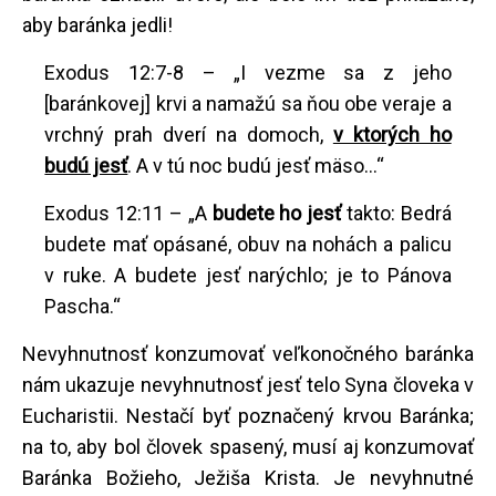
aby baránka jedli!
Exodus 12:7-8 – „I vezme sa z jeho
[baránkovej] krvi a namažú sa ňou obe veraje a
vrchný prah dverí na domoch,
v ktorých ho
budú jesť
. A v tú noc budú jesť mäso...“
Exodus 12:11 – „A
budete ho jesť
takto: Bedrá
budete mať opásané, obuv na nohách a palicu
v ruke. A budete jesť narýchlo; je to Pánova
Pascha.“
Nevyhnutnosť konzumovať veľkonočného baránka
nám ukazuje nevyhnutnosť jesť telo Syna človeka v
Eucharistii. Nestačí byť poznačený krvou Baránka;
na to, aby bol človek spasený, musí aj konzumovať
Baránka Božieho, Ježiša Krista. Je nevyhnutné