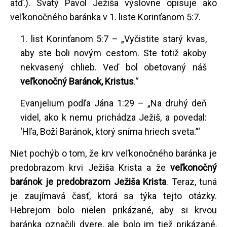
atď.). Svätý Pavol Ježiša výslovne opisuje ako
veľkonočného baránka v 1. liste Korinťanom 5:7.
1. list Korinťanom 5:7 – „Vyčistite starý kvas,
aby ste boli novým cestom. Ste totiž akoby
nekvasený chlieb. Veď bol obetovaný náš
veľkonočný Baránok, Kristus
.“
Evanjelium podľa Jána 1:29 – „Na druhý deň
videl, ako k nemu prichádza Ježiš, a povedal:
‘Hľa, Boží Baránok, ktorý sníma hriech sveta.’“
Niet pochýb o tom, že krv veľkonočného baránka je
predobrazom krvi Ježiša Krista a že
veľkonočný
baránok je predobrazom Ježiša Krista
. Teraz, tuná
je zaujímavá časť, ktorá sa týka tejto otázky.
Hebrejom bolo nielen prikázané, aby si krvou
baránka označili dvere, ale bolo im tiež prikázané,