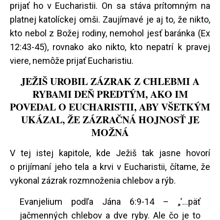
prijať ho v Eucharistii. On sa stáva prítomným na
platnej katolíckej omši. Zaujímavé je aj to, že nikto,
kto nebol z Božej rodiny, nemohol jesť baránka (Ex
12:43-45), rovnako ako nikto, kto nepatrí k pravej
viere, nemôže prijať Eucharistiu.
JEŽIŠ UROBIL ZÁZRAK Z CHLEBMI A
RYBAMI DEŇ PREDTÝM, AKO IM
POVEDAL O EUCHARISTII, ABY VŠETKÝM
UKÁZAL, ŽE ZÁZRAČNÁ HOJNOSŤ JE
MOŽNÁ
V tej istej kapitole, kde Ježiš tak jasne hovorí
o prijímaní jeho tela a krvi v Eucharistii, čítame, že
vykonal zázrak rozmnoženia chlebov a rýb.
Evanjelium podľa Jána 6:9-14 – „‘...päť
jačmenných chlebov a dve ryby. Ale čo je to