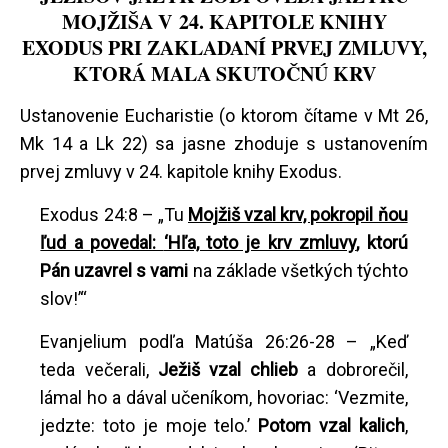
MOJŽIŠA V 24. KAPITOLE KNIHY
EXODUS PRI ZAKLADANÍ PRVEJ ZMLUVY,
KTORÁ MALA SKUTOČNÚ KRV
Ustanovenie Eucharistie (o ktorom čítame v Mt 26,
Mk 14 a Lk 22) sa jasne zhoduje s ustanovením
prvej zmluvy v 24. kapitole knihy Exodus.
Exodus 24:8 – „Tu
Mojžiš vzal krv, pokropil ňou
ľud a povedal:
‘Hľa, toto je krv zmluvy
, ktorú
Pán uzavrel s vami
na základe všetkých týchto
slov!’“
Evanjelium podľa Matúša 26:26-28 – „Keď
teda večerali,
Ježiš vzal chlieb
a dobrorečil,
lámal ho a dával učeníkom, hovoriac: ‘Vezmite,
jedzte: toto je moje telo.’
Potom vzal kalich
,