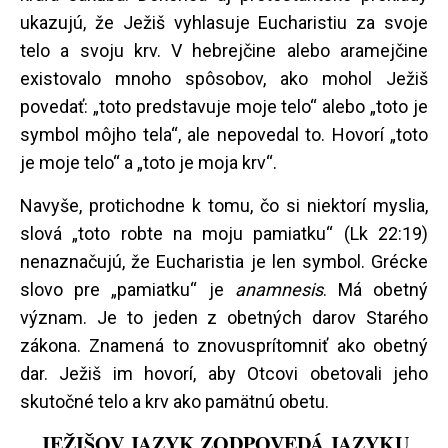
ukazujú, že Ježiš vyhlasuje Eucharistiu za svoje
telo a svoju krv. V hebrejčine alebo aramejčine
existovalo mnoho spôsobov, ako mohol Ježiš
povedať: „toto predstavuje moje telo“ alebo „toto je
symbol môjho tela“, ale nepovedal to. Hovorí „toto
je moje telo“ a „toto je moja krv“.
Navyše, protichodne k tomu, čo si niektorí myslia,
slová „toto robte na moju pamiatku“ (Lk 22:19)
nenaznačujú, že Eucharistia je len symbol. Grécke
slovo pre „pamiatku“ je
anamnesis
. Má obetný
význam. Je to jeden z obetných darov Starého
zákona. Znamená to znovusprítomniť ako obetný
dar. Ježiš im hovorí, aby Otcovi obetovali jeho
skutočné telo a krv ako pamätnú obetu.
JEŽIŠOV JAZYK ZODPOVEDÁ JAZYKU