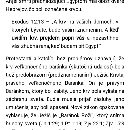
Anjel smrti prechádzajúci Egyptom mal obísť dvere
Hebrejov, čo boli označené krvou.
Exodus 12:13 – „A krv na vašich domoch, v
ktorých bývate, bude vaším znamením. A
keď
uvidím krv, prejdem popri vás
a nezastihne
vás zhubná rana, keď budem biť Egypt.“
Protestanti a katolíci bez problémov uznávajú, že
krv veľkonočného baránka (skutočná udalosť) bola
tiež predobrazom (predznamenaním) Ježiša Krista,
pravého veľkonočného Baránka. On je pravým
Baránkom, ktorý bol zabitý. Jeho krv bola vyliata na
záchranu sveta. Ľudia musia prijať zásluhy jeho
umučenia, aby boli spasení. Nový zákon opakovane
vyhlasuje, že Ježiš je „Baránok Boží“, ktorý sníma
hriechy sveta (Jn 1:29; 1 Pt 1:19; Zjv 22:1; Zjv 15:3