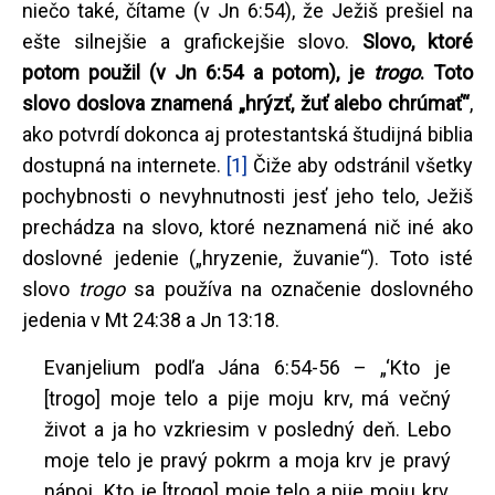
niečo také, čítame (v Jn 6:54), že Ježiš prešiel na
ešte silnejšie a grafickejšie slovo.
Slovo, ktoré
potom použil (v Jn 6:54 a potom), je
trogo
. Toto
slovo doslova znamená „hrýzť, žuť alebo chrúmať“
,
ako potvrdí dokonca aj protestantská študijná biblia
dostupná na internete.
[1]
Čiže aby odstránil všetky
pochybnosti o nevyhnutnosti jesť jeho telo, Ježiš
prechádza na slovo, ktoré neznamená nič iné ako
doslovné jedenie („hryzenie, žuvanie“). Toto isté
slovo
trogo
sa používa na označenie doslovného
jedenia v Mt 24:38 a Jn 13:18.
Evanjelium podľa Jána 6:54-56 – „‘Kto je
[trogo] moje telo a pije moju krv, má večný
život a ja ho vzkriesim v posledný deň. Lebo
moje telo je pravý pokrm a moja krv je pravý
nápoj. Kto je [trogo] moje telo a pije moju krv,