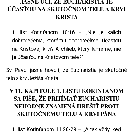
JASNE UČÍ, ŽE EUCHARISTIA JE
ÚČASŤOU NA SKUTOČNOM TELE A KRVI
KRISTA
1. list Korinťanom 10:16 – „Nie je kalich
dobrorečenia, ktorému dobrorečíme, účasťou
na Kristovej krvi? A chlieb, ktorý lámeme, nie
je účasťou na Kristovom tele?“
Sv. Pavol jasne hovorí, že Eucharistia je skutočné
telo a krv Ježiša Krista.
V 11. KAPITOLE 1. LISTU KORINŤANOM
SA PÍŠE, ŽE PRIJÍMAŤ EUCHARISTIU
NEHODNE ZNAMENÁ HREŠIŤ PROTI
SKUTOČNÉMU TELU A KRVI PÁNA
1. list Korinťanom 11:26-29 – „A tak vždy, keď