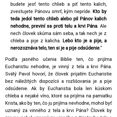
budete jesť tento chlieb a piť tento kalich,
zvestujete Pánovu smrť, kým nepríde.
Kto by
teda jedol tento chlieb alebo pil Pánov kalich
nehodne, previní sa proti telu a krvi Pána
. Ale
nech človek skúma sám seba, a tak nech je z
chleba a pije z kalicha.
Lebo kto je a pije, a
nerozoznáva telo, ten si je a pije odsúdenie
.“
Podľa jasného učenia Biblie ten, čo prijíma
Eucharistiu nehodne, je vinný z tela a krvi Pána.
Svätý Pavol hovorí, že človek prijatím Eucharistie
bez náležitých dispozícii a rozlišovania je a pije
odsúdenie. Ak by Eucharistia bola len kúskom
chleba a nejaké víno, ktoré sa prijíma na pamiatku
Krista, ako by ten, čo ju prijíma nevhodne, mohol byť
uznaný za vinného z tela a krvi Pána? Človek by