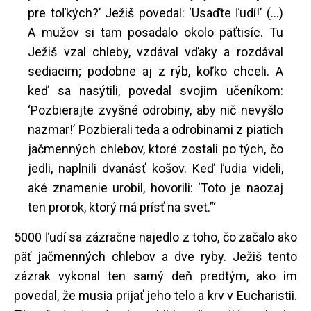
pre toľkých?’ Ježiš povedal: ‘Usaďte ľudí!’ (...)
A mužov si tam posadalo okolo päťtisíc. Tu
Ježiš vzal chleby, vzdával vďaky a rozdával
sediacim; podobne aj z rýb, koľko chceli. A
keď sa nasýtili, povedal svojim učeníkom:
‘Pozbierajte zvyšné odrobiny, aby nič nevyšlo
nazmar!’ Pozbierali teda a odrobinami z piatich
jačmenných chlebov, ktoré zostali po tých, čo
jedli, naplnili dvanásť košov. Keď ľudia videli,
aké znamenie urobil, hovorili: ‘Toto je naozaj
ten prorok, ktorý má prísť na svet.’“
5000 ľudí sa zázračne najedlo z toho, čo začalo ako
päť jačmenných chlebov a dve ryby. Ježiš tento
zázrak vykonal ten samý deň predtým, ako im
povedal, že musia prijať jeho telo a krv v Eucharistii.