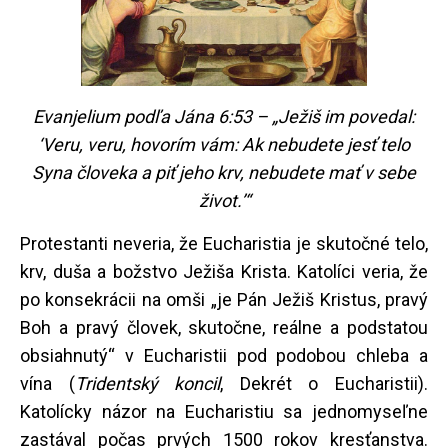
Evanjelium podľa Jána 6:53 – „Ježiš im povedal:
‘Veru, veru, hovorím vám: Ak nebudete jesť telo
Syna človeka a piť jeho krv, nebudete mať v sebe
život.’“
Protestanti neveria, že Eucharistia je skutočné telo,
krv, duša a božstvo Ježiša Krista. Katolíci veria, že
po konsekrácii na omši „je Pán Ježiš Kristus, pravý
Boh a pravý človek, skutočne, reálne a podstatou
obsiahnutý“ v Eucharistii pod podobou chleba a
vína (
Tridentský koncil
, Dekrét o Eucharistii).
Katolícky názor na Eucharistiu sa jednomyseľne
zastával počas prvých 1500 rokov kresťanstva.