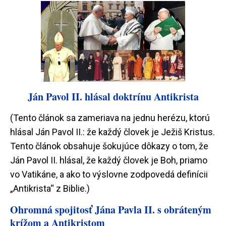
Ján Pavol II. hlásal doktrínu Antikrista
(Tento článok sa zameriava na jednu herézu, ktorú
hlásal Ján Pavol II.: že každý človek je Ježiš Kristus.
Tento článok obsahuje šokujúce dôkazy o tom, že
Ján Pavol II. hlásal, že každý človek je Boh, priamo
vo Vatikáne, a ako to výslovne zodpovedá definícii
„Antikrista“ z Biblie.)
Ohromná spojitosť Jána Pavla II. s obráteným
krížom a Antikristom