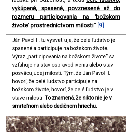
vykúpené, spasené, povznesené až do
rozmeru participovania na ‘božskom
živote’ prostredníctvom
milosti
.“
[9]
Ján Pavol II. tu vysvetľuje, že celé ľudstvo je
spasené a participuje na božskom živote.
Výraz „participovania na božskom živote“ sa
vzťahuje na stav ospravodlivenia alebo stav
posväcujúcej milosti. Tým, že Ján Pavol II.
hovorí, že celé ľudstvo participuje na
božskom živote, hovorí, že celé ľudstvo je v
stave milosti!
To znamená, že nikto nie je v
smrteľnom alebo dedičnom hriechu.