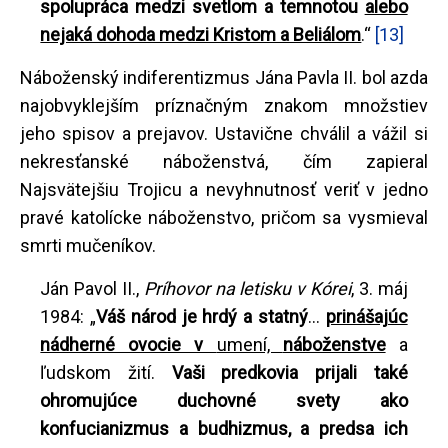
spolupráca medzi svetlom a temnotou
alebo
nejaká dohoda medzi Kristom a Beliálom
.“
[13]
Náboženský indiferentizmus Jána Pavla II. bol azda
najobvyklejším príznačným znakom množstiev
jeho spisov a prejavov. Ustavične chválil a vážil si
nekresťanské náboženstvá, čím zapieral
Najsvätejšiu Trojicu a nevyhnutnosť veriť v jedno
pravé katolícke náboženstvo, pričom sa vysmieval
smrti mučeníkov.
Ján Pavol II.,
Príhovor na letisku v Kórei
, 3. máj
1984: „
Váš národ je hrdý a statný
...
prinášajúc
nádherné ovocie v
umení,
náboženstve
a
ľudskom žití.
Vaši predkovia prijali také
ohromujúce duchovné svety ako
konfucianizmus a budhizmus, a predsa ich