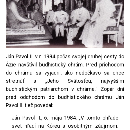
Ján Pavol II. v r. 1984 počas svojej druhej cesty do
Ázie navštívil budhistický chrám. Pred príchodom
do chrámu sa vyjadril, ako nedočkavo sa chce
stretnúť s „Jeho Svätosťou, najvyšším
budhistickým patriarchom v chráme.“ Zopár dní
pred odchodom do budhistického chrámu Ján
Pavol II. tiež povedal:
Ján Pavol II., 6. mája 1984: „V tomto ohľade
svet hľadí na Kóreu s osobitným záujmom.