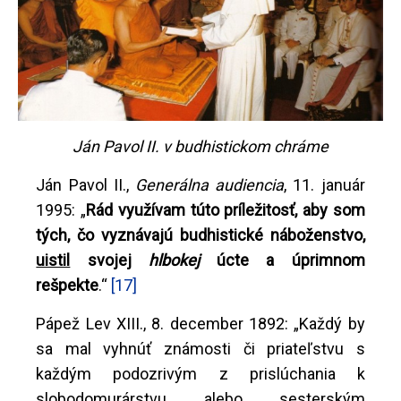
Ján Pavol II. v budhistickom chráme
Ján Pavol II.,
Generálna audiencia
, 11. január
1995: „
Rád využívam túto príležitosť, aby som
tých, čo vyznávajú budhistické náboženstvo,
uistil
svojej
hlbokej
úcte a úprimnom
rešpekte
.“
[17]
Pápež Lev XIII., 8. december 1892: „Každý by
sa mal vyhnúť známosti či priateľstvu s
každým podozrivým z prislúchania k
slobodomurárstvu alebo sesterským