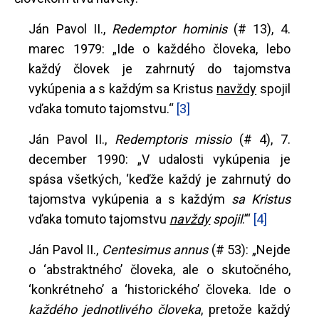
Ján Pavol II.,
Redemptor hominis
(# 13), 4.
marec 1979: „Ide o každého človeka, lebo
každý človek je zahrnutý do tajomstva
vykúpenia a s každým sa Kristus
navždy
spojil
vďaka tomuto tajomstvu.“
[3]
Ján Pavol II.,
Redemptoris missio
(# 4), 7.
december 1990: „V udalosti vykúpenia je
spása všetkých, ‘keďže každý je zahrnutý do
tajomstva vykúpenia a s každým
sa Kristus
vďaka tomuto tajomstvu
navždy
spojil
.’“
[4]
Ján Pavol II.,
Centesimus annus
(# 53): „Nejde
o ‘abstraktného’ človeka, ale o skutočného,
‘konkrétneho’ a ‘historického’ človeka. Ide o
každého jednotlivého človeka
, pretože každý