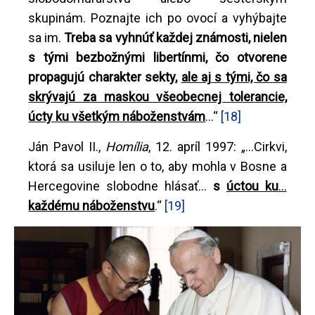
skupinám. Poznajte ich po ovocí a vyhýbajte
sa im.
Treba sa vyhnúť každej známosti, nielen
s tými bezbožnými libertínmi, čo otvorene
propagujú charakter sekty,
ale aj s tými, čo sa
skrývajú za maskou všeobecnej tolerancie,
úcty ku všetkým náboženstvám
...“
[18]
Ján Pavol II.,
Homília
, 12. apríl 1997: „...Cirkvi,
ktorá sa usiluje len o to, aby mohla v Bosne a
Hercegovine slobodne hlásať...
s
úctou ku
...
každému náboženstvu
.“
[19]