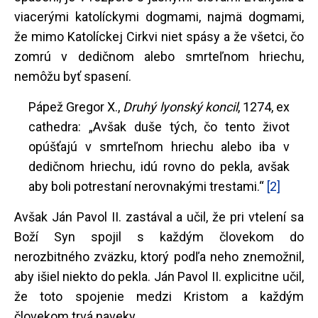
viacerými katolíckymi dogmami, najmä dogmami,
že mimo Katolíckej Cirkvi niet spásy a že všetci, čo
zomrú v dedičnom alebo smrteľnom hriechu,
nemôžu byť spasení.
Pápež Gregor X.,
Druhý lyonský koncil
, 1274, ex
cathedra: „Avšak duše tých, čo tento život
opúšťajú v smrteľnom hriechu alebo iba v
dedičnom hriechu, idú rovno do pekla, avšak
aby boli potrestaní nerovnakými trestami.“
[2]
Avšak Ján Pavol II. zastával a učil, že pri vtelení sa
Boží Syn spojil s každým človekom do
nerozbitného zväzku, ktorý podľa neho znemožnil,
aby išiel niekto do pekla. Ján Pavol II. explicitne učil,
že toto spojenie medzi Kristom a každým
človekom trvá naveky.