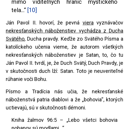
mimo viditeľných hraníc mystického
tela...“
[10]
Ján Pavol II. hovorí, že pevná
viera
vyznávačov
nekresťanských náboženstiev vychádza z Ducha
Svätého
, Ducha pravdy. Keďže zo Svätého Písma a
katolíckeho učenia vieme, že autorom všetkých
nekresťanských náboženstiev je Satan, to, čo tu
Ján Pavol II. tvrdí, je, že Duch Svätý, Duch Pravdy, je
v skutočnosti duch lží: Satan. Toto je neuveriteľné
rúhanie voči Bohu.
Písmo a Tradícia nás učia, že nekresťanské
náboženstvá patria diablovi a že „bohovia“, ktorých
uctievajú, sú v skutočnosti démoni.
Kniha žalmov 96:5 – „Lebo všetci bohovia
pohanov sú modlami...“