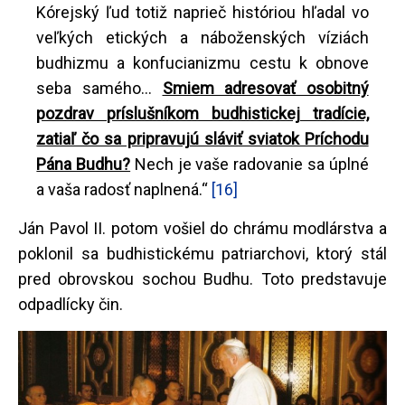
Kórejský ľud totiž naprieč históriou hľadal vo
veľkých etických a náboženských víziách
budhizmu a konfucianizmu cestu k obnove
seba samého...
Smiem adresovať osobitný
pozdrav príslušníkom budhistickej tradície,
zatiaľ čo sa pripravujú sláviť sviatok Príchodu
Pána Budhu?
Nech je vaše radovanie sa úplné
a vaša radosť naplnená.“
[16]
Ján Pavol II. potom vošiel do chrámu modlárstva a
poklonil sa budhistickému patriarchovi, ktorý stál
pred obrovskou sochou Budhu. Toto predstavuje
odpadlícky čin.