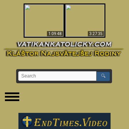
“Magicians” Prove A
Apokalypsa teraz vo
Spiritual World Exists
Vatikáne
- Demonic Activity
Caught On Video
1:09:48
3:27:35
🔍