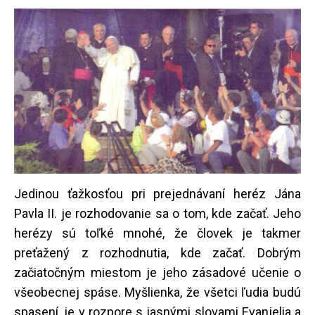
Jedinou ťažkosťou pri prejednávaní heréz Jána
Pavla II. je rozhodovanie sa o tom, kde začať. Jeho
herézy sú toľké mnohé, že človek je takmer
preťažený z rozhodnutia, kde začať. Dobrým
začiatočným miestom je jeho zásadové učenie o
všeobecnej spáse. Myšlienka, že všetci ľudia budú
spasení, je v rozpore s jasnými slovami Evanjelia a