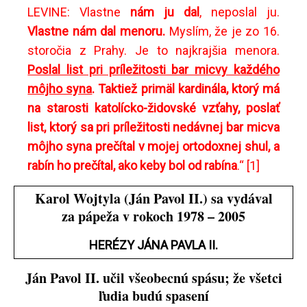
LEVINE: Vlastne
nám ju dal
, neposlal ju.
Vlastne nám dal menoru.
Myslím, že je zo 16.
storočia z Prahy. Je to najkrajšia menora.
Poslal list pri príležitosti bar micvy každého
môjho syna
. Taktiež primäl kardinála, ktorý má
na starosti katolícko-židovské vzťahy, poslať
list, ktorý sa pri príležitosti nedávnej bar micva
môjho syna prečítal v mojej ortodoxnej shul, a
rabín ho prečítal, ako keby bol od rabína
.“
[1]
Karol Wojtyla (Ján Pavol II.) sa vydával
za pápeža v rokoch 1978 – 2005
HERÉZY JÁNA PAVLA II.
Ján Pavol II. učil všeobecnú spásu; že všetci
ľudia budú spasení