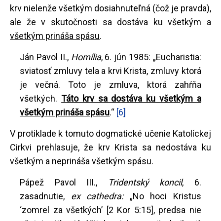
krv nielenže všetkým dosiahnuteľná (čož je pravda),
ale že v skutočnosti sa dostáva ku všetkým a
všetkým prináša spásu
.
Ján Pavol II.,
Homília
, 6. jún 1985: „Eucharistia:
sviatosť zmluvy tela a krvi Krista, zmluvy ktorá
je večná. Toto je zmluva, ktorá zahŕňa
všetkých.
Táto krv sa dostáva ku všetkým a
všetkým prináša spásu
.“
[6]
V protiklade k tomuto dogmatické učenie Katolíckej
Cirkvi prehlasuje, že krv Krista sa nedostáva ku
všetkým a neprináša všetkým spásu.
Pápež Pavol III.,
Tridentský koncil
, 6.
zasadnutie,
ex cathedra:
„No hoci Kristus
‘zomrel za všetkých’ [2 Kor 5:15], predsa nie