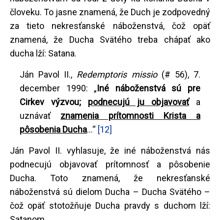
človeku. To jasne znamená, že Duch je zodpovedný
za tieto nekresťanské náboženstvá, čož opäť
znamená, že Ducha Svätého treba chápať ako
ducha lží: Satana.
Ján Pavol II.,
Redemptoris missio
(# 56), 7.
december 1990: „
Iné náboženstvá sú pre
Cirkev výzvou;
podnecujú ju objavovať
a
uznávať
znamenia prítomnosti Krista a
pôsobenia Ducha
...“
[12]
Ján Pavol II. vyhlasuje, že iné náboženstvá nás
podnecujú objavovať prítomnosť a pôsobenie
Ducha. Toto znamená, že nekresťanské
náboženstvá sú dielom Ducha – Ducha Svätého –
čož opäť stotožňuje Ducha pravdy s duchom lží:
Satanom.