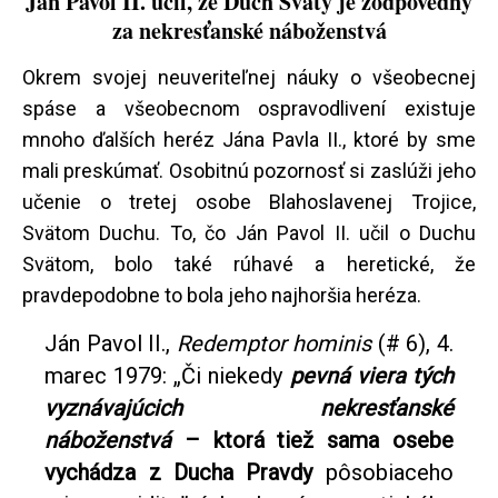
Ján Pavol II. učil, že Duch Svätý je zodpovedný
za nekresťanské náboženstvá
Okrem svojej neuveriteľnej náuky o všeobecnej
spáse a všeobecnom ospravodlivení existuje
mnoho ďalších heréz Jána Pavla II., ktoré by sme
mali preskúmať. Osobitnú pozornosť si zaslúži jeho
učenie o tretej osobe Blahoslavenej Trojice,
Svätom Duchu. To, čo Ján Pavol II. učil o Duchu
Svätom, bolo také rúhavé a heretické, že
pravdepodobne to bola jeho najhoršia heréza.
Ján Pavol II.,
Redemptor hominis
(# 6), 4.
marec 1979: „Či niekedy
pevná viera tých
vyznávajúcich nekresťanské
náboženstvá
– ktorá tiež sama osebe
vychádza z Ducha Pravdy
pôsobiaceho