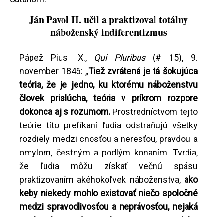
Ján Pavol II. učil a praktizoval totálny
náboženský indiferentizmus
Pápež Pius IX.,
Qui Pluribus
(# 15), 9.
november 1846: „
Tiež zvrátená je tá šokujúca
teória, že je jedno, ku ktorému náboženstvu
človek prislúcha, teória v príkrom rozpore
dokonca aj s rozumom.
Prostredníctvom tejto
teórie títo prefíkaní ľudia odstraňujú všetky
rozdiely medzi cnosťou a neresťou, pravdou a
omylom, čestným a podlým konaním. Tvrdia,
že ľudia môžu získať večnú spásu
praktizovaním akéhokoľvek náboženstva,
ako
keby niekedy mohlo existovať niečo spoločné
medzi spravodlivosťou a neprávosťou, nejaká