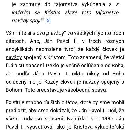
je zahrnutý do tajomstva vykúpenia a
s
každým sa Kristus skrze toto tajomstvo
navždy
spojil
.“
[5]
Všimnite si slovo „navždy“ vo všetkých týchto troch
citátoch. Áno, Ján Pavol II. v troch rôznych
encyklikách neomalene tvrdí, že každý človek je
navždy
spojený s Kristom. Toto znamená, že všetci
ľudia sú spasení. Peklo je večné odlúčenie od Boha,
ale podľa Jána Pavla II. nikto nikdy od Boha
odlúčený nie je. Každý človek je navždy spojený s
Bohom. Toto predstavuje všeobecnú spásu.
Existuje mnoho ďalších citátov, ktoré by sme mohli
predložiť, aby sme dokázali, že Ján Pavol II. učil, že
všetci ľudia sú spasení. Napríklad v r. 1985 Ján
Pavol II. vysvetľoval, ako je Kristova vykupiteľská