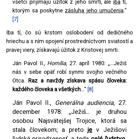
všetci prijímajú úžitok z jeho smrti, ale
iba
tí,
ktorým sa poskytne
zásluha jeho umučenia
.“
[7]
Iba tí, čo sú krstom oslobodení od dedičného
hriechu a s ním spojení prostredníctvom sviatostí a
pravej viery, získavajú úžitok z Kristovej smrti.
Ján Pavol II.,
Homília
, 27. apríl 1980: „...Ježiš
nás v sebe opäť robí synmi svojho večného
Otca.
Raz a navždy získava spásu človeka:
každého človeka a všetkých
...“
[8]
Ján Pavol II.,
Generálna audiencia
, 27.
december 1978: „Ježiš... je druhou
osobou Najsvätejšej Trojice, ktorá sa
stala človekom; a preto
je
v Ježišovi
ľudská prirodzenosť, a teda
celé ľudstvo,