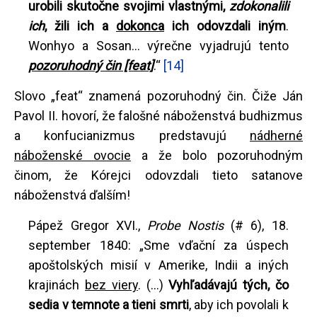
urobili skutočne svojimi vlastnými,
zdokonalili
ich
, žili ich a
dokonca
ich odovzdali iným
.
Wonhyo a Sosan... výrečne vyjadrujú tento
pozoruhodný čin [feat]
.“
[14]
Slovo „feat“ znamená pozoruhodný čin. Čiže Ján
Pavol II. hovorí, že falošné náboženstvá budhizmus
a konfucianizmus predstavujú
nádherné
náboženské ovocie
a že bolo pozoruhodným
činom, že Kórejci odovzdali tieto satanove
náboženstvá ďalším!
Pápež Gregor XVI.,
Probe Nostis
(# 6), 18.
september 1840: „Sme vďační za úspech
apoštolských misií v Amerike, Indii a iných
krajinách
bez viery
. (...)
Vyhľadávajú tých, čo
sedia v temnote a tieni smrti
, aby ich povolali k