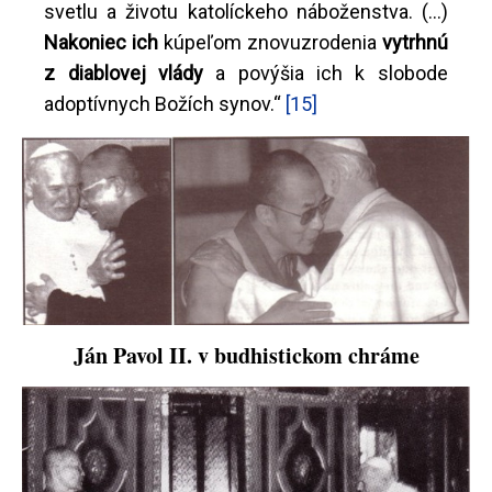
svetlu a životu katolíckeho náboženstva. (...)
Nakoniec ich
kúpeľom znovuzrodenia
vytrhnú
z diablovej vlády
a povýšia ich k slobode
adoptívnych Božích synov.“
[15]
Ján Pavol II. v budhistickom chráme