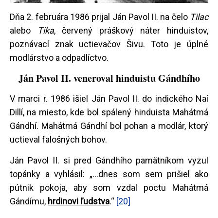
Dňa 2. februára 1986 prijal Ján Pavol II. na čelo
Tilac
alebo
Tika
, červený práškový náter hinduistov,
poznávací znak uctievačov Šivu. Toto je úplné
modlárstvo a odpadlíctvo.
Ján Pavol II. veneroval hinduistu Gándhího
V marci r. 1986 išiel Ján Pavol II. do indického Naí
Dillí, na miesto, kde bol spálený hinduista Mahátmá
Gándhí. Mahátmá Gándhí bol pohan a modlár, ktorý
uctieval falošných bohov.
Ján Pavol II. si pred Gándhího pamätníkom vyzul
topánky a vyhlásil: „...dnes som sem prišiel ako
pútnik pokoja, aby som vzdal poctu Mahátmá
Gándímu,
hrdinovi ľudstva
.“
[20]