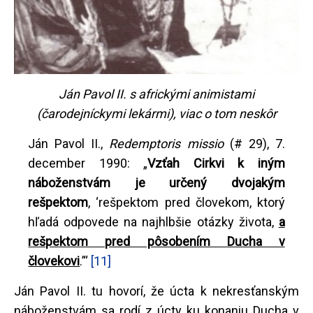
Ján Pavol II. s africkými animistami
(čarodejníckymi lekármi), viac o tom neskôr
Ján Pavol II.,
Redemptoris missio
(# 29), 7.
december 1990: „
Vzťah Cirkvi k iným
náboženstvám je určený dvojakým
rešpektom
, ‘rešpektom pred človekom, ktorý
hľadá odpovede na najhlbšie otázky života,
a
rešpektom pred pôsobením Ducha v
človekovi
.’“
[11]
Ján Pavol II. tu hovorí, že úcta k nekresťanským
náboženstvám sa rodí z úcty ku konaniu Ducha v