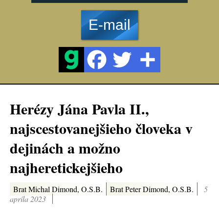
E-mail
Herézy Jána Pavla II.,
najscestovanejšieho človeka v
dejinách a možno
najheretickejšieho
Brat Michal Dimond, O.S.B.
Brat Peter Dimond, O.S.B.
5
apríla 2023