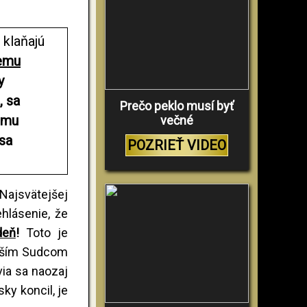
 klaňajú
cemu
y
, sa
Prečo peklo musí byť
ému
večné
 sa
POZRIEŤ VIDEO
 Najsvätejšej
hlásenie, že
deň
!
Toto je
yšším Sudcom
via sa naozaj
sky koncil, je