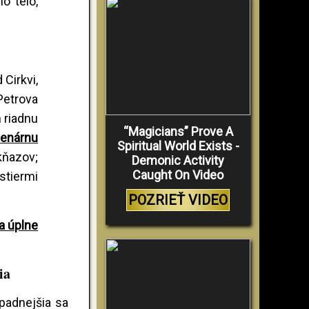
o telo,
 Cirkvi,
 Petrova
h riadnu
“Magicians” Prove A
lenárnu
Spiritual World Exists -
kňazov;
Demonic Activity
Caught On Video
stiermi
POZRIEŤ VIDEO
a úplne
ia
padnejšia sa