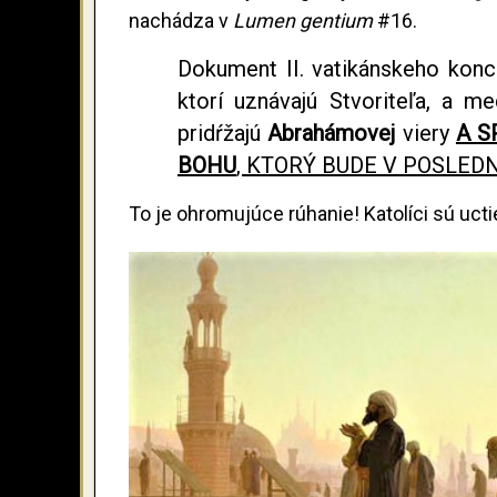
nachádza v
Lumen gentium
#16.
Dokument II. vatikánskeho konc
ktorí uznávajú Stvoriteľa, a 
pridŕžajú
Abrahámovej
viery
A S
BOHU
, KTORÝ BUDE V POSLEDN
To je ohromujúce rúhanie! Katolíci sú ucti