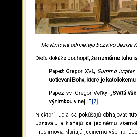
Moslimovia odmietajú božstvo J
Dieťa dokáže pochopiť, že
nemáme toho i
Pápež Gregor XVI.,
Summo Iugiter 
uctievaní Boha, ktoré je katolíckem
Pápež sv. Gregor Veľký: „
Svätá vše
výnimkou v nej
...“
[7]
Niektorí ľudia sa pokúšajú obhajovať tút
uznávajú a klaňajú sa jedinému všemo
moslimovia klaňajú jedinému všemohúcem