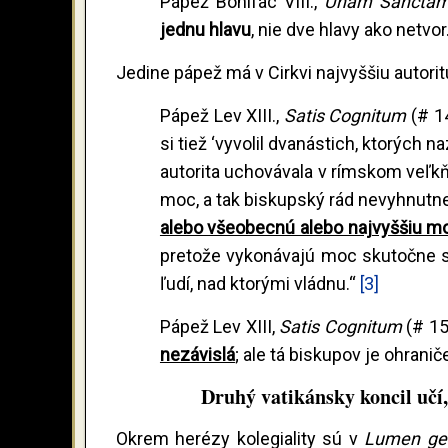
Pápež Bonifác VIII.,
Unam Sancta
jednu hlavu
, nie dve hlavy ako netvor.
Jedine pápež má v Cirkvi najvyššiu autoritu
Pápež Lev XIII.,
Satis Cognitum
(# 1
si tiež ‘vyvolil dvanástich, ktorých n
autorita uchovávala v rímskom veľk
moc, a tak biskupský rád nevyhnutne
alebo všeobecnú alebo najvyššiu m
pretože vykonávajú moc skutočne sv
ľudí, nad ktorými vládnu.“
[3]
Pápež Lev XIII,
Satis Cognitum
(# 15
nezávislá
; ale tá biskupov je ohrani
Druhý vatikánsky koncil učí,
Okrem herézy kolegiality sú v
Lumen ge