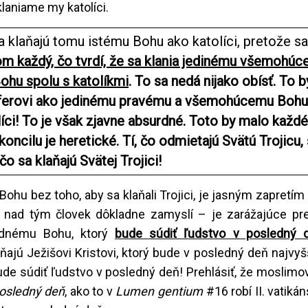
aniame my katolíci.
 klaňajú tomu istému Bohu ako katolíci, pretože sa
m každý, čo tvrdí, že sa klania jedinému všemohú
ohu spolu s katolíkmi
. To sa nedá nijako obísť. To b
uciferovi ako jedinému pravému a všemohúcemu Bohu
íci! To je však zjavne absurdné. Toto by malo každ
koncilu je heretické. Tí, čo odmietajú Svätú Trojicu,
o sa klaňajú Svätej Trojici!
Bohu bez toho, aby sa klaňali Trojici, je jasným zapretím
a nad tým človek dôkladne zamyslí – je zarážajúce pre
rdnému Bohu, ktorý
bude súdiť ľudstvo v posledný 
ňajú Ježišovi Kristovi, ktorý bude v posledný deň najv
ude súdiť ľudstvo v posledný deň! Prehlásiť, že moslimo
posledný deň
, ako to v
Lumen gentium
#16 robí II. vatikán