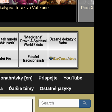
kalypsa teraz vo Vatikáne
Pius X. vs. Ján 
“Magicians”
 tak mnohí
Úžasné dôkazy o
Prove A Spiritual
ôžu veriť
Bohu
World Exists
Falošní
ter Pio
tradicionalisti
onahrávky [en]
Prispejte
YouTube
ta
Ďalšie témy
Ostatné jazyky
🔍