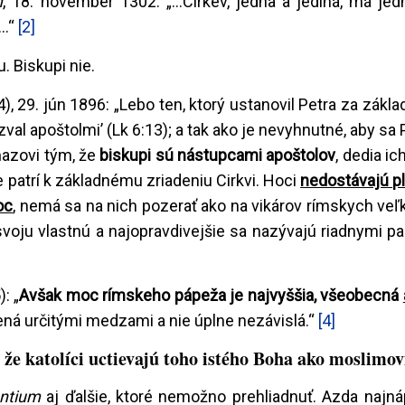
m
, 18. november 1302: „...Cirkev, jedna a jediná, má jedn
..“
[2]
. Biskupi nie.
4), 29. jún 1896: „Lebo ten, ktorý ustanovil Petra za základ
azval apoštolmi’ (Lk 6:13); a tak ako je nevyhnutné, aby sa
ňazovi tým, že
biskupi sú nástupcami apoštolov
, dedia ic
 patrí k základnému zriadeniu Cirkvi. Hoci
nedostávajú p
oc
, nemá sa na nich pozerať ako na vikárov rímskych veľ
oju vlastnú a najopravdivejšie sa nazývajú riadnymi pa
): „
Avšak moc rímskeho pápeža je najvyššia, všeobecná
čená určitými medzami a nie úplne nezávislá.“
[4]
 že katolíci uctievajú toho istého Boha ako moslimov
ntium
aj ďalšie, ktoré nemožno prehliadnuť. Azda najná