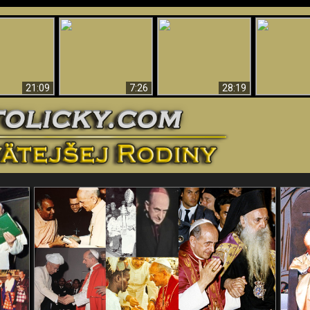
Úžasné dôkazy o
Bohu – vedecké
tikrist
Prečo tak mnoho ľudí
Prečo peklo
dôkazy o Bohu, ktoré
ifikovaný
nemôže veriť
več
vyvracajú teóriu
evolúcie
21:09
7:26
28:19