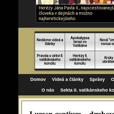
Herézy Jána Pavla II., najscestovanej
človeka v dejinách a možno
najheretickejšieho
Apokalypsa
Nedávne videá a
Nová “o
teraz vo
články
novus o
Vatikáne
Pravda o cirkvi II.
Herézy II.
Kroky
vatikánskeho
vatikánskeho
obráte
koncilu
koncilu
Domov
Videá a články
Správy
O
O nás
Sekta II. vatikánskeho k
Lumen gentium – druhovat