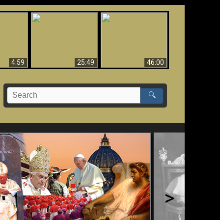
Uznanie Františka za
 musí byť
Babylon padol, padol!!
pápeža = Odpadnutie
né
od viery
4:59
25:49
46:00
🔍
>