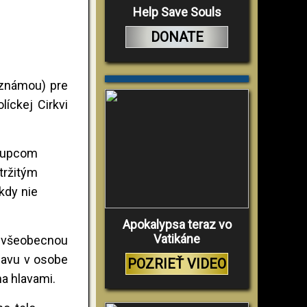
Help Save Souls
DONATE
e známou) pre
líckej Cirkvi
stupcom
ržitým
kdy nie
Apokalypsa teraz vo
Vatikáne
d všeobecnou
hlavu v osobe
POZRIEŤ VIDEO
ma hlavami.