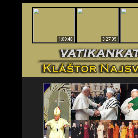
“Magicians” Prove A
Apokalypsa teraz vo
Spiritual World Exists
An
Vatikáne
- Demonic Activity
ident
Caught On Video
1:09:48
3:27:35
<