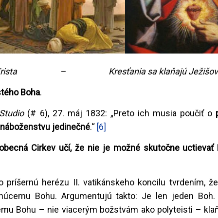
ežiša Krista – Kresťania sa klaňajú Ježišovi
stého Boha
.
Studio
(# 6), 27. máj 1832: „Preto ich musia poučiť o
u náboženstvu jedinečné
.“
[6]
obecná Cirkev učí, že nie je možné skutočne uctievať
o príšernú herézu II. vatikánskeho koncilu tvrdením, ž
húcemu Bohu. Argumentujú takto: Je len jeden Boh.
u Bohu – nie viacerým božstvám ako polyteisti – kla