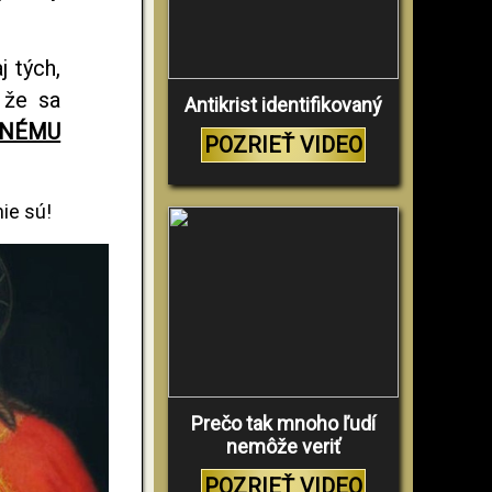
j tých,
 že sa
Antikrist identifikovaný
DNÉMU
POZRIEŤ VIDEO
nie sú!
Prečo tak mnoho ľudí
nemôže veriť
POZRIEŤ VIDEO