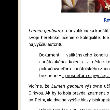
Rev
Lumen gentium
, druhovatikánska konštit
svoje heretické učenie o kolegialite. Ide
najvyššiu autoritu.
Dokument II. vatikánskeho koncilu
apoštolského kolégia v učiteľs
pokračovateľom apoštolského zbor
bez neho –
aj nositeľom najvyššej a
Vidíme, že
Lumen gentium
výslovne uč
Cirkvou. Ak by to bola pravda, znamenalo 
sv. Petra, ale dve najvyššie hlavy, biskups