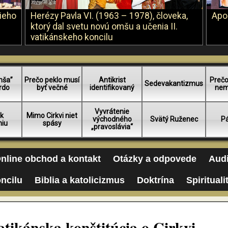
šieho
Herézy Pavla VI. (1963 – 1978), človeka,
Apo
ktorý dal svetu novú omšu a učenia II.
vatikánskeho koncilu
mša”
Prečo peklo musí
Antikrist
Prečo
Sedevakantizmus
rdo
byť večné
identifikovaný
nem
Vyvrátenie
 k
Mimo Cirkvi niet
východného
Svätý Ruženec
Pá
niu
spásy
„pravoslávia“
nline obchod a kontakt
Otázky a odpovede
Audi
oncilu
Biblia a katolicizmus
Doktrína
Spirituali
ikánska konštitúcia o Cirkvi