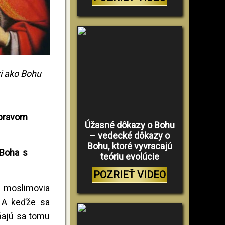
 ako Bohu
pravom
Úžasné dôkazy o Bohu
– vedecké dôkazy o
Bohu, ktoré vyvracajú
 Boha s
teóriu evolúcie
POZRIEŤ VIDEO
e moslimovia
 A keďže sa
ňajú sa tomu