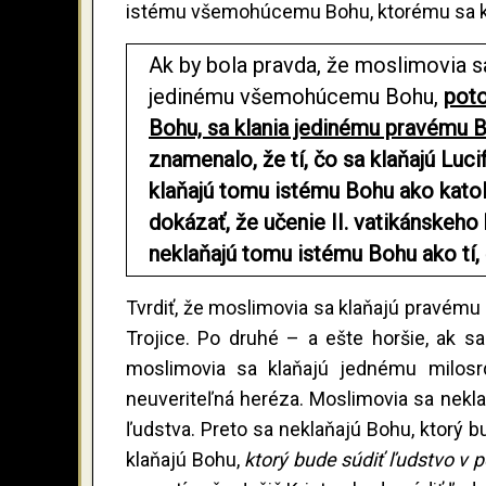
istému všemohúcemu Bohu, ktorému sa kl
Ak by bola pravda, že moslimovia sa
jedinému všemohúcemu Bohu,
poto
Bohu, sa klania jedinému pravému B
znamenalo, že tí, čo sa klaňajú L
klaňajú tomu istému Bohu ako katol
dokázať, že učenie II. vatikánskeho 
neklaňajú tomu istému Bohu ako tí, č
Tvrdiť, že moslimovia sa klaňajú pravému 
Trojice. Po druhé – a ešte horšie, ak s
moslimovia sa klaňajú jednému milos
neuveriteľná heréza. Moslimovia sa nekla
ľudstva. Preto sa neklaňajú Bohu, ktorý b
klaňajú Bohu,
ktorý bude súdiť ľudstvo v 