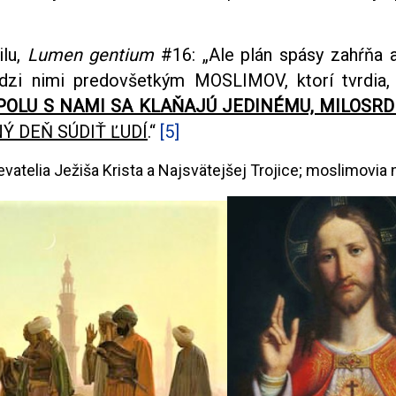
ilu,
Lumen gentium
#16: „Ale plán spásy zahŕňa a
medzi nimi predovšetkým MOSLIMOV, ktorí tvrdia,
POLU S NAMI SA KLAŇAJÚ JEDINÉMU, MILOSR
Ý DEŇ SÚDIŤ ĽUDÍ
.“
[5]
evatelia Ježiša Krista a Najsvätejšej Trojice; moslimovia 