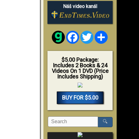
Náš video kanál
Facebook
Twitter
Share
$5.00 Package:
Includes 2 Books & 24
Videos On 1 DVD (Price
Includes Shipping)
BUY FOR $5.00
🔍