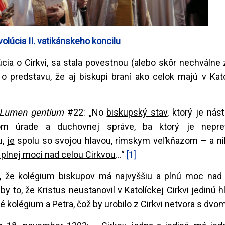
olúcia II. vatikánskeho koncilu
úcia o Cirkvi, sa stala povestnou (alebo skôr nechváln
 o predstavu, že aj biskupi braní ako celok majú v Kato
Lumen gentium
#22: „No
biskupský stav
, ktorý je ná
kom úrade a duchovnej správe, ba ktorý je nepret
u,
je
spolu so svojou hlavou, rímskym veľkňazom – a ni
 plnej moci nad celou Cirkvou
...“
[1]
í, že kolégium biskupov má najvyššiu a plnú moc na
by to, že Kristus neustanovil v Katolíckej Cirkvi jedinú 
ké kolégium a Petra, čož by urobilo z Cirkvi netvora s dvo