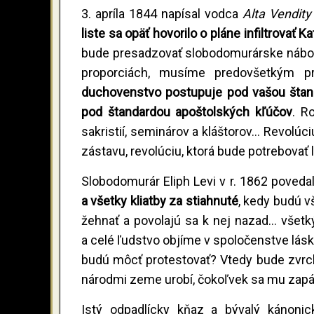
3. apríla 1844 napísal vodca
Alta Vendit
liste sa opäť hovorilo o pláne infiltrova
bude presadzovať slobodomurárske nábož
proporciách, musíme predovšetkým pr
duchovenstvo postupuje pod vašou štand
pod štandardou apoštolských kľúčov
. R
sakristií, seminárov a kláštorov... Revolúc
zástavu, revolúciu, ktorá bude potrebovať
Slobodomurár Eliph Levi v r. 1862 povedal
a všetky kliatby za stiahnuté
, kedy budú v
žehnať a povolajú sa k nej nazad... všet
a celé ľudstvo objíme v spoločenstve lásk
budú môcť protestovať? Vtedy bude zvrc
národmi zeme urobí, čokoľvek sa mu zapá
Istý odpadlícky kňaz a bývalý kánoni