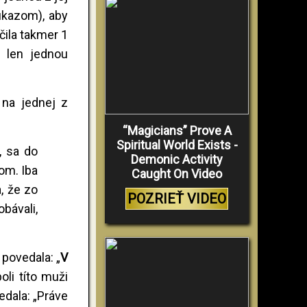
ukazom), aby
čila takmer 1
a len jednou
 na jednej z
“Magicians” Prove A
Spiritual World Exists -
, sa do
Demonic Activity
om. Iba
Caught On Video
, že zo
POZRIEŤ VIDEO
bávali,
 povedala: „
V
oli títo muži
edala: „Práve