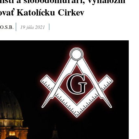
rovať Katolícku Cirkev
 O.S.B.
19 júla 2021