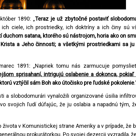
október 1890: „
Teraz je už zbytočné postaviť slobodom
ich ciele, ich prostriedky, ich doktríny a ich činy sú v
í duchom satana, ktorého sú nástrojom, horia ako on sm
Krista a Jeho činnosti; a všetkými prostriedkami sa ju 
 marec 1891: „Napriek tomu nás zarmucuje pomyslieť
dlejšom sprisahaní, intrigujú oslabenie a dokonca, pokia
 ktorú vztýčil sám Boh ako útočisko pre ľudské pokolenie
a slobodomurári vynaložili organizované úsilia infiltro
vo svojich ľudí dúfajúc, že ju oslabia a napadnú tým, ž
o života v Komunistickej strane Ameriky a v prípade, že b
enerálnou prokurátorkou. Po svojej dezercii vyzradila, že