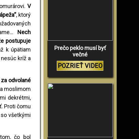
omurárovi.
V
pápeža“
, ktorý
požadovaných
vame...
Nech
že postupuje
Prečo peklo musí byť
až k úpätiam
večné
 nesúc kríž a
POZRIEŤ VIDEO
e za odvolané
om a moslimom
imi dekrétmi,
ť. Proti čomu
 so všetkými
om, čo bol