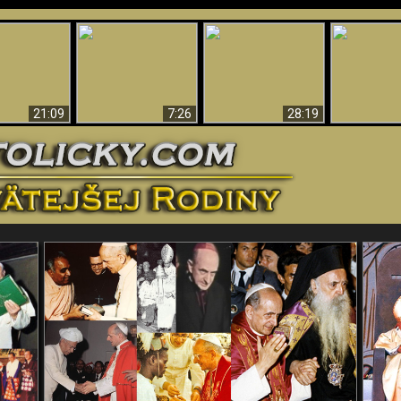
Úžasné dôkazy o
Bohu – vedecké
tikrist
Prečo tak mnoho ľudí
Prečo peklo
dôkazy o Bohu, ktoré
ifikovaný
nemôže veriť
več
vyvracajú teóriu
evolúcie
21:09
7:26
28:19