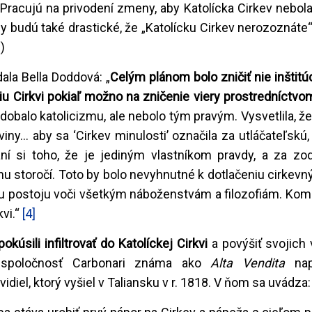
 Pracujú na privodení zmeny, aby Katolícka Cirkev nebola
 budú také drastické, že „Katolícku Cirkev nerozoznáte“
)
ala Bella Doddová: „
Celým plánom bolo zničiť nie inštitúci
úciu Cirkvi pokiaľ možno na zničenie viery prostredníctv
odobalo katolicizmu, ale nebolo tým pravým. Vysvetlila, ž
iny... aby sa ‘Cirkev minulosti’ označila za utláčateľskú, 
ní si toho, že je jediným vlastníkom pravdy, a za z
u storočí. Toto by bolo nevyhnutné k dotlačeniu cirkev
iemu postoju voči všetkým náboženstvám a filozofiám. Ko
kvi.“
[4]
sili infiltrovať do Katolíckej Cirkvi
a povýšiť svojich
ná spoločnosť Carbonari známa ako
Alta Vendita
nap
idiel, ktorý vyšiel v Taliansku v r. 1818. V ňom sa uvádza: