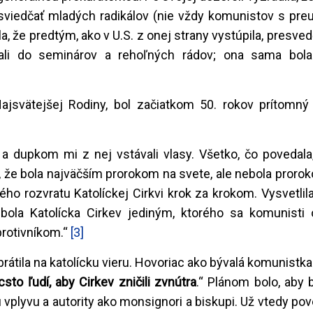
sviedčať mladých radikálov (nie vždy komunistov s pre
a, že predtým, ako v U.S. z onej strany vystúpila, presved
ovali do seminárov a rehoľných rádov; ona sama bol
Najsvätejšej Rodiny, bol začiatkom 50. rokov prítomný
a dupkom mi z nej vstávali vlasy. Všetko, čo povedala
, že bola najväčším prorokom na svete, ale nebola prorok
ho rozvratu Katolíckej Cirkvi krok za krokom. Vysvetlila
ola Katolícka Cirkev jediným, ktorého sa komunisti o
protivníkom.“
[3]
rátila na katolícku vieru. Hovoriac ako bývalá komunistka
sto ľudí, aby Cirkev zničili zvnútra
.“ Plánom bolo, aby b
 vplyvu a autority ako monsignori a biskupi. Už vtedy pov