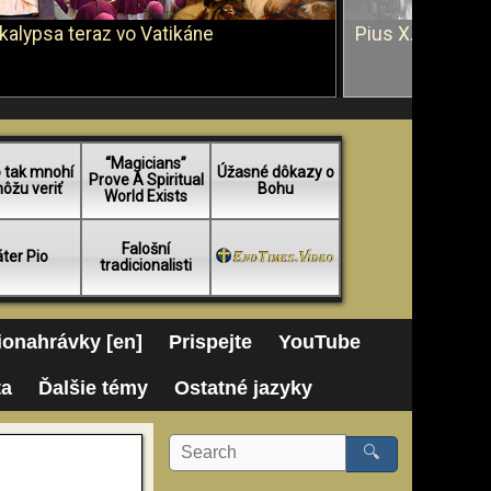
kalypsa teraz vo Vatikáne
Pius X. vs. Ján 
“Magicians”
 tak mnohí
Úžasné dôkazy o
Prove A Spiritual
ôžu veriť
Bohu
World Exists
Falošní
ter Pio
tradicionalisti
onahrávky [en]
Prispejte
YouTube
ta
Ďalšie témy
Ostatné jazyky
🔍