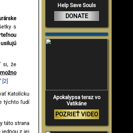
Help Save Souls
DONATE
urárske
šetky s
rteľnou
usilujú
 si, že
ľ možno
.“
[2]
vať Katolícku
Apokalypsa teraz vo
e týchto ľudí
Vatikáne
POZRIEŤ VIDEO
y táto strana
 jednou z jej