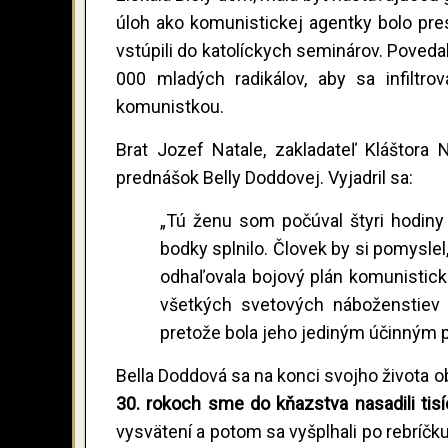
úloh ako komunistickej agentky bolo pre
vstúpili do katolíckych seminárov. Povedal
000 mladých radikálov, aby sa infiltr
komunistkou.
Brat Jozef Natale, zakladateľ Kláštora 
prednášok Belly Doddovej. Vyjadril sa:
„Tú ženu som počúval štyri hodiny 
bodky splnilo. Človek by si pomyslel
odhaľovala bojový plán komunistické
všetkých svetových náboženstiev b
pretože bola jeho jediným účinným 
Bella Doddová sa na konci svojho života ob
30. rokoch sme do kňazstva nasadili tisíc
vysvätení a potom sa vyšplhali po rebríčku