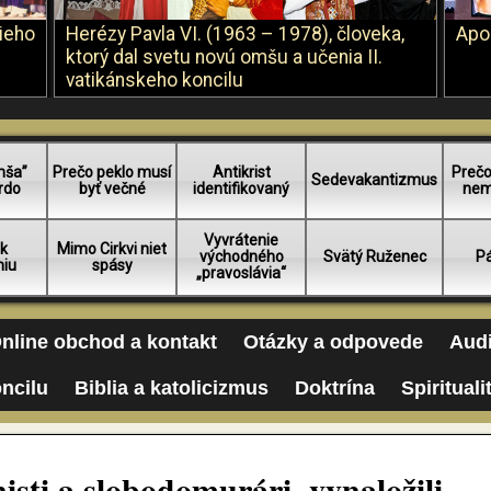
šieho
Herézy Pavla VI. (1963 – 1978), človeka,
Apo
ktorý dal svetu novú omšu a učenia II.
vatikánskeho koncilu
mša”
Prečo peklo musí
Antikrist
Prečo
Sedevakantizmus
rdo
byť večné
identifikovaný
nem
Vyvrátenie
 k
Mimo Cirkvi niet
východného
Svätý Ruženec
Pá
niu
spásy
„pravoslávia“
nline obchod a kontakt
Otázky a odpovede
Audi
oncilu
Biblia a katolicizmus
Doktrína
Spirituali
isti a slobodomurári, vynaložili