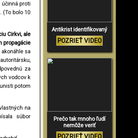
 účinná proti
. (To bolo 10
Antikrist identifikovaný
u Cirkvi, ale
POZRIEŤ VIDEO
om propagácie
e akonáhle sa
autoritársku,
odpovednú za
ných vodcov k
munisti potom
 vlastných na
ísala súbor
Prečo tak mnoho ľudí
nemôže veriť
POZRIEŤ VIDEO