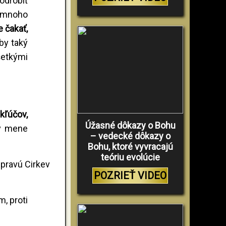
odrobiť
ť mnoho
 čakať,
by taký
šetkými
kľúčov,
Úžasné dôkazy o Bohu
 v mene
– vedecké dôkazy o
Bohu, ktoré vyvracajú
teóriu evolúcie
a pravú Cirkev
POZRIEŤ VIDEO
m, proti