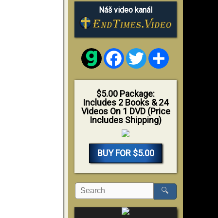
Náš video kanál
Facebook
Twitter
Share
$5.00 Package:
Includes 2 Books & 24
Videos On 1 DVD (Price
Includes Shipping)
BUY FOR $5.00
🔍