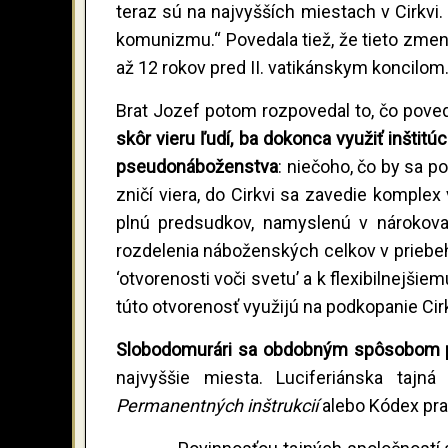
teraz sú na najvyšších miestach v Cirkvi.
komunizmu.“ Povedala tiež, že tieto zmeny
až 12 rokov pred II. vatikánskym koncilom.
Brat Jozef potom rozpovedal to, čo poved
skôr vieru ľudí, ba dokonca využiť inštit
pseudonáboženstva
: niečoho, čo by sa p
zničí viera, do Cirkvi sa zavedie komplex v
plnú predsudkov, namyslenú v nárokova
rozdelenia náboženských celkov v priebeh
‘otvorenosti voči svetu’ a k flexibilnejš
túto otvorenosť využijú na podkopanie Cir
Slobodomurári sa obdobným spôsobom pokú
najvyššie miesta. Luciferiánska taj
Permanentných inštrukcií
alebo Kódex prav