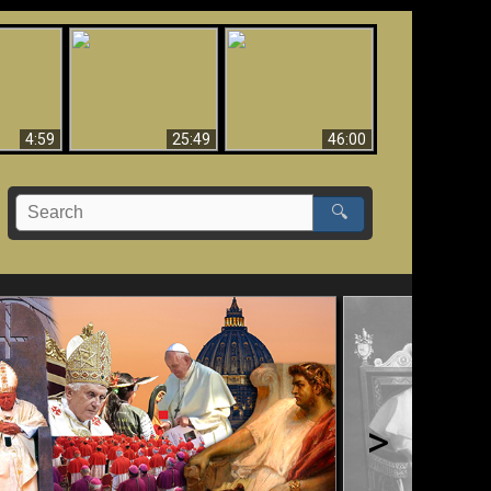
Uznanie Františka za
 musí byť
Babylon padol, padol!!
pápeža = Odpadnutie
né
od viery
4:59
25:49
46:00
🔍
>