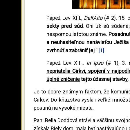
Pápež Lev XIII.,
Dall'Alto
(# 2), 15. 
sekty pred súd
. Oni už sú súdené; 
nespornou istotou známe.
Posadnut
a neuhasiteľnou nenávisťou Ježiša 
zvrhnúť a zabrániť jej
.“
[1]
Pápež Lev XIII.,
In Ipso
(# 1), 3.
nepriatelia Cirkvi, spojení v najpo
úplné zničenie
tejto úžasnej stavby,
Je to dobre známym faktom, že komunisti 
Cirkev. Do kňazstva vyslali veľké množst
posunú na vysoké miesta.
Pani Bella Doddová strávila väčšinu svojh
získala Biely dom, mala byť nastávajúcou g