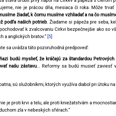
sa stáva urobiť prvý nápor na Cirkev a pápeža s cieľom p
avujeme, nie je prácou dňa, mesiaca či roka. Môže trva
 musíme žiadať, k čomu musíme vzhliadať a na čo musíme
ež podľa našich potrieb
. Žiadame si pápeža pre seba, ke
ochodovať k zvalcovaniu Cirkvi bezpečnejšie ako so v
h a anglických bratov.“
[5]
e sa uvádza táto pozoruhodná predpoveď:
kňazi budú myslieť, že kráčajú za štandardou Petrových 
ovať našu zástavu
... Reformy sa budú musieť zaviesť
 patria, sú služobníkmi, ktorých využíva diabol pri útoku n
e je proti krvi a telu, ale proti kniežatstvám a mocnostia
 duchom zla v nebeských sférach.“