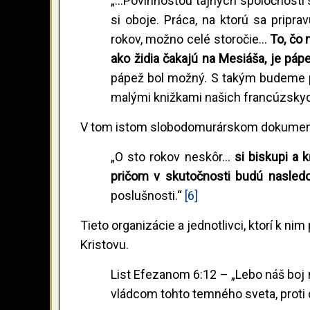
„...Povinnosťou tajných spoločností 
si oboje. Práca, na ktorú sa pripr
rokov, možno celé storočie...
To, čo
ako židia čakajú na Mesiáša, je páp
pápež bol možný. S takým budeme p
malými knižkami našich francúzskyc
V tom istom slobodomurárskom dokument
„O sto rokov neskôr...
si biskupi a 
pričom v skutočnosti budú nasled
poslušnosti.“
[6]
Tieto organizácie a jednotlivci, ktorí k nim
Kristovu.
List Efezanom 6:12 – „Lebo náš boj ni
vládcom tohto temného sveta, proti