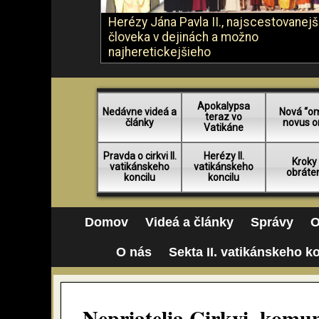
Herézy Jána Pavla II., najscestovanej
človeka v dejinách a možno
najheretickejšieho
Apokalypsa
Nedávne videá a
Nová “o
teraz vo
články
novus o
Vatikáne
Pravda o cirkvi II.
Herézy II.
Kroky
vatikánskeho
vatikánskeho
obráte
koncilu
koncilu
Domov
Videá a články
Správy
O
O nás
Sekta II. vatikánskeho k
Nepriatelia Cirkvi, komun