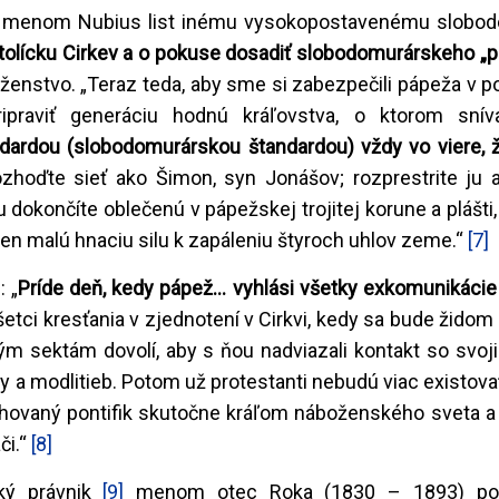
y
menom Nubius list inému vysokopostavenému slobod
ť Katolícku Cirkev a o pokuse dosadiť slobodomurárskeho „
enstvo. „Teraz teda, aby sme si zabezpečili pápeža v 
ipraviť generáciu hodnú kráľovstva, o ktorom sní
ardou (slobodomurárskou štandardou) vždy vo viere, 
ozhoďte sieť ako Šimon, syn Jonášov; rozprestrite ju 
iu dokončíte oblečenú v pápežskej trojitej korune a plášti,
 len malú hnaciu silu k zapáleniu štyroch uhlov zeme.“
[7]
: „
Príde deň, kedy pápež... vyhlási všetky exkomunikáci
šetci kresťania v zjednotení v Cirkvi, kedy sa bude žid
kým sektám dovolí, aby s ňou nadviazali kontakt so svoj
y a modlitieb. Potom už protestanti nebudú viac existova
hovaný pontifik skutočne kráľom náboženského sveta a
či.“
[8]
cký právnik
[9]
menom otec Roka (1830 – 1893) pot