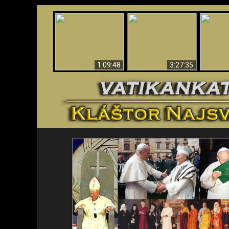
“Magicians” Prove A
Apokalypsa teraz vo
Spiritual World Exists
An
Vatikáne
- Demonic Activity
ident
Caught On Video
1:09:48
3:27:35
<