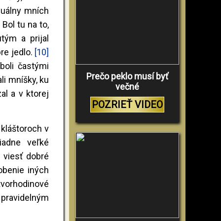
iduálny mních
Bol tu na to,
tým a prijal
pre jedlo.
[10]
boli častými
Prečo peklo musí byť
li mníšky, ku
večné
al a v ktorej
POZRIEŤ VIDEO
 kláštoroch v
iadne veľké
m viesť dobré
obenie iných
štvorhodinové
 pravidelným