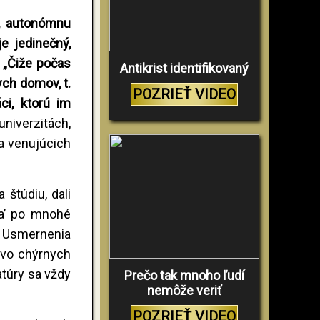
ú, autonómnu
e jedinečný,
 „Čiže počas
Antikrist identifikovaný
ych domov, t.
POZRIEŤ VIDEO
ci, ktorú im
iverzitách,
a venujúcich
štúdiu, dali
ba’ po mnohé
. Usmernenia
tvo chýrnych
atúry sa vždy
Prečo tak mnoho ľudí
nemôže veriť
POZRIEŤ VIDEO