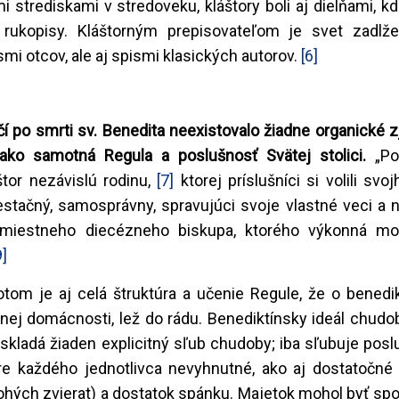
 strediskami v stredoveku, kláštory boli aj dielňami, kde
rukopisy. Kláštorným prepisovateľom je svet zadlž
smi otcov, ale aj spismi klasických autorov.
[6]
čí po smrti sv. Benedita neexistovalo žiadne organické
ako samotná Regula a poslušnosť Svätej stolici.
„Po
štor nezávislú rodinu,
[7]
ktorej príslušníci si volili svo
stačný, samosprávny, spravujúci svoje vlastné veci a 
u miestneho diecézneho biskupa, ktorého výkonná mo
9]
om je aj celá štruktúra a učenie Regule, že o benedik
itnej domácnosti, lež do rádu. Benediktínsky ideál chud
eskladá žiaden explicitný sľub chudoby; iba sľubuje pos
pre každého jednotlivca nevyhnutné, ako aj dostatočné
ohých zvierat) a dostatok spánku. Majetok mohol byť sp