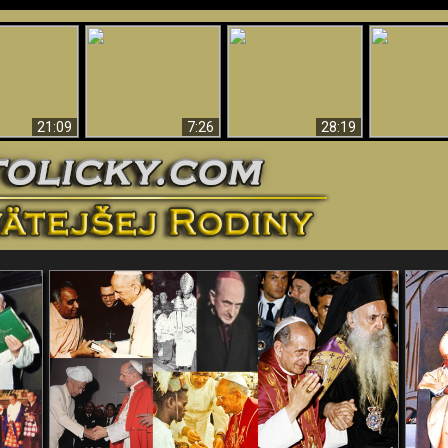
Úžasné dôkazy o
Bohu – vedecké
tikrist
Prečo tak mnoho ľudí
Prečo peklo
dôkazy o Bohu, ktoré
ifikovaný
nemôže veriť
več
vyvracajú teóriu
evolúcie
21:09
7:26
28:19