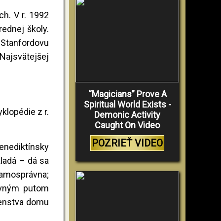
h. V r. 1992
rednej školy.
 Stanfordovu
 Najsvätejšej
“Magicians” Prove A
Spiritual World Exists -
klopédie z r.
Demonic Activity
Caught On Video
POZRIEŤ VIDEO
benediktínsky
kladá – dá sa
samosprávna;
ovným putom
denstva domu