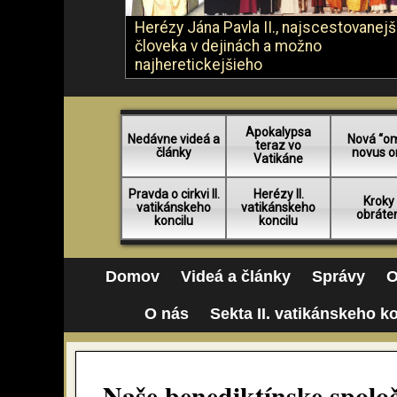
Herézy Jána Pavla II., najscestovanej
človeka v dejinách a možno
najheretickejšieho
Apokalypsa
Nedávne videá a
Nová “o
teraz vo
články
novus o
Vatikáne
Pravda o cirkvi II.
Herézy II.
Kroky
vatikánskeho
vatikánskeho
obráte
koncilu
koncilu
Domov
Videá a články
Správy
O
O nás
Sekta II. vatikánskeho k
Naše benediktínske spoloč