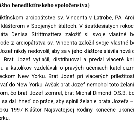
nášho benediktínskeho spoločenstva)
ktínskom arciopátstve sv. Vincenta v Latrobe, PA. Arci
 kláštorom v Spojených štátoch. V šesťdesiatych rokoc
áta Denisa Strittmattera založiť si svoje vlastné b
de z arciopátstva sv. Vincenta založil svoje vlastné b
zef nikdy nedovolil, aby sa v jeho kláštore slávila nová
 Brat Jozef vytlačil, distribuoval a predal viaceré kn
eru a katolíkov vzdelávali o pravých učeniach katoliciz
ckom New Yorku. Brat Jozef pri viacerých príležitost
vať do New Yorku. Avšak brat Jozef nemohol toto želanie
m, čo brat Jozef zomrel, brat Michal Dimond O.S.B. bo
 sa dal ihneď do práce, aby splnil želanie brata Jozefa 
u 1997 Kláštor Najsvätejšej Rodiny konečne ukonči
rku.