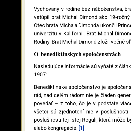
Vychovaný v rodine bez náboženstva, bra
vstúpil brat Michal Dimond ako 19-ročný 
Otec brata Michala Dimonda ukončil Princ
univerzitu v Kalifornii. Brat Michal Dim
Rodiny. Brat Michal Dimond zložil večné 
O benediktínskych spoločenstvách
Nasledujúce informácie sú vyňaté z článko
1907:
Benediktínske spoločenstvo je spoločenstv
rád, nad celým rádom nie je žiaden gener
povedať – z toho, čo je v podstate via
všetci sú zjednotení nie v poslušnos
poslušnosti tej istej Reguli, ktorá môž
alebo kongregácie.
[1]