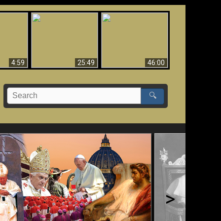
Uznanie Františka za
 musí byť
Babylon padol, padol!!
pápeža = Odpadnutie
né
od viery
4:59
25:49
46:00
🔍
>