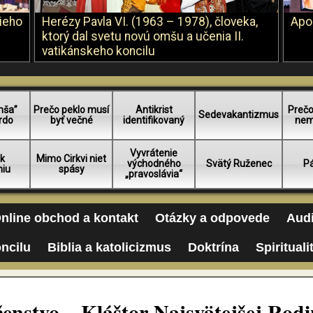
šieho
Herézy Pavla VI. (1963 – 1978), človeka,
Apo
ktorý dal svetu novú omšu a učenia II.
vatikánskeho koncilu
mša”
Prečo peklo musí
Antikrist
Prečo
Sedevakantizmus
rdo
byť večné
identifikovaný
nem
Vyvrátenie
 k
Mimo Cirkvi niet
východného
Svätý Ruženec
Pá
niu
spásy
„pravoslávia“
nline obchod a kontakt
Otázky a odpovede
Audi
oncilu
Biblia a katolicizmus
Doktrína
Spirituali
enstvo – Kláštor Najsvätejšej Rod