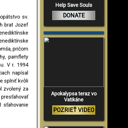
Help Save Souls
DONATE
opátstvo sv.
h brat Jozef
enediktínske
enediktínske
 omša, pričom
ihy, pamflety
mu. V r. 1994
iach napísal
 splniť kvôli
l zvolený za
Apokalypsa teraz vo
– presťahovať
Vatikáne
l sťahovanie
POZRIEŤ VIDEO