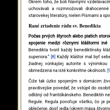
Okrem toho, že boli hlavnými vzdelávacími
uchovávali a rozmnožovali drahocenné 
starovekej literatúry, nielen Písmami a spi
Rané zriadenie rádu sv. Benedikta
Počas prvých štyroch alebo piatich storo
spojenie medzi rôznymi kláštormi iné 
Benedikta tvoril každý benediktínsky klá
superiora.“
[8]
Každý kláštor mal byť sebe
žiadnej vonkajšej autorite s výnimko
obmedzená na isté konkrétne okolnosti.
[
Čiže tak úzko spojeným s domácim život
pravdivejšie povedať, že vstúpil do osob
odlišný od františkánskeho. Benediktín n
Regule. Regula povoľuje všetko, čo je 
oblečenie, dosť jedla (okrem mäsa štvorn