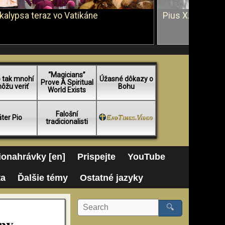
kalypsa teraz vo Vatikáne
Pius X. vs. Ján 
“Magicians”
 tak mnohí
Úžasné dôkazy o
Prove A Spiritual
ôžu veriť
Bohu
World Exists
Falošní
ter Pio
tradicionalisti
onahrávky [en]
Prispejte
YouTube
ta
Ďalšie témy
Ostatné jazyky
🔍
iny