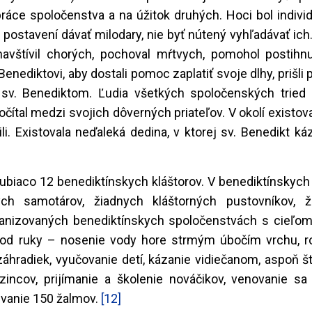
práce spoločenstva a na úžitok druhých. Hoci bol indiv
postavení dávať milodary, nie byť nútený vyhľadávať ich. 
avštívil chorých, pochoval mŕtvych, pomohol postihnu
enediktovi, aby dostali pomoc zaplatiť svoje dlhy, prišli 
so sv. Benediktom. Ľudia všetkých spoločenských tried 
čítal medzi svojich dôverných priateľov. V okolí existova
li. Existovala neďaleká dedina, v ktorej sv. Benedikt káz
Subiaco 12 benediktínskych kláštorov. V benediktínskych
ch samotárov, žiadnych kláštorných pustovníkov, ž
 organizovaných benediktínskych spoločenstvách s cieľo
 pod ruky – nosenie vody hore strmým úbočím vrchu, r
záhradiek, vyučovanie detí, kázanie vidiečanom, aspoň 
zincov, prijímanie a školenie nováčikov, venovanie sa
evanie 150 žalmov.
[12]