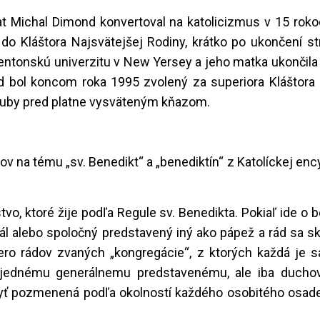
t Michal Dimond konvertoval na katolicizmus v 15 rokoc
do Kláštora Najsvätejšej Rodiny, krátko po ukončení st
entonskú univerzitu v New Yersey a jeho matka ukončila
ond bol koncom roka 1995 zvolený za superiora Kláštora
sľuby pred platne vysväteným kňazom.
v na tému „sv. Benedikt“ a „benediktín“ z Katolíckej ency
o, ktoré žije podľa Regule sv. Benedikta. Pokiaľ ide o 
ál alebo spoločný predstavený iný ako pápež a rád sa s
cero rádov zvaných „kongregácie“, z ktorých každá je 
ti jednému generálnemu predstavenému, ale iba duch
e byť pozmenená podľa okolností každého osobitého osa