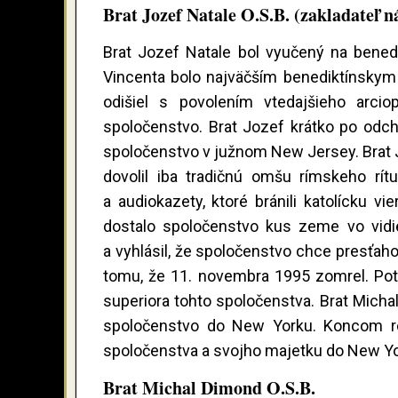
Brat Jozef Natale O.S.B. (zakladateľ 
Brat Jozef Natale bol vyučený na benedi
Vincenta bolo najväčším benediktínskym
odišiel s povolením vtedajšieho arciop
spoločenstvo. Brat Jozef krátko po odcho
spoločenstvo v južnom New Jersey. Brat Jo
dovolil iba tradičnú omšu rímskeho rítu.
a audiokazety, ktoré bránili katolícku vi
dostalo spoločenstvo kus zeme vo vidie
a vyhlásil, že spoločenstvo chce presťaho
tomu, že 11. novembra 1995 zomrel. Poto
superiora tohto spoločenstva. Brat Michal
spoločenstvo do New Yorku. Koncom rok
spoločenstva a svojho majetku do New Yo
Brat Michal Dimond O.S.B.