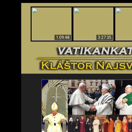
“Magicians” Prove A
Apokalypsa teraz vo
Spiritual World Exists
An
Vatikáne
- Demonic Activity
ident
Caught On Video
1:09:48
3:27:35
<