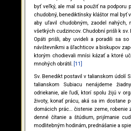
byť veľký, ale mal sa použiť na podporu 
chudobný, benediktínsky kláštor mal byť v 
aby uľavil chudobným, zaodel nahých, n
všetkých cudzincov. Chudobní prišli k sv. B
Opáti prišli, aby uvideli a poradili sa 
návštevníkmi a šľachticov a biskupov zapo
ktorým chodievali mnísi kázať a ktoré uči
mnohých obrátil.
[11]
Sv. Benedikt postavil v talianskom údolí 
talianskom Subiacu nenájdeme žiadny
odriekanie, ale ľudí, ktorí spolu žijú v
životy, konať prácu, aká sa im dostane
domácich prác... čistenie zeme, robenie 
denné čítanie a štúdium, prijímanie cud
modlitebným hodinám, prednášanie a spi