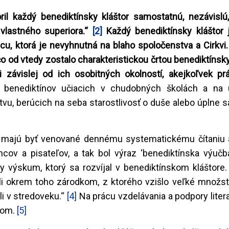
ril každý benediktínsky kláštor samostatnú, nezávisl
o vlastného superiora.“
[2]
Každý benediktínsky kláštor j
u, ktorá je nevyhnutná na blaho spoločenstva a Cirkvi.
čo od vtedy zostalo charakteristickou črtou benediktínsk
i závislej od ich osobitných okolností, akejkoľvek prá
enediktínov učiacich v chudobných školách a na un
u, berúcich na seba starostlivosť o duše alebo úplne s
e majú byť venované dennému systematickému čítaniu a 
ov a pisateľov, a tak bol výraz ‘benediktínska výuč
 výskum, ktorý sa rozvíjal v benediktínskom kláštore
boli okrem toho zárodkom, z ktorého vzišlo veľké množs
ali v stredoveku.“
[4]
Na prácu vzdelávania a podpory liter
nom.
[5]