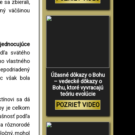
 sa zbierali,
ený väčšinou
 zjednocujúce
dľa svätého
jho vlastného
nepodriadený
Úžasné dôkazy o Bohu
c však bola
– vedecké dôkazy o
Bohu, ktoré vyvracajú
teóriu evolúcie
tínovi sa dá
POZRIEŤ VIDEO
oby je celkom
lušnosť podľa
 a rôznorodé
oločný, mohol