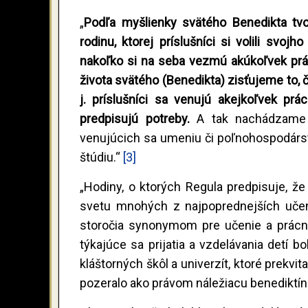
„
Podľa myšlienky svätého Benedikta tvo
rodinu, ktorej príslušníci si volili svojh
nakoľko si na seba vezmú akúkoľvek prác
života svätého (Benedikta) zisťujeme to, 
j. príslušníci sa venujú akejkoľvek prác
predpisujú potreby.
A tak nachádzame b
venujúcich sa umeniu či poľnohospodárstv
štúdiu.“
[3]
„Hodiny, o ktorých Regula predpisuje, ž
svetu mnohých z najpoprednejších učenc
storočia synonymom pre učenie a prácny
týkajúce sa prijatia a vzdelávania detí 
kláštorných škôl a univerzít, ktoré prekvit
pozeralo ako právom náležiacu benediktí