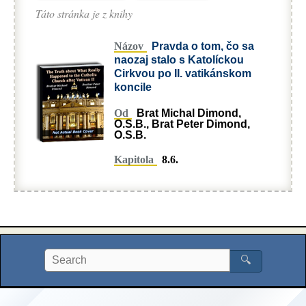
Táto stránka je z knihy
Názov
Pravda o tom, čo sa
naozaj stalo s Katolíckou
Cirkvou po II. vatikánskom
koncile
Od
Brat Michal Dimond,
O.S.B., Brat Peter Dimond,
O.S.B.
Kapitola
8.6.
🔍