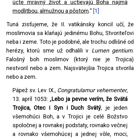
úcte mravný život a uctievajú Boha najmä
modlitbou, almužnou a pôstom
.“
[1]
Tuná zisťujeme, že II. vatikánsky koncil učí, že
moslimovia sa klaňajú jedinému Bohu, Stvoriteľovi
neba i zeme. Toto je podobné, ale trochu odlišné od
herézy, ktorú sme už odhalili v
Lumen gentium
.
Falošný boh moslimov (ktorý nie je Trojica)
nestvoril nebo a zem. Najsvätejšia Trojica stvorila
nebo a zem.
Pápež sv. Lev IX.,
Congratulamur vehementer
,
13. apríl 1053: „
Lebo ja pevne verím, že Svätá
Trojica, Otec i Syn i Duch Svätý
, je jeden
všemohúci Boh, a v Trojici je celé Božstvo
spoločnej a rovnakej podstaty, rovnako večnej
a rovnako všemohúcej a jednej vôle, moci,