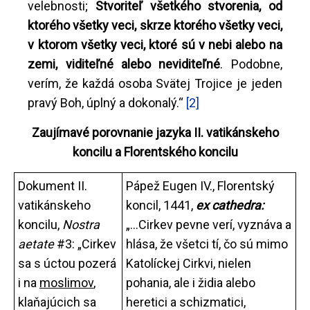
velebnosti;
Stvoriteľ všetkého stvorenia, od
ktorého všetky veci, skrze ktorého všetky veci,
v ktorom všetky veci, ktoré sú v nebi alebo na
zemi, viditeľné alebo neviditeľné
. Podobne,
verím, že každá osoba Svätej Trojice je jeden
pravý Boh, úplný a dokonalý.“
[2]
Zaujímavé porovnanie jazyka II. vatikánskeho
koncilu a Florentského koncilu
Dokument II.
Pápež Eugen IV., Florentský
vatikánskeho
koncil, 1441,
ex cathedra:
koncilu,
Nostra
„...Cirkev pevne verí, vyznáva a
aetate
#3: „Cirkev
hlása, že všetci tí, čo sú mimo
sa s úctou pozerá
Katolíckej Cirkvi, nielen
i na
moslimov
,
pohania, ale i židia alebo
klaňajúcich sa
heretici a schizmatici,