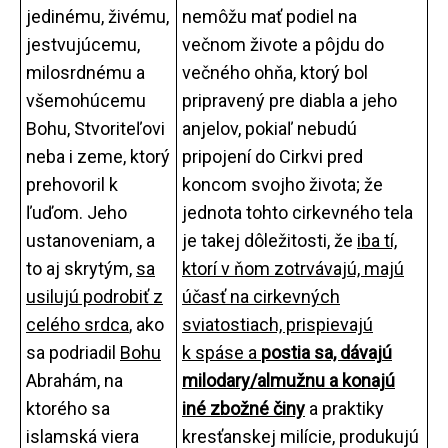
jedinému, živému,
nemôžu mať podiel na
jestvujúcemu,
večnom živote a pôjdu do
milosrdnému a
večného ohňa, ktorý bol
všemohúcemu
pripravený pre diabla a jeho
Bohu, Stvoriteľovi
anjelov, pokiaľ nebudú
neba i zeme, ktorý
pripojení do Cirkvi pred
prehovoril k
koncom svojho života; že
ľuďom. Jeho
jednota tohto cirkevného tela
ustanoveniam, a
je takej dôležitosti, že
iba tí,
to aj skrytým,
sa
ktorí v ňom zotrvávajú, majú
usilujú podrobiť z
účasť na cirkevných
celého srdca
, ako
sviatostiach, prispievajú
sa podriadil
Bohu
k spáse a
postia sa, dávajú
Abrahám, na
milodary/almužnu a konajú
ktorého sa
iné zbožné činy
a praktiky
islamská viera
kresťanskej milície, produkujú