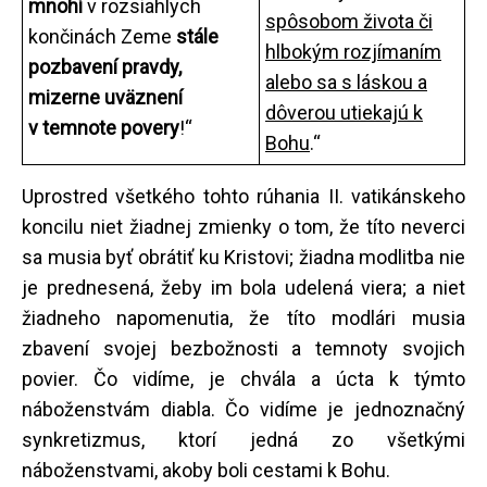
mnohí
v rozsiahlych
spôsobom života či
končinách Zeme
stále
hlbokým rozjímaním
pozbavení pravdy,
alebo sa s láskou a
mizerne uväznení
dôverou utiekajú k
v temnote povery
!“
Bohu
.“
Uprostred všetkého tohto rúhania II. vatikánskeho
koncilu niet žiadnej zmienky o tom, že títo neverci
sa musia byť obrátiť ku Kristovi; žiadna modlitba nie
je prednesená, žeby im bola udelená viera; a niet
žiadneho napomenutia, že títo modlári musia
zbavení svojej bezbožnosti a temnoty svojich
povier. Čo vidíme, je chvála a úcta k týmto
náboženstvám diabla. Čo vidíme je jednoznačný
synkretizmus, ktorí jedná zo všetkými
náboženstvami, akoby boli cestami k Bohu.