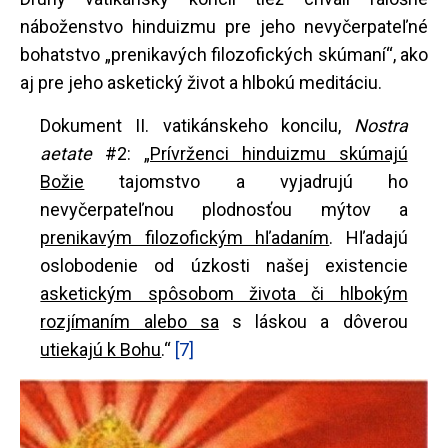
náboženstvo hinduizmu pre jeho nevyčerpateľné
bohatstvo „prenikavých filozofických skúmaní“, ako
aj pre jeho asketický život a hlbokú meditáciu.
Dokument II. vatikánskeho koncilu,
Nostra
aetate
#2: „
Prívrženci hinduizmu skúmajú
Božie
tajomstvo a vyjadrujú ho
nevyčerpateľnou plodnosťou mýtov a
prenikavým filozofickým hľadaním
. Hľadajú
oslobodenie od úzkosti našej existencie
asketickým spôsobom života či hlbokým
rozjímaním alebo sa
s láskou a dôverou
utiekajú k Bohu
.“
[7]