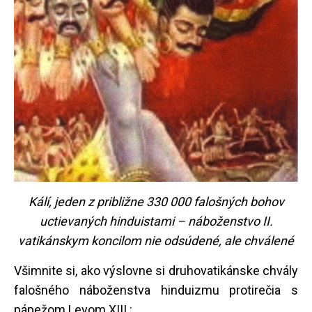
Kálí, jeden z približne 330 000 falošných bohov
uctievaných hinduistami – náboženstvo II.
vatikánskym koncilom nie odsúdené, ale chválené
Všimnite si, ako výslovne si druhovatikánske chvály
falošného náboženstva hinduizmu protirečia s
pápežom Levom XIII.: