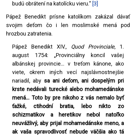
budú obrátení na katolícku vieru.“
[3]
Pápež Benedikt prísne katolíkom zakázal dávať
svojim deťom čo i len moslimské mená pod
hrozbou zatratenia.
Pápež Benedikt XIV.,
Quod Provinciale
, 1.
august 1754: „Provinciálny koncil vašej
albánskej provincie... v treťom kánone, ako
viete, okrem iných vecí najslávnostnejšie
nariadil, aby
sa ani deťom, ani dospelým pri
krste nedávali turecké alebo mohamedánske
mená... Toto by pre nikoho z vás nemalo byť
ťažké, ctihodní bratia, lebo nikto zo
schizmatikov a heretikov nebol natoľko
neuvážlivý, aby prijal mohamedánske meno, a
ak vaša spravodlivosť nebude väčšia ako tá