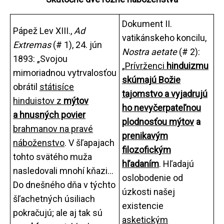
Dokument II.
Pápež Lev XIII.,
Ad
vatikánskeho koncilu,
Extremas
(# 1), 24. jún
Nostra aetate
(# 2):
1893: „Svojou
„
Prívrženci
hinduizmu
mimoriadnou vytrvalosťou
skúmajú Božie
obrátil
státisíce
tajomstvo a vyjadrujú
hinduistov z
mýtov
ho nevyčerpateľnou
a hnusných povier
plodnosťou mýtov
a
brahmanov na pravé
prenikavým
náboženstvo
. V šľapajach
filozofickým
tohto svätého muža
hľadaním
. Hľadajú
nasledovali mnohí kňazi...
oslobodenie od
Do dnešného dňa v týchto
úzkosti našej
šľachetných úsiliach
existencie
pokračujú; ale aj tak sú
asketickým