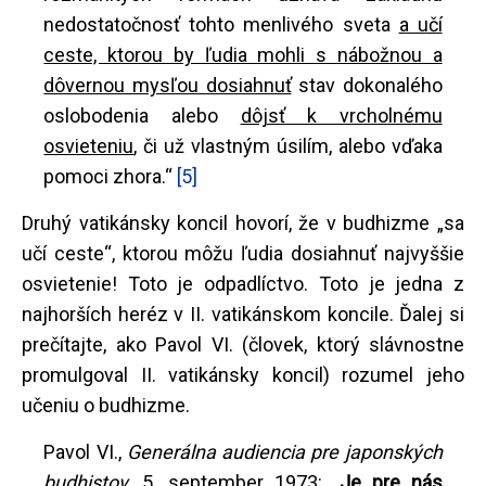
nedostatočnosť tohto menlivého sveta
a učí
ceste, ktorou by ľudia mohli s nábožnou a
dôvernou mysľou dosiahnuť
stav dokonalého
oslobodenia alebo
dôjsť k vrcholnému
osvieteniu
, či už vlastným úsilím, alebo vďaka
pomoci zhora.“
[5]
Druhý vatikánsky koncil hovorí, že v budhizme „sa
učí ceste“, ktorou môžu ľudia dosiahnuť najvyššie
osvietenie! Toto je odpadlíctvo. Toto je jedna z
najhorších heréz v II. vatikánskom koncile. Ďalej si
prečítajte, ako Pavol VI. (človek, ktorý slávnostne
promulgoval II. vatikánsky koncil) rozumel jeho
učeniu o budhizme.
Pavol VI.,
Generálna audiencia pre japonských
budhistov
, 5. september 1973: „
Je pre nás