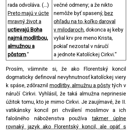
rada odvoláva. (...)
večné odmeny; a že nikto
Preto majú v úcte
nemôže byť spasený,
bez
mravný život a
ohľadu na to, koľko daroval
uctievajú Boha
v milodaroch
, dokonca aj keby
najmä modlitbou,
vylial krv pre meno Krista,
almužnou a
pokiaľ nezostal v náručí
pôstom
.“
a jednote Katolíckej Cirkvi.“
Prosím, všimnite si, že ako Florentský koncil
dogmaticky definoval nevyhnutnosť katolíckej viery
k spáse, zdôraznil
modlitby, almužnu a pôsty
tých v
náručí Cirkvi. Vyhlásil, že taká almužna neprinesie
úžitok tomu, kto je mimo Cirkvi. Je zaujímavé, že II.
vatikánsky koncil pri chválení moslimov a ich
falošného náboženstva používa
takmer úplne
rovnaký jazyk ako Florentský koncil, ale opäť s