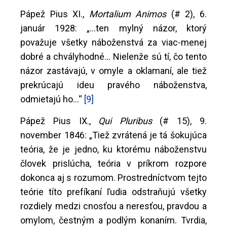
Pápež Pius XI.,
Mortalium Animos
(# 2), 6.
január 1928: „...ten mylný názor, ktorý
považuje všetky náboženstvá za viac-menej
dobré a chvályhodné... Nielenže sú tí, čo tento
názor zastávajú, v omyle a oklamaní, ale tiež
prekrúcajú ideu pravého náboženstva,
odmietajú ho...“
[9]
Pápež Pius IX.,
Qui Pluribus
(# 15), 9.
november 1846: „Tiež zvrátená je tá šokujúca
teória, že je jedno, ku ktorému náboženstvu
človek prislúcha, teória v príkrom rozpore
dokonca aj s rozumom. Prostredníctvom tejto
teórie títo prefíkaní ľudia odstraňujú všetky
rozdiely medzi cnosťou a neresťou, pravdou a
omylom, čestným a podlým konaním. Tvrdia,