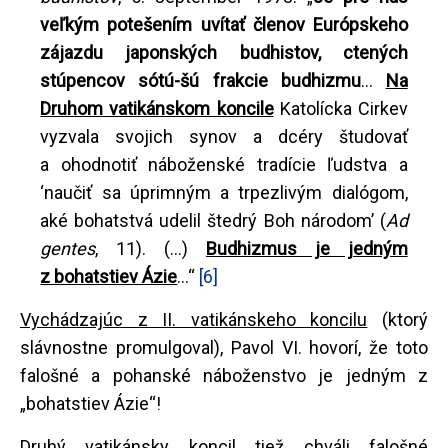
veľkým potešením uvítať členov Európskeho
zájazdu japonských budhistov, ctených
stúpencov sótú-šú frakcie budhizmu
...
Na
Druhom vatikánskom koncile
Katolícka Cirkev
vyzvala svojich synov a dcéry študovať
a ohodnotiť náboženské tradície ľudstva a
‘naučiť sa úprimným a trpezlivým dialógom,
aké bohatstvá udelil štedrý Boh národom’ (
Ad
gentes
, 11). (...)
Budhizmus je jedným
z bohatstiev Ázie
...“
[6]
Vychádzajúc z II. vatikánskeho koncilu
(ktorý
slávnostne promulgoval), Pavol VI. hovorí, že toto
falošné a pohanské náboženstvo je jedným z
„bohatstiev Ázie“!
Druhý vatikánsky koncil tiež chváli falošné