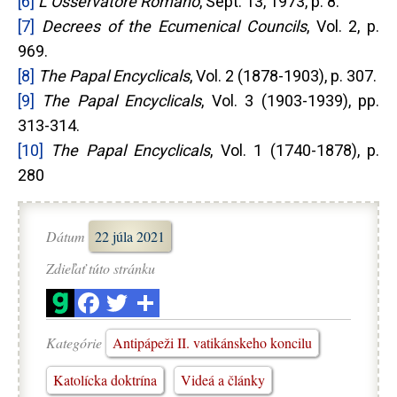
[6]
L’Osservatore Romano
, Sept. 13, 1973, p. 8.
[7]
Decrees of the Ecumenical Councils
, Vol. 2, p.
969.
[8]
The Papal Encyclicals
, Vol. 2 (1878-1903), p. 307.
[9]
The Papal Encyclicals
, Vol. 3 (1903-1939), pp.
313-314.
[10]
The Papal Encyclicals
, Vol. 1 (1740-1878), p.
280
Dátum
22 júla 2021
Zdieľať túto stránku
Kategórie
Antipápeži II. vatikánskeho koncilu
Katolícka doktrína
Videá a články