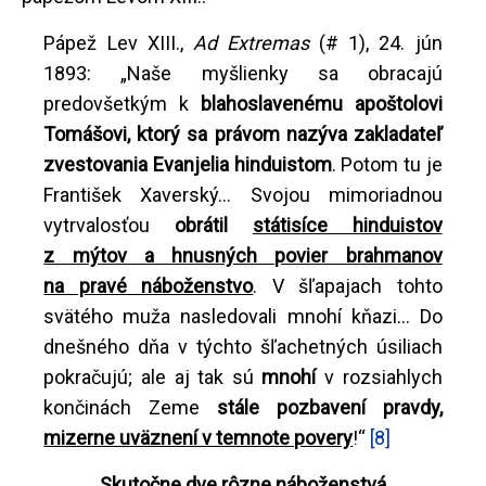
Pápež Lev XIII.,
Ad Extremas
(# 1), 24. jún
1893: „Naše myšlienky sa obracajú
predovšetkým k
blahoslavenému apoštolovi
Tomášovi, ktorý sa právom nazýva zakladateľ
zvestovania Evanjelia hinduistom
. Potom tu je
František Xaverský... Svojou mimoriadnou
vytrvalosťou
obrátil
státisíce hinduistov
z mýtov a hnusných povier brahmanov
na pravé náboženstvo
. V šľapajach tohto
svätého muža nasledovali mnohí kňazi... Do
dnešného dňa v týchto šľachetných úsiliach
pokračujú; ale aj tak sú
mnohí
v rozsiahlych
končinách Zeme
stále pozbavení pravdy,
mizerne uväznení v temnote povery
!“
[8]
Skutočne dve rôzne náboženstvá