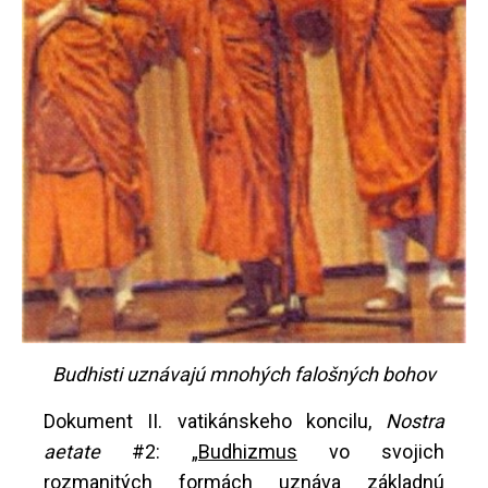
Budhisti uznávajú mnohých falošných bohov
Dokument II. vatikánskeho koncilu,
Nostra
aetate
#2: „
Budhizmus
vo svojich
rozmanitých formách uznáva základnú