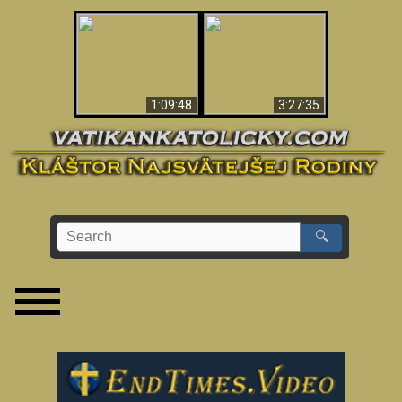
“Magicians” Prove A
Apokalypsa teraz vo
Spiritual World Exists
Vatikáne
- Demonic Activity
Caught On Video
1:09:48
3:27:35
🔍