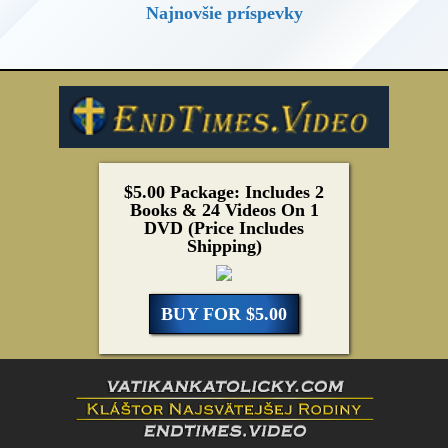
Najnovšie príspevky
$5.00 Package: Includes 2
Books & 24 Videos On 1
DVD (Price Includes
Shipping)
BUY FOR $5.00