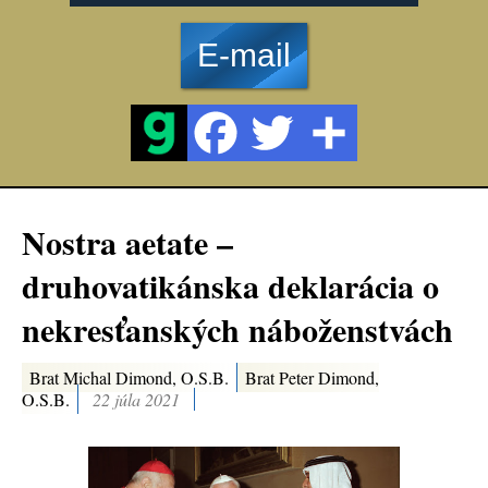
E-mail
Nostra aetate –
druhovatikánska deklarácia o
nekresťanských náboženstvách
Brat Michal Dimond, O.S.B.
Brat Peter Dimond,
O.S.B.
22 júla 2021