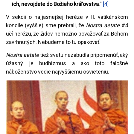
ich, nevojdete do Božieho kráľovstva
.“
[4]
V sekcii o najjasnejšej heréze v II. vatikánskom
koncile (vyššie) sme prebrali, že
Nostra aetate
#4
učí herézu, že židov nemožno považovať za Bohom
zavrhnutých. Nebudeme to tu opakovať.
Nostra aetate
tiež svetu nezabudla pripomenúť, aký
úžasný je budhizmus a ako toto falošné
náboženstvo vedie najvyššiemu osvieteniu.