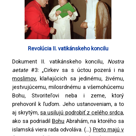
Revolúcia II. vatikánskeho koncilu
Dokument II. vatikánskeho koncilu,
Nostra
aetate
#3: „Cirkev sa s úctou pozerá i na
moslimov
, klaňajúcich sa jedinému, živému,
jestvujúcemu, milosrdnému a všemohúcemu
Bohu, Stvoriteľovi neba i zeme, ktorý
prehovoril k ľuďom. Jeho ustanoveniam, a to
aj skrytým,
sa usilujú podrobiť z celého srdca
,
ako sa podriadil
Bohu
Abrahám, na ktorého sa
islamská viera rada odvoláva. (...)
Preto majú v