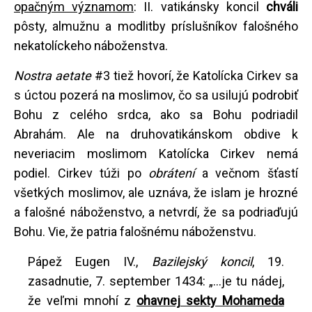
opačným významom
: II. vatikánsky koncil
chváli
pôsty, almužnu a modlitby príslušníkov falošného
nekatolíckeho náboženstva.
Nostra aetate
#3 tiež hovorí, že Katolícka Cirkev sa
s úctou pozerá na moslimov, čo sa usilujú podrobiť
Bohu z celého srdca, ako sa Bohu podriadil
Abrahám. Ale na druhovatikánskom obdive k
neveriacim moslimom Katolícka Cirkev nemá
podiel. Cirkev túži po
obrátení
a večnom šťastí
všetkých moslimov, ale uznáva, že islam je hrozné
a falošné náboženstvo, a netvrdí, že sa podriaďujú
Bohu. Vie, že patria falošnému náboženstvu.
Pápež Eugen IV.,
Bazilejský koncil
, 19.
zasadnutie, 7. september 1434: „...je tu nádej,
že veľmi mnohí z
ohavnej sekty Mohameda