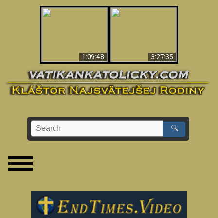
“Magicians” Prove A
Apokalypsa teraz vo
Spiritual World Exists
Vatikáne
- Demonic Activity
Caught On Video
1:09:48
3:27:35
🔍