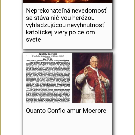
Neprekonateľná nevedomosť
sa stáva ničivou herézou
vyhladzujúcou nevyhnutnosť
katolíckej viery po celom
svete
Quanto Conficiamur Moerore