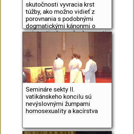
skutočnosti vyvracia krst
túžby, ako možno vidieť z
porovnania s podobnými
dogmatickými kánonmi o
sviatostiach vo všeobecnosti
Semináre sekty II.
vatikánskeho koncilu sú
nevýslovnými žumpami
homosexuality a kacírstva