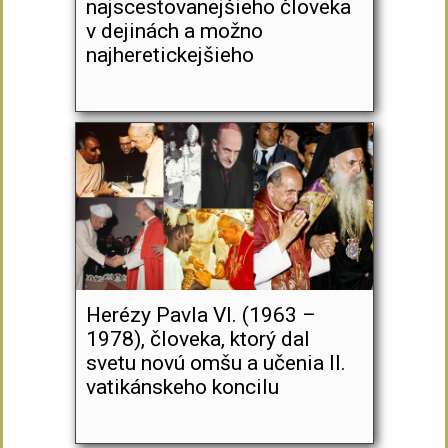
najscestovanejšieho človeka
v dejinách a možno
najheretickejšieho
Herézy Pavla VI. (1963 –
1978), človeka, ktorý dal
svetu novú omšu a učenia II.
vatikánskeho koncilu