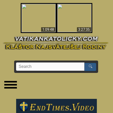
“Magicians” Prove A
Apokalypsa teraz vo
Spiritual World Exists
Vatikáne
- Demonic Activity
Caught On Video
1:09:48
3:27:35
🔍