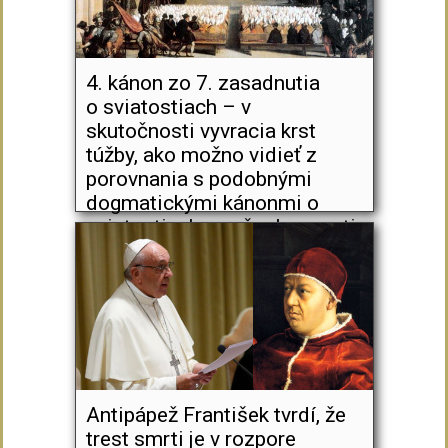
4. kánon zo 7. zasadnutia
o sviatostiach – v
skutočnosti vyvracia krst
túžby, ako možno vidieť z
porovnania s podobnými
dogmatickými kánonmi o
sviatostiach vo všeobecnosti
Antipápež František tvrdí, že
trest smrti je v rozpore