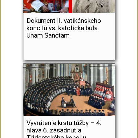
Dokument II. vatikánskeho
koncilu vs. katolícka bula
Unam Sanctam
Vyvrátenie krstu túžby – 4.
hlava 6. zasadnutia
Tridentského koncilu