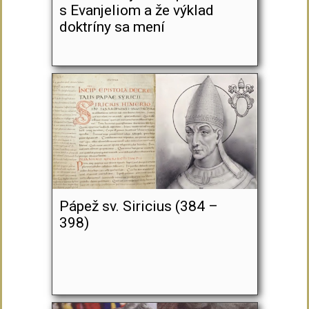
s Evanjeliom a že výklad
doktríny sa mení
Pápež sv. Siricius (384 –
398)