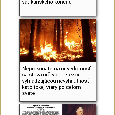
vatikánskeho koncilu
Neprekonateľná nevedomosť
sa stáva ničivou herézou
vyhladzujúcou nevyhnutnosť
katolíckej viery po celom
svete