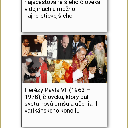
najscestovanejšieho človeka
v dejinách a možno
najheretickejšieho
Herézy Pavla VI. (1963 –
1978), človeka, ktorý dal
svetu novú omšu a učenia II.
vatikánskeho koncilu