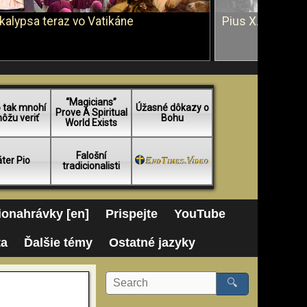
kalypsa teraz vo Vatikáne
Pius X. vs. Ján 
“Magicians”
 tak mnohí
Úžasné dôkazy o
Prove A Spiritual
ôžu veriť
Bohu
World Exists
Falošní
ter Pio
tradicionalisti
onahrávky [en]
Prispejte
YouTube
ta
Ďalšie témy
Ostatné jazyky
🔍