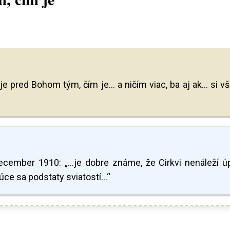
je pred Bohom tým, čím je... a ničím viac, ba aj ak... si vš
december 1910: „...je dobre známe, že Cirkvi nenáleží ú
ce sa podstaty sviatostí...“