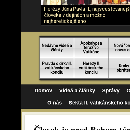
Herézy Jána Pavla II., najscestovanej
človeka v dejinách a možno
najheretickejšieho
Apokalypsa
Nedávne videá a
Nová “o
teraz vo
články
novus o
Vatikáne
Pravda o cirkvi II.
Herézy II.
Kroky
vatikánskeho
vatikánskeho
obráte
koncilu
koncilu
Domov
Videá a články
Správy
O
O nás
Sekta II. vatikánskeho k
Človek je pred Bohom tým