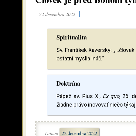
22 decembra 2022
Spiritualita
Sv. František Xaverský: „...človek 
ostatní myslia ináč.“
Doktrína
Pápež sv. Pius X.,
Ex quo
, 26. 
žiadne právo inovovať niečo týkajú
Dátum
22 decembra 2022