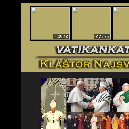
“Magicians” Prove A
Apokalypsa teraz vo
Spiritual World Exists
An
Vatikáne
- Demonic Activity
ident
Caught On Video
1:09:48
3:27:35
<