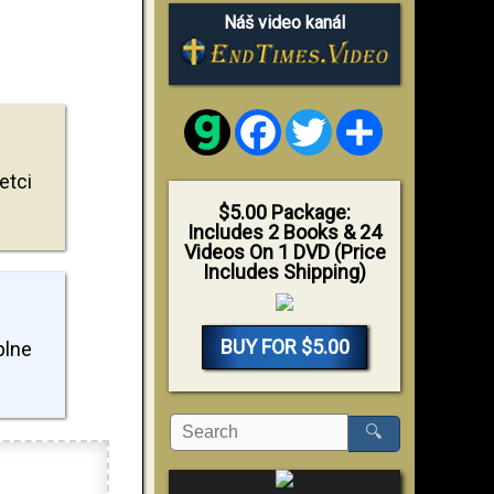
Náš video kanál
Facebook
Twitter
Share
etci
$5.00 Package:
Includes 2 Books & 24
Videos On 1 DVD (Price
Includes Shipping)
BUY FOR $5.00
plne
🔍