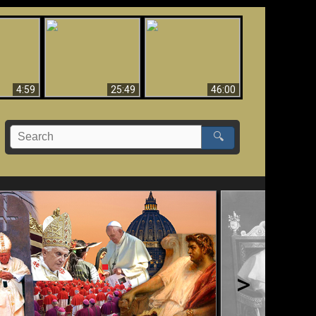
Uznanie Františka za
 musí byť
Babylon padol, padol!!
pápeža = Odpadnutie
né
od viery
4:59
25:49
46:00
🔍
>