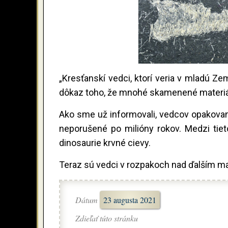
„Kresťanskí vedci, ktorí veria v mladú
dôkaz toho, že mnohé skamenené materiály 
Ako sme už informovali, vedcov opakovane
neporušené po milióny rokov. Medzi tieto
dinosaurie krvné cievy.
Teraz sú vedci v rozpakoch nad ďalším mat
Dátum
23 augusta 2021
Zdieľať túto stránku