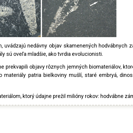
 Zem, uvádzajú nedávny objav skamenených hodvábnych 
sú oveľa mladšie, ako tvrdia evolucionisti.
 prekvapili objavy rôznych jemných biomateriálov, ktoré
 materiály patria bielkoviny mušlí, staré embryá, dino
eriálom, ktorý údajne prežil milióny rokov: hodvábne zá