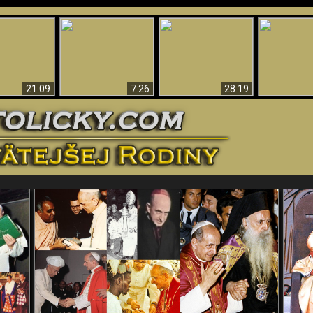
Úžasné dôkazy o
Bohu – vedecké
tikrist
Prečo tak mnoho ľudí
Prečo peklo
dôkazy o Bohu, ktoré
ifikovaný
nemôže veriť
več
vyvracajú teóriu
evolúcie
21:09
7:26
28:19