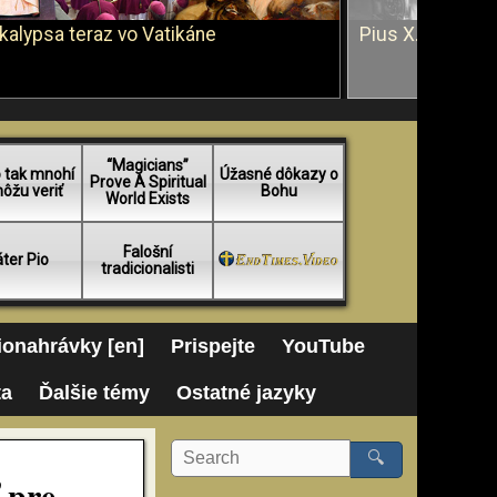
kalypsa teraz vo Vatikáne
Pius X. vs. Ján 
“Magicians”
 tak mnohí
Úžasné dôkazy o
Prove A Spiritual
ôžu veriť
Bohu
World Exists
Falošní
ter Pio
tradicionalisti
onahrávky [en]
Prispejte
YouTube
ta
Ďalšie témy
Ostatné jazyky
🔍
 pre