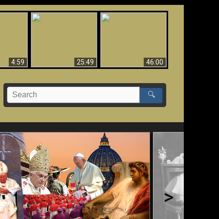
Uznanie Františka za
 musí byť
Babylon padol, padol!!
pápeža = Odpadnutie
né
od viery
4:59
25:49
46:00
🔍
>