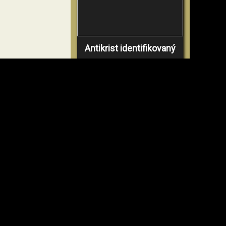
Antikrist identifikovaný
POZRIEŤ VIDEO
Prečo tak mnoho ľudí
nemôže veriť
POZRIEŤ VIDEO