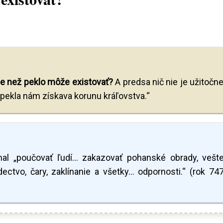
ie než peklo môže existovať?
A predsa nič nie je užitočne
 pekla nám získava korunu kráľovstva.“
al „poučovať ľudí... zakazovať pohanské obrady, vešte
ectvo, čary, zaklínanie a všetky... odpornosti.“ (rok 74