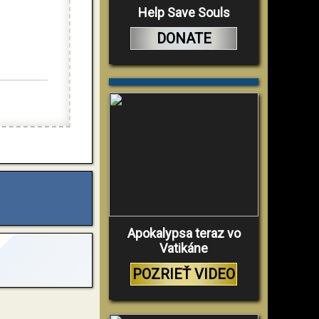
Help Save Souls
DONATE
Apokalypsa teraz vo
Vatikáne
POZRIEŤ VIDEO