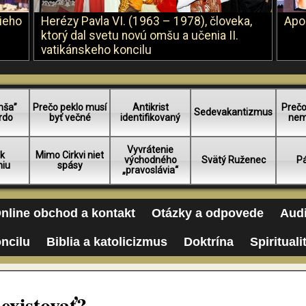
šieho
Herézy Pavla VI. (1963 – 1978), človeka,
Apo
ktorý dal svetu novú omšu a učenia II.
vatikánskeho koncilu
mša”
Prečo peklo musí
Antikrist
Prečo
Sedevakantizmus
rdo
byť večné
identifikovaný
nem
Vyvrátenie
 k
Mimo Cirkvi niet
východného
Svätý Ruženec
Pá
niu
spásy
„pravoslávia“
nline obchod a kontakt
Otázky a odpovede
Audi
oncilu
Biblia a katolicizmus
Doktrína
Spirituali
existovať?