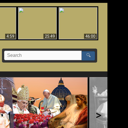
Uznanie Františka za
 musí byť
Babylon padol, padol!!
pápeža = Odpadnutie
né
od viery
4:59
25:49
46:00
🔍
>