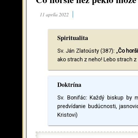
11 apríla 2022
Spiritualita
Sv. Ján Zlatoústy (387): „
Čo horš
ako strach z neho! Lebo strach z
Doktrína
Sv. Bonifác: Každý biskup by m
predvídanie budúcnosti, jasnovid
Kristovi)