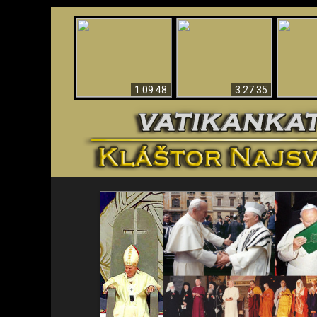
“Magicians” Prove A
Apokalypsa teraz vo
Spiritual World Exists
An
Vatikáne
- Demonic Activity
ident
Caught On Video
1:09:48
3:27:35
<