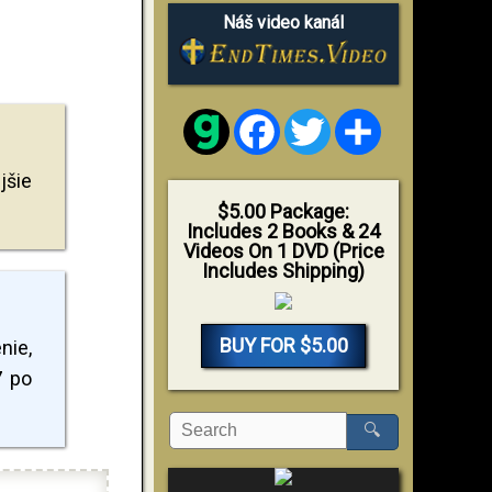
Náš video kanál
Facebook
Twitter
Share
jšie
$5.00 Package:
Includes 2 Books & 24
Videos On 1 DVD (Price
Includes Shipping)
BUY FOR $5.00
nie,
7 po
🔍