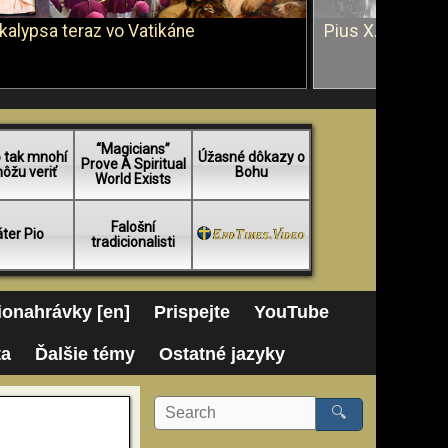
kalypsa teraz vo Vatikáne
Pius X. vs. Ján 
“Magicians”
 tak mnohí
Úžasné dôkazy o
Prove A Spiritual
ôžu veriť
Bohu
World Exists
Falošní
ter Pio
tradicionalisti
onahrávky [en]
Prispejte
YouTube
ta
Ďalšie témy
Ostatné jazyky
🔍