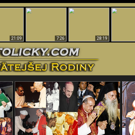
Úžasné dôkazy o
Bohu – vedecké
tikrist
Prečo tak mnoho ľudí
Prečo peklo
dôkazy o Bohu, ktoré
ifikovaný
nemôže veriť
več
vyvracajú teóriu
evolúcie
21:09
7:26
28:19