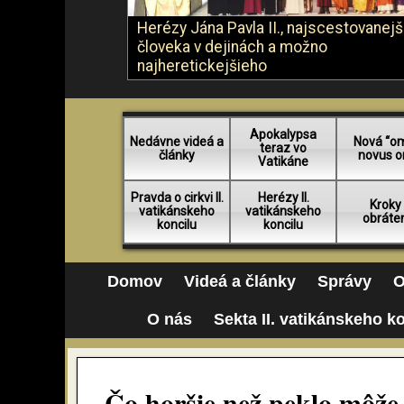
Herézy Jána Pavla II., najscestovanej
človeka v dejinách a možno
najheretickejšieho
Apokalypsa
Nedávne videá a
Nová “o
teraz vo
články
novus o
Vatikáne
Pravda o cirkvi II.
Herézy II.
Kroky
vatikánskeho
vatikánskeho
obráte
koncilu
koncilu
Domov
Videá a články
Správy
O
O nás
Sekta II. vatikánskeho k
Čo horšie než peklo môže 