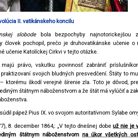
olúcia II. vatikánskeho koncilu
enskej slobode
bola bezpochyby najnotorickejšou 
by človek pochopil, prečo je druhovatikánske učenie o
 učenie Katolíckej Cirkvi v tejto otázke.
 majú právo, vskutku povinnosť zabrániť príslušník
raktizovaní svojich bludných presvedčení. Štáty to mus
 ktorému škodí verejné šírenie zla. Toto je dôvod, pre
ť jediným štátnym náboženstvom a že štát má vylúčiť a za
áboženstva.
dsúdil pápež Pius IX. vo svojom autoritatívnom Sylabe om
77), 8. december 1864,: „V tejto dnešnej dobe
už nie je
 jediným štátnym náboženstvom
na úkor všetkých os