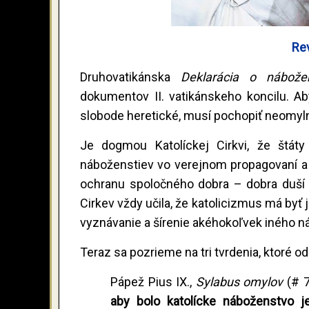
Rev
Druhovatikánska
Deklarácia o nábož
dokumentov II. vatikánskeho koncilu. A
slobode heretické, musí pochopiť neomylné
Je dogmou Katolíckej Cirkvi, že štáty
náboženstiev vo verejnom propagovaní a p
ochranu spoločného dobra – dobra duší –
Cirkev vždy učila, že katolicizmus má by
vyznávanie a šírenie akéhokoľvek iného n
Teraz sa pozrieme na tri tvrdenia, ktoré o
Pápež Pius IX.,
Sylabus omylov
(# 
aby bolo katolícke náboženstvo