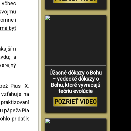
a vôbec
 svojmu
romne i
 má byť
nkajším
avdu; a
verejný
Úžasné dôkazy o Bohu
– vedecké dôkazy o
Bohu, ktoré vyvracajú
pež Pius IX.
teóriu evolúcie
a vzťahuje na
POZRIEŤ VIDEO
praktizovaní
u pápeža Pia
hlo pridať k