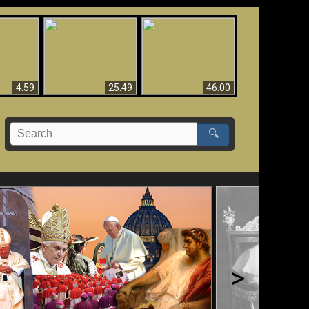
Uznanie Františka za
 musí byť
Babylon padol, padol!!
pápeža = Odpadnutie
né
od viery
4:59
25:49
46:00
🔍
>