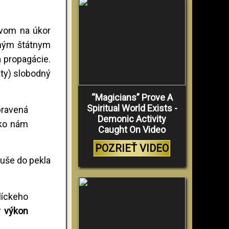
vom na úkor
iným štátnym
a propagácie.
aty) slobodný
“Magicians” Prove A
Spiritual World Exists -
pravená
Demonic Activity
 ako nám
Caught On Video
POZRIEŤ VIDEO
duše do pekla
líckeho
 výkon