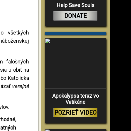
Help Save Souls
DONATE
zo všetkých
 náboženskej
om falošných
ia urobiť na
čo Katolícka
kázať
verejné
Apokalypsa teraz vo
Vatikáne
ylov.
POZRIEŤ VIDEO
 vhodné
,
tatných