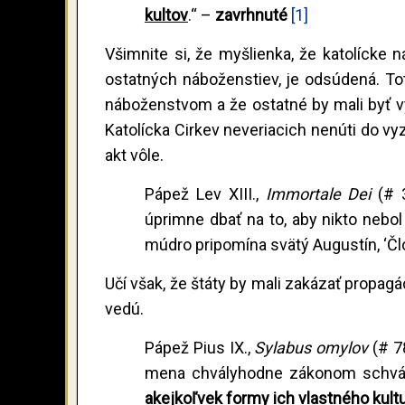
kultov
.“ –
zavrhnuté
[1]
Všimnite si, že myšlienka, že katolícke
ostatných náboženstiev, je odsúdená. T
náboženstvom a že ostatné by mali byť vy
Katolícka Cirkev neveriacich nenúti do vyz
akt vôle.
Pápež Lev XIII.,
Immortale Dei
(# 
úprimne dbať na to, aby nikto nebol 
múdro pripomína svätý Augustín, ‘Člo
Učí však, že štáty by mali zakázať propag
vedú.
Pápež Pius IX.,
Sylabus omylov
(# 78
mena chvályhodne zákonom schvál
akejkoľvek formy ich vlastného kult