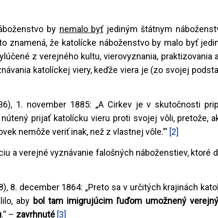
 náboženstvo by
nemalo byť
jediným štátnym náboženst
oto znamená, že katolícke náboženstvo by malo byť jed
lúčené z verejného kultu, vierovyznania, praktizovania 
návania katolíckej viery, keďže viera je (zo svojej podst
36), 1. november 1885: „A Cirkev je v skutočnosti pri
nútený prijať katolícku vieru proti svojej vôli, pretože,
vek nemôže veriť inak, než z vlastnej vôle.’“
[2]
áciu a verejné vyznávanie falošných náboženstiev, ktoré 
), 8. december 1864: „Preto sa v určitých krajinách kato
ilo, aby
bol
tam imigrujúcim ľuďom
umožnený verejný
u
.“ –
zavrhnuté
[3]