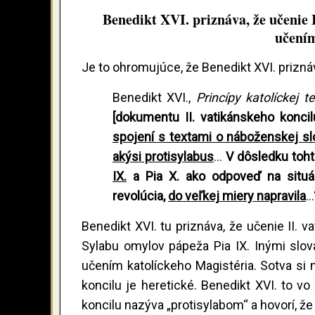
Benedikt XVI. priznáva, že učenie I
učením
Je to ohromujúce, že Benedikt XVI. prizná
Benedikt XVI.,
Princípy katolíckej t
[dokumentu II. vatikánskeho konci
spojení s textami o náboženskej s
akýsi protisylabus
...
V dôsledku toh
IX.
a Pia X. ako odpoveď na situác
revolúcia,
do veľkej miery napravila
..
Benedikt XVI. tu priznáva, že učenie II. 
Sylabu omylov pápeža Pia IX. Inými slova
učením katolíckeho Magistéria. Sotva si 
koncilu je heretické. Benedikt XVI. to v
koncilu nazýva „protisylabom“ a hovorí, ž