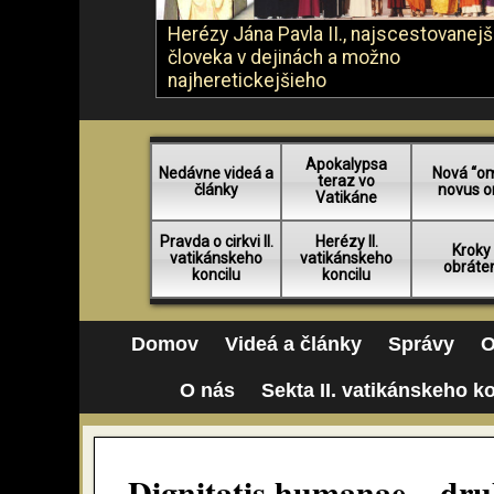
Herézy Jána Pavla II., najscestovanej
človeka v dejinách a možno
najheretickejšieho
Apokalypsa
Nedávne videá a
Nová “o
teraz vo
články
novus o
Vatikáne
Pravda o cirkvi II.
Herézy II.
Kroky
vatikánskeho
vatikánskeho
obráte
koncilu
koncilu
Domov
Videá a články
Správy
O
O nás
Sekta II. vatikánskeho k
Dignitatis humanae – dru