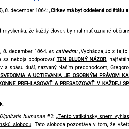
5), 8. december 1864: „
Cirkev má byť oddelená od štátu a 
il myšlienku, že každý človek by mal mať uznané občian
), 8. december 1864,
ex cathedra:
„Vychádzajúc z tejto 
de sa neboja podporovať
TEN BLUDNÝ NÁZOR
, najfatál
kev a spásu duší, nazvaný Naším predchodcom, Gregoro
 SVEDOMIA A UCTIEVANIA JE OSOBNÝM PRÁVOM K
ÁKONNE PREHLASO
VAŤ A PRESADZOVAŤ V KAŽDEJ S
k:
Dignitatis humanae
#2: „
Tento vatikánsky snem vyhlas
nskú slobodu
. Táto sloboda pozostáva v tom, že všetc