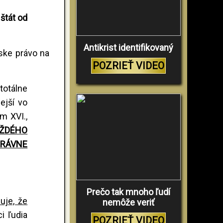
štát od
Antikrist identifikovaný
ske právo na
POZRIEŤ VIDEO
totálne
nejší vo
m XVI.,
AŽDÉHO
PRÁVNE
Prečo tak mnoho ľudí
uje, že
nemôže veriť
i ľudia
POZRIEŤ VIDEO