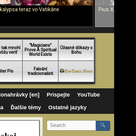
kalypsa teraz vo Vatikáne
Pius X. vs. Ján 
“Magicians”
 tak mnohí
Úžasné dôkazy o
Prove A Spiritual
ôžu veriť
Bohu
World Exists
Falošní
ter Pio
tradicionalisti
onahrávky [en]
Prispejte
YouTube
ta
Ďalšie témy
Ostatné jazyky
🔍
skej