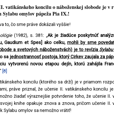
I. vatikánskeho koncilu o náboženskej slobode je v 
 Sylabu omylov pápeža Pia IX.!
va to, čo sme práve dokázali vyššie!
eológie
(1982), s. 381: „
Ak je žiadúce poskytnúť analýz
lu, Gaudium et Spes] ako celku,
mohli by sme povedať
lobode a svetových náboženstvách) je to revízia
Sylabu
to sa
jednostrannosť postoja, ktorý Cirkev zaujala za páp
iu vytvorenú novou etapou dejín, ktorú zahájila Fra
.“
[8]
vatikánskeho koncilu (ktorého sa drží) je v priamom roz
mi, práve priznal, že učenie II. vatikánskeho koncilu j
možno žiadať výraznejšie potvrdenie toho, že učenie II.
o svojej knihe opakuje znova a znova, pričom učenie II.
e k Sylabu omylov sa nemožno vrátiť!