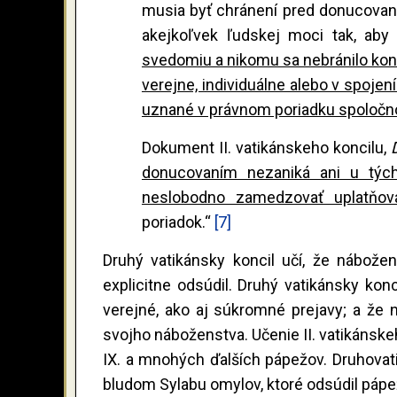
musia byť chránení pred donucovan
akejkoľvek ľudskej moci tak, ab
svedomiu a nikomu sa nebránilo kon
verejne, individuálne alebo v spojení
uznané v právnom poriadku spoločno
Dokument II. vatikánskeho koncilu,
donucovaním nezaniká ani u tých,
neslobodno zamedzovať uplatňova
poriadok.“
[7]
Druhý vatikánsky koncil učí, že nábož
explicitne odsúdil. Druhý vatikánsky kon
verejné, ako aj súkromné prejavy; a že 
svojho náboženstva. Učenie II. vatikánske
IX. a mnohých ďalších pápežov. Druhovat
bludom Sylabu omylov, ktoré odsúdil pápež