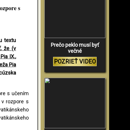
rozpore s
u textu
Prečo peklo musí byť
, že (v
večné
Pia IX.,
POZRIEŤ VIDEO
eža Pia
ncúzska
pore s učením
e v rozpore s
 vatikánskeho
 vatikánskeho