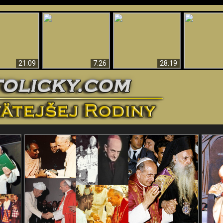
Úžasné dôkazy o
Bohu – vedecké
tikrist
Prečo tak mnoho ľudí
Prečo peklo
dôkazy o Bohu, ktoré
ifikovaný
nemôže veriť
več
vyvracajú teóriu
evolúcie
21:09
7:26
28:19