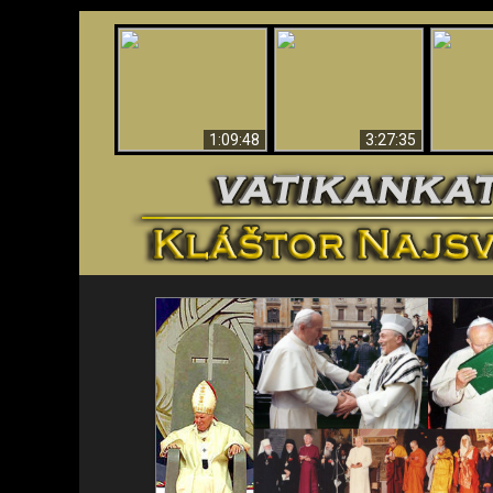
“Magicians” Prove A
Apokalypsa teraz vo
Spiritual World Exists
An
Vatikáne
- Demonic Activity
ident
Caught On Video
1:09:48
3:27:35
<