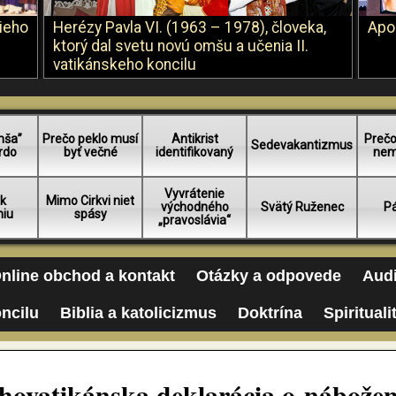
šieho
Herézy Pavla VI. (1963 – 1978), človeka,
Apo
ktorý dal svetu novú omšu a učenia II.
vatikánskeho koncilu
mša”
Prečo peklo musí
Antikrist
Prečo
Sedevakantizmus
rdo
byť večné
identifikovaný
nem
Vyvrátenie
 k
Mimo Cirkvi niet
východného
Svätý Ruženec
Pá
niu
spásy
„pravoslávia“
nline obchod a kontakt
Otázky a odpovede
Audi
oncilu
Biblia a katolicizmus
Doktrína
Spirituali
hovatikánska deklarácia o nábožen