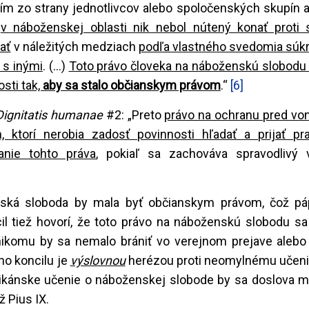
ím zo strany jednotlivcov alebo spoločenských skupín 
y
v náboženskej oblasti nik nebol nútený konať proti
ať
v náležitých medziach
podľa vlastného svedomia súk
 s inými
. (...)
Toto právo človeka na náboženskú slobodu
sti tak,
aby sa stalo občianskym právom
.“
[6]
Dignitatis humanae
#2: „Preto
právo na ochranu pred vo
 ktorí nerobia zadosť povinnosti hľadať a prijať pr
nie tohto práva
, pokiaľ sa zachováva spravodlivý 
enská sloboda by mala byť občianskym právom, čož pá
cil tiež hovorí, že toto právo na náboženskú slobodu s
nikomu by sa nemalo brániť vo verejnom prejave alebo 
ho koncilu je
výslovnou
herézou proti neomylnému učeni
ikánske učenie o náboženskej slobode by sa doslova mo
 Pius IX.