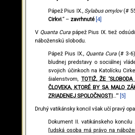
Pápež Pius IX.,
Sylabus omylov
(# 5
Cirkvi
.“ –
zavrhnuté
[4]
V
Quanta Cura
pápež Pius IX. tiež odsúd
náboženskú slobodu.
Pápež Pius IX.,
Quanta Cura
(# 3-6
bludnej predstavy o sociálnej vlá
svojich účinkoch na Katolícku Cir
šialenstvom,
TOTIŽ, ŽE ‘
SLOBODA
ČLOVEKA, KTORÉ BY SA MALO Z
ZRIADENEJ SPOLOČNOSTI
...’“
[5]
Druhý vatikánsky koncil však učí pravý opa
Dokument II. vatikánskeho koncilu
ľudská osoba má právo na nábože