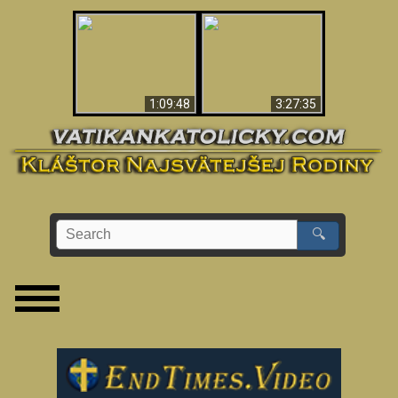
“Magicians” Prove A
Apokalypsa teraz vo
Spiritual World Exists
Vatikáne
- Demonic Activity
Caught On Video
1:09:48
3:27:35
🔍