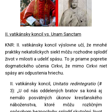
II. vatikánsky koncil vs. Unam Sanctam
KNR: II. vatikánsky koncil výslovne učí, že mnohé
praktiky nekatolíckych siekt môžu rozhodne splodiť
život v milosti a udeliť spásu. To je priame popretie
dogmatického učenia Cirkvi, že mimo Cirkvi niet
spásy ani odpustenia hriechu.
II. vatikánsky koncil,
Unitatis redintegratio
(#
3): „U od nás oddelených bratov sa koná aj
nemálo posvätných úkonov kresťanského
náboženstva, ktoré môžu rozličným
spôsobom bezpochyby splodiť skutočný život