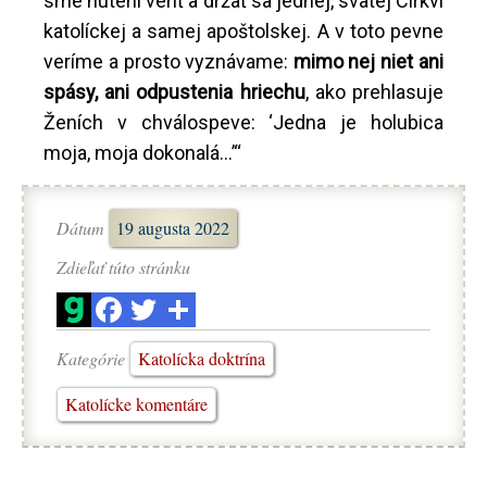
sme nútení veriť a držať sa jednej, svätej Cirkvi
katolíckej a samej apoštolskej. A v toto pevne
veríme a prosto vyznávame:
mimo nej niet ani
spásy, ani odpustenia hriechu
, ako prehlasuje
Ženích v chválospeve: ‘Jedna je holubica
moja, moja dokonalá...’“
Dátum
19 augusta 2022
Zdieľať túto stránku
Kategórie
Katolícka doktrína
Katolícke komentáre