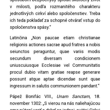
v milosti, podľa rozmanitého charakteru
jednotlivých cirkví alebo spoločenstiev. Treba
ich teda pokladať za schopné otvárať vstup do
spoločenstva spásy.“
Latinčina „Non paucae etiam christianae
religionis actiones sacrae apud fratres a nobis
seiunctos peraguntur, quae variis modis
secundum diversam condicionem
uniuscuiusque Ecclesiae vel Communitatis
procul dubio vitam gratiae reapse generare
possunt atque aptae dicendae sunt quae
ingressum in salutis communionem pandant.“
Pápež Bonifác VIII.,
Unam Sanctam
, 18.
november 1302: „S vierou na nás naliehajúcou