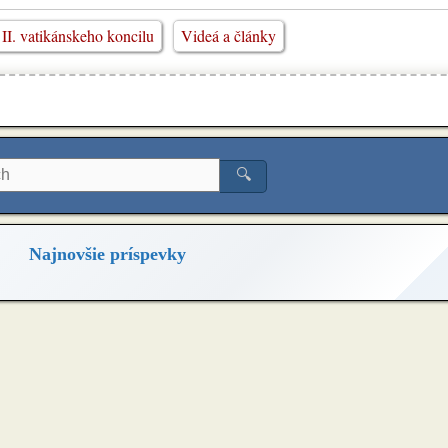
II. vatikánskeho koncilu
Videá a články
🔍
Najnovšie príspevky