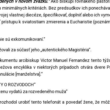
edených v novom zväzku.“
Ako biskupi rovnakého pasto
h minimálnych kritériách. Bez predsudkov ich ponecháv
ojej vlastnej diecéze, špecifikovať, doplniť alebo ich vym
prístupu k sviatostiam zmierenia a Eucharistie (pozná
a nie sú exkomunikovaní.“
žovali za súčasť jeho „autentického Magistéria“.
dokumentu arcibiskup Victor Manuel Fernandez tento tý
ežova encyklika v niektorých prípadoch otvára dvere Pr
ulácie [manželstva].“
ATY O ROZVODOCH“
e ženu vydatú za rozvedeného muža“
rozhodol urobiť tento telefonát a povedať žene, že môže