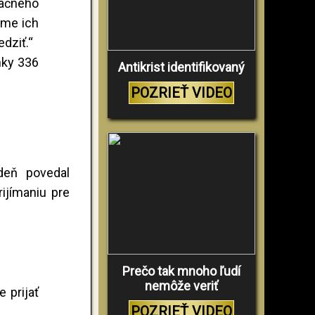
račného
ame ich
edziť.“
mky 336
Antikrist identifikovaný
POZRIEŤ VIDEO
ždeň povedal
ijímaniu pre
Prečo tak mnoho ľudí
nemôže veriť
 prijať
POZRIEŤ VIDEO