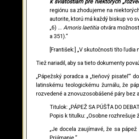
k sviatostiam pre niektorých „rozv
regiónu sa zhodujeme na niektorýc
autorite, ktorú má každý biskup vo sv
„6) ...
Amoris laetitia
otvára možnosť 
a 351).“
[František:] „V skutočnosti títo ľudi
Tiež nariadil, aby sa tieto dokumenty pova
„Pápežský poradca a „tieňový pisateľ“ 
latinskému teologickému žurnálu, že páp
rozvedené a znovuzosobášené páry bez an
Titulok: „PÁPEŽ SA PÚŠŤA DO DEB
Popis k titulku: „Osobne rozhrešuj
„Je docela zaujímavé, že sa pápež 
Prijímanie.“