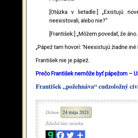
[Otázka v lietadle:] „Existujú n
neexistovali, alebo nie?“
[František:] „Môžem povedať, že áno.
„Pápež tam hovorí: ‘Neexistujú žiadne iné 
František nie je pápež.
Prečo František nemôže byť pápežom – Uz
František „požehnáva“ cudzoložný civ
Dátum
24 mája 2021
Zdieľať túto stránku