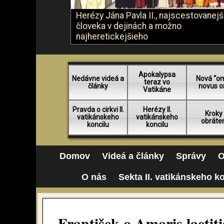
Herézy Jána Pavla II., najscestovanej
človeka v dejinách a možno
najheretickejšieho
Apokalypsa
Nedávne videá a
Nová “o
teraz vo
články
novus o
Vatikáne
Pravda o cirkvi II.
Herézy II.
Kroky
vatikánskeho
vatikánskeho
obráte
koncilu
koncilu
Domov
Videá a články
Správy
O
O nás
Sekta II. vatikánskeho k
František o Amoris laetiti