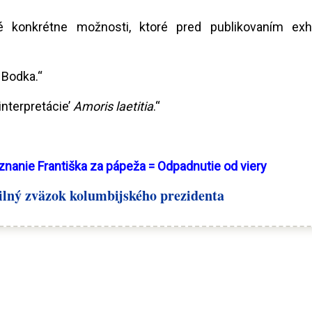
ové konkrétne možnosti, ktoré pred publikovaním exh
 Bodka.“
interpretácie’
Amoris laetitia
.“
nanie Františka za pápeža = Odpadnutie od viery
ilný zväzok kolumbijského prezidenta