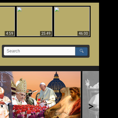
Uznanie Františka za
 musí byť
Babylon padol, padol!!
pápeža = Odpadnutie
né
od viery
4:59
25:49
46:00
🔍
>