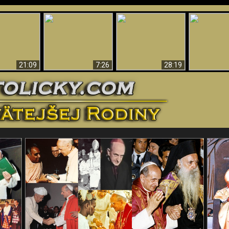
Úžasné dôkazy o
Bohu – vedecké
tikrist
Prečo tak mnoho ľudí
Prečo peklo
dôkazy o Bohu, ktoré
ifikovaný
nemôže veriť
več
vyvracajú teóriu
evolúcie
21:09
7:26
28:19