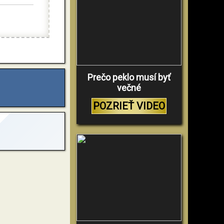
Prečo peklo musí byť
večné
POZRIEŤ VIDEO