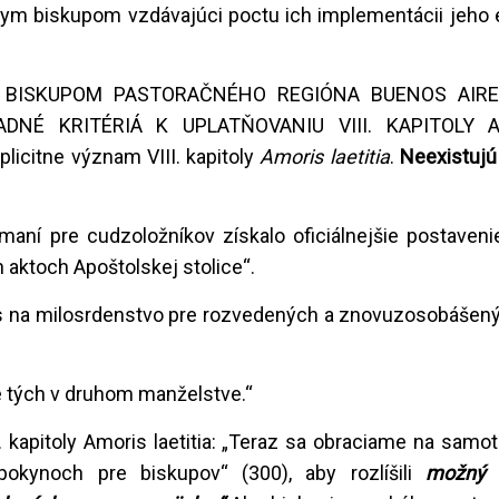
skym biskupom vzdávajúci poctu ich implementácii jeho 
A BISKUPOM PASTORAČNÉHO REGIÓNA BUENOS AIR
NÉ KRITÉRIÁ K UPLATŇOVANIU VIII. KAPITOLY 
plicitne význam VIII. kapitoly
Amoris laetitia
.
Neexistujú
jímaní pre cudzoložníkov získalo oficiálnejšie postaven
ch aktoch Apoštolskej stolice“.
as na milosrdenstvo pre rozvedených a znovuzosobášenýc
re tých v druhom manželstve.“
I. kapitoly Amoris laetitia: „Teraz sa obraciame na samot
pokynoch pre biskupov“ (300), aby rozlíšili
možný p