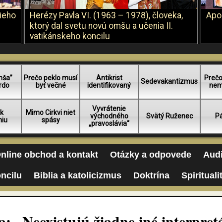
šieho
Herézy Pavla VI. (1963 – 1978), človeka,
Apo
ktorý dal svetu novú omšu a učenia II.
vatikánskeho koncilu
mša”
Prečo peklo musí
Antikrist
Prečo
Sedevakantizmus
rdo
byť večné
identifikovaný
nem
Vyvrátenie
 k
Mimo Cirkvi niet
východného
Svätý Ruženec
Pá
niu
spásy
„pravoslávia“
nline obchod a kontakt
Otázky a odpovede
Audi
oncilu
Biblia a katolicizmus
Doktrína
Spirituali
a: „Neexistujú žiadne iné interpret