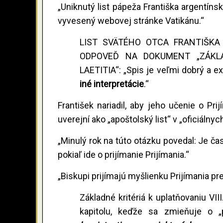
„Uniknutý list pápeža Františka argentín
vyvesený webovej stránke Vatikánu.“
LIST SVÄTÉHO OTCA FRANTIŠK
ODPOVEĎ NA DOKUMENT „ZÁKLAD
LAETITIA“: „Spis je veľmi dobrý a ex
iné interpretácie
.“
František nariadil, aby jeho učenie o Pri
uverejní ako „apoštolský list“ v „oficiálny
„Minulý rok na túto otázku povedal: Je č
pokiaľ ide o prijímanie Prijímania.“
„Biskupi prijímajú myšlienku Prijímania p
Základné kritériá k uplatňovaniu VII
kapitolu, keďže sa zmieňuje o „