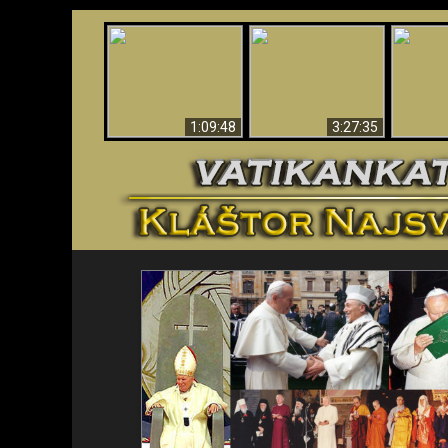
“Magicians” Prove A
Apokalypsa teraz vo
Spiritual World Exists
An
Vatikáne
- Demonic Activity
ident
Caught On Video
1:09:48
3:27:35
<