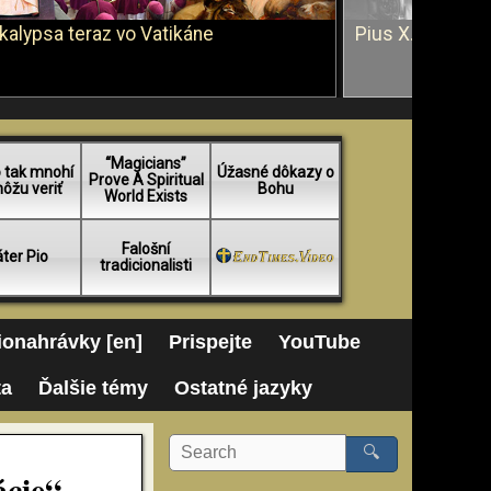
kalypsa teraz vo Vatikáne
Pius X. vs. Ján 
“Magicians”
 tak mnohí
Úžasné dôkazy o
Prove A Spiritual
ôžu veriť
Bohu
World Exists
Falošní
ter Pio
tradicionalisti
onahrávky [en]
Prispejte
YouTube
ta
Ďalšie témy
Ostatné jazyky
🔍
ácie“