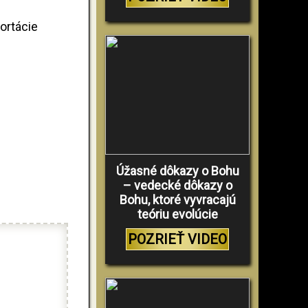
ortácie
Úžasné dôkazy o Bohu
– vedecké dôkazy o
Bohu, ktoré vyvracajú
teóriu evolúcie
POZRIEŤ VIDEO