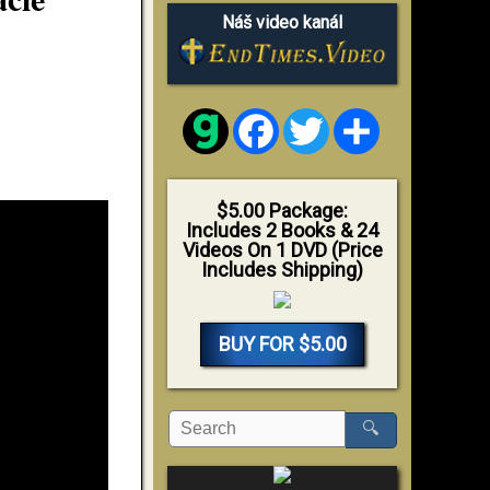
Náš video kanál
Facebook
Twitter
Share
$5.00 Package:
Includes 2 Books & 24
Videos On 1 DVD (Price
Includes Shipping)
BUY FOR $5.00
🔍