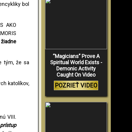
encykliky bol
ES AKO
AMORIS
 žiadne
“Magicians” Prove A
ie tým, že sa
Spiritual World Exists -
Demonic Activity
Caught On Video
h katolíkov,
POZRIEŤ VIDEO
nú VIII.
rístup