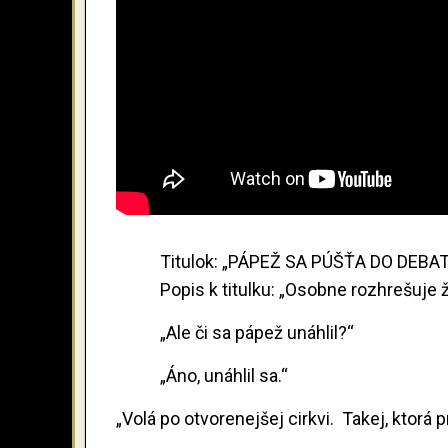
Titulok: „PÁPEŽ SA PÚŠŤA DO DEB
Popis k titulku: „Osobne rozhrešuj
„Ale či sa pápež unáhlil?“
„Áno, unáhlil sa.“
„Volá po otvorenejšej cirkvi. Takej, ktorá 