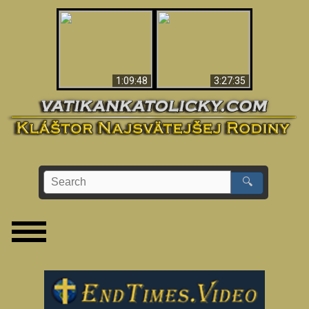
“Magicians” Prove A
Apokalypsa teraz vo
Spiritual World Exists
Vatikáne
- Demonic Activity
Caught On Video
1:09:48
3:27:35
🔍