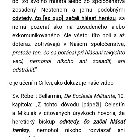
bol zo svojho miesta alebo zo spoločenstva
zosadený Nestoriom a jemu podobnými
odvtedy, čo [ex quo] začali hlásať herézu
, sa
nemá pozerať ako na zosadeného alebo
exkomunikovaného. Ale všetci títo boli a až
doteraz zotrvávajú v Našom spoločenstve,
pretože ten, čo sa potácal pri hlásaní takýchto
vecí, nemohol nikoho ani zosadiť, ani
odstrániť
.“
To je učením Cirkvi, ako dokazuje naše video.
Sv. Róbert Bellarmín,
De Ecclesia Militante
, 10.
kapitola: „Z tohto dôvodu [pápeži] Celestín
a Mikuláš v citovaných úryvkoch hovoria, že
heretický biskup
odvtedy, čo začal hlásať
herézy
, nemohol nikoho rozviazať ani