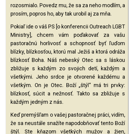
rozosmialo. Povedz mu, že sa za neho modlím, a
prosím, popros ho, aby tak urobil aj za mňa.
Pokiaľ ide o váš PS [o konferencii Outreach LGBT
Ministry], chcem vám poďakovať za vašu
pastoračnú horlivosť a schopnosť byť ľuďom
blízky, blízkosťou, ktorú mal Ježiš a ktorá odráža
blízkosť Boha. Náš nebeský Otec sa s láskou
zbližuje s každým zo svojich detí, každým a
všetkými. Jeho srdce je otvorené každému a
všetkým. On je Otec. Boží „štýl“ má tri prvky:
blízkosť, súcit a nežnosť. Takto sa zbližuje s
každým jedným z nás.
Keď premýšľam o vašej pastoračnej práci, vidím,
že sa neustále snažíte napodobňovať tento Boží
štýl. Ste kňazom všetkých mužov a žien,