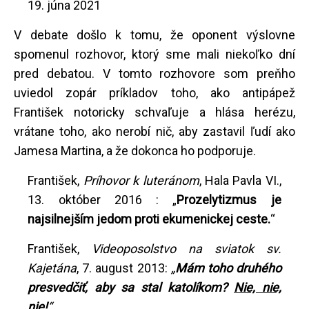
19. júna 2021
V debate došlo k tomu, že oponent výslovne
spomenul rozhovor, ktorý sme mali niekoľko dní
pred debatou. V tomto rozhovore som preňho
uviedol zopár príkladov toho, ako antipápež
František notoricky schvaľuje a hlása herézu,
vrátane toho, ako nerobí nič, aby zastavil ľudí ako
Jamesa Martina, a že dokonca ho podporuje.
František,
Príhovor k luteránom
, Hala Pavla VI.,
13. október 2016 : „
Prozelytizmus je
najsilnejším jedom proti ekumenickej ceste.
“
František,
Videoposolstvo na sviatok sv.
Kajetána
, 7. august 2013:
„
Mám toho druhého
presvedčiť, aby sa stal katolíkom?
Nie, nie,
nie
!
“