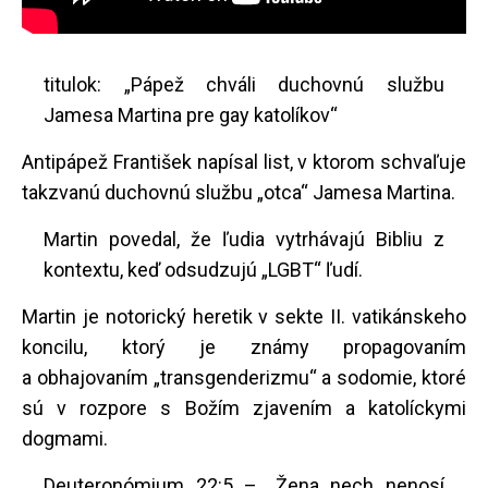
titulok: „Pápež chváli duchovnú službu
Jamesa Martina pre gay katolíkov“
Antipápež František napísal list, v ktorom schvaľuje
takzvanú duchovnú službu „otca“ Jamesa Martina.
Martin povedal, že ľudia vytrhávajú Bibliu z
kontextu, keď odsudzujú „LGBT“ ľudí.
Martin je notorický heretik v sekte II. vatikánskeho
koncilu, ktorý je známy propagovaním
a obhajovaním „transgenderizmu“ a sodomie, ktoré
sú v rozpore s Božím zjavením a katolíckymi
dogmami.
Deuteronómium 22:5 – „Žena nech nenosí