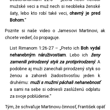
mužské veci a muž nech si neoblieka ženské
šaty, lebo kto robí také veci,
ohavný je pred
Bohom
.“
Pozrite si naše video o Jamesovi Martinovi, ak
chcete vedieť, čo propaguje.
List Rimanom 1:26-27 – „Preto ich
Boh vydal
nehanebným náruživostiam
. Lebo ich
ženy
zamenili prirodzený styk za protiprirodzený
. A
podobne aj muži zanechali prirodzený styk so
ženou a zahoreli žiadostivosťou jeden k
druhému:
muži s mužmi páchali nehanebnosť
a sami na sebe si odniesli zaslúženú odplatu
za svoje poblúdenie.“
Tým, že schvaľuje Martinovu činnosť, František opäť