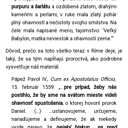
purpuru a šarlátu
a ozdobená zlatom, drahými
kameňmi a perlami, v ruke mala zlatý pohár
plný ohavností a nečistoty svojho smilstva. Na
čele mala napísané meno, tajomstvo: ‘Veľký
Babylon, matka neviestok a ohavností zeme.’“
Dôvod, prečo sa toto všetko teraz v Ríme deje, je
taký, že sa tým napĺňajú proroctvá, ako podrobne
vysvetľuje náš materiál.
Pápež Pavol IV.,
Cum ex Apostolatus Officio
,
15. február 1559: „...
pre
prípad, žeby nás
postihlo,
že by sme na svätom mieste videli
ohavnosť spustošenia
, o ktorej hovoril prorok
Daniel. (…) ...ustanovujeme, určujeme,
nariaďujeme a definujeme, že ak niekedy
vyjde najavo, že
nejaký biskup... sa pred