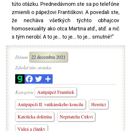
túto otázku. Prednedávnom ste sa po telefóne
zmienili o pápežovi Františkovi. A povedali ste,
že necháva všetkých týchto obhajcov
homosexuality ako otca Martina atď., atď. a nič
s tým nerobí. A to je... to je... to je... smutné!“
Dátum
22 decembra 2021
Zdieľať túto stránku
Kategórie
Antipápež František
Antipápeži II. vatikánskeho koncilu
Heretici
Katolícka doktrína
Nepriatelia Cirkvi
Videá a články