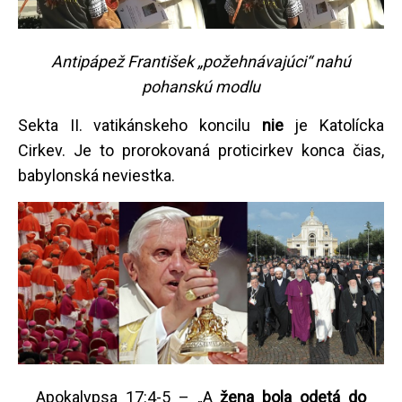
Antipápež František „požehnávajúci“ nahú
pohanskú modlu
Sekta II. vatikánskeho koncilu
nie
je Katolícka
Cirkev. Je to prorokovaná proticirkev konca čias,
babylonská neviestka.
Apokalypsa 17:4-5 – „A
žena bola odetá do