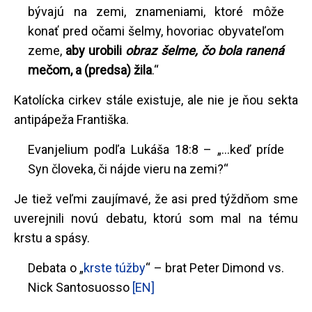
bývajú na zemi, znameniami, ktoré môže
konať pred očami šelmy, hovoriac obyvateľom
zeme,
aby urobili
obraz šelme, čo bola ranená
mečom, a (predsa) žila
.“
Katolícka cirkev stále existuje, ale nie je ňou sekta
antipápeža Františka.
Evanjelium podľa Lukáša 18:8 – „…keď príde
Syn človeka, či nájde vieru na zemi?“
Je tiež veľmi zaujímavé, že asi pred týždňom sme
uverejnili novú debatu, ktorú som mal na tému
krstu a spásy.
Debata o „
krste túžby
“ – brat Peter Dimond vs.
Nick Santosuosso
[EN]