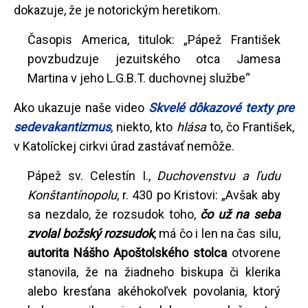
dokazuje, že je notorickým heretikom.
Časopis America, titulok: „Pápež František
povzbudzuje jezuitského otca Jamesa
Martina v jeho L.G.B.T. duchovnej službe“
Ako ukazuje naše video
Skvelé dôkazové texty pre
sedevakantizmus
, niekto, kto
hlása
to, čo František,
v Katolíckej cirkvi úrad zastávať nemôže.
Pápež sv. Celestín I.,
Duchovenstvu a ľudu
Konštantínopolu
, r. 430 po Kristovi: „Avšak aby
sa nezdalo, že rozsudok toho,
čo už na seba
zvolal božský rozsudok
, má čo i len na čas silu,
autorita Nášho Apoštolského stolca
otvorene
stanovila, že na žiadneho biskupa či klerika
alebo kresťana akéhokoľvek povolania, ktorý