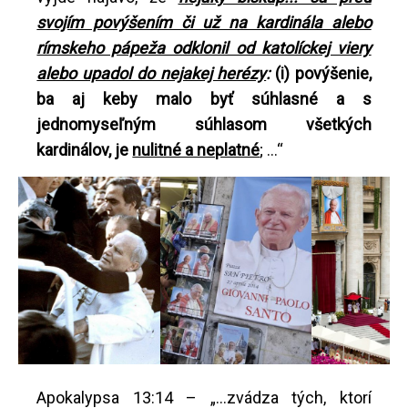
svojím povýšením či už na kardinála alebo
rímskeho pápeža odklonil od katolíckej viery
alebo upadol do nejakej herézy
:
(i) povýšenie,
ba aj keby malo byť súhlasné a s
jednomyseľným súhlasom všetkých
kardinálov, je
nulitné a neplatné
; ...“
Apokalypsa 13:14 – „...zvádza tých, ktorí