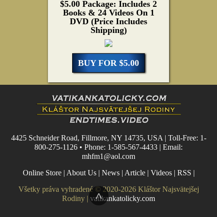
$5.00 Package: Includes 2
Books & 24 Videos On 1
DVD (Price Includes
Shipping)
BUY FOR $5.00
4425 Schneider Road, Fillmore, NY 14735, USA | Toll-Free: 1-
800-275-1126 • Phone: 1-585-567-4433 | Email:
mhfm1@aol.com
Online Store
|
About Us
|
News
|
Article
|
Videos
|
RSS
|
Všetky práva vyhradené © 2020-2026 Kláštor Najsvätejšej
^
Rodiny |
vatikankatolicky.com