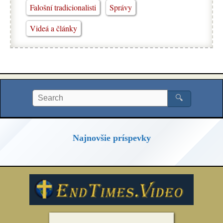
Falošní tradicionalisti
Správy
Videá a články
🔍
Najnovšie príspevky