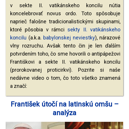
v sekte II. vatikánskeho koncilu nútia
koncelebrovať novus ordo. Toto spôsobuje
naprieč falošne tradicionalistickými skupinami,
ktoré pôsobia v rámci
sekty II. vatikánskeho
koncilu
(a.k.a.
babylonskej neviestky
), nárazové
vlny rozruchu. Avšak tento čin je len ďalším
potvrdením toho, čo sme hovorili o antipápežovi
Františkovi a sekte II. vatikánskeho koncilu
(prorokovanej proticirkvi). Pozrite si naše
nedávne video o tom, čo toto všetko znamená
a značí:
František útočí na latinskú omšu –
analýza