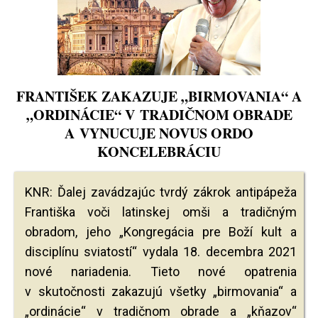
FRANTIŠEK ZAKAZUJE „BIRMOVANIA“ A
„ORDINÁCIE“ V TRADIČNOM OBRADE
A VYNUCUJE NOVUS ORDO
KONCELEBRÁCIU
KNR: Ďalej zavádzajúc tvrdý zákrok antipápeža
Františka voči latinskej omši a tradičným
obradom, jeho „Kongregácia pre Boží kult a
disciplínu sviatostí“ vydala 18. decembra 2021
nové nariadenia. Tieto nové opatrenia
v skutočnosti zakazujú všetky „birmovania“ a
„ordinácie“ v tradičnom obrade a „kňazov“