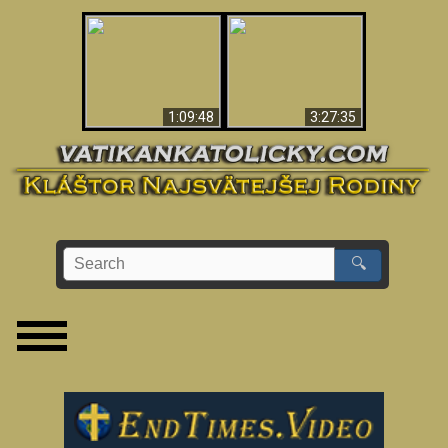
“Magicians” Prove A
Apokalypsa teraz vo
Spiritual World Exists
Vatikáne
- Demonic Activity
Caught On Video
1:09:48
3:27:35
🔍