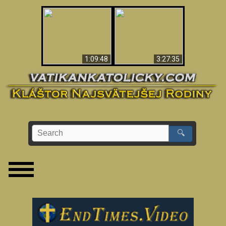
“Magicians” Prove A
Apokalypsa teraz vo
Spiritual World Exists
Vatikáne
- Demonic Activity
Caught On Video
1:09:48
3:27:35
🔍