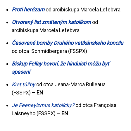
Proti herézam
od arcibiskupa Marcela Lefebvra
Otvorený list zmäteným katolíkom
od
arcibiskupa Marcela Lefebvra
Časované bomby Druhého vatikánskeho koncilu
od otca Schmidbergera (FSSPX)
Biskup Fellay hovorí, že hinduisti môžu byť
spasení
Krst túžby
od otca Jeana-Marca Rulleaua
(FSSPX)
– EN
Je Feeneyizmus katolícky?
od otca Françoisa
Laisneyho (FSSPX)
– EN