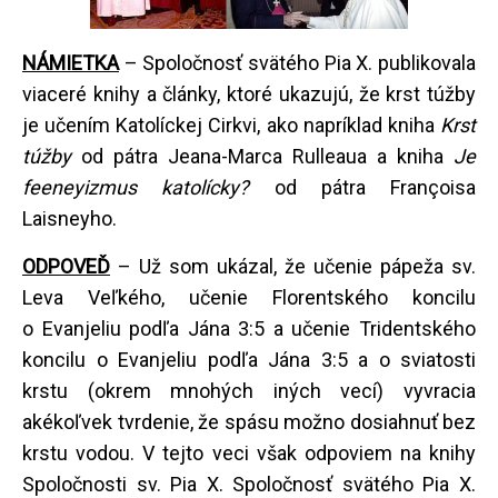
NÁMIETKA
– Spoločnosť svätého Pia X. publikovala
viaceré knihy a články, ktoré ukazujú, že krst túžby
je učením Katolíckej Cirkvi, ako napríklad kniha
Krst
túžby
od pátra Jeana-Marca Rulleaua a kniha
Je
feeneyizmus katolícky?
od pátra Françoisa
Laisneyho.
ODPOVEĎ
– Už som ukázal, že učenie pápeža sv.
Leva Veľkého, učenie Florentského koncilu
o Evanjeliu podľa Jána 3:5 a učenie Tridentského
koncilu o Evanjeliu podľa Jána 3:5 a o sviatosti
krstu (okrem mnohých iných vecí) vyvracia
akékoľvek tvrdenie, že spásu možno dosiahnuť bez
krstu vodou. V tejto veci však odpoviem na knihy
Spoločnosti sv. Pia X. Spoločnosť svätého Pia X.