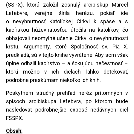
(SSPX), ktorú založil zosnulý arcibiskup Marcel
Lefebvre, verejne šírila herézu, pokiaľ ide
o nevyhnutnosť Katolíckej Cirkvi k spáse a s
kacírskou húževnatosťou útočila na katolíkov, čo
obhajovali neomylné učenie Cirkvi o nevyhnutnosti
krstu. Argumenty, ktoré Spoločnosť sv. Pia X.
predkladá, sú v tejto knihe vyvrátené. Aby som však
úplne odhalil kacírstvo – a šokujúcu nečestnosť –
ktorú možno v ich dielach ľahko detekovať,
podrobne preskúmam niekoľko ich kníh.
Poskytnem stručný prehľad heréz prítomných v
spisoch arcibiskupa Lefebvra, po ktorom bude
nasledovať podrobnejšie exposé nedávnych diel
FSSPX.
Obsah: