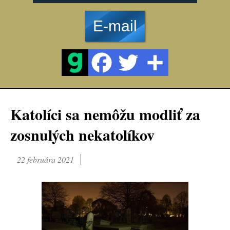
E-mail
Katolíci sa nemôžu modliť za
zosnulých nekatolíkov
22 februára 2021