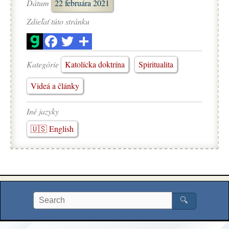
Dátum
22 februára 2021
Zdieľať túto stránku
Kategórie
Katolícka doktrína
Spiritualita
Videá a články
Iné jazyky
🇺🇸 English
🔍