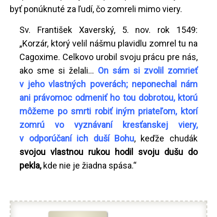
byť ponúknuté za ľudí, čo zomreli mimo viery.
Sv. František Xaverský, 5. nov. rok 1549:
„Korzár, ktorý velil nášmu plavidlu zomrel tu na
Cagoxime. Celkovo urobil svoju prácu pre nás,
ako sme si želali...
On sám si zvolil zomrieť
v jeho vlastných poverách; neponechal nám
ani právomoc odmeniť ho tou dobrotou, ktorú
môžeme po smrti robiť iným priateľom, ktorí
zomrú vo vyznávaní kresťanskej viery,
v odporúčaní ich duší Bohu
, keďže chudák
svojou vlastnou rukou hodil svoju dušu do
pekla,
kde nie je žiadna spása.“