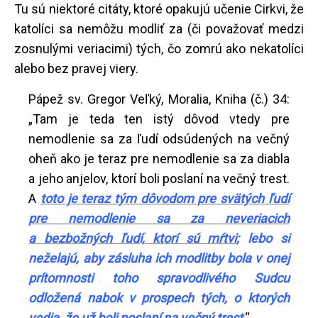
Tu sú niektoré citáty, ktoré opakujú učenie Cirkvi, že
katolíci sa nemôžu modliť za (či považovať medzi
zosnulými veriacimi) tých, čo zomrú ako nekatolíci
alebo bez pravej viery.
Pápež sv. Gregor Veľký, Moralia, Kniha (č.) 34:
„Tam je teda ten istý dôvod vtedy pre
nemodlenie sa za ľudí odsúdených na večný
oheň ako je teraz pre nemodlenie sa za diabla
a jeho anjelov, ktorí boli poslaní na večný trest.
A
toto je teraz tým dôvodom pre svätých ľudí
pre nemodlenie sa za neveriacich
a bezbožných ľudí, ktorí sú mŕtvi
; lebo si
neželajú, aby zásluha ich modlitby bola v onej
prítomnosti toho spravodlivého Sudcu
odložená nabok v prospech tých, o ktorých
vedia, že už boli poslaní na večný trest
.“