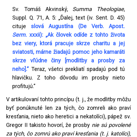
Sv. Tomáš Akvinský,
Summa Theologiae
,
Suppl. Q. 71, A. 5: „Ďalej, text (iv. Sent. D. 45)
cituje
slová Augustína (De Verb. Apost
.
Serm.
xxxii): „Ak človek odíde z tohto života
bez viery, ktorá pracuje skrze charitu a jej
sviatosti, márne žiadajú pomoc jeho kamaráti
skrze vľúdne činy [modlitby a prosby za
neho].”
Teraz, všetci prekliatí spadajú pod tú
hlavičku. Z toho dôvodu im prosby nieto
profitujú.”
V artikulovaní tohto princípu (t. j., že modlitby môžu
byť ponúknuté len za tých, čo zomreli ako praví
kresťania, nieto ako heretici a nekatolíci), pápež sv.
Gregor II takisto hovorí, že prosby
nie sú povolené
za tých, čo zomrú ako praví kresťania (t. j. katolíci),