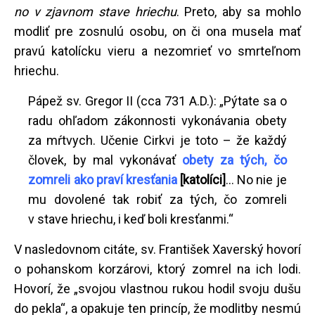
no v zjavnom stave hriechu
. Preto, aby sa mohlo
modliť pre zosnulú osobu, on či ona musela mať
pravú katolícku vieru a nezomrieť vo smrteľnom
hriechu.
Pápež sv. Gregor II (cca 731 A.D.): „Pýtate sa o
radu ohľadom zákonnosti vykonávania obety
za mŕtvych. Učenie Cirkvi je toto – že každý
človek, by mal vykonávať
obety za tých, čo
zomreli ako praví kresťania
[katolíci]
… No nie je
mu dovolené tak robiť za tých, čo zomreli
v stave hriechu, i keď boli kresťanmi.“
V nasledovnom citáte, sv. František Xaverský hovorí
o pohanskom korzárovi, ktorý zomrel na ich lodi.
Hovorí, že „svojou vlastnou rukou hodil svoju dušu
do pekla“, a opakuje ten princíp, že modlitby nesmú