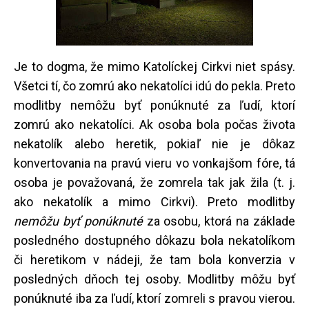
Je to dogma, že mimo Katolíckej Cirkvi niet spásy.
Všetci tí, čo zomrú ako nekatolíci idú do pekla. Preto
modlitby nemôžu byť ponúknuté za ľudí, ktorí
zomrú ako nekatolíci. Ak osoba bola počas života
nekatolík alebo heretik, pokiaľ nie je dôkaz
konvertovania na pravú vieru vo vonkajšom fóre, tá
osoba je považovaná, že zomrela tak jak žila (t. j.
ako nekatolík a mimo Cirkvi). Preto modlitby
nemôžu byť ponúknuté
za osobu, ktorá na základe
posledného dostupného dôkazu bola nekatolíkom
či heretikom v nádeji, že tam bola konverzia v
posledných dňoch tej osoby. Modlitby môžu byť
ponúknuté iba za ľudí, ktorí zomreli s pravou vierou.