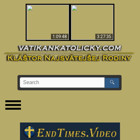
“Magicians” Prove A
Apokalypsa teraz vo
Spiritual World Exists
Vatikáne
- Demonic Activity
Caught On Video
1:09:48
3:27:35
🔍