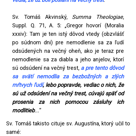
Sv. Tomáš Akvinský,
Summa Theologiae
,
Suppl. Q. 71, A. 5: „Gregor hovorí (Moralia
xxxiv): Tam je ten istý dôvod vtedy (obzvlášť
po súdnom dni) pre nemodlenie sa za ľudí
odsúdených na večný oheň, ako je teraz pre
nemodlenie sa za diabla a jeho anjelov, ktorí
sú odsúdení na večný trest,
a pre tento dôvod
sa svätí nemodlia za bezbožných a zlých
mŕtvych ľudí
,
lebo popravde, vediac o nich, že
sú už odsúdení na večný trest, cúvajú späť od
prosenia za nich pomocou zásluhy ich
modlitieb
...
“
Sv. Tomáš takisto cituje sv. Augustína, ktorý učil to
samé: