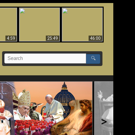
Uznanie Františka za
 musí byť
Babylon padol, padol!!
pápeža = Odpadnutie
né
od viery
4:59
25:49
46:00
🔍
>