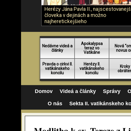
Herézy Jána Pavla II., najscestovanej
človeka v dejinách a možno
najheretickejšieho
Apokalypsa
Nedávne videá a
Nová “o
teraz vo
články
novus o
Vatikáne
Pravda o cirkvi II.
Herézy II.
Kroky
vatikánskeho
vatikánskeho
obráte
koncilu
koncilu
Domov
Videá a články
Správy
O
O nás
Sekta II. vatikánskeho k
Modlitba k sv. Tereze z L