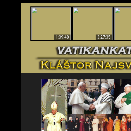
“Magicians” Prove A
Apokalypsa teraz vo
Spiritual World Exists
An
Vatikáne
- Demonic Activity
ident
Caught On Video
1:09:48
3:27:35
<