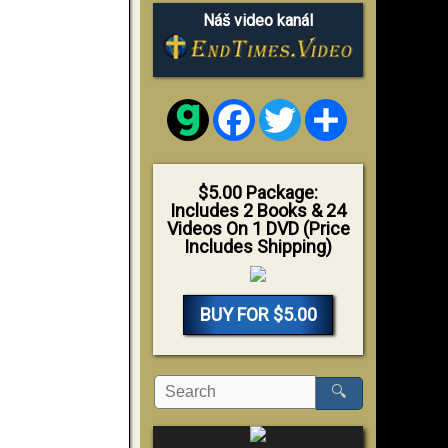
Náš video kanál
Facebook
Twitter
Share
$5.00 Package:
Includes 2 Books & 24
Videos On 1 DVD (Price
Includes Shipping)
BUY FOR $5.00
🔍