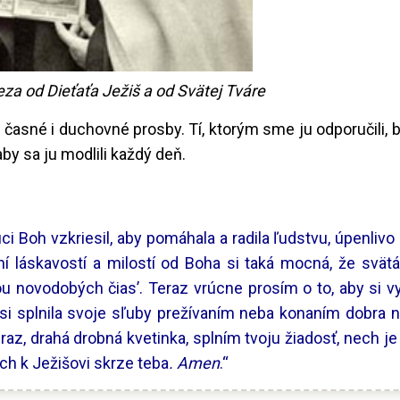
za od Dieťaťa Ježiš a od Svätej Tváre
o časné i duchovné prosby. Tí, ktorým sme ju odporučili, 
by sa ju modlili každý deň.
ci Boh vzkriesil, aby pomáhala a radila ľudstvu, úpenlivo
aní láskavostí a milostí od Boha si taká mocná, že svät
ou novodobých čias’. Teraz vrúcne prosím o to, aby si v
 si splnila svoje sľuby prežívaním neba konaním dobra 
raz, drahá drobná kvetinka, splním tvoju žiadosť, nech j
ch k Ježišovi skrze teba
. Amen
.“