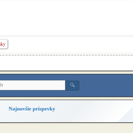
nky
🔍
Najnovšie príspevky