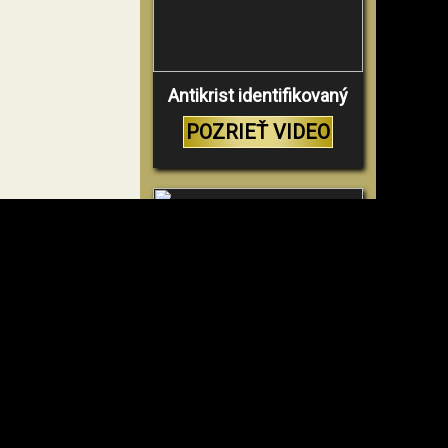
Antikrist identifikovaný
POZRIEŤ VIDEO
Prečo tak mnoho ľudí
nemôže veriť
POZRIEŤ VIDEO