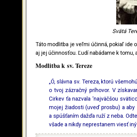
Svätá Tere
Táto modlitba je veľmi účinná, pokiaľ ide 
aj jej účinnosťou. Ľudí nabádame k tomu, a
Modlitba k sv. Tereze
„Ó, slávna sv. Tereza, ktorú všemohú
o tvoj zázračný príhovor. V získav
Cirkev ťa nazvala ‘najväčšou svätic
mojej žiadosti (uveď prosbu) a aby
a spúšťaním dažďa ruží z neba. Odte
všade a nikdy neprestanem viesť iný