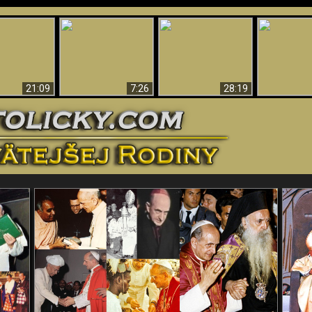
Úžasné dôkazy o
Bohu – vedecké
tikrist
Prečo tak mnoho ľudí
Prečo peklo
dôkazy o Bohu, ktoré
ifikovaný
nemôže veriť
več
vyvracajú teóriu
evolúcie
21:09
7:26
28:19