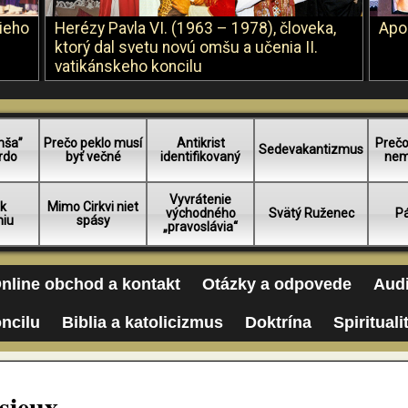
šieho
Herézy Pavla VI. (1963 – 1978), človeka,
Apo
ktorý dal svetu novú omšu a učenia II.
vatikánskeho koncilu
mša”
Prečo peklo musí
Antikrist
Prečo
Sedevakantizmus
rdo
byť večné
identifikovaný
nem
Vyvrátenie
 k
Mimo Cirkvi niet
východného
Svätý Ruženec
Pá
niu
spásy
„pravoslávia“
nline obchod a kontakt
Otázky a odpovede
Audi
oncilu
Biblia a katolicizmus
Doktrína
Spirituali
isieux