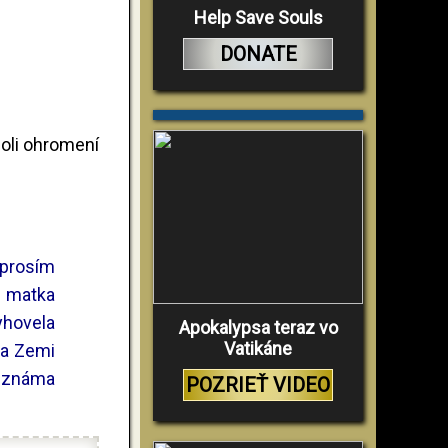
Help Save Souls
DONATE
boli ohromení
 prosím
á matka
yhovela
Apokalypsa teraz vo
Vatikáne
na Zemi
e známa
POZRIEŤ VIDEO