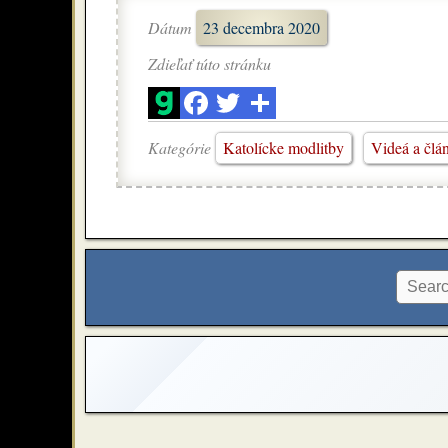
Dátum
23 decembra 2020
Zdieľať túto stránku
Kategórie
Katolícke modlitby
Videá a člá