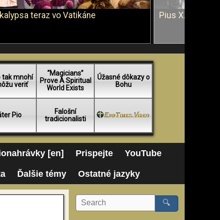
kalypsa teraz vo Vatikáne
Pius X. vs. Ján 
“Magicians”
 tak mnohí
Úžasné dôkazy o
Prove A Spiritual
ôžu veriť
Bohu
World Exists
Falošní
ter Pio
tradicionalisti
onahrávky [en]
Prispejte
YouTube
ta
Ďalšie témy
Ostatné jazyky
🔍