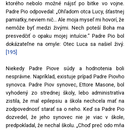
ktorého nebolo možné nájsť po bitke vo vojne.
Padre Pio odpovedal: „Ohľadom otca Lucy, šťastnej
pamiatky, neviem nič... Ale moja myseľ mi hovorí, že
nemôže byť medzi živými. Nech poteší Boha ma
presvedčiť o opaku mojej intuície.“ Padre Pio bol
dokázateľne na omyle: Otec Luca sa našiel živý.
[195]
Niekedy Padre Piove súdy a hodnotenia boli
nesprávne. Napríklad, existuje prípad Padre Piovho
synovca. Padre Piov synovec, Ettore Masone, bol
vyhodený zo strednej školy, lebo administratíva
zistila, že mal epilepsiu a škola nechcela mať na
zodpovednosť starať sa o neho. Keď sa Padre Pio
dozvedel, že jeho synovec nie je viac v škole,
predpokladal, že nechal školu. „Choď preč odo mňa