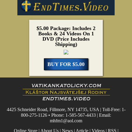
$5.00 Package: Includes 2
Books & 24 Videos On 1
DVD (Price Includes
Shipping)
BUY FOR $5.00
4425 Schneider Road, Fillmore, NY 14735, USA | Toll-Free: 1-
800-275-1126 • Phone: 1-585-567-4433 | Email:
mhfm1@aol.com
Online Store
|
About Us
|
News
|
Article
|
Videos
|
RSS
|