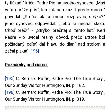
ty flákač!“ kričal Padre Pio na svojho synovca. „Máš
veľa guráže prísť, len tak sa ukázať predo mnou!“
povedal. „Prečo tak so mnou rozprávaš, strýko?“
jeho synovec odpovedal. „Lebo si nechal školu.
Choď preč!“ − „Strýko, prečítaj si tento list.“ Keď
Padre Pio uvidel reálny dôvod, prečo Ettore bol
požiadaný odísť, dal hlavu do dlaní nad stolom a
začal plakať.
[196]
Poznámky pod čiarou:
[195]
C. Bernard Ruffin, Padre Pio: The True Story ,
Our Sunday Visitor, Huntington, IN. p. 182.
[196]
C. Bernard Ruffin, Padre Pio: The True Story ,
Our Sunday Visitor, Huntington, IN. p. 319.