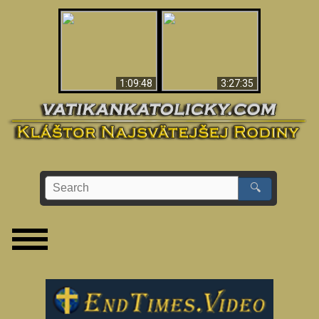
“Magicians” Prove A
Apokalypsa teraz vo
Spiritual World Exists
Vatikáne
- Demonic Activity
Caught On Video
1:09:48
3:27:35
🔍