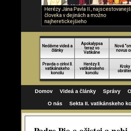
Herézy Jána Pavla II., najscestovanej
človeka v dejinách a možno
najheretickejšieho
Apokalypsa
Nedávne videá a
Nová “o
teraz vo
články
novus o
Vatikáne
Pravda o cirkvi II.
Herézy II.
Kroky
vatikánskeho
vatikánskeho
obráte
koncilu
koncilu
Domov
Videá a články
Správy
O
O nás
Sekta II. vatikánskeho k
Padre Pio o očistci a nebi