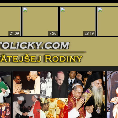
Úžasné dôkazy o
Bohu – vedecké
tikrist
Prečo tak mnoho ľudí
Prečo peklo
dôkazy o Bohu, ktoré
ifikovaný
nemôže veriť
več
vyvracajú teóriu
evolúcie
21:09
7:26
28:19