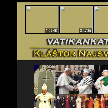
“Magicians” Prove A
Apokalypsa teraz vo
Spiritual World Exists
An
Vatikáne
- Demonic Activity
ident
Caught On Video
1:09:48
3:27:35
<