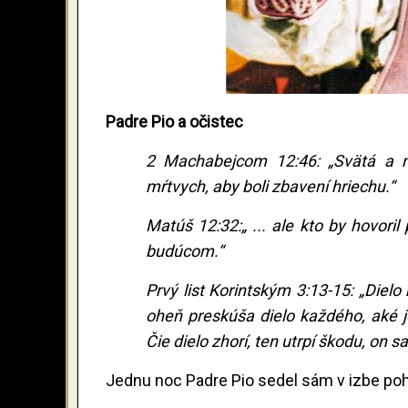
Padre Pio a očistec
2 Machabejcom 12:46: „Svätá a ná
mŕtvych, aby boli zbavení hriechu.“
Matúš 12:32:„ ... ale kto by hovor
budúcom.“
Prvý list Korintským 3:13-15: „Dielo
oheň preskúša dielo každého, aké 
Čie dielo zhorí, ten utrpí škodu, on s
Jednu noc Padre Pio sedel sám v izbe pohr