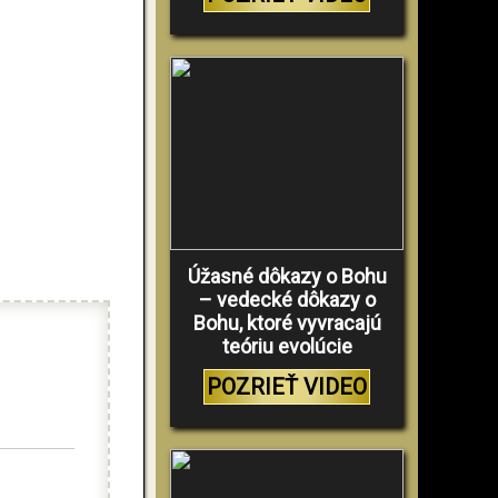
Úžasné dôkazy o Bohu
– vedecké dôkazy o
Bohu, ktoré vyvracajú
teóriu evolúcie
POZRIEŤ VIDEO