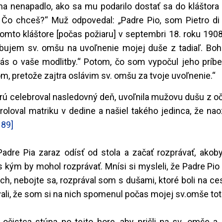
a nenapadlo, ako sa mu podarilo dostať sa do kláštora 
? Čo chceš?“ Muž odpovedal:
„
Padre Pio, som Pietro di
mto kláštore [počas požiaru] v septembri 18. roku 1908
rebujem sv. omšu na uvoľnenie mojej duše z tadiaľ. Boh
vás o vaše modlitby.“ Potom, čo som vypočul jeho príb
, pretože zajtra oslávim sv. omšu za tvoje uvoľnenie.“
orú celebroval nasledovný deň, uvoľnila mužovu dušu z o
roloval matriku v dedine a našiel takého jedinca, že na
189]
adre Pia zaraz odísť od stola a začať rozprávať, akoby
s kým by mohol rozprávať. Mnísi si mysleli, že Padre Pio 
Och, nebojte sa, rozprával som s dušami, ktoré boli na ce
ovali, že som si na nich spomenul počas mojej sv.omše tot
očistca stúpa po tejto hore, aby prišli na sv. omše a 