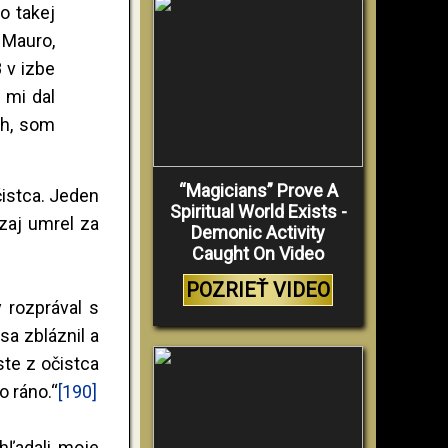
o takej
 Mauro,
 v izbe
 mi dal
eh, som
“Magicians” Prove A
čistca. Jeden
Spiritual World Exists -
ozaj umrel za
Demonic Activity
Caught On Video
POZRIEŤ VIDEO
 rozprával s
sa zbláznil a
ste z očistca
o ráno.“
[190]
hľadali moje