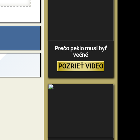
Prečo peklo musí byť
večné
POZRIEŤ VIDEO