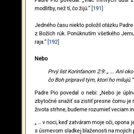
modlitby, než tí, čo žijú.“
[191]
Jedného času niekto položil otázku Padre
z Božích rúk. Ponúknutím všetkého Jemu
raja.“
[192]
Nebo
Prvý list Korinťanom 2:9: „ ... Ani o
čo Boh pripravil tým, ktorí ho milujú.“
Padre Pio povedal o nebi: „Nebo je úpln
zbytočné snažiť sa zistiť presne čomu j
života strhne, budeme rozumieť veciam 
„ ... v noci, keď zatváram moje oči, opona
s úsmevom sladkej blaženosti na mojich 