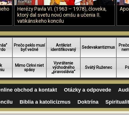
šieho
Herézy Pavla VI. (1963 – 1978), človeka,
Apo
ktorý dal svetu novú omšu a učenia II.
vatikánskeho koncilu
mša”
Prečo peklo musí
Antikrist
Prečo
Sedevakantizmus
rdo
byť večné
identifikovaný
nem
Vyvrátenie
 k
Mimo Cirkvi niet
východného
Svätý Ruženec
Pá
niu
spásy
„pravoslávia“
nline obchod a kontakt
Otázky a odpovede
Audi
oncilu
Biblia a katolicizmus
Doktrína
Spirituali