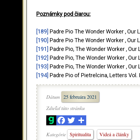
Poznámky pod čiarou:
[189]
Padre Pio The Wonder Worker , Our L
[190]
Padre Pio The Wonder Worker , Our L
[191]
Padre Pio, The Wonder Worker , Our L
[192]
Padre Pio, The Wonder Worker , Our L
[193]
Padre Pio, The Wonder Worker , Our L
[194]
Padre Pio of Pietrelcina, Letters Vol. I
Dátum
25 februára 2021
Zdieľať túto stránku
Kategórie
Spiritualita
Videá a články