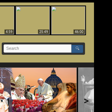
Uznanie Františka za
 musí byť
Babylon padol, padol!!
pápeža = Odpadnutie
né
od viery
4:59
25:49
46:00
🔍
>