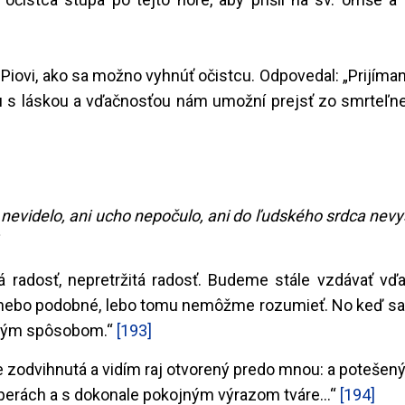
 Piovi, ako sa možno vyhnúť očistcu. Odpovedal: „Prijím
 s láskou a vďačnosťou nám umožní prejsť zo smrteľne
ko nevidelo, ani ucho nepočulo, ani do ľudského srdca nevy
á radosť, nepretržitá radosť. Budeme stále vzdávať vď
e nebo podobné, lebo tomu nemôžme rozumieť. No keď sa
iným spôsobom.“
[193]
 je zodvihnutá a vidím raj otvorený predo mnou: a potešený
perách a s dokonale pokojným výrazom tváre...“
[194]