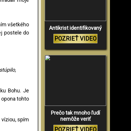
aním všetkého
Antikrist identifikovaný
j postele do
POZRIEŤ VIDEO
stúpilo,
aku Bohu. Je
 opona tohto
Prečo tak mnoho ľudí
nemôže veriť
 víziou, spím
POZRIEŤ VIDEO