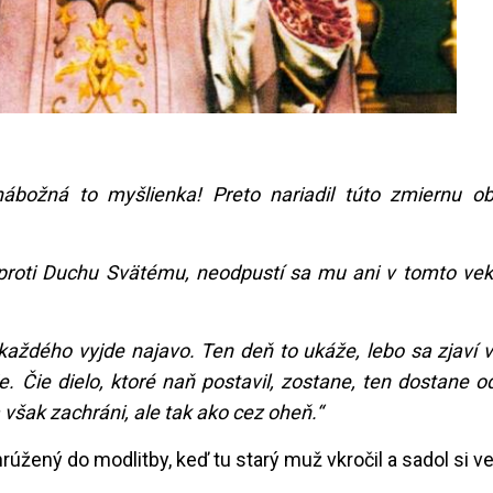
božná to myšlienka! Preto nariadil túto zmiernu o
il proti Duchu Svätému, neodpustí sa mu ani v tomto vek
 každého vyjde najavo. Ten deň to ukáže, lebo sa zjaví v
je.
Čie dielo, ktoré naň postavil, zostane, ten dostane 
a však zachráni, ale tak ako cez oheň.“
úžený do modlitby, keď tu starý muž vkročil a sadol si v