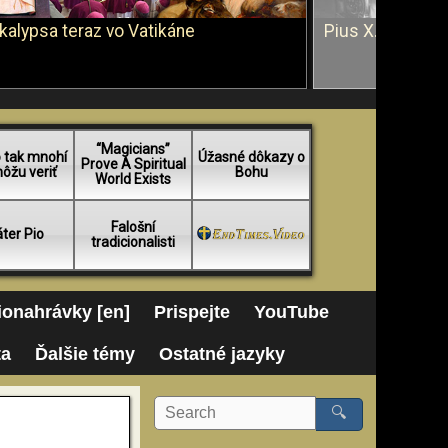
kalypsa teraz vo Vatikáne
Pius X. vs. Ján 
“Magicians”
 tak mnohí
Úžasné dôkazy o
Prove A Spiritual
ôžu veriť
Bohu
World Exists
Falošní
ter Pio
tradicionalisti
onahrávky [en]
Prispejte
YouTube
ta
Ďalšie témy
Ostatné jazyky
🔍