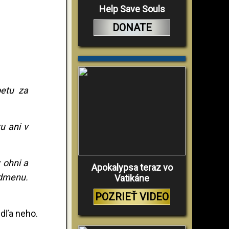
Help Save Souls
DONATE
betu za
u ani v
 ohni a
Apokalypsa teraz vo
odmenu.
Vatikáne
POZRIEŤ VIDEO
edľa neho.