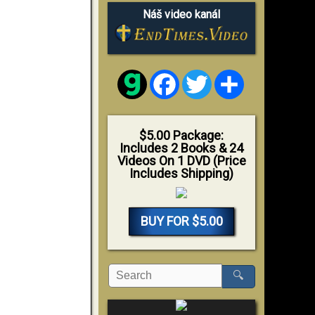
Náš video kanál
Facebook
Twitter
Share
$5.00 Package:
Includes 2 Books & 24
Videos On 1 DVD (Price
Includes Shipping)
BUY FOR $5.00
🔍