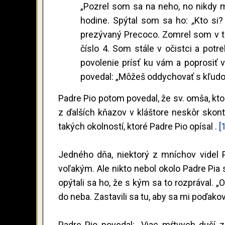
„Pozrel som sa na neho, no nikdy m
hodine. Spýtal som sa ho:
„
Kto si
prezývaný Precoco. Zomrel som v to
číslo 4. Som stále v očistci a pot
povolenie prísť ku vám a poprosiť 
povedal: „Môžeš oddychovať s kľudom
Padre Pio potom povedal, že sv. omša, kt
z ďalších kňazov v kláštore neskôr skont
takých okolností, ktoré Padre Pio opísal .
[
Jedného dňa, niektorý z mníchov videl P
voľakým. Ale nikto nebol okolo Padre Pia 
opýtali sa ho, že s kým sa to rozprával. „
do neba. Zastavili sa tu, aby sa mi poďak
Padre Pio povedal: „Viac mŕtvych duší z 