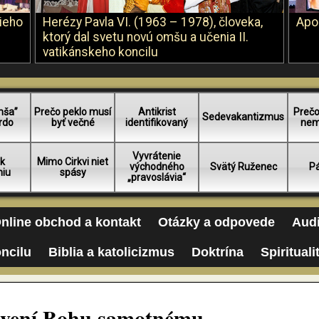
šieho
Herézy Pavla VI. (1963 – 1978), človeka,
Apo
ktorý dal svetu novú omšu a učenia II.
vatikánskeho koncilu
mša”
Prečo peklo musí
Antikrist
Prečo
Sedevakantizmus
rdo
byť večné
identifikovaný
nem
Vyvrátenie
 k
Mimo Cirkvi niet
východného
Svätý Ruženec
Pá
niu
spásy
„pravoslávia“
nline obchod a kontakt
Otázky a odpovede
Audi
oncilu
Biblia a katolicizmus
Doktrína
Spirituali
hovení Bohu samotnému