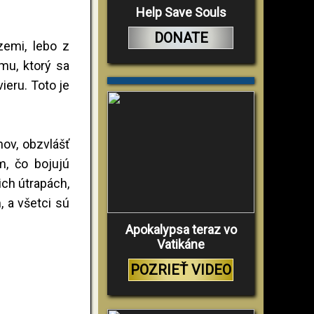
Help Save Souls
DONATE
zemi, lebo z
mu, ktorý sa
ieru. Toto je
nov, obzvlášť
m, čo bojujú
ich útrapách,
 a všetci sú
Apokalypsa teraz vo
Vatikáne
POZRIEŤ VIDEO