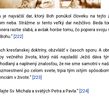
 je najväčší dar, ktorý Boh ponúkol človeku na tejto 
 neba. Strážme si tento veľký dar nežičlivo. Beda to
era rastie slabá, a avšak horšie tomu, čo popiera svoju v
ť Bohu.“
[222]
dách kresťanskej doktríny, obzvlášť v časoch sporu. A ob
uby večného života, ktorý náš najsladší Ježiš dáva tý
hodlaný a naplnený znalosťou, že nie sme samotní v naš
rozmiestnení po celom svete, trpia tým istým spôsobom,
enciám v živote.“
[223]
lajte Sv. Michala a svätých Petra a Pavla.“
[224]