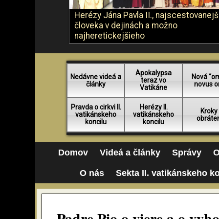
Herézy Jána Pavla II., najscestovanej
človeka v dejinách a možno
najheretickejšieho
Apokalypsa
Nedávne videá a
Nová “o
teraz vo
články
novus o
Vatikáne
Pravda o cirkvi II.
Herézy II.
Kroky
vatikánskeho
vatikánskeho
obráte
koncilu
koncilu
Domov
Videá a články
Správy
O
O nás
Sekta II. vatikánskeho k
Padre Pio o viere a o vy