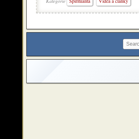
Kategórie
Spiritualita
Videá a články