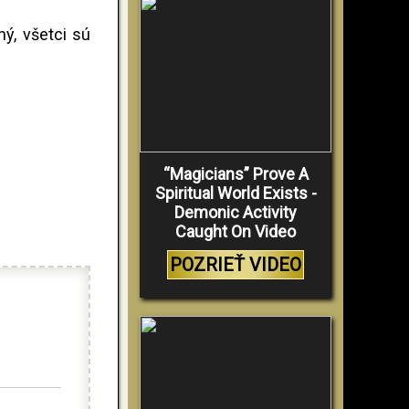
ý, všetci sú
“Magicians” Prove A
Spiritual World Exists -
Demonic Activity
Caught On Video
POZRIEŤ VIDEO