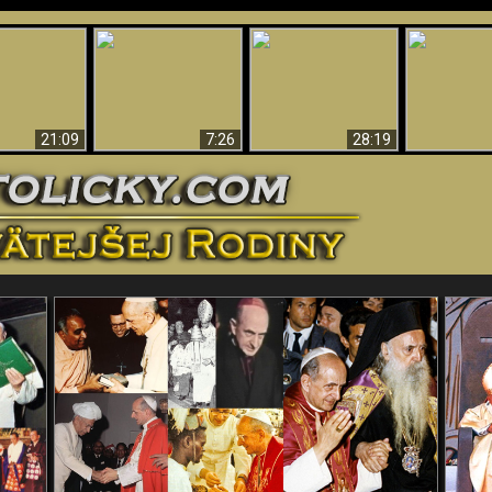
Úžasné dôkazy o
Bohu – vedecké
tikrist
Prečo tak mnoho ľudí
Prečo peklo
dôkazy o Bohu, ktoré
ifikovaný
nemôže veriť
več
vyvracajú teóriu
evolúcie
21:09
7:26
28:19