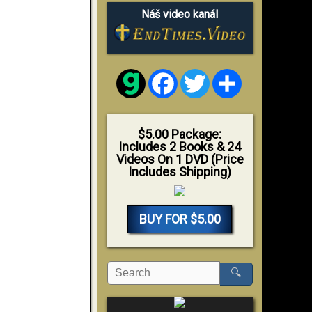
Náš video kanál
Facebook
Twitter
Share
$5.00 Package:
Includes 2 Books & 24
Videos On 1 DVD (Price
Includes Shipping)
BUY FOR $5.00
🔍