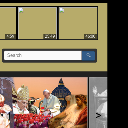
Uznanie Františka za
 musí byť
Babylon padol, padol!!
pápeža = Odpadnutie
né
od viery
4:59
25:49
46:00
🔍
>