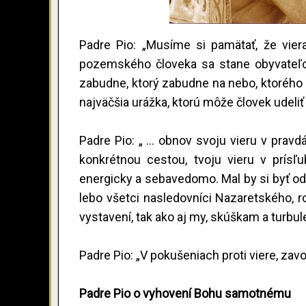
Padre Pio: „Musíme si pamätať, že viera
pozemského človeka sa stane obyvateľom
zabudne, ktorý zabudne na nebo, ktorého vi
najväčšia urážka, ktorú môže človek udeli
Padre Pio: „ ... obnov svoju vieru v prav
konkrétnou cestou, tvoju vieru v prísľ
energicky a sebavedomo. Mal by si byť od
lebo všetci nasledovníci Nazaretského, 
vystavení, tak ako aj my, skúškam a turbul
Padre Pio: „V pokušeniach proti viere, zavo
Padre Pio o vyhovení Bohu samotnému