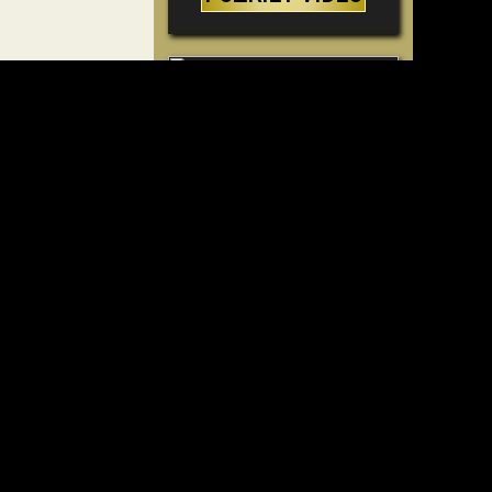
Úžasné dôkazy o Bohu
– vedecké dôkazy o
Bohu, ktoré vyvracajú
teóriu evolúcie
POZRIEŤ VIDEO