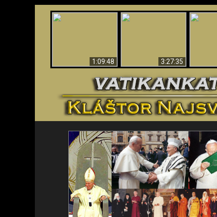
“Magicians” Prove A
Apokalypsa teraz vo
Spiritual World Exists
An
Vatikáne
- Demonic Activity
ident
Caught On Video
1:09:48
3:27:35
<