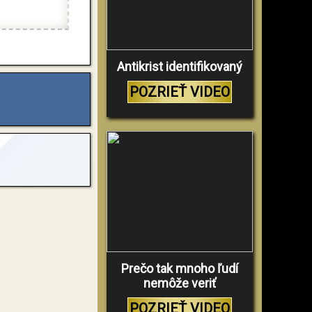
Antikrist identifikovaný
POZRIEŤ VIDEO
Prečo tak mnoho ľudí
nemôže veriť
POZRIEŤ VIDEO