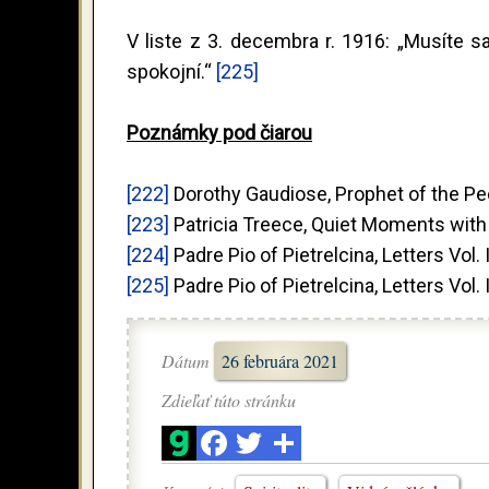
V liste z 3. decembra r. 1916: „Musíte 
spokojní.“
[225]
Poznámky pod čiarou
[222]
Dorothy Gaudiose, Prophet of the Peop
[223]
Patricia Treece, Quiet Moments with P
[224]
Padre Pio of Pietrelcina, Letters Vol. I
[225]
Padre Pio of Pietrelcina, Letters Vol. I
Dátum
26 februára 2021
Zdieľať túto stránku