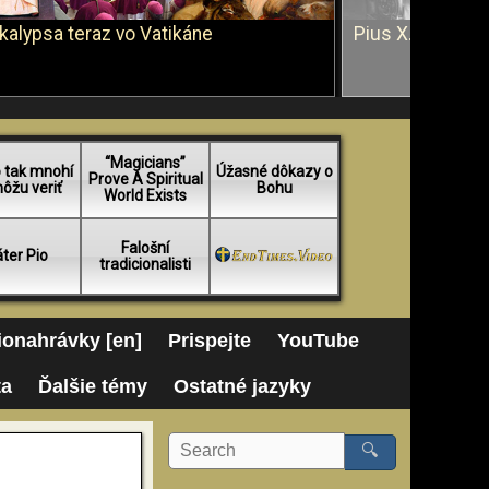
kalypsa teraz vo Vatikáne
Pius X. vs. Ján 
“Magicians”
 tak mnohí
Úžasné dôkazy o
Prove A Spiritual
ôžu veriť
Bohu
World Exists
Falošní
ter Pio
tradicionalisti
onahrávky [en]
Prispejte
YouTube
ta
Ďalšie témy
Ostatné jazyky
🔍