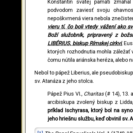
Konštantín svätej pamäti zmáhal 
podvodom zaviesť svoju ohavnosť
nepoškvrnená viera nebola znečiste
vieru tí, čo boli vtedy vážení ako s
Boží služobník, pripravený z božsk
LIBÉRIUS, biskup Rímskej cirkvi
, Eus
ktorých rozhodnutia mohla záležať v
čomu nútila ariánska heréza, alebo 
Nebol to pápež Liberius, ale pseudobiskup 
sv. Atanáza z jeho stolca.
Pápež Pius VI.,
Charitas
(# 14), 13.
arcibiskupa zvolený biskup z Lidda
príklad Ischyrasa, ktorý bol na sy
jeho hriešnu službu, keď obvinil sv. 