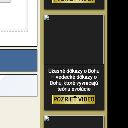
Úžasné dôkazy o Bohu
– vedecké dôkazy o
Bohu, ktoré vyvracajú
teóriu evolúcie
POZRIEŤ VIDEO