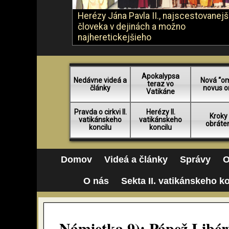
Herézy Jána Pavla II., najscestovanej
človeka v dejinách a možno
najheretickejšieho
Apokalypsa
Nedávne videá a
Nová “o
teraz vo
články
novus o
Vatikáne
Pravda o cirkvi II.
Herézy II.
Kroky
vatikánskeho
vatikánskeho
obráte
koncilu
koncilu
Domov
Videá a články
Správy
O
O nás
Sekta II. vatikánskeho k
Námietka 9): Pápež Libér