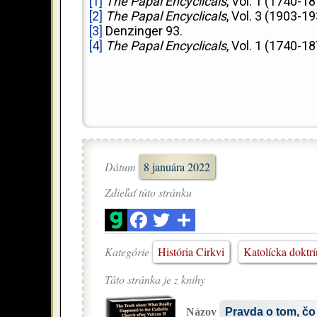
[1]
The Papal Encyclicals
, Vol. 1 (1740-18
[2]
The Papal Encyclicals
, Vol. 3 (1903-19
[3]
Denzinger 93.
[4]
The Papal Encyclicals
, Vol. 1 (1740-18
Dátum
8 januára 2022
Zdieľať túto stránku
Kategórie
História Cirkvi
Katolícka doktrí
Táto stránka je z knihy
Názov
Pravda o tom, čo 