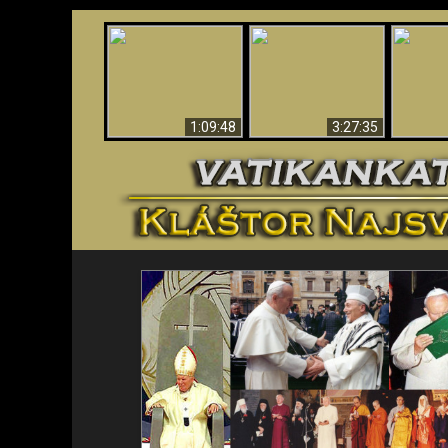
“Magicians” Prove A
Apokalypsa teraz vo
Spiritual World Exists
An
Vatikáne
- Demonic Activity
ident
Caught On Video
1:09:48
3:27:35
<