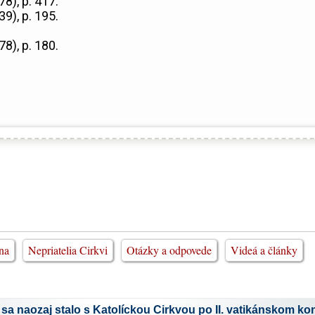
78), p. 417.
39), p. 195.
78), p. 180.
na
Nepriatelia Cirkvi
Otázky a odpovede
Videá a články
sa naozaj stalo s Katolíckou Cirkvou po II. vatikánskom kon