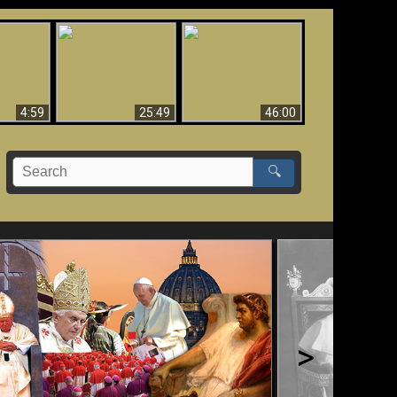
Uznanie Františka za
 musí byť
Babylon padol, padol!!
pápeža = Odpadnutie
né
od viery
4:59
25:49
46:00
🔍
>