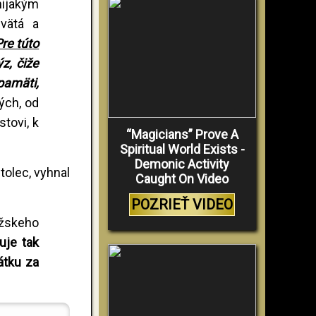
nijakým
vätá a
re túto
z, čiže
pamäti,
hých, od
tovi, k
“Magicians” Prove A
Spiritual World Exists -
Demonic Activity
tolec, vyhnal
Caught On Video
POZRIEŤ VIDEO
rížskeho
uje tak
átku za