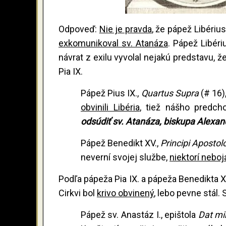
Odpoveď:
Nie je pravda
, že pápež Libériu
exkomunikoval sv. Atanáza
. Pápež Libér
návrat z exilu vyvolal nejakú predstavu, 
Pia IX.
Pápež Pius IX.,
Quartus Supra
(# 16)
obvinili Libéria
, tiež nášho predch
odsúdiť sv. Atanáza, biskupa Alexand
Pápež Benedikt XV.,
Principi Aposto
neverní svojej službe,
niektorí neboj
Podľa pápeža Pia IX. a pápeža Benedikta X
Cirkvi bol
krivo obvinený
, lebo pevne stál.
Pápež sv. Anastáz I., epištola
Dat mi