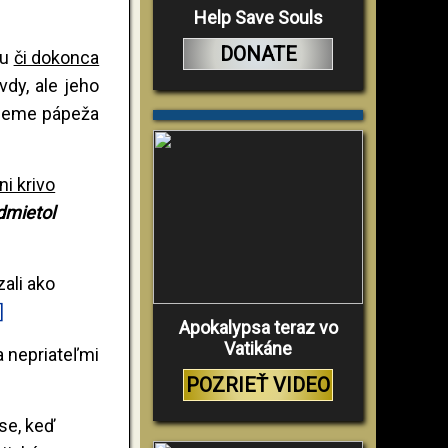
Help Save Souls
DONATE
lu
či dokonca
dy, ale jeho
tujeme pápeža
ni krivo
dmietol
zali ako
]
Apokalypsa teraz vo
Vatikáne
a nepriateľmi
POZRIEŤ VIDEO
ase, keď