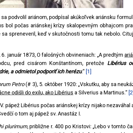
s sa podvolil ariánom, podpísal akúkoľvek ariánsku formu
ius bol počas ariánskej krízy skalopevným obhajcom prav
že sa spreneveril, keď v skutočnosti tomu tak nebolo. Ci
, 6. január 1873, O falošných obvineniach: „A predtým
ariá
odcu, pred cisárom Konštantínom, pretože
Libérius o
rie, a odmietol podporiť ich herézu
.“
[1]
lorum Petro
(# 3), 5. október 1920: „Vskutku, aby sa neuká
ácne odišli do exilu, ako Libérius
a Silverius a Martinus.“
[2
V. pápež Libérius počas ariánskej krízy nijako nezaváhal 
 Svedčí o tom aj pápež sv. Anastáz I.
hi plurimum
, približne r. 400 po Kristovi: „Lebo v tomto č