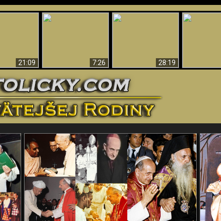
Úžasné dôkazy o
Bohu – vedecké
tikrist
Prečo tak mnoho ľudí
Prečo peklo
dôkazy o Bohu, ktoré
ifikovaný
nemôže veriť
več
vyvracajú teóriu
evolúcie
21:09
7:26
28:19