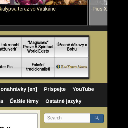
kalypsa teraz vo Vatikáne
Pius X. vs. Ján 
“Magicians”
 tak mnohí
Úžasné dôkazy o
Prove A Spiritual
ôžu veriť
Bohu
World Exists
Falošní
ter Pio
tradicionalisti
onahrávky [en]
Prispejte
YouTube
ta
Ďalšie témy
Ostatné jazyky
🔍
m a