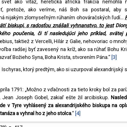
svet ako víťaz, heretická africká frakcia nemohla 
, pretože, ako veríme, náš Boh sa postaral, aby s
ná nijakým zlomyseľným rúhaním ohováračských ľudí...
P
vätí biskupi, s radosťou znášali vyhnanstvo, to jest
Dioný
ého poučenia, či tí nasledujúci jeho príklad, svätej 
ebius, taktiež z Vercelli, Hilár z Galie, nehovoriac o mno
oľba radšej byť zavesený na kríž, ako sa rúhať Bohu Kris
nazvať Božieho Syna, Boha Krista, stvorením Pána.“
[3]
Ischyras, ktorý predtým, ako si uzurpoval alexandrijský s
 apríla 1791: „Možno z vďačnosti za tieto kroky bol za pa
, Jean Joseph Gobel, zakiaľ ešte žil arcibiskup.
Nasled
node v Tyre vyhlásený za alexandrijského biskupa na opl
Atanáza a vyhnal ho z jeho stolca
.“
[4]