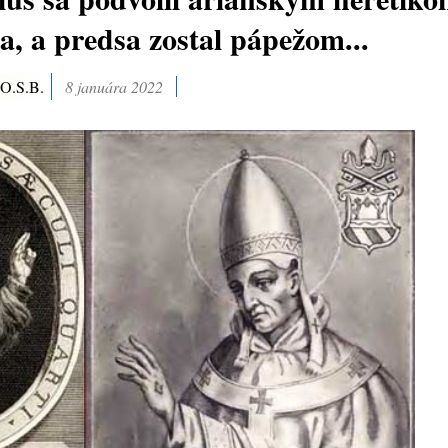
, a predsa zostal pápežom...
 O.S.B.
8 januára 2022