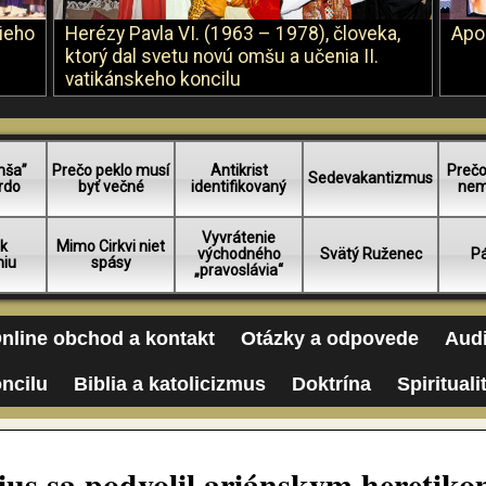
šieho
Herézy Pavla VI. (1963 – 1978), človeka,
Apo
ktorý dal svetu novú omšu a učenia II.
vatikánskeho koncilu
mša”
Prečo peklo musí
Antikrist
Prečo
Sedevakantizmus
rdo
byť večné
identifikovaný
nem
Vyvrátenie
 k
Mimo Cirkvi niet
východného
Svätý Ruženec
Pá
niu
spásy
„pravoslávia“
nline obchod a kontakt
Otázky a odpovede
Audi
oncilu
Biblia a katolicizmus
Doktrína
Spirituali
ius sa podvolil ariánskym heretiko