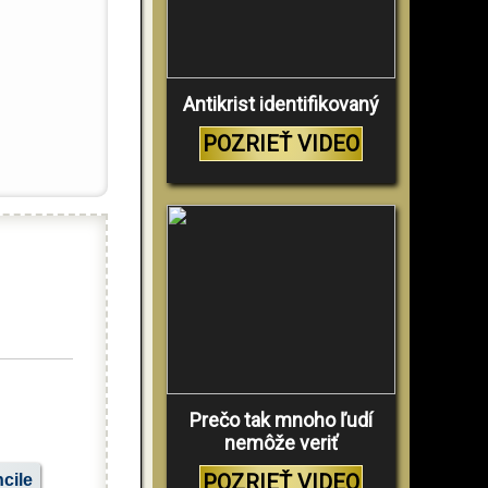
Antikrist identifikovaný
POZRIEŤ VIDEO
Prečo tak mnoho ľudí
nemôže veriť
POZRIEŤ VIDEO
cile