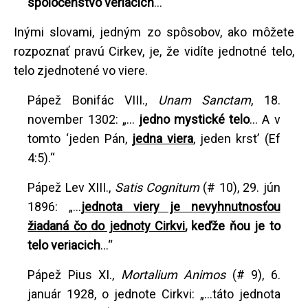
spoločenstvo veriacich
...“
Inými slovami, jedným zo spôsobov, ako môžete
rozpoznať pravú Cirkev, je, že vidíte jednotné telo,
telo zjednotené vo viere.
Pápež Bonifác VIII.,
Unam Sanctam
, 18.
november 1302: „...
jedno mystické telo
... A v
tomto ‘jeden Pán,
jedna viera
, jeden krst’ (Ef
4:5).“
Pápež Lev XIII.,
Satis Cognitum
(# 10), 29. jún
1896: „...
jednota viery je nevyhnutnosťou
žiadaná čo do jednoty Cirkvi
, keďže ňou je to
telo veriacich
...“
Pápež Pius XI.,
Mortalium Animos
(# 9), 6.
január 1928, o jednote Cirkvi: „...táto jednota