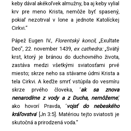
keby dával akékoľvek almužny, ba aj keby vylial
krv pre meno Krista, nemôže byť spasený,
pokiaľ nezotrval v lone a jednote Katolíckej
Cirkvi.“
Pápež Eugen IV.,
Florentský koncil
, „Exultate
Deo“, 22. november 1439,
ex cathedra:
„Svätý
krst, ktorý je bránou do duchovného života,
zastáva medzi všetkými sviatosťami prvé
miesto; skrze neho sa stávame údmi Krista a
tela Cirkvi. A keďže smrť vstúpila do vesmíru
skrze prvého človeka, ‘
ak sa znova
nenarodíme z vody a z Ducha, nemôžeme
,’
ako hovorí Pravda, ‘
vojsť do nebeského
kráľovstva
’ [Jn 3:5]. Matériou tejto sviatosti je
skutočná a prirodzená voda.“