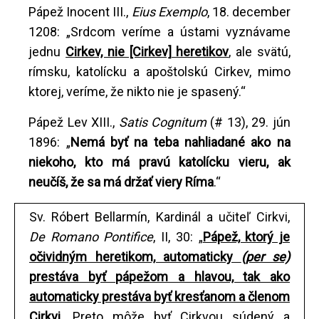
Pápež Inocent III.,
Eius Exemplo
, 18. december
1208: „Srdcom veríme a ústami vyznávame
jednu
Cirkev, nie [Cirkev] heretikov
, ale svätú,
rímsku, katolícku a apoštolskú Cirkev, mimo
ktorej, veríme, že nikto nie je spasený.“
Pápež Lev XIII.,
Satis Cognitum
(# 13), 29. jún
1896: „
Nemá byť na teba nahliadané ako na
niekoho, kto má pravú katolícku vieru, ak
neučíš, že sa má držať viery Ríma
.“
Sv. Róbert Bellarmín, Kardinál a učiteľ Cirkvi,
De Romano Pontifice
, II, 30: „
Pápež, ktorý je
očividným heretikom, automaticky
(per se)
prestáva byť pápežom a hlavou, tak ako
automaticky prestáva byť kresťanom a členom
Cirkvi
. Preto môže byť Cirkvou súdený a