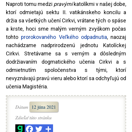
Naproti tomu medzi
pravými
katolíkmi v našej dobe,
ktorí odmietajú sektu II. vatikánskeho koncilu a
držia sa všetkých učení Cirkvi, vrátane tých o spáse
a krste, hoci sme malým verným zvyškom počas
tohto
prorokovaného
Veľkého odpadnutia
, naozaj
nachádzame nadprirodzenú jednotu Katolíckej
Cirkvi. Stretávame sa s verným a dôsledným
dodržiavaním dogmatického učenia Cirkvi a s
odmietnutím spoločenstva s tými, ktorí
nevyznávajú pravú vieru alebo ktorí sa odchyľujú od
učenia Magistéria.
Dátum
12 júna 2021
Zdieľať túto stránku