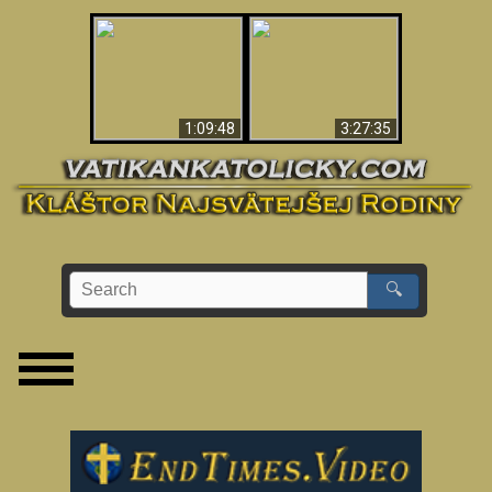
“Magicians” Prove A
Apokalypsa teraz vo
Spiritual World Exists
Vatikáne
- Demonic Activity
Caught On Video
1:09:48
3:27:35
🔍