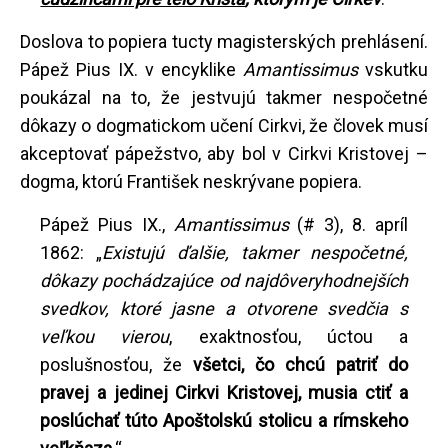
Doslova to popiera tucty magisterských prehlásení.
Pápež Pius IX. v encyklike
Amantissimus
vskutku
poukázal na to, že jestvujú takmer nespočetné
dôkazy o dogmatickom učení Cirkvi, že človek musí
akceptovať pápežstvo, aby bol v Cirkvi Kristovej –
dogma, ktorú František neskrývane popiera.
Pápež Pius IX.,
Amantissimus
(# 3), 8. apríl
1862: „
Existujú ďalšie, takmer nespočetné,
dôkazy pochádzajúce od najdôveryhodnejších
svedkov, ktoré jasne a otvorene svedčia s
veľkou vierou
, exaktnosťou, úctou a
poslušnosťou, že
všetci, čo chcú patriť do
pravej a jedinej Cirkvi Kristovej, musia ctiť a
poslúchať túto Apoštolskú stolicu a rímskeho