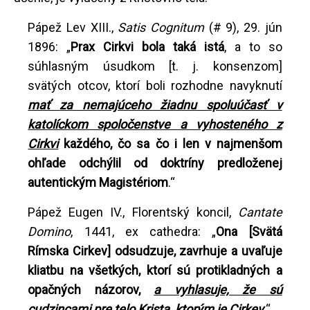
Pápež Lev XIII.,
Satis Cognitum
(# 9), 29. jún
1896: „
Prax Cirkvi bola taká istá
, a to so
súhlasným úsudkom [t. j. konsenzom]
svätých otcov, ktorí boli rozhodne navyknutí
mať za nemajúceho žiadnu spoluúčasť v
katolíckom spoločenstve a vyhosteného z
Cirkvi
každého, čo sa čo i len v najmenšom
ohľade odchýlil od doktríny predloženej
autentickým Magistériom
.“
Pápež Eugen IV., Florentský koncil,
Cantate
Domino
, 1441, ex cathedra: „
Ona
[Svätá
Rímska Cirkev] odsudzuje, zavrhuje a uvaľuje
kliatbu na všetkých, ktorí sú protikladných a
opačných názorov,
a vyhlasuje, že sú
cudzincami pre telo Krista
, ktorým je Cirkev
.“