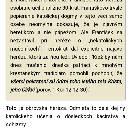
osobitne učil približne 30-krát. Františkovo trvalé
popieranie katolíckej dogmy v tejto veci samo
osebe neomylne dokazuje, že je zjavným
heretikom a nie pápežom. Ale František sa
nezastavil pri heréze o „nekatolíckych
mučeníkoch“. Tentokrát dal explicitne najavo
herézu, ktorá za ňou leží. Uviedol: ‘Kiež by nám
dnes mučeníci dneška patriaci k mnohým
kresťanským tradíciám pomohli pochopiť, že
všetci pokrstení sú údmi toho istého tela Krista,
jeho Cirkvi
(porov. 1 Kor 12:12-30).’
Toto je obrovská heréza. Odmieta to celé dejiny
katolíckeho učenia o dôsledkoch kacírstva a
schizmy.