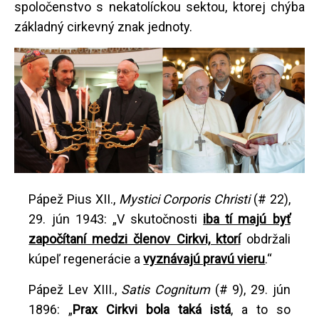
spoločenstvo s nekatolíckou sektou, ktorej chýba
základný cirkevný znak jednoty.
Pápež Pius XII.,
Mystici Corporis Christi
(# 22),
29. jún 1943: „V skutočnosti
iba tí majú byť
započítaní medzi členov Cirkvi, ktorí
obdržali
kúpeľ regenerácie a
vyznávajú pravú vieru
.“
Pápež Lev XIII.,
Satis Cognitum
(# 9), 29. jún
1896: „
Prax Cirkvi bola taká istá
, a to so