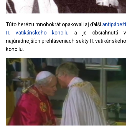
Túto herézu mnohokrát opakovali aj ďalší
antipápeži
II. vatikánskeho koncilu
a je obsiahnutá v
najúradnejších prehláseniach sekty II. vatikánskeho
koncilu.