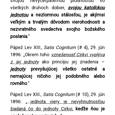
svojou nevyčerpateľnou plodnosťou vo
všetkých druhoch dobier,
svojou katolíckou
jednotou
a nezlomnou stálosťou, je akýmsi
veľkým a trvalým dôvodom vierohodnosti a
nezvratného svedectva svojho božského
poslania
.“
Pápež Lev XIII.,
Satis Cognitum
(# 4), 29. jún
1896: „Okrem toho
vznešenosť Cirkvi vyplýva
z jej jednoty
ako princípu jej zriadenia –
jednoty
prevyšujúcej všetko ostatné a
nemajúcej ničoho jej podobného alebo
rovného
.“
Pápež Lev XIII.,
Satis Cognitum
(# 10), 29. jún
1896: „...
jednota viery je nevyhnutnosťou
žiadaná čo do jednoty Cirkvi
,
keďže ňou je