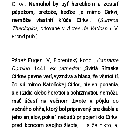
Cirkvi.
Nemohol by byť heretikom a zostať
pápežom, pretože, keďže je mimo Cirkvi,
nemôže vlastniť kľúče Cirkvi.
“ (
Summa
Theologica
, citované v
Actes de Vatican I.
V.
Frond pub.)
Pápež Eugen IV., Florentský koncil,
Cantante
Domino
, 1441,
ex cathedra:
„
Svätá Rímska
Cirkev pevne verí, vyznáva a hlása, že všetci tí,
čo sú mimo Katolíckej Cirkvi, nielen pohania,
ale i židia alebo heretici a schizmatici, nemôžu
mať účasť na večnom živote a pôjdu do
večného ohňa, ktorý bol pripravený pre diabla a
jeho anjelov, pokiaľ nebudú pripojení do Cirkvi
pred koncom svojho života
; ... a že nikto, aj