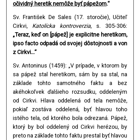
očividný heretik nemôže byť pápežom
.“
Sv. František De Sales (17. storočie), Učiteľ
Cirkvi,
Katolícka kontroverzia
, s. 305-306:
„Teraz, keď on [pápež] je explicitne heretikom,
ipso facto odpadá od svojej dôstojnosti a von
z Cirkvi...“
Sv. Antoninus (1459): „V prípade, v ktorom by
sa pápež stal heretikom, sám by sa stal, na
základe tohto samotného faktu a bez
akéhokoľvek ďalšieho rozsudku, oddeleným
od Cirkvi. Hlava oddelená od tela nemôže,
pokiaľ zostáva oddelená, byť hlavou toho
istého tela, od ktorého bola odrezaná. Pápež,
ktorý by bol oddelený od Cirkvi herézou, by
preto na základe tohto faktu prestal byť hlavou