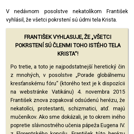
V nedávnom posolstve nekatolíkom František
vyhlásil, že všetci pokrstení sú údmi tela Krista.
FRANTIŠEK VYHLASUJE, ŽE „VŠETCI
POKRSTENÍ SÚ ČLENMI TOHO ISTÉHO TELA
KRISTA“!
Po tretie, a toto je najpodstatnejší heretický čin
z mnohých, v posolstve „Porade globálnemu
kresťanskému fóru“ (ktorého text je k dispozícii
na webstránke Vatikánu) 4. novembra 2015
František znova zopakoval odsúdenú herézu, že
nekatolíci, protestanti, schizmatici, atď. majú
mučeníkov. Ako sme dokázali, je to okrem iného
popretie slávnostného učenia pápeža Eugena IV.
z Florentského koncilu. František túto herézu