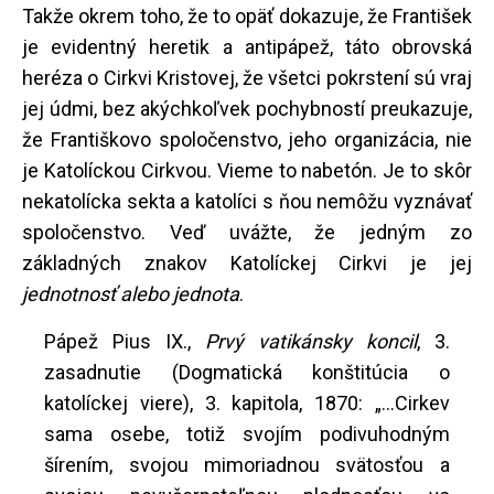
Takže okrem toho, že to opäť dokazuje, že František
je evidentný heretik a antipápež, táto obrovská
heréza o Cirkvi Kristovej, že všetci pokrstení sú vraj
jej údmi, bez akýchkoľvek pochybností preukazuje,
že Františkovo spoločenstvo, jeho organizácia, nie
je Katolíckou Cirkvou. Vieme to nabetón. Je to skôr
nekatolícka sekta a katolíci s ňou nemôžu vyznávať
spoločenstvo. Veď uvážte, že jedným zo
základných znakov Katolíckej Cirkvi je jej
jednotnosť alebo jednota
.
Pápež Pius IX.,
Prvý vatikánsky koncil
, 3.
zasadnutie (Dogmatická konštitúcia o
katolíckej viere), 3. kapitola, 1870: „...Cirkev
sama osebe, totiž svojím podivuhodným
šírením, svojou mimoriadnou svätosťou a