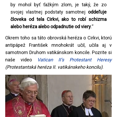
by mohol byť ťažkým zlom, je taký, že zo
svojej vlastnej podstaty samotnej
oddeľuje
človeka od tela Cirkvi, ako to robí schizma
alebo heréza alebo odpadnutie od viery
.“
Okrem toho sa táto obrovská heréza o Cirkvi, ktorú
antipápež František mnohokrát učil, učila aj v
samotnom Druhom vatikánskom koncile. Pozrite si
naše video
Vatican II’s Protestant Heresy
(Protestantská heréza II. vatikánskeho koncilu)
.