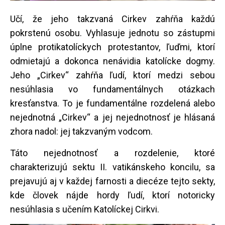
Učí, že jeho takzvaná Cirkev zahŕňa každú
pokrstenú osobu. Vyhlasuje jednotu so zástupmi
úplne protikatolíckych protestantov, ľuďmi, ktorí
odmietajú a dokonca nenávidia katolícke dogmy.
Jeho „Cirkev“ zahŕňa ľudí, ktorí medzi sebou
nesúhlasia vo fundamentálnych otázkach
kresťanstva. To je fundamentálne rozdelená alebo
nejednotná „Cirkev“ a jej nejednotnosť je hlásaná
zhora nadol: jej takzvaným vodcom.
Táto nejednotnosť a rozdelenie, ktoré
charakterizujú sektu II. vatikánskeho koncilu, sa
prejavujú aj v každej farnosti a diecéze tejto sekty,
kde človek nájde hordy ľudí, ktorí notoricky
nesúhlasia s učením Katolíckej Cirkvi.