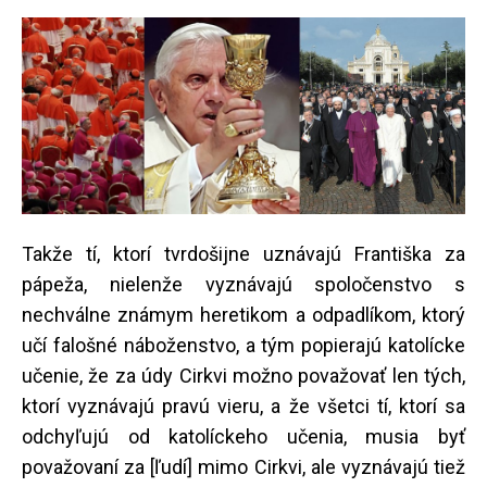
Takže tí, ktorí tvrdošijne uznávajú Františka za
pápeža, nielenže vyznávajú spoločenstvo s
nechválne známym heretikom a odpadlíkom, ktorý
učí falošné náboženstvo, a tým popierajú katolícke
učenie, že za údy Cirkvi možno považovať len tých,
ktorí vyznávajú pravú vieru, a že všetci tí, ktorí sa
odchyľujú od katolíckeho učenia, musia byť
považovaní za [ľudí] mimo Cirkvi, ale vyznávajú tiež