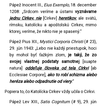
Pápež Inocent III.,
Eius Exemplo
, 18. december
1208: „Srdcom veríme a ústami
vyznávame
jednu Cirkev, nie
[Cirkev]
heretikov
, ale svätú,
rímsku, katolícku a apoštolskú Cirkev, mimo
ktorej, veríme, že nikto nie je spasený.“
Pápež Pius XII.,
Mystici Corporis Christi
(# 23),
29. jún 1943: „Lebo nie každý priestupok, hoci
by mohol byť ťažkým zlom,
je taký, že zo
svojej vlastnej podstaty samotnej
[suapte
natura]
oddeľuje človeka od tela Cirkvi
[ab
Ecclesiae Corpore],
ako to robí schizma alebo
heréza alebo odpadnutie od viery
.“
Popiera to, čo Katolícka Cirkev vždy učila o Cirkvi.
Pápež Lev XIII.,
Satis Cognitum
(# 9), 29. jún