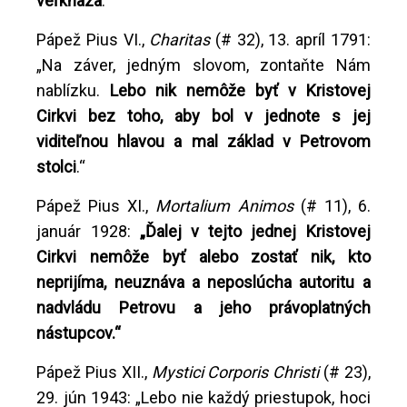
veľkňaza
.“
Pápež Pius VI.,
Charitas
(# 32), 13. apríl 1791:
„Na záver, jedným slovom, zontaňte Nám
nablízku.
Lebo nik nemôže byť v Kristovej
Cirkvi bez toho, aby bol v jednote s jej
viditeľnou hlavou a mal základ v Petrovom
stolci
.“
Pápež Pius XI.,
Mortalium Animos
(# 11), 6.
január 1928:
„Ďalej v tejto jednej Kristovej
Cirkvi nemôže byť alebo zostať nik, kto
neprijíma, neuznáva a neposlúcha autoritu a
nadvládu Petrovu a jeho právoplatných
nástupcov.“
Pápež Pius XII.,
Mystici Corporis Christi
(# 23),
29. jún 1943: „Lebo nie každý priestupok, hoci