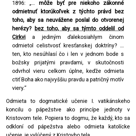
1896: „...
môže byť pre niekoho zákonné
odmietnuť ktorúkoľvek z týchto právd bez
toho, aby sa neuvážene poslal do otvorenej
herézy?
bez toho, aby sa týmto oddelil od
Cirkvi
a jediným ďalekosiahlym činom
odmietol celistvosť kresťanskej doktríny? ...
ten, kto nesúhlasí čo i len v jednom bode s
božsky prijatými pravdami, v skutočnosti
odvrhol vieru celkom úplne, keďže odmieta
ctiť Boha ako najvyššiu pravdu a patričný motív
viery.“
Odmieta to dogmatické učenie I. vatikánskeho
koncilu o pápežstve ako princípe jednoty v
Kristovom tele. Popiera to dogmu, že každý, kto sa
odkloní od pápežstva alebo odmieta katolícke
učenie, je vylúčený z Kristovho tela.