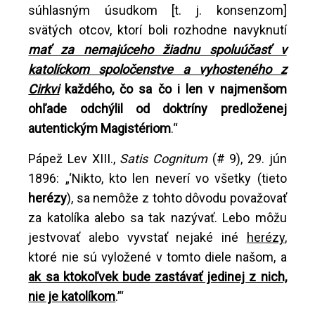
súhlasným úsudkom [t. j. konsenzom]
svätých otcov, ktorí boli rozhodne navyknutí
mať za nemajúceho žiadnu spoluúčasť v
katolíckom spoločenstve a vyhosteného z
Cirkvi
každého, čo sa čo i len v najmenšom
ohľade odchýlil od doktríny predloženej
autentickým Magistériom
.“
Pápež Lev XIII.,
Satis Cognitum
(# 9), 29. jún
1896: „‘Nikto, kto len neverí vo všetky (tieto
herézy
), sa nemôže z tohto dôvodu považovať
za katolíka alebo sa tak nazývať. Lebo môžu
jestvovať alebo vyvstať nejaké iné
herézy
,
ktoré nie sú vyložené v tomto diele našom, a
ak sa ktokoľvek bude zastávať jedinej z nich,
nie je katolíkom
.’“