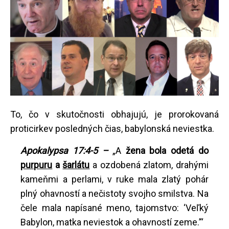
To, čo v skutočnosti obhajujú, je prorokovaná
proticirkev posledných čias, babylonská neviestka.
Apokalypsa 17:4-5 –
„A
žena bola odetá do
purpuru
a
šarlátu
a ozdobená zlatom, drahými
kameňmi a perlami, v ruke mala zlatý pohár
plný ohavností a nečistoty svojho smilstva. Na
čele mala napísané meno, tajomstvo: ‘Veľký
Babylon, matka neviestok a ohavností zeme.’“