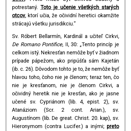
potrestaný.
Toto je učenie všetkých starých
otcov
, ktorí učia, že očividní heretici okamžite
strácajú všetku jurisdikciu.“
Sv. Róbert Bellarmín, Kardinál a učiteľ Cirkvi,
De Romano Pontifice
, II, 30: „Tento princíp je
celkom istý. Nekresťan nemôže byť v žiadnom
prípade pápežom, ako pripúšťa sám Kajetán
(ib. c. 26). Dôvodom tohto je to, že nemôže byť
hlavou toho, čoho nie je členom; teraz ten, čo
nie je kresťanom, nie je členom Cirkvi, a
očividný heretik nie je kresťan, ako je jasne
učené sv. Cypriánom (lib. 4, epist. 2), sv.
Atanáziom (Scr. 2 cont. Arian.), sv.
Augustínom (lib. De great. Christ. 20. kap), sv.
Hieronymom (contra Lucifer.) a inými;
preto