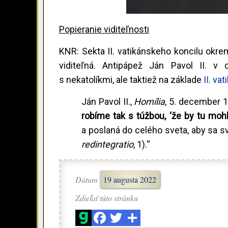
Popieranie viditeľnosti
KNR: Sekta II. vatikánskeho koncilu okre
viditeľná. Antipápež Ján Pavol II. v 
s nekatolíkmi, ale taktiež na základe
II. va
Ján Pavol II.,
Homília
, 5. december 
robíme tak s túžbou, ‘že by tu mohl
a poslaná do celého sveta, aby sa sve
redintegratio
, 1).“
Dátum
19 augusta 2022
Zdieľať túto stránku