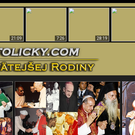
Úžasné dôkazy o
Bohu – vedecké
tikrist
Prečo tak mnoho ľudí
Prečo peklo
dôkazy o Bohu, ktoré
ifikovaný
nemôže veriť
več
vyvracajú teóriu
evolúcie
21:09
7:26
28:19