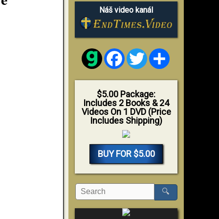
Náš video kanál
Facebook
Twitter
Share
$5.00 Package:
Includes 2 Books & 24
Videos On 1 DVD (Price
Includes Shipping)
BUY FOR $5.00
🔍