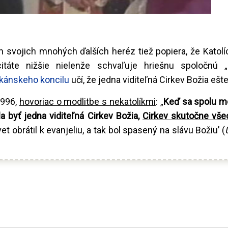
m svojich mnohých ďalších heréz tiež popiera, že Katolí
citáte nižšie nielenže schvaľuje hriešnu spoločnú 
tikánskeho koncilu
učí, že jedna viditeľná Cirkev Božia ešt
1996,
hovoriac o modlitbe s nekatolíkmi
: „
Keď sa spolu m
a byť jedna viditeľná Cirkev Božia,
Cirkev skutočne vš
t obrátil k evanjeliu, a tak bol spasený na slávu Božiu’ (