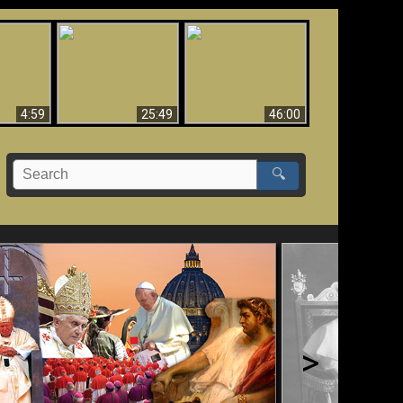
Uznanie Františka za
 musí byť
Babylon padol, padol!!
pápeža = Odpadnutie
né
od viery
4:59
25:49
46:00
🔍
>