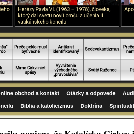
šieho
Herézy Pavla VI. (1963 – 1978), človeka,
Apo
ktorý dal svetu novú omšu a učenia II.
vatikánskeho koncilu
mša”
Prečo peklo musí
Antikrist
Prečo
Sedevakantizmus
rdo
byť večné
identifikovaný
nem
Vyvrátenie
 k
Mimo Cirkvi niet
východného
Svätý Ruženec
Pá
niu
spásy
„pravoslávia“
nline obchod a kontakt
Otázky a odpovede
Audi
oncilu
Biblia a katolicizmus
Doktrína
Spirituali
ncilu popiera, že Katolícka Cirkev 