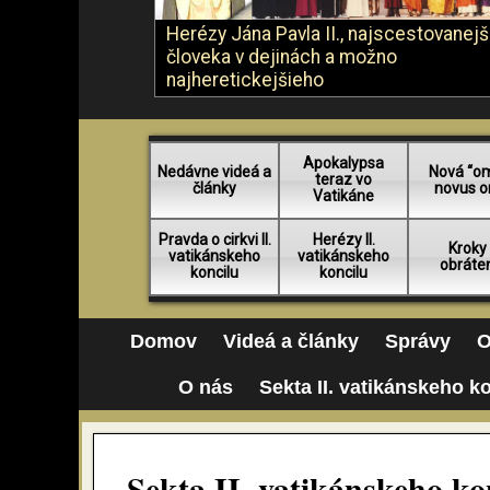
Herézy Jána Pavla II., najscestovanej
človeka v dejinách a možno
najheretickejšieho
Apokalypsa
Nedávne videá a
Nová “o
teraz vo
články
novus o
Vatikáne
Pravda o cirkvi II.
Herézy II.
Kroky
vatikánskeho
vatikánskeho
obráte
koncilu
koncilu
Domov
Videá a články
Správy
O
O nás
Sekta II. vatikánskeho k
Sekta II. vatikánskeho ko