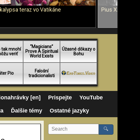
kalypsa teraz vo Vatikáne
Pius X. vs. Ján 
“Magicians”
 tak mnohí
Úžasné dôkazy o
Prove A Spiritual
ôžu veriť
Bohu
World Exists
Falošní
ter Pio
tradicionalisti
onahrávky [en]
Prispejte
YouTube
ta
Ďalšie témy
Ostatné jazyky
🔍
je