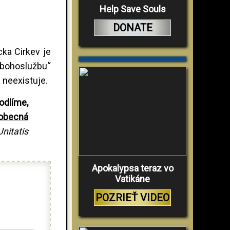
Help Save Souls
DONATE
cka Cirkev je
„bohoslužbu“
e neexistuje.
odlíme,
eobecná
Unitatis
Apokalypsa teraz vo
Vatikáne
POZRIEŤ VIDEO