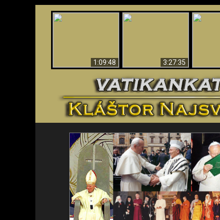
“Magicians” Prove A
Apokalypsa teraz vo
Spiritual World Exists
An
Vatikáne
- Demonic Activity
ident
Caught On Video
1:09:48
3:27:35
<