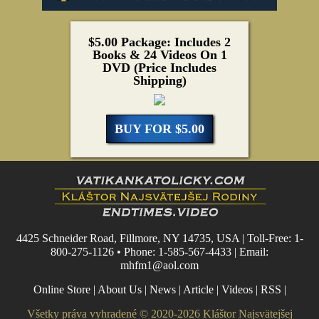
$5.00 Package: Includes 2
Books & 24 Videos On 1
DVD (Price Includes
Shipping)
BUY FOR $5.00
4425 Schneider Road, Fillmore, NY 14735, USA | Toll-Free: 1-
800-275-1126 • Phone: 1-585-567-4433 | Email:
mhfm1@aol.com
Online Store
|
About Us
|
News
|
Article
|
Videos
|
RSS
|
Všetky práva vyhradené © 2020-2026 Kláštor Najsvätejšej