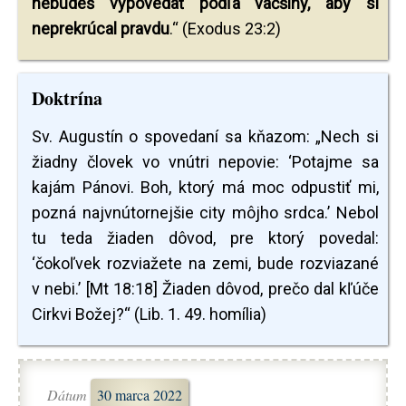
nebudeš vypovedať podľa väčšiny, aby si
neprekrúcal pravdu
.“ (Exodus 23:2)
Doktrína
Sv. Augustín o spovedaní sa kňazom: „Nech si
žiadny človek vo vnútri nepovie: ‘Potajme sa
kajám Pánovi. Boh, ktorý má moc odpustiť mi,
pozná najvnútornejšie city môjho srdca.’ Nebol
tu teda žiaden dôvod, pre ktorý povedal:
‘čokoľvek rozviažete na zemi, bude rozviazané
v nebi.’ [Mt 18:18] Žiaden dôvod, prečo dal kľúče
Cirkvi Božej?“ (Lib. 1. 49. homília)
Dátum
30 marca 2022