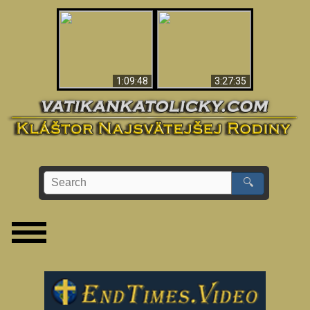
“Magicians” Prove A
Apokalypsa teraz vo
Spiritual World Exists
Vatikáne
- Demonic Activity
Caught On Video
1:09:48
3:27:35
🔍