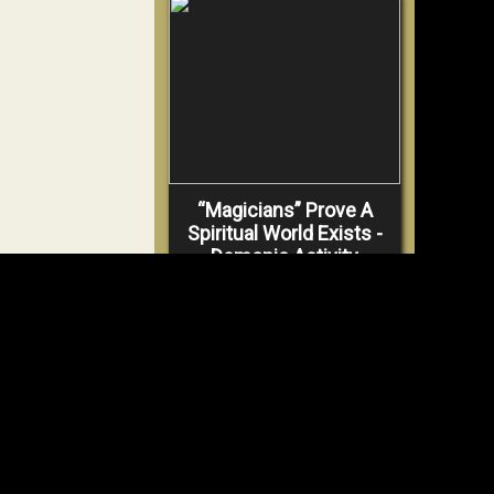
“Magicians” Prove A
Spiritual World Exists -
Demonic Activity
Caught On Video
POZRIEŤ VIDEO