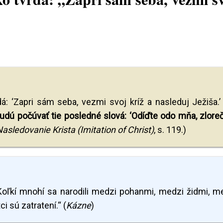
á: ‘Zapri sám seba, vezmi svoj kríž a nasleduj Ježiša.’
dú počúvať tie posledné slová: ‘Odíďte odo mňa, zloreč
asledovanie Krista (Imitation of Christ)
, s. 119.)
 „Koľkí mnohí sa narodili medzi pohanmi, medzi židmi, m
 sú zatratení.“ (
Kázne
)