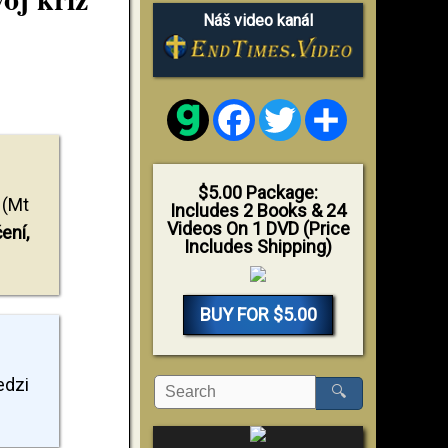
Náš video kanál
Facebook
Twitter
Share
$5.00 Package:
 (Mt
Includes 2 Books & 24
Videos On 1 DVD (Price
ení,
Includes Shipping)
BUY FOR $5.00
edzi
🔍