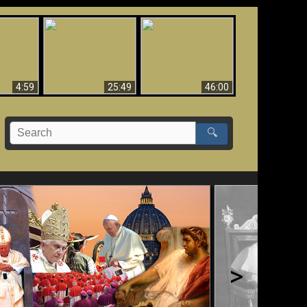
Uznanie Františka za
 musí byť
Babylon padol, padol!!
pápeža = Odpadnutie
né
od viery
4:59
25:49
46:00
🔍
>