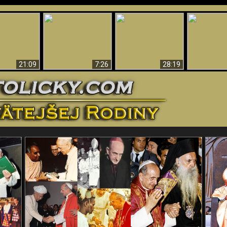
Úžasné dôkazy o
Bohu – vedecké
tikrist
Prečo tak mnoho ľudí
Prečo peklo
dôkazy o Bohu, ktoré
ifikovaný
nemôže veriť
več
vyvracajú teóriu
evolúcie
21:09
7:26
28:19