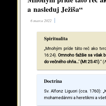
a nasleduj Ježiša“
6 marca 2022
Spiritualita
„Mnohým príde táto reč ako tvrd
16:24).
Omnoho ťažšie sa však bu
do večného ohňa...’ (Mt 25:41)
.“ (
N
Doctrína
Sv. Alfonz Liguori (cca. 1760):
mohamedánmi a heretikmi a všetci