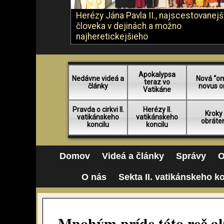
Herézy Jána Pavla II., najscestovanej
človeka v dejinách a možno
najheretickejšieho
Apokalypsa
Nedávne videá a
Nová “o
teraz vo
články
novus o
Vatikáne
Pravda o cirkvi II.
Herézy II.
Kroky
vatikánskeho
vatikánskeho
obráte
koncilu
koncilu
Domov
Videá a články
Správy
O
O nás
Sekta II. vatikánskeho k
Mnohým príde táto reč ak