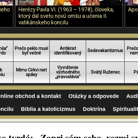
šieho
Herézy Pavla VI. (1963 – 1978), človeka,
Apo
ktorý dal svetu novú omšu a učenia II.
vatikánskeho koncilu
mša”
Prečo peklo musí
Antikrist
Prečo
Sedevakantizmus
rdo
byť večné
identifikovaný
nem
Vyvrátenie
 k
Mimo Cirkvi niet
východného
Svätý Ruženec
Pá
niu
spásy
„pravoslávia“
nline obchod a kontakt
Otázky a odpovede
Audi
oncilu
Biblia a katolicizmus
Doktrína
Spirituali
o tvrdá: „Zapri sám seba, vezmi sv