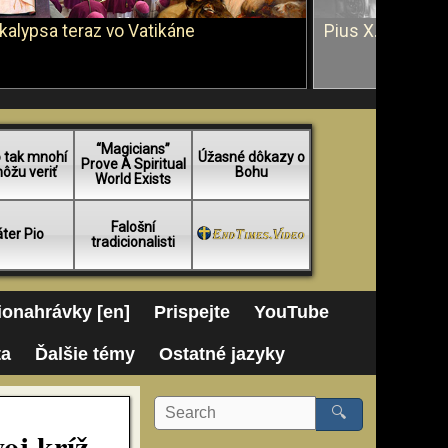
kalypsa teraz vo Vatikáne
Pius X. vs. Ján 
“Magicians”
 tak mnohí
Úžasné dôkazy o
Prove A Spiritual
ôžu veriť
Bohu
World Exists
Falošní
ter Pio
tradicionalisti
onahrávky [en]
Prispejte
YouTube
ta
Ďalšie témy
Ostatné jazyky
🔍
oj kríž