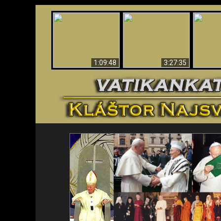
“Magicians” Prove A
Apokalypsa teraz vo
Spiritual World Exists
An
Vatikáne
- Demonic Activity
ident
Caught On Video
1:09:48
3:27:35
<