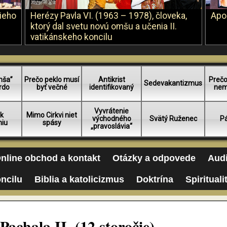
šieho
Herézy Pavla VI. (1963 – 1978), človeka,
Apo
ktorý dal svetu novú omšu a učenia II.
vatikánskeho koncilu
mša”
Prečo peklo musí
Antikrist
Prečo
Sedevakantizmus
rdo
byť večné
identifikovaný
nem
Vyvrátenie
 k
Mimo Cirkvi niet
východného
Svätý Ruženec
Pá
niu
spásy
„pravoslávia“
nline obchod a kontakt
Otázky a odpovede
Audi
oncilu
Biblia a katolicizmus
Doktrína
Spirituali
achala II. (12.storočie)