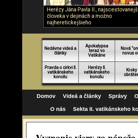
Herézy Jána Pavla II., najscestovanej
človeka v dejinách a možno
najheretickejšieho
Apokalypsa
Nedávne videá a
Nová “o
teraz vo
články
novus o
Vatikáne
Pravda o cirkvi II.
Herézy II.
Kroky
vatikánskeho
vatikánskeho
obráte
koncilu
koncilu
Domov
Videá a články
Správy
O
O nás
Sekta II. vatikánskeho k
Vyznanie viery za pápeža P