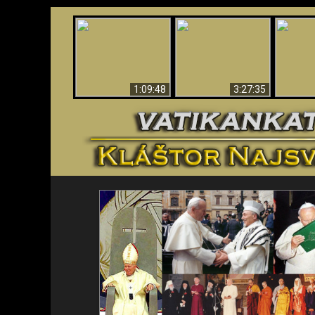
“Magicians” Prove A
Apokalypsa teraz vo
Spiritual World Exists
An
Vatikáne
- Demonic Activity
ident
Caught On Video
1:09:48
3:27:35
<