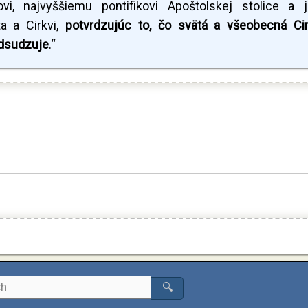
i, najvyššiemu pontifikovi Apoštolskej stolice a 
a a Cirkvi,
potvrdzujúc to, čo svätá a všeobecná Ci
odsudzuje
.“
🔍