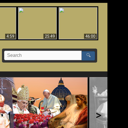
Uznanie Františka za
 musí byť
Babylon padol, padol!!
pápeža = Odpadnutie
né
od viery
4:59
25:49
46:00
🔍
>