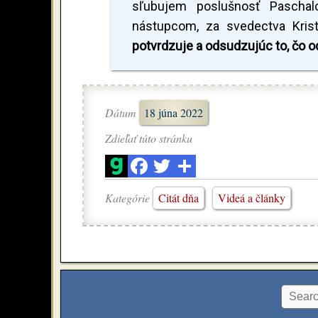
sľubujem poslušnosť Paschalov
nástupcom, za svedectva Krist
potvrdzuje a odsudzujúc to, čo 
Dátum
18 júna 2022
Zdieľať túto stránku
Kategórie
Citát dňa
Videá a články