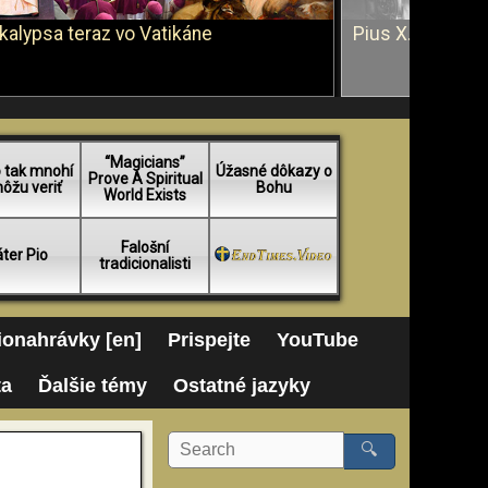
kalypsa teraz vo Vatikáne
Pius X. vs. Ján 
“Magicians”
 tak mnohí
Úžasné dôkazy o
Prove A Spiritual
ôžu veriť
Bohu
World Exists
Falošní
ter Pio
tradicionalisti
onahrávky [en]
Prispejte
YouTube
ta
Ďalšie témy
Ostatné jazyky
🔍