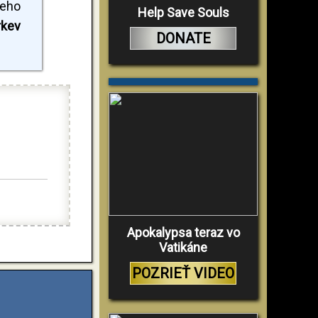
jeho
Help Save Souls
rkev
DONATE
Apokalypsa teraz vo
Vatikáne
POZRIEŤ VIDEO