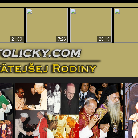
Úžasné dôkazy o
Bohu – vedecké
tikrist
Prečo tak mnoho ľudí
Prečo peklo
dôkazy o Bohu, ktoré
ifikovaný
nemôže veriť
več
vyvracajú teóriu
evolúcie
21:09
7:26
28:19