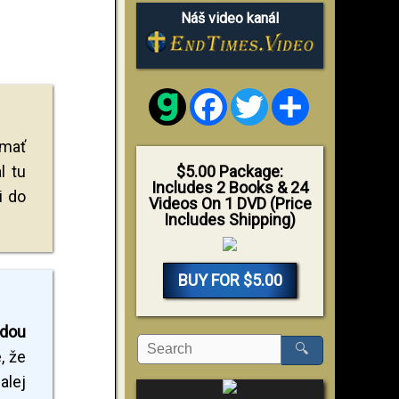
Náš video kanál
Facebook
Twitter
Share
 mať
l tu
$5.00 Package:
Includes 2 Books & 24
i do
Videos On 1 DVD (Price
Includes Shipping)
BUY FOR $5.00
ždou
🔍
, že
alej