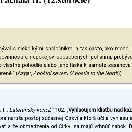
rebýval s niekoľkými spoločníkmi a tak často, ako mohol
povinností a nepokojov spôsobených pohanmi, prebýva
ho vlastné pohodlie alebo jeho láska k samote zasahoval
rené.“ (Azgar,
Apoštol severu (Apostle to the North
))
II.,
Lateránsky koncil
, 1102: „
Vyhlasujem kliatbu nad ka
orá narúša postoj súčasnej Cirkvi a ktorá učí a vyhlasuje
ť a že obmedzenia od Cirkvi sa majú vrhnúť nabok. Ď