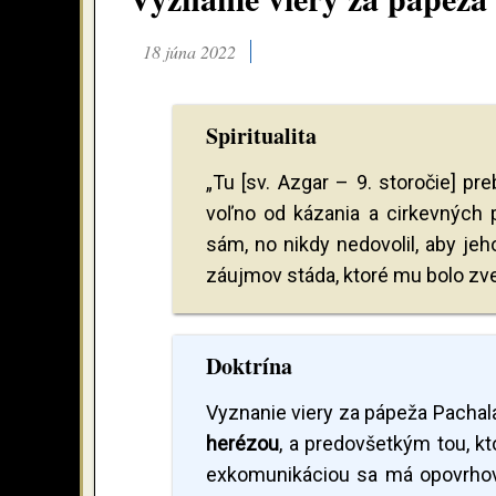
18 júna 2022
Spiritualita
„Tu [sv. Azgar – 9. storočie] p
voľno od kázania a cirkevných 
sám, no nikdy nedovolil, aby je
záujmov stáda, ktoré mu bolo zve
Doktrína
Vyznanie viery za pápeža Pachala 
herézou
, a predovšetkým tou, kt
exkomunikáciou sa má opovrhova