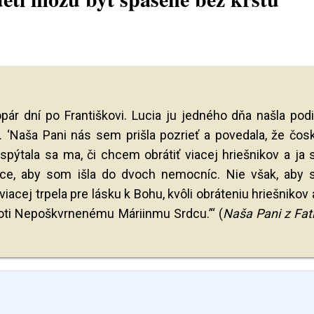
opár dní po Františkovi. Lucia ju jedného dňa našla pod
a. ‘Naša Pani nás sem prišla pozrieť a povedala, že čos
 spýtala sa ma, či chcem obrátiť viacej hriešnikov a ja
hce, aby som išla do dvoch nemocníc. Nie však, aby
iacej trpela pre lásku k Bohu, kvôli obráteniu hriešnikov 
oti Nepoškvrnenému Máriinmu Srdcu.’“ (
Naša Pani z Fa