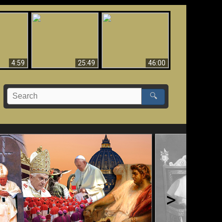
Uznanie Františka za
 musí byť
Babylon padol, padol!!
pápeža = Odpadnutie
né
od viery
4:59
25:49
46:00
🔍
>