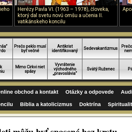
šieho
Herézy Pavla VI. (1963 – 1978), človeka,
Apo
ktorý dal svetu novú omšu a učenia II.
vatikánskeho koncilu
mša”
Prečo peklo musí
Antikrist
Prečo
Sedevakantizmus
rdo
byť večné
identifikovaný
nem
Vyvrátenie
 k
Mimo Cirkvi niet
východného
Svätý Ruženec
Pá
niu
spásy
„pravoslávia“
nline obchod a kontakt
Otázky a odpovede
Audi
oncilu
Biblia a katolicizmus
Doktrína
Spirituali
 deti môžu byť spasené bez krstu