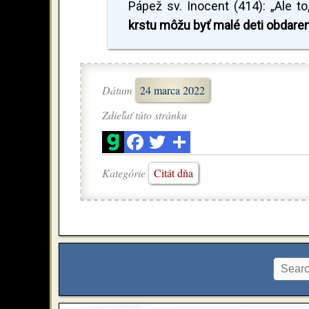
Pápež sv. Inocent (414): „Ale to,
krstu môžu byť malé deti obdare
Dátum
24 marca 2022
Zdieľať túto stránku
Kategórie
Citát dňa