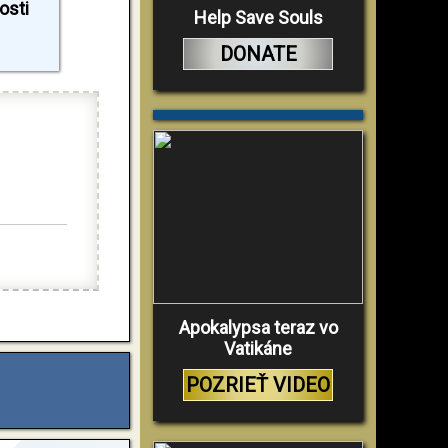
osti
Help Save Souls
DONATE
Apokalypsa teraz vo
Vatikáne
POZRIEŤ VIDEO