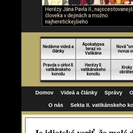
Herézy Jána Pavla II., najscestovanej
človeka v dejinách a možno
najheretickejšieho
Apokalypsa
Nedávne videá a
Nová “o
teraz vo
články
novus o
Vatikáne
Pravda o cirkvi II.
Herézy II.
Kroky
vatikánskeho
vatikánskeho
obráte
koncilu
koncilu
Domov
Videá a články
Správy
O
O nás
Sekta II. vatikánskeho k
Je idiotské veriť, že malé