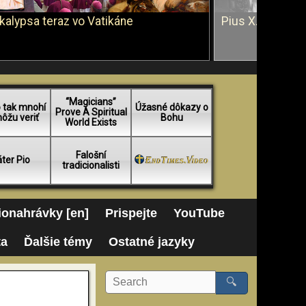
kalypsa teraz vo Vatikáne
Pius X. vs. Ján 
“Magicians”
 tak mnohí
Úžasné dôkazy o
Prove A Spiritual
ôžu veriť
Bohu
World Exists
Falošní
ter Pio
tradicionalisti
onahrávky [en]
Prispejte
YouTube
ta
Ďalšie témy
Ostatné jazyky
🔍