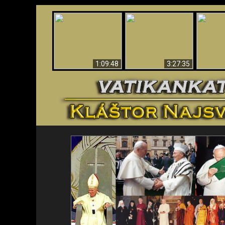
“Magicians” Prove A
Apokalypsa teraz vo
Spiritual World Exists
An
Vatikáne
- Demonic Activity
ident
Caught On Video
1:09:48
3:27:35
<