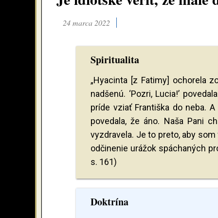
24 marca 2022
Spiritualita
„Hyacinta [z Fatimy] ochorela z
nadšenú. ‘Pozri, Lucia!’ povedal
príde vziať Františka do neba. A
povedala, že áno. Naša Pani c
vyzdravela. Je to preto, aby som v
odčinenie urážok spáchaných pr
s. 161)
Doktrína