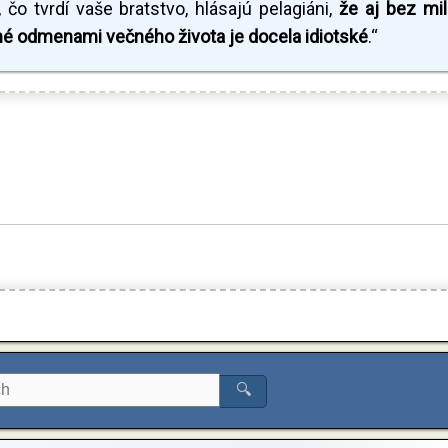
 čo tvrdí vaše bratstvo, hlásajú pelagiáni,
že aj bez mil
né odmenami večného života je docela idiotské
.“
🔍