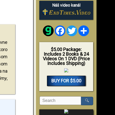
Náš video kanál
Facebook
Twitter
Share
ivne
koro
$5.00 Package:
Includes 2 Books & 24
 som
Videos On 1 DVD (Price
Includes Shipping)
 som
a na
timy
,
BUY FOR $5.00
🔍