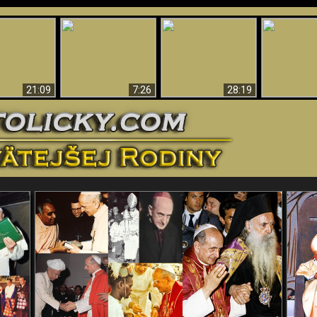
Úžasné dôkazy o
Bohu – vedecké
tikrist
Prečo tak mnoho ľudí
Prečo peklo
dôkazy o Bohu, ktoré
ifikovaný
nemôže veriť
več
vyvracajú teóriu
evolúcie
21:09
7:26
28:19