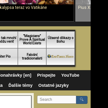
kalypsa teraz vo Vatikáne
Pius X. vs. Ján 
“Magicians”
 tak mnohí
Úžasné dôkazy o
Prove A Spiritual
ôžu veriť
Bohu
World Exists
Falošní
ter Pio
tradicionalisti
onahrávky [en]
Prispejte
YouTube
ta
Ďalšie témy
Ostatné jazyky
🔍