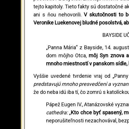
tejto kapitoly. Tieto fakty sú dostatočné 
ani s ňou nehovorili.
V skutočnosti to b
Veronike Luekenovej bludné posolstvá, aby
BAYSIDE UČ
„Panna Mária“ z Bayside, 14. august
dom môjho Otca,
môj Syn znova a
mnoho miestností v panskom sídle,
Vyššie uvedené tvrdenie vraj od „Pan
predstavujú mnoho presvedčení a vyznan
že do neba idú iba tí, čo zomrú s katolícko
Pápež Eugen IV., Atanázovské vyznan
cathedra:
„
Kto chce byť spasený, mu
neporušiteľnosti nezachovával, bez