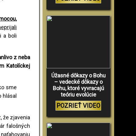
 mocou,
eprijali
 a boli
anlivo z neba
m Katolíckej
Úžasné dôkazy o Bohu
– vedecké dôkazy o
ako sme
Bohu, ktoré vyvracajú
teóriu evolúcie
 hlásal
POZRIEŤ VIDEO
, že zjavenia
ár falošných
u naťahovaniu