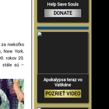
Help Save Souls
DONATE
 za niekoľko
e, New York.
0. rokov 20.
a stále sú –
Apokalypsa teraz vo
Vatikáne
POZRIEŤ VIDEO