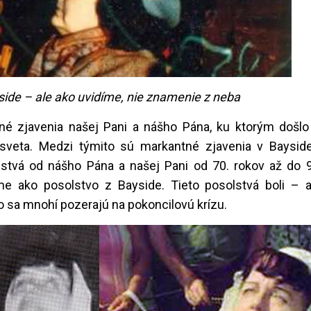
ide – ale ako uvidíme, nie znamenie z neba
jné zjavenia našej Pani a nášho Pána, ku ktorým došlo
 sveta. Medzi týmito sú markantné zjavenia v Baysid
lstvá od nášho Pána a našej Pani od 70. rokov až do 9
áme ako posolstvo z Bayside. Tieto posolstvá boli – 
o sa mnohí pozerajú na pokoncilovú krízu.