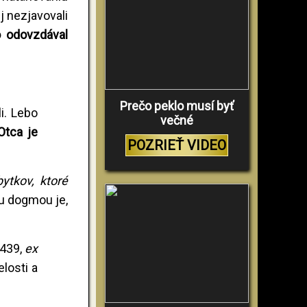
j nezjavovali
o odovzdával
Prečo peklo musí byť
i. Lebo
večné
Otca je
POZRIEŤ VIDEO
ytkov, ktoré
ou dogmou je,
1439,
ex
elosti a