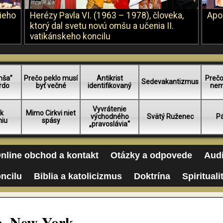
šieho
Herézy Pavla VI. (1963 – 1978), človeka,
Apo
ktorý dal svetu novú omšu a učenia II.
vatikánskeho koncilu
mša”
Prečo peklo musí
Antikrist
Prečo
Sedevakantizmus
rdo
byť večné
identifikovaný
nem
Vyvrátenie
 k
Mimo Cirkvi niet
východného
Svätý Ruženec
Pá
niu
spásy
„pravoslávia“
nline obchod a kontakt
Otázky a odpovede
Audi
oncilu
Biblia a katolicizmus
Doktrína
Spirituali
de, New York