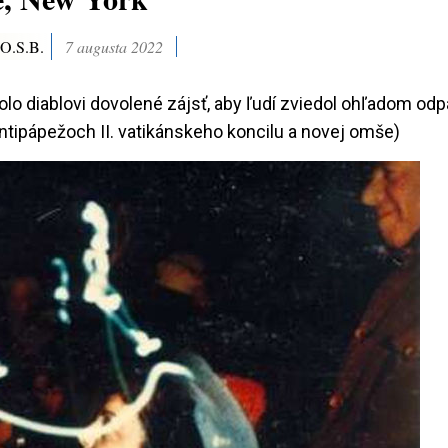
 O.S.B.
7 augusta 2022
lo diablovi dovolené zájsť, aby ľudí zviedol ohľadom odpad
ntipápežoch II. vatikánskeho koncilu a novej omše)