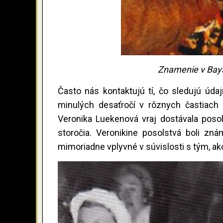
Znamenie v Bays
Často nás kontaktujú tí, čo sledujú úda
minulých desaťročí v rôznych častiach
Veronika Luekenová vraj dostávala poso
storočia. Veronikine posolstvá boli zn
mimoriadne vplyvné v súvislosti s tým, ak