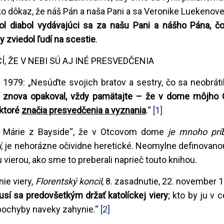
ako dôkaz, že náš Pán a naša Pani a sa Veronike Luekenove
ol diabol vydávajúci sa za našu Pani a nášho Pána, č
 zviedol ľudí na scestie
.
Í, ŽE V NEBI SÚ AJ INÉ PRESVEDČENIA
 1979: „Nesúďte svojich bratov a sestry, čo sa neobrátil
 znova opakoval, vždy pamätajte – že v dome môjho 
 ktoré
značia presvedčenia a vyznania
.“
[1]
ny Márie z Bayside“, že v Otcovom dome
je mnoho príb
í
, je nehorázne očividne heretické. Neomylne definovan
u vierou, ako sme to preberali naprieč touto knihou.
ie viery,
Florentský koncil
, 8. zasadnutie, 22. november 
sí sa predovšetkým držať katolíckej viery
; kto by ju v c
pochyby naveky zahynie.“
[2]