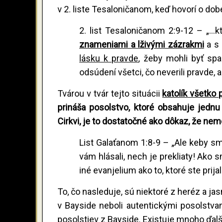
v 2. liste Tesaloničanom, keď hovorí o dob
2. list Tesaloničanom 2:9-12 – „..
znameniami a lživými zázrakmi
a s 
lásku k pravde
, žeby mohli byť spa
odsúdení všetci, čo neverili pravde, a
Tvárou v tvár tejto situácii
katolík všetko 
prináša posolstvo, ktoré obsahuje jednu
Cirkvi, je to dostatočné ako dôkaz, že nemô
List Galaťanom 1:8-9 – „Ale keby sm
vám hlásali, nech je prekliaty! Ako 
iné evanjelium ako to, ktoré ste prijal
To, čo nasleduje, sú niektoré z heréz a ja
v Bayside neboli autentickými posolstva
posolstiev z Bayside. Existuje mnoho ďal