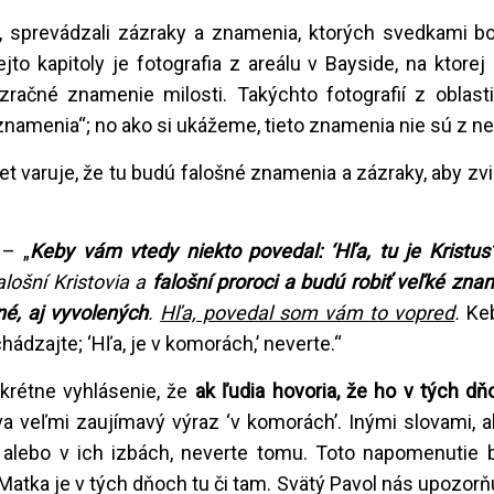
a, sprevádzali zázraky a znamenia, ktorých svedkami bo
to kapitoly je fotografia z areálu v Bayside, na ktorej
zračné znamenie milosti. Takýchto fotografií z oblast
„znamenia“; no ako si ukážeme, tieto znamenia nie sú z ne
 varuje, že tu budú falošné znamenia a zázraky, aby zvie
 – „
Keby vám vtedy niekto povedal: ‘Hľa, tu je Kristus’
alošní Kristovia a
falošní proroci a budú robiť veľké zna
né, aj vyvolených
.
Hľa, povedal som vám to vopred
.
Ke
chádzajte; ‘Hľa, je v komorách,’ neverte.“
krétne vyhlásenie, že
ak ľudia hovoria, že ho v tých dň
a veľmi zaujímavý výraz ‘v komorách’. Inými slovami, a
alebo v ich izbách, neverte tomu. Toto napomenutie 
 Matka je v tých dňoch tu či tam. Svätý Pavol nás upozorňu