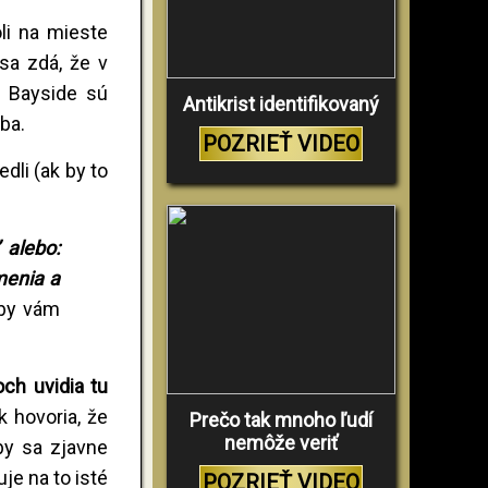
li na mieste
 sa zdá, že v
i Bayside sú
Antikrist identifikovaný
ba.
POZRIEŤ VIDEO
dli (ak by to
 alebo:
menia a
by vám
och uvidia tu
k hovoria, že
Prečo tak mnoho ľudí
nemôže veriť
by sa zjavne
je na to isté
POZRIEŤ VIDEO