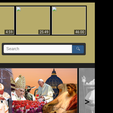
Uznanie Františka za
 musí byť
Babylon padol, padol!!
pápeža = Odpadnutie
né
od viery
4:59
25:49
46:00
🔍
>