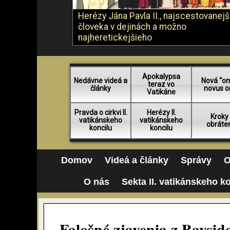
Herézy Jána Pavla II., najscestovanej
človeka v dejinách a možno
najheretickejšieho
Apokalypsa
Nedávne videá a
Nová “o
teraz vo
články
novus o
Vatikáne
Pravda o cirkvi II.
Herézy II.
Kroky
vatikánskeho
vatikánskeho
obráte
koncilu
koncilu
Domov
Videá a články
Správy
O
O nás
Sekta II. vatikánskeho k
Falošné zjavenia z Baysi