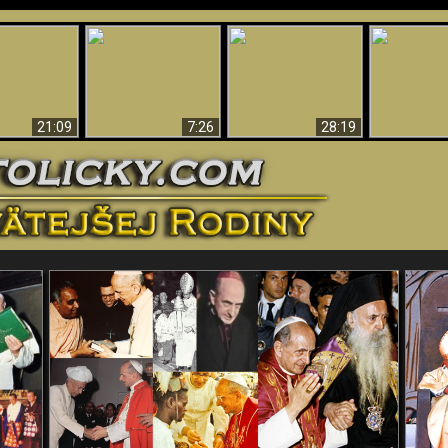
Úžasné dôkazy o
Bohu – vedecké
tikrist
Prečo tak mnoho ľudí
Prečo peklo
dôkazy o Bohu, ktoré
ifikovaný
nemôže veriť
več
vyvracajú teóriu
evolúcie
21:09
7:26
28:19