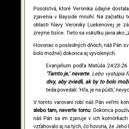
Posolstvá, ktoré Veronika údajne dostal
zjavenia v Bayside mnohí. Na začiatku tej
oblasti hlavy Veroniky Luekenovej je zá
zrejme tisíce. Tieto sa vskutku javia ako 
Hovoriac o posledných dňoch, náš Pán svet
bolo možné) dokonca aj vyvolených.
Evanjelium podľa Matúša 24:23-26
‘Tamto je,’ neverte
. Lebo vystúpia f
divy, aby zviedli, ak by to bolo mož
teda povedali: ‘Hľa, je na púšti,’ nevy
V tomto varovaní robí náš Pán veľmi kon
alebo tam, neverte tomu
. Dokonca použív
náš Pán sa im zjavuje v ich komôrkach 
vzťahovalo aj na tých, čo hovoria, že Jeho