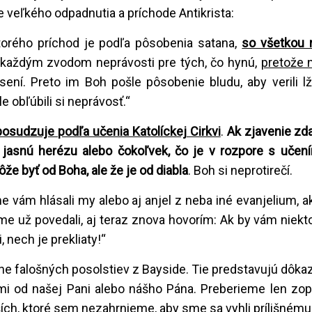
e veľkého odpadnutia a príchode Antikrista:
.ktorého príchod je podľa pôsobenia satana,
so všetkou
každým zvodom neprávosti pre tých, čo hynú,
pretože n
sení. Preto im Boh pošle pôsobenie bludu, aby verili lži
le obľúbili si neprávosť.“
posudzuje podľa učenia Katolíckej Cirkvi
.
Ak zjavenie zd
 jasnú herézu alebo čokoľvek, čo je v rozpore s učení
že byť od Boha, ale že je od diabla
. Boh si neprotirečí.
e vám hlásali my alebo aj anjel z neba iné evanjelium, 
sme už povedali, aj teraz znova hovorím: Ak by vám niekto
i, nech je prekliaty!“
sne falošných posolstiev z Bayside. Tie predstavujú dôkaz
mi od našej Pani alebo nášho Pána. Preberieme len zop
ších, ktoré sem nezahrnieme, aby sme sa vyhli prílišném