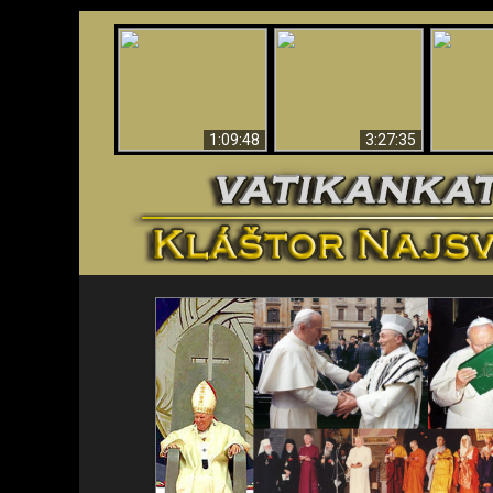
“Magicians” Prove A
Apokalypsa teraz vo
Spiritual World Exists
An
Vatikáne
- Demonic Activity
ident
Caught On Video
1:09:48
3:27:35
<