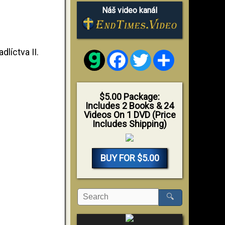
Náš video kanál
líctva II.
Facebook
Twitter
Share
$5.00 Package:
Includes 2 Books & 24
Videos On 1 DVD (Price
Includes Shipping)
BUY FOR $5.00
🔍