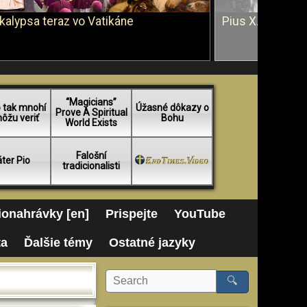
kalypsa teraz vo Vatikáne
Pius X. vs. Ján 
“Magicians”
 tak mnohí
Úžasné dôkazy o
Prove A Spiritual
ôžu veriť
Bohu
World Exists
Falošní
ter Pio
tradicionalisti
onahrávky [en]
Prispejte
YouTube
ta
Ďalšie témy
Ostatné jazyky
🔍