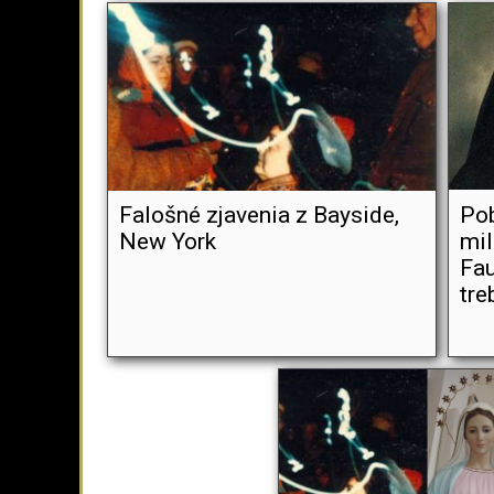
Falošné zjavenia z Bayside,
Po
New York
mil
Fau
tre