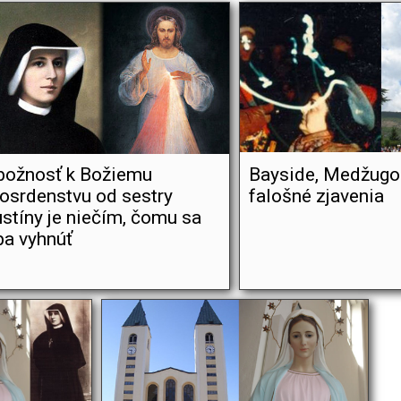
božnosť k Božiemu
Bayside, Medžugor
osrdenstvu od sestry
falošné zjavenia
stíny je niečím, čomu sa
ba vyhnúť