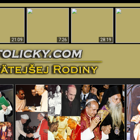
Úžasné dôkazy o
Bohu – vedecké
tikrist
Prečo tak mnoho ľudí
Prečo peklo
dôkazy o Bohu, ktoré
ifikovaný
nemôže veriť
več
vyvracajú teóriu
evolúcie
21:09
7:26
28:19