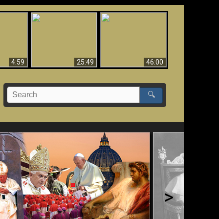
Uznanie Františka za
 musí byť
Babylon padol, padol!!
pápeža = Odpadnutie
né
od viery
4:59
25:49
46:00
🔍
>