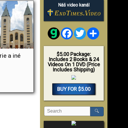
Náš video kanál
Facebook
Twitter
Share
$5.00 Package:
ie a iné
Includes 2 Books & 24
Videos On 1 DVD (Price
Includes Shipping)
BUY FOR $5.00
🔍