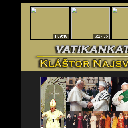
“Magicians” Prove A
Apokalypsa teraz vo
Spiritual World Exists
An
Vatikáne
- Demonic Activity
ident
Caught On Video
1:09:48
3:27:35
<