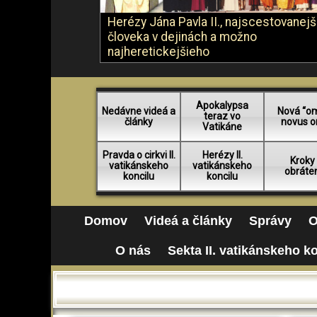
Herézy Jána Pavla II., najscestovanej
človeka v dejinách a možno
najheretickejšieho
Apokalypsa
Nedávne videá a
Nová “o
teraz vo
články
novus o
Vatikáne
Pravda o cirkvi II.
Herézy II.
Kroky
vatikánskeho
vatikánskeho
obráte
koncilu
koncilu
Domov
Videá a články
Správy
O
O nás
Sekta II. vatikánskeho k