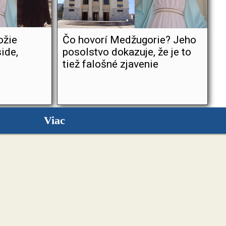
ožie
Čo hovorí Medžugorie? Jeho
ide,
posolstvo dokazuje, že je to
tiež falošné zjavenie
Viac