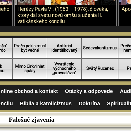
šieho
Herézy Pavla VI. (1963 – 1978), človeka,
Apo
ktorý dal svetu novú omšu a učenia II.
vatikánskeho koncilu
mša”
Prečo peklo musí
Antikrist
Prečo
Sedevakantizmus
rdo
byť večné
identifikovaný
nem
Vyvrátenie
 k
Mimo Cirkvi niet
východného
Svätý Ruženec
Pá
niu
spásy
„pravoslávia“
nline obchod a kontakt
Otázky a odpovede
Audi
oncilu
Biblia a katolicizmus
Doktrína
Spirituali
Falošné zjavenia