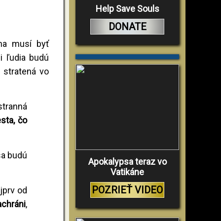
Help Save Souls
DONATE
na musí byť
ci ľudia budú
 stratená vo
stranná
sta, čo
sa budú
Apokalypsa teraz vo
Vatikáne
POZRIEŤ VIDEO
jprv od
achráni
,