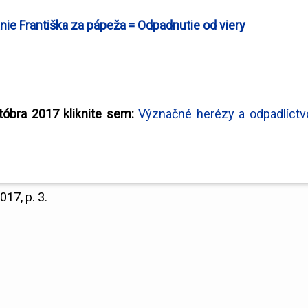
ie Františka za pápeža = Odpadnutie od viery
któbra 2017 kliknite sem:
Význačné herézy a odpadlíctv
017, p. 3.