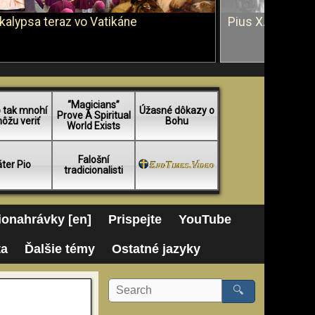
kalypsa teraz vo Vatikáne
Pius X. vs. Ján 
“Magicians”
 tak mnohí
Úžasné dôkazy o
Prove A Spiritual
ôžu veriť
Bohu
World Exists
Falošní
ter Pio
tradicionalisti
onahrávky [en]
Prispejte
YouTube
ta
Ďalšie témy
Ostatné jazyky
🔍