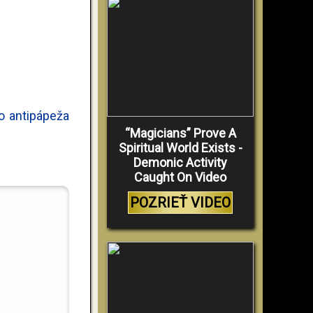
o antipápeža
“Magicians” Prove A
Spiritual World Exists -
Demonic Activity
Caught On Video
POZRIEŤ VIDEO