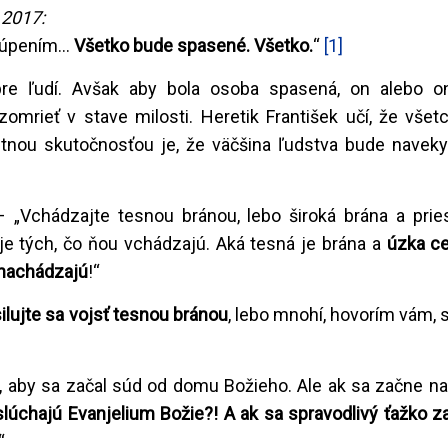
 2017:
úpením...
Všetko bude spasené. Všetko.
“
[1]
e ľudí. Avšak aby bola osoba spasená, on alebo o
omrieť v stave milosti. Heretik František učí, že všet
tnou skutočnosťou je, že väčšina ľudstva bude naveky
 „Vchádzajte tesnou bránou, lebo široká brána a prie
je tých, čo ňou vchádzajú. Aká tesná je brána a
úzka ce
u nachádzajú
!“
ilujte sa vojsť tesnou bránou
, lebo mnohí, hovorím vám, 
as, aby sa začal súd od domu Božieho. Ale ak sa začne na
lúchajú Evanjelium Božie?! A ak sa spravodlivý ťažko z
“