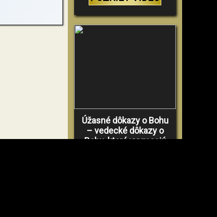
Úžasné dôkazy o Bohu
– vedecké dôkazy o
Bohu, ktoré vyvracajú
teóriu evolúcie
POZRIEŤ VIDEO