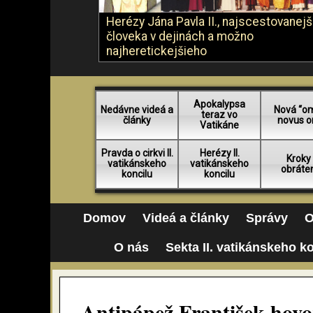
Herézy Jána Pavla II., najscestovanej
človeka v dejinách a možno
najheretickejšieho
Apokalypsa
Nedávne videá a
Nová “o
teraz vo
články
novus o
Vatikáne
Pravda o cirkvi II.
Herézy II.
Kroky
vatikánskeho
vatikánskeho
obráte
koncilu
koncilu
Domov
Videá a články
Správy
O
O nás
Sekta II. vatikánskeho k
Antipápež František hovo