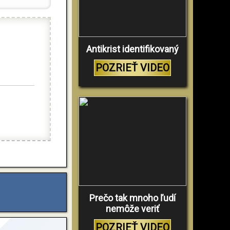
Antikrist identifikovaný
POZRIEŤ VIDEO
Prečo tak mnoho ľudí
nemôže veriť
POZRIEŤ VIDEO