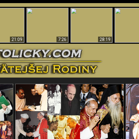
Úžasné dôkazy o
Bohu – vedecké
tikrist
Prečo tak mnoho ľudí
Prečo peklo
dôkazy o Bohu, ktoré
ifikovaný
nemôže veriť
več
vyvracajú teóriu
evolúcie
21:09
7:26
28:19