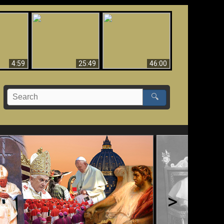
Uznanie Františka za
 musí byť
Babylon padol, padol!!
pápeža = Odpadnutie
né
od viery
4:59
25:49
46:00
🔍
>