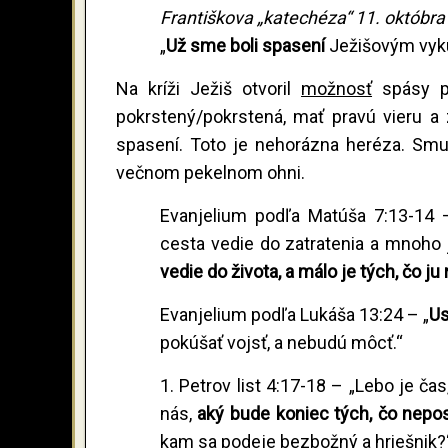
Františkova „katechéza“ 11. októbra
„
Už sme boli spasení
Ježišovým vyk
Na kríži Ježiš otvoril
možnosť
spásy pr
pokrstený/pokrstená, mať pravú vieru a z
spasení. Toto je nehorázna heréza. Smu
večnom pekelnom ohni.
Evanjelium podľa Matúša 7:13-14 –
cesta vedie do zatratenia a mnoho 
vedie do života, a málo je tých, čo j
Evanjelium podľa Lukáša 13:24 – „
Us
pokúšať vojsť, a nebudú môcť.“
1. Petrov list 4:17-18 – „Lebo je č
nás,
aký bude koniec tých, čo nepos
kam sa podeje bezbožný a hriešnik?