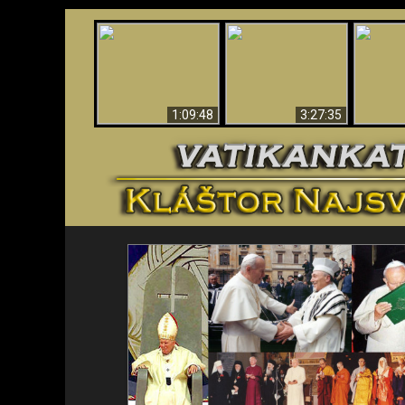
“Magicians” Prove A
Apokalypsa teraz vo
Spiritual World Exists
An
Vatikáne
- Demonic Activity
ident
Caught On Video
1:09:48
3:27:35
<