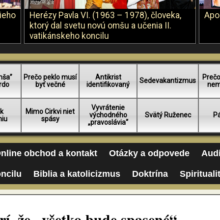
šieho
Herézy Pavla VI. (1963 – 1978), človeka,
Apo
ktorý dal svetu novú omšu a učenia II.
vatikánskeho koncilu
mša”
Prečo peklo musí
Antikrist
Prečo
Sedevakantizmus
rdo
byť večné
identifikovaný
nem
Vyvrátenie
 k
Mimo Cirkvi niet
východného
Svätý Ruženec
Pá
niu
spásy
„pravoslávia“
nline obchod a kontakt
Otázky a odpovede
Audi
oncilu
Biblia a katolicizmus
Doktrína
Spirituali
rí, že „všetko bude spasené“