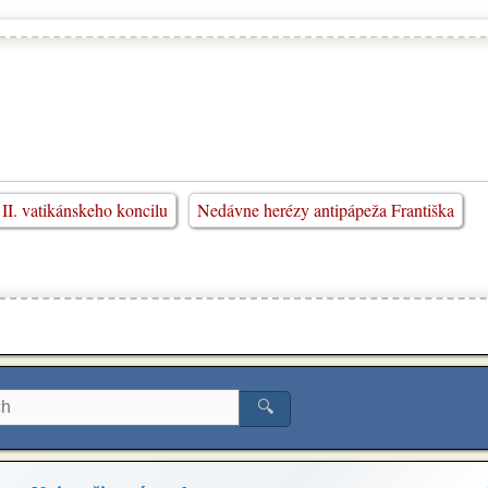
II. vatikánskeho koncilu
Nedávne herézy antipápeža Františka
🔍