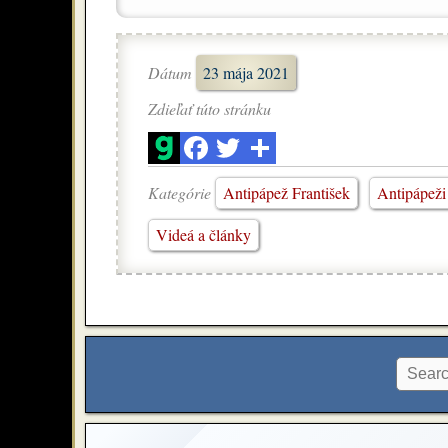
Dátum
23 mája 2021
Zdieľať túto stránku
Kategórie
Antipápež František
Antipápeži 
Videá a články