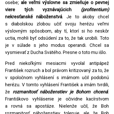
osebe;
ale veľmi výslovne sa zmieňuje o pevnej
viere tých vyznávajúcich
(profitentium)
nekresťanské náboženstvá
. Je to akoby chcel
s diabolskou zlobou učiť svoju herézu veľmi
výslovným spôsobom, aby tí, ktorí si ho neskôr
uctia, mohli byť odsúdení za to, že tak urobili. Toto
je v súlade s jeho modus operandi. Chcel sa
vysmievať z Ducha Svätého. Presne o toto mu išlo.
Pred niekoľkými mesiacmi vyvolal antipápež
František rozruch a bol právom kritizovaný za to, že
v spoločnom vyhlásení s imámom učil podobnú
herézu. V tomto vyhlásení František a imám tvrdili,
že
rozmanitosť náboženstiev je Bohom chcená
.
Františkovo vyhlásenie je očividne kacírstvom
a rovná sa apostáze. Nielenže učil, že Boh
rozmanitosť náboženstiev toleruje, ale že Boh