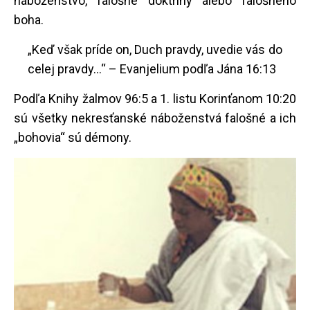
náboženstvo, falošné doktríny alebo falošného
boha.
„Keď však príde on, Duch pravdy, uvedie vás do
celej pravdy...“ – Evanjelium podľa Jána 16:13
Podľa Knihy žalmov 96:5 a 1. listu Korinťanom 10:20
sú všetky nekresťanské náboženstvá falošné a ich
„bohovia“ sú démony.