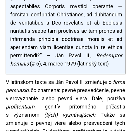
aspectabiles Corporis mystici operante —
forsitan confundat Christianos, ad dubitandum
de veritatibus a Deo revelatis et ab Ecclesia
nuntiatis saepe tam proclives ac tam pronos ad
infirmanda principia doctrinae moralis et ad
aperiendam viam licentiae cuncta in re ethica
permittendi?“ – Ján Pavol II.,
Redemptor
hominis
(# 6), 4. marec 1979 (latinský text)
V latinskom texte sa Ján Pavol II. zmieňuje o
firma
persuasio
, čo znamená: pevné presvedčenie, pevné
vierovyznanie alebo pevná viera. Ďalej používa
profitentium
, genitív prítomného príčastia
s významom
(tých) vyznávajúcich
. Takže sa
zmieňuje o pevnej viere alebo presvedčení tých