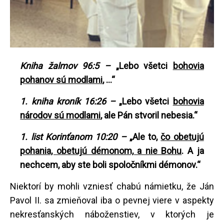
Kniha žalmov 96:5 –
„Lebo všetci
bohovia
pohanov sú modlami
, …“
1. kniha kroník 16:26 –
„Lebo všetci
bohovia
národov sú modlami
, ale Pán stvoril nebesia.“
1. list Korinťanom 10:20 –
„Ale to,
čo obetujú
pohania, obetujú démonom, a nie Bohu
. A ja
nechcem, aby ste boli spoločníkmi démonov.“
Niektorí by mohli vzniesť chabú námietku, že Ján
Pavol II. sa zmieňoval iba o pevnej viere v aspekty
nekresťanských náboženstiev, v ktorých je