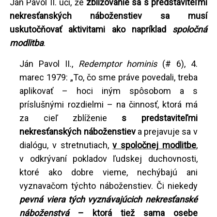
Ján Pavol II. učí, že
zbližovanie sa s predstaviteľmi
nekresťanských náboženstiev sa musí
uskutočňovať aktivitami ako napríklad
spoločná
modlitba
.
Ján Pavol II.,
Redemptor hominis
(# 6), 4.
marec 1979: „To, čo sme práve povedali, treba
aplikovať – hoci iným spôsobom a s
príslušnými rozdielmi – na činnosť, ktorá má
za cieľ zblíženie
s predstaviteľmi
nekresťanských náboženstiev
a prejavuje sa v
dialógu, v stretnutiach,
v spoločnej modlitbe
,
v odkrývaní pokladov ľudskej duchovnosti,
ktoré ako dobre vieme, nechýbajú ani
vyznavačom týchto náboženstiev. Či niekedy
pevná viera tých vyznávajúcich nekresťanské
náboženstvá
– ktorá tiež sama osebe