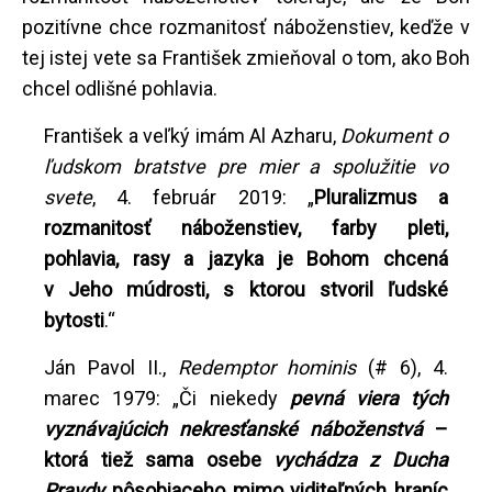
pozitívne chce rozmanitosť náboženstiev, keďže v
tej istej vete sa František zmieňoval o tom, ako Boh
chcel odlišné pohlavia.
František a veľký imám Al Azharu,
Dokument o
ľudskom bratstve pre mier a spolužitie vo
svete
, 4. február 2019: „
Pluralizmus a
rozmanitosť náboženstiev, farby pleti,
pohlavia, rasy a jazyka je Bohom chcená
v Jeho múdrosti, s ktorou stvoril ľudské
bytosti
.“
Ján Pavol II.,
Redemptor hominis
(# 6), 4.
marec 1979: „Či niekedy
pevná viera tých
vyznávajúcich nekresťanské náboženstvá
–
ktorá tiež sama osebe
vychádza z Ducha
Pravdy
pôsobiaceho mimo viditeľných hraníc