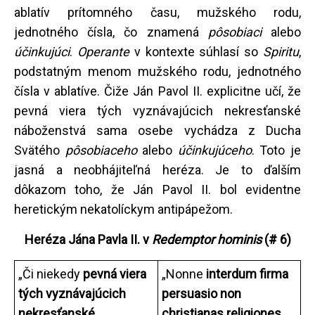
ablatív prítomného času, mužského rodu,
jednotného čísla, čo znamená
pôsobiaci
alebo
účinkujúci
.
Operante
v kontexte súhlasí so
Spiritu
,
podstatným menom mužského rodu, jednotného
čísla v ablatíve. Čiže Ján Pavol II. explicitne učí, že
pevná viera tých vyznávajúcich nekresťanské
náboženstvá sama osebe vychádza z Ducha
Svätého
pôsobiaceho
alebo
účinkujúceho
. Toto je
jasná a neobhájiteľná heréza. Je to ďalším
dôkazom toho, že Ján Pavol II. bol evidentne
heretickým nekatolíckym antipápežom.
Heréza Jána Pavla II. v
Redemptor hominis
(# 6)
„Či niekedy
pevná viera
„Nonne
interdum firma
tých vyznávajúcich
persuasio non
nekresťanské
christianas religiones