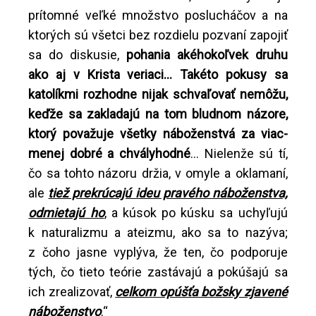
prítomné veľké množstvo poslucháčov a na
ktorých sú všetci bez rozdielu pozvaní zapojiť
sa do diskusie,
pohania akéhokoľvek druhu
ako aj v Krista veriaci... Takéto pokusy sa
katolíkmi rozhodne nijak schvaľovať nemôžu,
keďže sa zakladajú na tom bludnom názore,
ktorý považuje všetky náboženstvá za viac-
menej dobré a chvályhodné
... Nielenže sú tí,
čo sa tohto názoru držia, v omyle a oklamaní,
ale
tiež prekrúcajú ideu pravého náboženstva,
odmietajú ho
, a kúsok po kúsku sa uchyľujú
k naturalizmu a ateizmu, ako sa to nazýva;
z čoho jasne vyplýva, že ten, čo podporuje
tých, čo tieto teórie zastávajú a pokúšajú sa
ich zrealizovať,
celkom opúšťa božsky zjavené
náboženstvo
.“