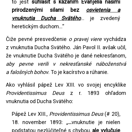
to jest
súhlasiť s kázaním Evanjelia našimi
prirodzenými silami bez
osvietenia a
vnuknutia Ducha Svätého
... je zvedený
heretickým duchom...“
Čiže pevné presvedčenie
o pravej viere
vychádza
z vnuknutia Ducha Svätého. Ján Pavol II. avšak učil,
že vnuknutie Ducha Svätého je dané nekresťanom,
aby pevne verili v nekresťanské náboženstvá
a falošných bohov
. To je kacírstvo a rúhanie.
Ako vyhlásil pápež Lev XIII. vo svojej encyklike
Providentissimus Deus
z r. 1893 ohľadom
vnuknutia od Ducha Svätého:
Pápež Lev XIII.,
Providentissimus Deus
(# 20),
18. november 1893: „
...
vnuknutie je nielen
podstatou nezlúčiteľné s chybou,
ale vylučuje