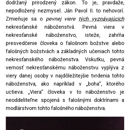
dodržaný prirodzený zákon. To je, pravdaže,
nepodložený nezmysel. Ján Pavol II. to nehovorí.
Zmieňuje sa o
pevnej viere
tých vyznávajúcich
nekresťanské náboženstvá. Pevná viera v
nekresťanské náboženstvo, isteže, zahŕňa
presvedčenie človeka o falošnom božstve alebo
falošných božstvách a základných učeniach tohto
nekresťanského náboženstva. Vskutku, pevná
vernosť nekresťanskému náboženstvu vyplýva z
viery danej osoby v najdôležitejšie tvrdenia tohto
náboženstva, ako napríklad v „boha“, ktorého
uctieva. „Viera“ človeka v to náboženstvo je
neoddeliteľne spojená s falošnými doktrínami a
modlárstvom tohto falošného náboženstva.