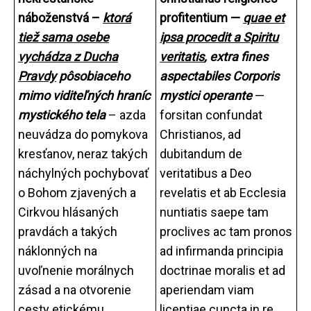
náboženstvá –
ktorá
profitentium —
quae et
tiež sama osebe
ipsa procedit a Spiritu
vychádza z Ducha
veritatis
, extra fines
Pravdy
pôsobiaceho
aspectabiles Corporis
mimo viditeľných hraníc
mystici operante
—
mystického tela
– azda
forsitan confundat
neuvádza do pomykova
Christianos, ad
kresťanov, neraz takých
dubitandum de
náchylných pochybovať
veritatibus a Deo
o Bohom zjavených a
revelatis et ab Ecclesia
Cirkvou hlásaných
nuntiatis saepe tam
pravdách a takých
proclives ac tam pronos
náklonných na
ad infirmanda principia
uvoľnenie morálnych
doctrinae moralis et ad
zásad a na otvorenie
aperiendam viam
cesty etickému
licentiae cuncta in re