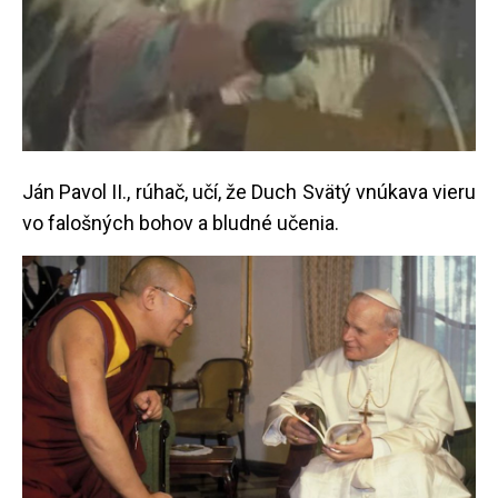
Ján Pavol II., rúhač, učí, že Duch Svätý vnúkava vieru
vo falošných bohov a bludné učenia.