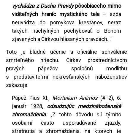
vychádza z Ducha Pravdy
pôsobiaceho mimo
viditeľných hraníc mystického tela
– azda
neuvádza do pomykova kresťanov, neraz
takých náchylných pochybovať o Bohom
zjavených a Cirkvou hlásaných pravdách...“
Toto je bludné učenie a oficiálne schválenie
smrteľného hriechu. Cirkev prostredníctvom
pravých pápežov spoločnú modlitbu
s predstaviteľmi nekresťanských náboženstiev
zakazuje.
Pápež Pius XI.,
Mortalium Animos
(# 2), 6.
január 1928,
odsudzujúc medzináboženské
zhromaždenia
:
„Z tohto dôvodu sú týmito
osobami často usporadúvané zjazdy,
stretnutia a zhromaždenia, na ktorých je