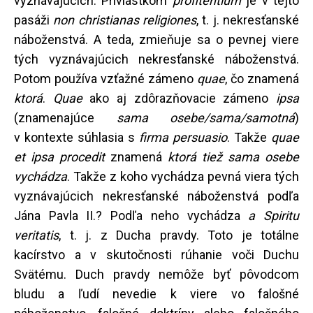
vyznávajúcich. Prívlastkom
profitentium
je v tejto
pasáži
non christianas religiones
, t. j. nekresťanské
náboženstvá. A teda, zmieňuje sa o pevnej viere
tých vyznávajúcich nekresťanské náboženstvá.
Potom používa vzťažné zámeno
quae
, čo znamená
ktorá
.
Quae
ako aj zdôrazňovacie zámeno
ipsa
(znamenajúce
sama osebe/sama/samotná
)
v kontexte súhlasia s
firma persuasio
. Takže
quae
et ipsa procedit
znamená
ktorá tiež sama osebe
vychádza
. Takže z koho vychádza pevná viera tých
vyznávajúcich nekresťanské náboženstvá podľa
Jána Pavla II.? Podľa neho vychádza
a Spiritu
veritatis
, t. j. z Ducha pravdy. Toto je totálne
kacírstvo a v skutočnosti rúhanie voči Duchu
Svätému. Duch pravdy nemôže byť pôvodcom
bludu a ľudí nevedie k viere vo falošné