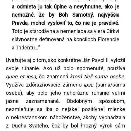
a odmieta ju tak úplne a nevyhnutne, ako je
nemožné, že by Boh Samotný, najvyššia
Pravda, mohol vysloviť to, čo nie je pravdivé
.
Toto je starodávna a nemeniaca sa viera Cirkvi
slávnostne definovaná na konciloch Florencie
a Tridentu...“
Uvažujte aj o tom, ako konkrétne Ján Pavol II. vyložil
svoje rúhanie. Ako už bolo spomenuté, používa
quae et ipsa
, čo znamená
ktorá tiež sama osebe
.
Využíva zdôrazňovacie zámeno
ipsa
(sama/sama
osebe), aby bolo jeho nehorázne rúhanie veľmi
jasne zaznamenané. Obdobným spôsobom,
nezmieňuje sa iba o nejakej pozitívnej mienke
o nekresťanskom náboženstve, akoby vychádzala
z Ducha Svätého, čož by bol hrozný výrok sám