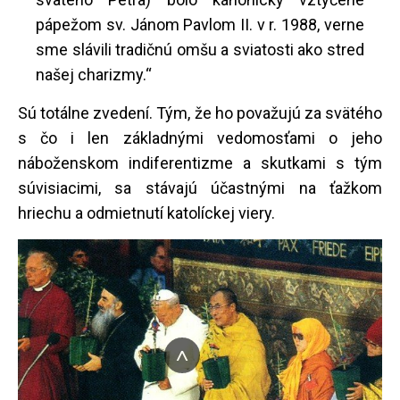
pápežom sv. Jánom Pavlom II. v r. 1988, verne
sme slávili tradičnú omšu a sviatosti ako stred
našej charizmy.“
Sú totálne zvedení. Tým, že ho považujú za svätého
s čo i len základnými vedomosťami o jeho
náboženskom indiferentizme a skutkami s tým
súvisiacimi, sa stávajú účastnými na ťažkom
hriechu a odmietnutí katolíckej viery.
^