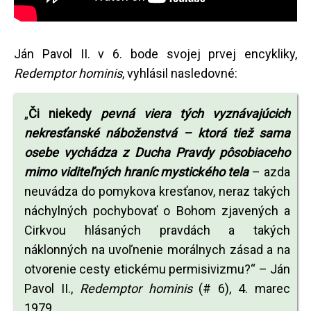
Ján Pavol II. v 6. bode svojej prvej encykliky,
Redemptor hominis
, vyhlásil nasledovné:
„
Či niekedy
pevná viera tých vyznávajúcich
nekresťanské náboženstvá – ktorá tiež sama
osebe vychádza z Ducha Pravdy pôsobiaceho
mimo viditeľných hraníc mystického tela
– azda
neuvádza do pomykova kresťanov, neraz takých
náchylných pochybovať o Bohom zjavených a
Cirkvou hlásaných pravdách a takých
náklonných na uvoľnenie morálnych zásad a na
otvorenie cesty etickému permisivizmu?“ – Ján
Pavol II.,
Redemptor hominis
(# 6), 4. marec
1979