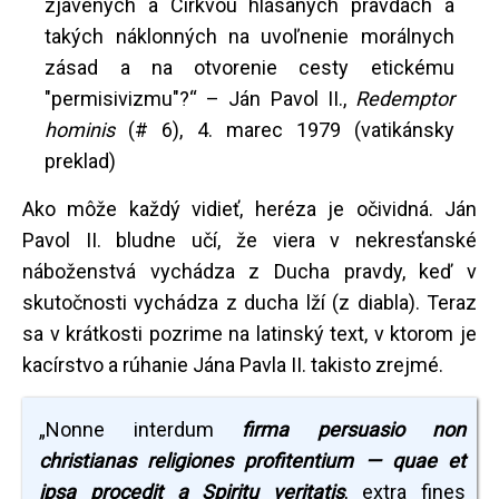
zjavených a Cirkvou hlásaných pravdách a
takých náklonných na uvoľnenie morálnych
zásad a na otvorenie cesty etickému
"permisivizmu"?“ – Ján Pavol II.,
Redemptor
hominis
(# 6), 4. marec 1979 (vatikánsky
preklad)
Ako môže každý vidieť, heréza je očividná. Ján
Pavol II. bludne učí, že viera v nekresťanské
náboženstvá vychádza z Ducha pravdy, keď v
skutočnosti vychádza z ducha lží (z diabla). Teraz
sa v krátkosti pozrime na latinský text, v ktorom je
kacírstvo a rúhanie Jána Pavla II. takisto zrejmé.
„Nonne interdum
firma persuasio non
christianas religione
s
profitentium — quae et
ipsa procedit a Spiritu veritatis
, extra fines