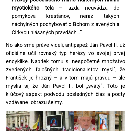
mystického tela
– azda neuvádza do
pomykova kresťanov, neraz takých
náchylných pochybovať o Bohom zjavených a
Cirkvou hlásaných pravdách...“
No ako sme práve videli, antipápež Ján Pavol II. už
oficiálne učil rovnaký typ herézy vo svojej prvej
encyklike. Napriek tomu si nespočetné množstvo
zvedených falošných tradicionalistov myslí, že
František je hrozný – a v tom majú pravdu – ale
myslia si, že Ján Pavol II. bol „svätý“. Toto je
kľúčový aspekt podvodu posledných čias a pocty
vzdávanej obrazu šelmy.