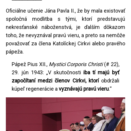
Oficiálne učenie Jána Pavla II., že by mala existovať
spoločná modlitba s tými, ktorí predstavujú
nekresťanské náboženstvá, je ďalším dôkazom
toho, že nevyznával pravú vieru, a preto sa nemôže
považovať za člena Katolíckej Cirkvi alebo pravého
pápeža.
Pápež Pius XII.,
Mystici Corporis Christi
(# 22),
29. jún 1943: „V skutočnosti
iba tí majú byť
započítaní medzi členov Cirkvi, ktorí
obdržali
kúpeľ regenerácie a
vyznávajú pravú vieru
.“