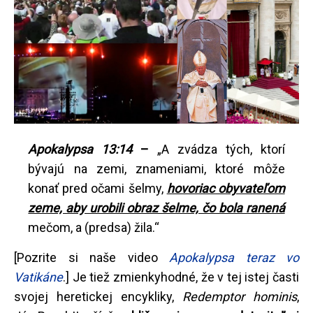
Apokalypsa 13:14
–
„A zvádza tých, ktorí
bývajú na zemi, znameniami, ktoré môže
konať pred očami šelmy,
hovoriac obyvateľom
zeme, aby urobili obraz šelme, čo bola ranená
mečom, a (predsa) žila.“
[Pozrite si naše video
Apokalypsa teraz vo
Vatikáne
.] Je tiež zmienkyhodné, že v tej istej časti
svojej heretickej encykliky,
Redemptor hominis
,