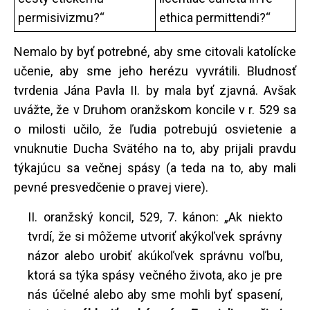
permisivizmu?“
ethica permittendi?“
Nemalo by byť potrebné, aby sme citovali katolícke
učenie, aby sme jeho herézu vyvrátili. Bludnosť
tvrdenia Jána Pavla II. by mala byť zjavná. Avšak
uvážte, že v Druhom oranžskom koncile v r. 529 sa
o milosti učilo, že ľudia potrebujú osvietenie a
vnuknutie Ducha Svätého na to, aby prijali pravdu
týkajúcu sa večnej spásy (a teda na to, aby mali
pevné presvedčenie o pravej viere).
II. oranžský koncil, 529, 7. kánon: „Ak niekto
tvrdí, že si môžeme utvoriť akýkoľvek správny
názor alebo urobiť akúkoľvek správnu voľbu,
ktorá sa týka spásy večného života, ako je pre
nás účelné alebo aby sme mohli byť spasení,