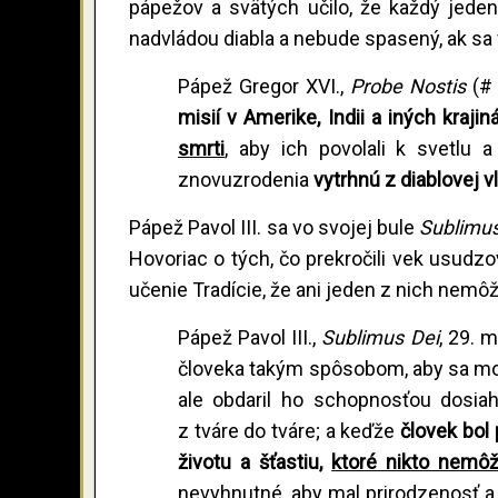
pápežov a svätých učilo, že každý jeden 
nadvládou diabla a nebude spasený, ak sa 
Pápež Gregor XVI.,
Probe Nostis
(#
misií v Amerike, Indii a iných kraji
smrti
, aby ich povolali k svetlu a
znovuzrodenia
vytrhnú z diablovej v
Pápež Pavol III. sa vo svojej bule
Sublimu
Hovoriac o tých, čo prekročili vek usudzov
učenie Tradície, že ani jeden z nich nemôž
Pápež Pavol III.,
Sublimus Dei
, 29. 
človeka takým spôsobom, aby sa moho
ale obdaril ho schopnosťou dosia
z tváre do tváre; a keďže
človek bol
životu a šťastiu,
ktoré nikto nemôž
nevyhnutné, aby mal prirodzenosť a 