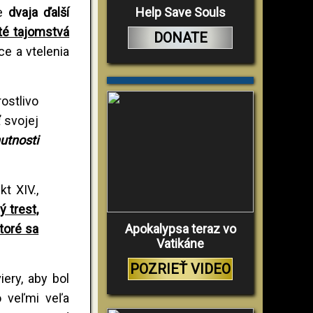
Help Save Souls
že
dvaja ďalší
ité tajomstvá
DONATE
ce a vtelenia
rostlivo
ť svojej
utnosti
t XIV.,
 trest,
Apokalypsa teraz vo
toré sa
Vatikáne
POZRIEŤ VIDEO
ery, aby bol
o veľmi veľa