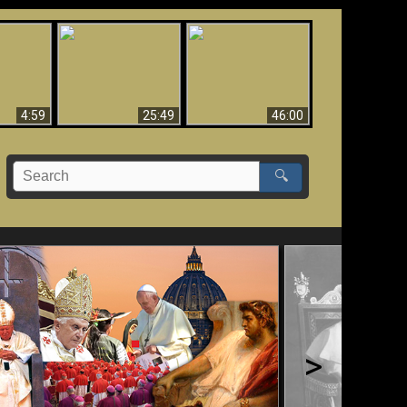
Uznanie Františka za
 musí byť
Babylon padol, padol!!
pápeža = Odpadnutie
né
od viery
4:59
25:49
46:00
🔍
>