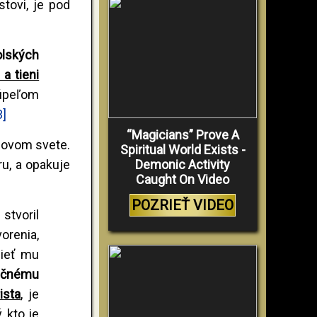
tovi, je pod
olských
a tieni
úpeľom
3]
“Magicians” Prove A
Novom svete.
Spiritual World Exists -
Demonic Activity
ru, a opakuje
Caught On Video
POZRIEŤ VIDEO
stvoril
orenia,
dieť mu
večnému
ista
, je
 kto je