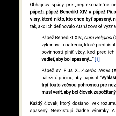
Obhajcov spásy pre „neprekonateľne n
pápeži, pápež Benedikt XIV. a pápež Pius
viery, ktoré nikto, kto chce byť spasený
tak, ako ich definovalo Atanázovské vyznan
Pápež Benedikt XIV.,
Cum Religiosi
(
vykonával opatrenia, ktoré predpísal 
povinnosti plniť vždy, keď pred ic
vedieť, aby bol spasený
...“
[1]
Pápež sv. Pius X.,
Acerbo Nimis
(
náležitú príčinu, aby napísal: ‘
Vyhlas
trpí touto večnou pohromou pre nez
musí veriť, aby bol človek započíta
Každý človek, ktorý dosiahol vek rozumu
spasený. Neexistujú žiadne výnimky. A 