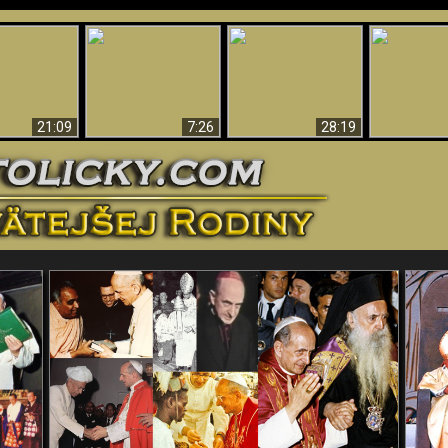
Úžasné dôkazy o
Bohu – vedecké
tikrist
Prečo tak mnoho ľudí
Prečo peklo
dôkazy o Bohu, ktoré
ifikovaný
nemôže veriť
več
vyvracajú teóriu
evolúcie
21:09
7:26
28:19