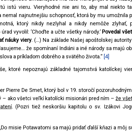
 tú istú vieru. Vieryhodné nie ani to, aby mal niekto t
sa nemal najnutnejšiu schopnosť, ktorá by mu umožnila pri
motná, ktorý nikdy nezlyhal a nikdy nemôže zlyhať, 
 úrad vyvolil: ‘Choďte a učte všetky národy.’
Povedal všet
ať náuky viery
. (...) Na základe Našej apoštolskej autorit
asujeme... že spomínaní Indiáni a iné národy sa majú obr
slova a príkladom dobrého a svätého života.“
[4]
še, ktoré nepoznajú základné tajomstvá katolíckej vie
áter Pierre De Smet, ktorý bol v 19. storočí pozoruhodn
 – ako všetci veľkí katolícki misionári pred ním –
že všet
atení
. (Pozri tiež neskoršiu kapitolu o sv. Izákovi Jo
„Do misie Potawatomi sa majú pridať ďalší kňazi a môj su