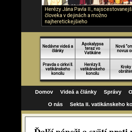
Herézy Jána Pavla II., najscestovanej
človeka v dejinách a možno
najheretickejšieho
Apokalypsa
Nedávne videá a
Nová “o
teraz vo
články
novus o
Vatikáne
Pravda o cirkvi II.
Herézy II.
Kroky
vatikánskeho
vatikánskeho
obráte
koncilu
koncilu
Domov
Videá a články
Správy
O
O nás
Sekta II. vatikánskeho k
Ďalší pápeži a svätí prot