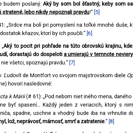
že budem poslaný.
Aký by som bol šťastný, keby som s
ú stratené, lebo nikdy nepoznali pravdu
!“
[5]
1: „Srdce ma bolí pri pomyslení na toľké mnohé duše, k
tatok kňazov, ktorí by ich poučili.“
[6]
 „
Aký to pocit pri pohľade na túto obrovskú krajinu, kde
udí, dorastajú do dospeloti
a umierajú v temnote nevier
 nie všetci, spoznajú pravdu.“
[7]
v. Ľudovít de Montfort vo svojom majstrovskom diele
Op
e) hovorí nasledovné:
cta k Márii
(# 61): „Pod nebom niet iného mena, daného
byť spasení... Každý jeden z veriacich, ktorý s nim
iča, spadne, uschne a vhodný bude iba na vrhnutie d
l, lož, neprávosť, márnosť, smrť a zatratenie
.“
[8]