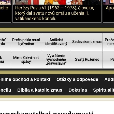
šieho
Herézy Pavla VI. (1963 – 1978), človeka,
Apo
ktorý dal svetu novú omšu a učenia II.
vatikánskeho koncilu
mša”
Prečo peklo musí
Antikrist
Prečo
Sedevakantizmus
rdo
byť večné
identifikovaný
nem
Vyvrátenie
 k
Mimo Cirkvi niet
východného
Svätý Ruženec
Pá
niu
spásy
„pravoslávia“
nline obchod a kontakt
Otázky a odpovede
Audi
oncilu
Biblia a katolicizmus
Doktrína
Spirituali
i neprekonateľnej nevedomosti