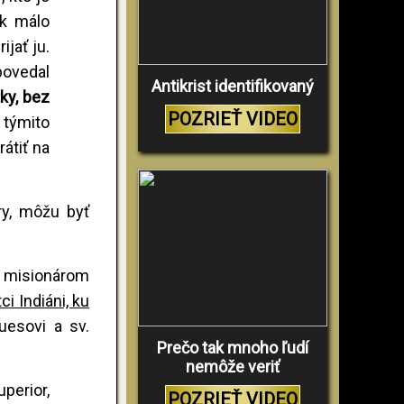
ak málo
jať ju.
povedal
Antikrist identifikovaný
ky, bez
POZRIEŤ VIDEO
y týmito
átiť na
ry, môžu byť
ým misionárom
ci Indiáni, ku
guesovi a sv.
Prečo tak mnoho ľudí
nemôže veriť
perior,
POZRIEŤ VIDEO