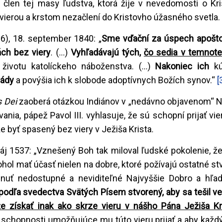
člen tej masy ľudstva, ktorá žije v nevedomosti o Kris
vierou a krstom nezačlení do Kristovho úžasného svetla.
 6), 18. september 1840: „
Sme vďační za úspech apošt
nách bez viery
. (...)
Vyhľadávajú tých,
čo sedia v temnote 
 životu katolíckeho náboženstva. (...)
Nakoniec ich
k
lády
a povýšia ich k slobode adoptívnych Božích synov.“
[
s Dei
zaoberá otázkou Indiánov v „nedávno objavenom“ 
ania, pápež Pavol III. vyhlasuje, že sú schopní prijať vie
e byť spasený bez viery v Ježiša Krista.
máj 1537: „Vznešený Boh tak miloval ľudské pokolenie, že 
l mať účasť nielen na dobre, ktoré požívajú ostatné stv
hnuť nedostupné a neviditeľné Najvyššie Dobro a hľa
 podľa svedectva Svätých Písem stvorený, aby sa tešil 
e získať inak ako skrze vieru v nášho Pána Ježiša Kr
schopnosti umožňujúce mu túto vieru prijať a aby každý,