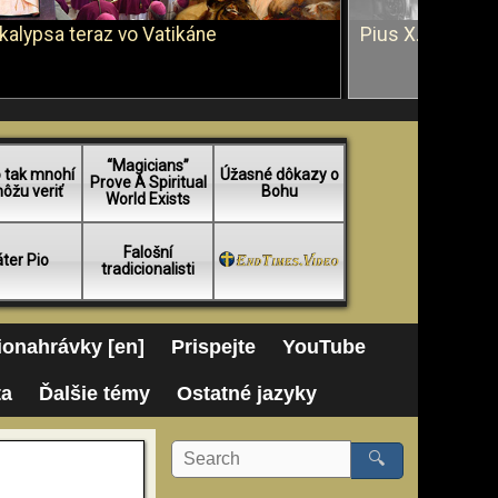
kalypsa teraz vo Vatikáne
Pius X. vs. Ján 
“Magicians”
 tak mnohí
Úžasné dôkazy o
Prove A Spiritual
ôžu veriť
Bohu
World Exists
Falošní
ter Pio
tradicionalisti
onahrávky [en]
Prispejte
YouTube
ta
Ďalšie témy
Ostatné jazyky
🔍