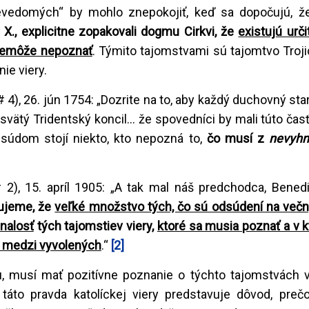
evedomých“ by mohlo znepokojiť, keď sa dopočujú, 
 X., explicitne zopakovali dogmu Cirkvi, že
existujú urč
, nemôže nepoznať
. Týmito tajomstvami sú tajomtvo Troji
ie viery.
# 4), 26. jún 1754: „Dozrite na to, aby každý duchovný sta
svätý Tridentský koncil... že spovedníci by mali túto čas
h súdom stojí niekto, kto nepozná to,
čo musí z
nevyhn
# 2), 15. apríl 1905: „A tak mal náš predchodca, Benedik
ujeme, že
veľké množstvo tých, čo sú odsúdení na večný
nalosť
tých tajomstiev viery,
ktoré sa musia poznať a v k
ný medzi vyvolených
.“
[2]
, musí mať pozitívne poznanie o týchto tajomstvách vi
táto pravda katolíckej viery predstavuje dôvod, preč