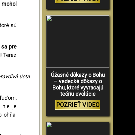
a mohol
toré sú
 sa pre
y
!
Teraz
Úžasné dôkazy o Bohu
ravdivá úcta
– vedecké dôkazy o
Bohu, ktoré vyvracajú
teóriu evolúcie
 ľuďom,
POZRIEŤ VIDEO
 nie je
o ohňa.