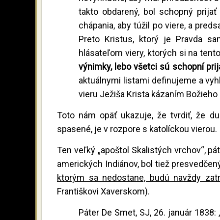
takto obdarený, bol schopný prijať
chápania, aby túžil po viere, a pred
Preto Kristus, ktorý je Pravda sa
hlásateľom viery, ktorých si na tento
výnimky, lebo všetci sú schopní prij
aktuálnymi listami definujeme a vyhl
vieru Ježiša Krista kázaním Božieho 
Toto nám opäť ukazuje, že tvrdiť, že du
spasené, je v rozpore s katolíckou vierou.
Ten veľký „apoštol Skalistých vrchov“, p
amerických Indiánov, bol tiež presvedčený
ktorým sa nedostane, budú navždy zatr
Františkovi Xaverskom).
Páter De Smet, SJ, 26. január 1838: 