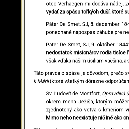
otec Verhaegen mi dodáva nádej, 
vydať za spásu toľkých duší,
ktoré s
Páter De Smet, SJ, 8. december 184
ponechané napospas záhube pre nedos
Páter De Smet, SJ, 9. október 1844:
nedostatok misionárov rodia tisíce ľ
však vďaka nášim úsiliam väčšina, ak
Táto pravda o spáse je dôvodom, prečo s
k Márii
(ktoré všetkým dôrazne odporúčam
Sv. Ľudovít de Montfort,
Opravdivá ú
okrem mena Ježiša, ktorým môžeme 
zjednotený ako vetva s kmeňom vin
Mimo neho neexistuje nič iné ako omy