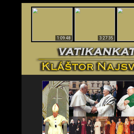
“Magicians” Prove A
Apokalypsa teraz vo
Spiritual World Exists
An
Vatikáne
- Demonic Activity
ident
Caught On Video
1:09:48
3:27:35
<