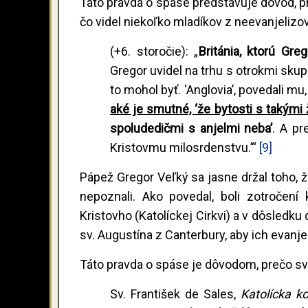
Táto pravda o spáse predstavuje dôvod,
čo videl niekoľko mladíkov z neevanjelizov
(+6. storočie): „
Británia, ktorú Gr
Gregor uvidel na trhu s otrokmi sku
to mohol byť. ‘Anglovia’, povedali mu,
aké je smutné, ‘že bytosti s takými
spoludedičmi s anjelmi neba’
. A pr
Kristovmu milosrdenstvu.’“
[9]
Pápež Gregor Veľký sa jasne držal toho, že
nepoznali. Ako povedal, boli zotročen
Kristovho (Katolíckej Cirkvi) a v dôsledku
sv. Augustína z Canterbury, aby ich evanjel
Táto pravda o spáse je dôvodom, prečo sv
Sv. František de Sales,
Katolícka k