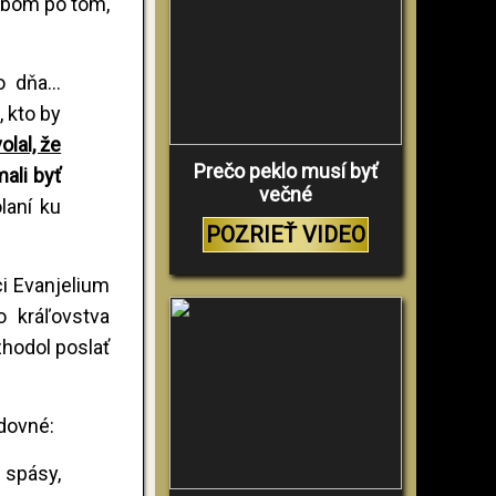
obom po tom,
 dňa...
 kto by
olal, že
Prečo peklo musí byť
mali byť
večné
laní ku
POZRIEŤ VIDEO
ci Evanjelium
o kráľovstva
zhodol poslať
dovné:
 spásy,