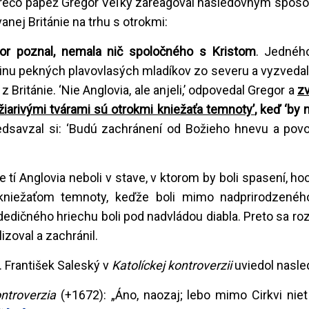
 prečo pápež Gregor Veľký zareagoval nasledovným spôs
anej Británie na trhu s otrokmi:
egor poznal, nemala nič spoločného s Kristom
. Jedného
pinu pekných plavovlasých mladíkov zo severu a vyzvedal,
 z Británie. ‘Nie Anglovia, ale anjeli,’ odpovedal Gregor a
zv
 žiarivými tvárami sú otrokmi kniežaťa temnoty’
, keď ‘by 
edsavzal si: ‘Budú zachránení od Božieho hnevu a povo
 tí Anglovia neboli v stave, v ktorom by boli spasení, ho
í kniežaťom temnoty, keďže boli mimo nadprirodzenéh
 dedičného hriechu boli pod nadvládou diabla. Preto sa ro
izoval a zachránil.
. František Saleský v
Katolíckej kontroverzii
uviedol nasle
ontroverzia
(+1672): „Áno, naozaj; lebo mimo Cirkvi niet