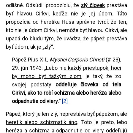
odlišné. Odsúdil propozíciu, že
zlý človek
prestáva
byť hlavou Cirkvi, keďže nie je jej údom. Táto
propozícia od heretika Husa správne tvrdí, že ten,
kto nie je údom Cirkvi, nemôže byť hlavou Cirkvi, ale
upadá do bludu tým, že uvádza, že pápež prestáva
byť údom, ak je „zlý“.
Pápež Pius XII.,
Mystici Corporis Christi
(# 23),
29. jún 1943: „Lebo ni
e každý priestupok, hoci
by mohol byť ťažkým zlom
, je taký, že zo
svojej podstaty
oddeľuje človeka od tela
Cirkvi, ako to robí schizma alebo heréza alebo
odpadnutie od viery
.“
[2]
Pápež, ktorý je len zlý, neprestáva byť pápežom, ale
heretik alebo schizmatik áno
. Toto je preto, lebo
heréza a schizma a odpadnutie od viery oddeľujú