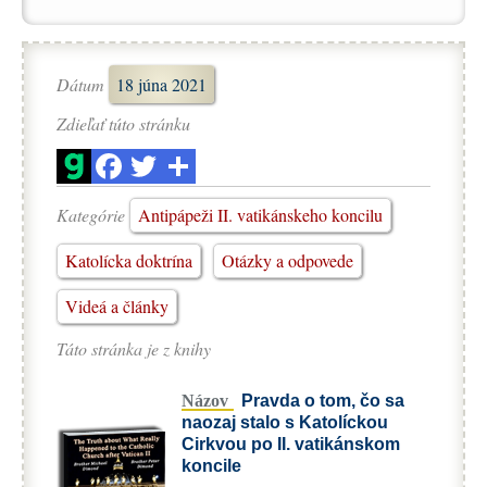
Dátum
18 júna 2021
Zdieľať túto stránku
Kategórie
Antipápeži II. vatikánskeho koncilu
Katolícka doktrína
Otázky a odpovede
Videá a články
Táto stránka je z knihy
Názov
Pravda o tom, čo sa
naozaj stalo s Katolíckou
Cirkvou po II. vatikánskom
koncile