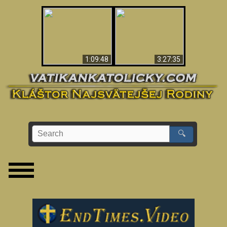
“Magicians” Prove A
Apokalypsa teraz vo
Spiritual World Exists
Vatikáne
- Demonic Activity
Caught On Video
1:09:48
3:27:35
🔍