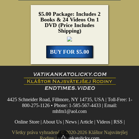
$5.00 Package: Includes 2
Books & 24 Videos On 1
DVD (Price Includes
Shipping)
BUY FOR $5.00
4425 Schneider Road, Fillmore, NY 14735, USA | Toll-Free: 1-
800-275-1126 • Phone: 1-585-567-4433 | Email:
mhfm1@aol.com
Online Store
|
About Us
|
News
|
Article
|
Videos
|
RSS
|
Všetky práva vyhradené © 2020-2026 Kláštor Najsvätejšej
^
Rodiny |
vatikankatolicky.com