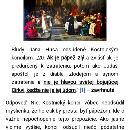
Bludy Jána Husa odsúdené Kostnickým
koncilom: „20.
Ak je pápež zlý
a zvlášť ak je
predurčený k zatrateniu, potom ako Judáš,
apoštol, je z diabla, zlodejom a synom
zatratenia
a
nie je hlavou svätej bojujúcej
Cirkvi, keďže nie je jej údom
.“
[1]
–
zavrhnuté
Odpoveď: Nie, Kostnický koncil vôbec neodsúdil
myšlienku, že heretik by prestal byť pápežom. Ide o
vážne nepochopenie tejto propozície. Ako jasne
vidíme vyššie, koncil odsúdil niečo podstatne