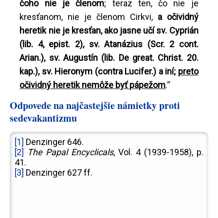
čoho nie je členom
; teraz ten, čo nie je
kresťanom, nie je členom Cirkvi,
a očividný
heretik nie je kresťan, ako jasne učí sv. Cyprián
(lib. 4, epist. 2), sv. Atanázius (Scr. 2 cont.
Arian.), sv. Augustín (lib. De great. Christ. 20.
kap.), sv. Hieronym (contra Lucifer.) a iní;
preto
očividný heretik nemôže byť pápežom
.“
Odpovede na najčastejšie námietky proti
sedevakantizmu
[1]
Denzinger 646.
[2]
The Papal Encyclicals
, Vol. 4 (1939-1958), p.
41.
[3]
Denzinger 627 ff.