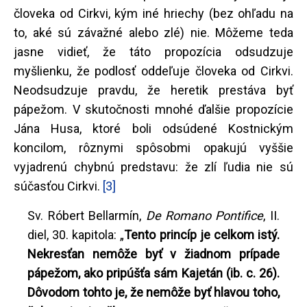
človeka od Cirkvi, kým iné hriechy (bez ohľadu na
to, aké sú závažné alebo zlé) nie. Môžeme teda
jasne vidieť, že táto propozícia odsudzuje
myšlienku, že podlosť oddeľuje človeka od Cirkvi.
Neodsudzuje pravdu, že heretik prestáva byť
pápežom. V skutočnosti mnohé ďalšie propozície
Jána Husa, ktoré boli odsúdené Kostnickým
koncilom, rôznymi spôsobmi opakujú vyššie
vyjadrenú chybnú predstavu: že zlí ľudia nie sú
súčasťou Cirkvi.
[3]
Sv. Róbert Bellarmín,
De Romano Pontifice
, II.
diel, 30. kapitola: „
Tento princíp je celkom istý.
Nekresťan nemôže byť v žiadnom prípade
pápežom, ako pripúšťa sám Kajetán (ib. c. 26).
Dôvodom tohto je, že nemôže byť hlavou toho,