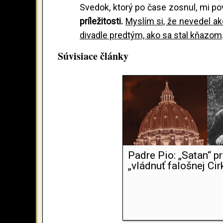
Svedok, ktorý po čase zosnul, mi po
príležitosti.
Myslím si, že nevedel ak
divadle predtým, ako sa stal kňazom
Súvisiace články
Padre Pio: „Satan“ p
„vládnuť falošnej Cir