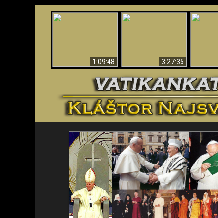
“Magicians” Prove A
Apokalypsa teraz vo
Spiritual World Exists
An
Vatikáne
- Demonic Activity
ident
Caught On Video
1:09:48
3:27:35
<