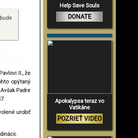
Help Save Souls
DONATE
 bude
avlovi II., že
ohto opýtaný
. Avšak Padre
47.
Apokalypsa teraz vo
Vatikáne
volené urobiť
POZRIEŤ VIDEO
inácii.