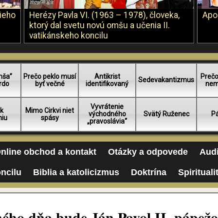
šieho
Herézy Pavla VI. (1963 – 1978), človeka,
Apo
ktorý dal svetu novú omšu a učenia II.
vatikánskeho koncilu
mša”
Prečo peklo musí
Antikrist
Prečo
Sedevakantizmus
rdo
byť večné
identifikovaný
nem
Vyvrátenie
 k
Mimo Cirkvi niet
východného
Svätý Ruženec
Pá
niu
spásy
„pravoslávia“
nline obchod a kontakt
Otázky a odpovede
Audi
oncilu
Biblia a katolicizmus
Doktrína
Spirituali
dného dňa bude Ján Pavol II. pápež