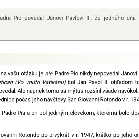
adre Pio povedal Jánovi Pavlovi II., že jedného dňa
 na vašu otázku je
nie
. Padre Pio nikdy nepovedal Jánovi P
tican (Vo vnútri Vatikánu)
bol Ján Pavol II. ohľadom t
povedal. Ale napriek tomu sa mýtus rozšíril všade navôkol
vednice počas jeho návštevy San Giovanni Rotondo v r. 19
ec Padre Pia a on bol jediným človekom, ktorému bolo do
ovanni Rotondo po prvýkrát v r. 1947, krátko po jeho ord