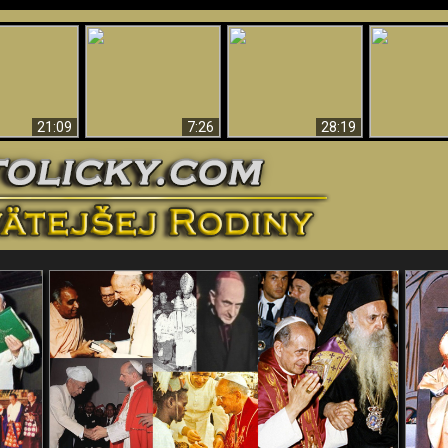
Úžasné dôkazy o
Bohu – vedecké
tikrist
Prečo tak mnoho ľudí
Prečo peklo
dôkazy o Bohu, ktoré
ifikovaný
nemôže veriť
več
vyvracajú teóriu
evolúcie
21:09
7:26
28:19