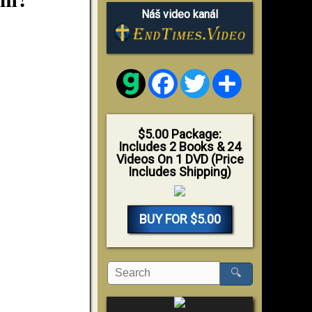
Náš video kanál
Facebook
Twitter
Share
$5.00 Package:
Includes 2 Books & 24
Videos On 1 DVD (Price
Includes Shipping)
BUY FOR $5.00
🔍