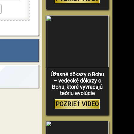
Úžasné dôkazy o Bohu
– vedecké dôkazy o
Bohu, ktoré vyvracajú
teóriu evolúcie
POZRIEŤ VIDEO