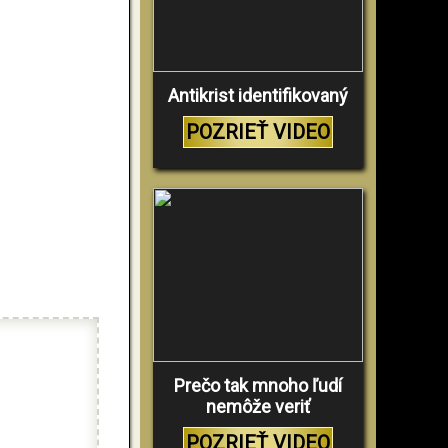
Antikrist identifikovaný
POZRIEŤ VIDEO
Prečo tak mnoho ľudí
nemôže veriť
POZRIEŤ VIDEO