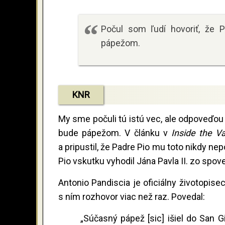
Počul som ľudí hovoriť, že P
pápežom.
KNR
My sme počuli tú istú vec, ale odpoveďou
bude pápežom. V článku v
Inside the Va
a pripustil, že Padre Pio mu toto nikdy ne
Pio vskutku vyhodil Jána Pavla II. zo spo
Antonio Pandiscia je oficiálny životopis
s ním rozhovor viac než raz. Povedal:
„Súčasný pápež [sic] išiel do San Gi