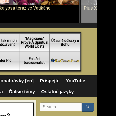
kalypsa teraz vo Vatikáne
Pius X. vs. Ján 
“Magicians”
 tak mnohí
Úžasné dôkazy o
Prove A Spiritual
ôžu veriť
Bohu
World Exists
Falošní
ter Pio
tradicionalisti
onahrávky [en]
Prispejte
YouTube
ta
Ďalšie témy
Ostatné jazyky
🔍
om?