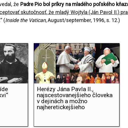
vedal, že
Padre Pio bol príkry na mladého poľského kňaza 
ceptovať skutočnosť, že mladý Wojtyla (Ján Pavol II.) pra
.“ (
Inside the Vatican
, August/september, 1996, s. 12.)
ríde
Herézy Jána Pavla II.,
kvi“
najscestovanejšieho človeka
v dejinách a možno
najheretickejšieho