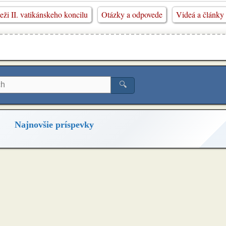
eži II. vatikánskeho koncilu
Otázky a odpovede
Videá a články
🔍
Najnovšie príspevky