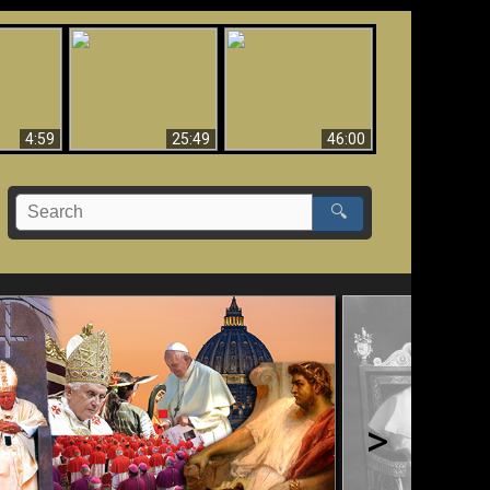
Uznanie Františka za
 musí byť
Babylon padol, padol!!
pápeža = Odpadnutie
né
od viery
4:59
25:49
46:00
🔍
>