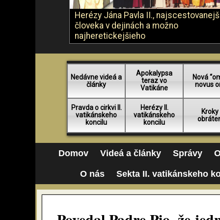
Herézy Jána Pavla II., najscestovanej
človeka v dejinách a možno
najheretickejšieho
Apokalypsa
Nedávne videá a
Nová “o
teraz vo
články
novus o
Vatikáne
Pravda o cirkvi II.
Herézy II.
Kroky
vatikánskeho
vatikánskeho
obráte
koncilu
koncilu
Domov
Videá a články
Správy
O
O nás
Sekta II. vatikánskeho k
Povedal Padre Pio, že je