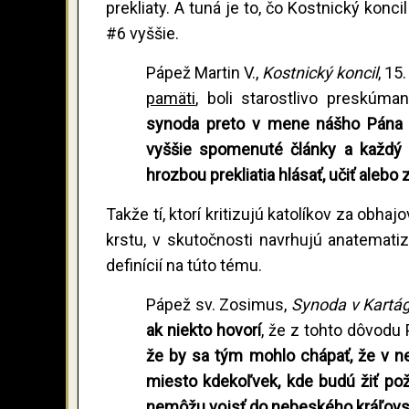
prekliaty. A tuná je to, čo Kostnický kon
#6 vyššie.
Pápež Martin V.,
Kostnický koncil
, 15
pamäti
, boli starostlivo preskúma
synoda preto
v mene nášho Pána 
vyššie spomenuté články a každý 
hrozbou prekliatia hlásať, učiť aleb
Takže tí, ktorí kritizujú katolíkov za ob
krstu, v skutočnosti navrhujú anatemati
definícií na túto tému.
Pápež sv. Zosimus,
Synoda v Kartá
ak niekto hovorí
, že z tohto dôvodu
že by sa tým mohlo chápať, že v n
miesto kdekoľvek, kde budú žiť pože
nemôžu vojsť do nebeského kráľovstv