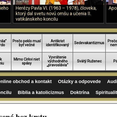
šieho
Herézy Pavla VI. (1963 – 1978), človeka,
Apo
ktorý dal svetu novú omšu a učenia II.
vatikánskeho koncilu
mša”
Prečo peklo musí
Antikrist
Prečo
Sedevakantizmus
rdo
byť večné
identifikovaný
nem
Vyvrátenie
 k
Mimo Cirkvi niet
východného
Svätý Ruženec
Pá
niu
spásy
„pravoslávia“
nline obchod a kontakt
Otázky a odpovede
Audi
oncilu
Biblia a katolicizmus
Doktrína
Spirituali
sené bez krstu