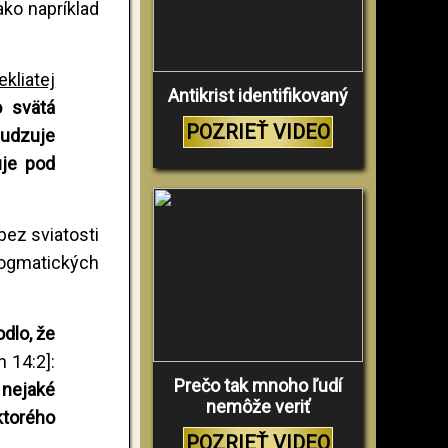
ako napríklad
ekliatej
Antikrist identifikovaný
o svätá
POZRIEŤ VIDEO
sudzuje
uje pod
bez sviatosti
dogmatických
dlo, že
n 14:2]:
Prečo tak mnoho ľudí
 nejaké
nemôže veriť
ktorého
POZRIEŤ VIDEO