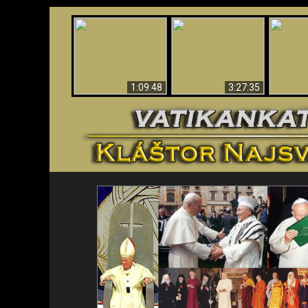
“Magicians” Prove A
Apokalypsa teraz vo
Spiritual World Exists
An
Vatikáne
- Demonic Activity
ident
Caught On Video
1:09:48
3:27:35
<