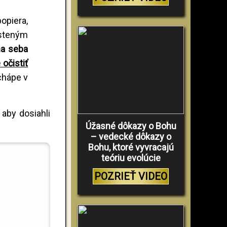
popiera,
rsteným
na seba
očistiť
chápe v
 aby dosiahli
Úžasné dôkazy o Bohu
– vedecké dôkazy o
Bohu, ktoré vyvracajú
teóriu evolúcie
POZRIEŤ VIDEO