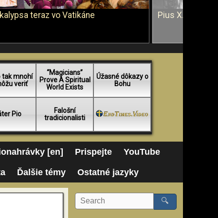
kalypsa teraz vo Vatikáne
Pius X. vs. Ján 
“Magicians”
 tak mnohí
Úžasné dôkazy o
Prove A Spiritual
ôžu veriť
Bohu
World Exists
Falošní
ter Pio
tradicionalisti
onahrávky [en]
Prispejte
YouTube
ta
Ďalšie témy
Ostatné jazyky
🔍