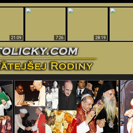
Úžasné dôkazy o
Bohu – vedecké
tikrist
Prečo tak mnoho ľudí
Prečo peklo
dôkazy o Bohu, ktoré
ifikovaný
nemôže veriť
več
vyvracajú teóriu
evolúcie
21:09
7:26
28:19