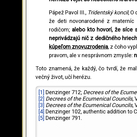
Pápež Pavol III.,
Tridentský koncil
, O
že deti novonarodené z materníc s
rodičom;
alebo kto hovorí, že síce
neprivádzajú nič z dedičného hriec
kúpeľom znovuzrodenia
, z čoho vy
pravom, ale v nesprávnom zmysle:
n
Toto znamená, že každý, čo tvrdí, že mal
večný život, učí herézu.
[1]
Denzinger 712;
Decrees of the Ecumen
[2]
Decrees of the Ecumenical Councils
, 
[3]
Decrees of the Ecumenical Councils
, 
[4]
Denzinger 102, authentic addition to C
[5]
Denzinger 791.