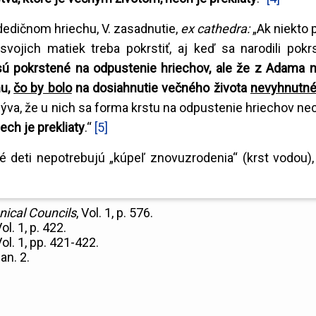
 dedičnom hriechu, V. zasadnutie,
ex cathedra:
„Ak niekto 
vojich matiek treba pokrstiť, aj keď sa narodili pok
 sú pokrstené na odpustenie hriechov, ale že z Adama 
hu,
čo by bolo
na dosiahnutie večného života
nevyhnutné 
plýva, že u nich sa forma krstu na odpustenie hriechov ne
ech je prekliaty
.“
[5]
é deti nepotrebujú „kúpeľ znovuzrodenia“ (krst vodou),
ical Councils
, Vol. 1, p. 576.
Vol. 1, p. 422.
Vol. 1, pp. 421-422.
an. 2.