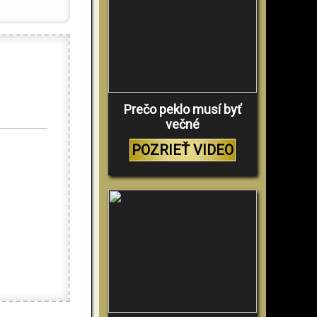
Prečo peklo musí byť
večné
POZRIEŤ VIDEO