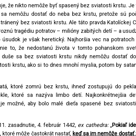
uje, že nikto nemôže byť spasený bez sviatosti krstu. Je
 sa nemôžu dostať do neba bez krstu, pretože sú po
ánený bez sviatosti krstu. Ale táto pravda Katolíckej C
znú tragédiu potratov – milióny zabitých detí – a usudz
 úsudok je však heretický. Najhoršia vec na potratoch 
ie to, že nedostanú života v tomto pohanskom svet
eto duše sa bez sviatosti krstu nikdy nemôžu dostať d
atosti krstu, ako si to dnes mnohí myslia, potom by sata
atá, ktoré zomrú bez krstu, ihneď zostupujú do pekla,
e, ktoré sa nazýva limbo detí. Najkonkrétnejšia defi
e možné, aby bolo malé dieťa spasené bez sviatosti 
 11. zasadnutie, 4. február 1442,
ex cathedra:
„
Pokiaľ ide
, ktoré môže častokrát nastať,
keď sa im nemôže dostať 