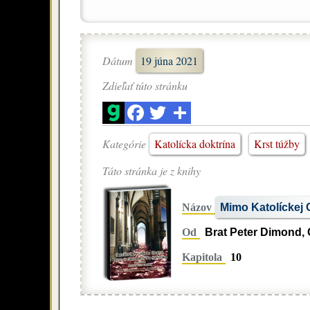
Dátum
19 júna 2021
Zdieľať túto stránku
Kategórie
Katolícka doktrína
Krst túžby
Táto stránka je z knihy
Názov
Mimo Katolíckej C
Od
Brat Peter Dimond, 
Kapitola
10