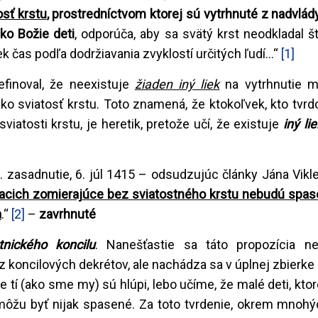
sť krstu
, prostredníctvom ktorej sú vytrhnuté z nadvlády
ko Božie deti
, odporúča, aby sa svätý krst neodkladal št
 čas podľa dodržiavania zvyklostí určitých ľudí...“
[1]
efinoval, že neexistuje
žiaden iný liek
na vytrhnutie m
ako sviatosť krstu. Toto znamená, že ktokoľvek, kto tvrdo
iatosti krstu, je heretik, pretože učí, že existuje
iný li
5. zasadnutie, 6. júl 1415 – odsudzujúc články Jána Vikle
veriacich zomierajúce bez sviatostného krstu nebudú spas
a
.“
[2]
–
zavrhnuté
tnického koncilu
. Nanešťastie sa táto propozícia n
 z koncilových dekrétov, ale nachádza sa v úplnej zbierk
 že tí (ako sme my) sú hlúpi, lebo učíme, že malé deti, kt
môžu byť nijak spasené. Za toto tvrdenie, okrem mnohýc