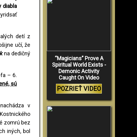
 diabla
yridsať
alých detí z
šijne učí, že
ek
na dedičný
“Magicians” Prove A
Spiritual World Exists -
Demonic Activity
fa – 6.
Caught On Video
ené, sú
POZRIEŤ VIDEO
enachádza v
e Kostnického
oré zomrú bez
h iných, bol