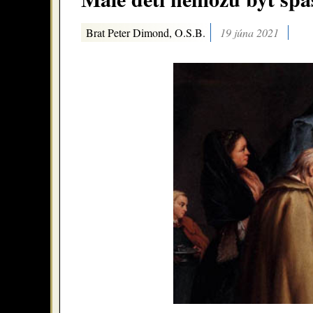
Brat Peter Dimond, O.S.B.
19 júna 2021