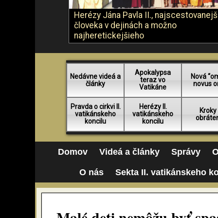
Herézy Jána Pavla II., najscestovanej
človeka v dejinách a možno
najheretickejšieho
Apokalypsa
Nedávne videá a
Nová “o
teraz vo
články
novus o
Vatikáne
Pravda o cirkvi II.
Herézy II.
Kroky
vatikánskeho
vatikánskeho
obráte
koncilu
koncilu
Domov
Videá a články
Správy
O
O nás
Sekta II. vatikánskeho k
Malé deti nemôžu byť spa