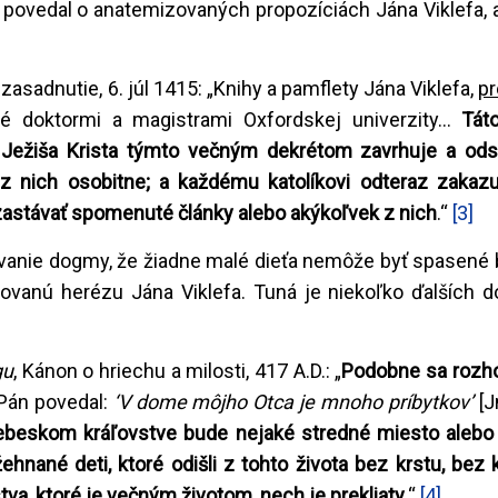
cil povedal o anatemizovaných propozíciách Jána Viklefa, 
. zasadnutie, 6. júl 1415: „Knihy a pamflety Jána Viklefa,
pr
né doktormi a magistrami Oxfordskej univerzity...
Tát
Ježiša Krista týmto večným dekrétom zavrhuje a od
z nich osobitne; a každému katolíkovi odteraz zakaz
o zastávať spomenuté články alebo akýkoľvek z nich
.“
[3]
hajovanie dogmy, že žiadne malé dieťa nemôže byť spasené 
zovanú herézu Jána Viklefa. Tuná je niekoľko ďalších 
gu
, Kánon o hriechu a milosti, 417 A.D.: „
Podobne sa rozho
 Pán povedal:
‘
V dome môjho Otca je mnoho príbytkov
’
[J
ebeskom kráľovstve bude nejaké stredné miesto alebo
hnané deti, ktoré odišli z tohto života bez krstu, bez 
a, ktoré je večným životom, nech je prekliaty
.“
[4]