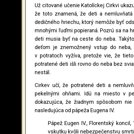
Už citované učenie Katolíckej Cirkvi ukaz
že toto znamená, že deti a nemluvňatá
dedičného hriechu, ktorý nemôže byť odstr
mnohými ľuďmi popieraná. Pozrú sa na hro
deti musia byť na ceste do neba. Takýto
deťom je znemožnený vstup do neba, n
v potratoch vyžíva, pretože vie, že ti
potratené deti išli rovno do neba bez svi
nestál.
Cirkev učí, že potratené deti a nemluvň
pekelnými ohňami. Idú na miesto v pekl
dokazujúca, že žiadnym spôsobom nie j
nasledujúca od pápeža Eugena IV.
Pápež Eugen IV., Florentský koncil,
vskutku kvôli nebezpečenstvu smrti