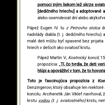
pomoci iným liekom lež skrze sviato
[dedičného hriechu] a adoptované a
alebo osemdesiat dní alebo akýkoľvek
Pápež Eugen IV. tu
z Petrovho stolca
d
nadvlády diabla (t. j. dedičného hriechu) 
malé deti môžu byť spasené bez prijatia sv
hriech v deťoch ako sviatosť krstu.
Pápež Martin V.,
Kostnický koncil
, 1
propozícia: „
Tí, čo tvrdia, že deti 
hlúpi a opovážliví v tom, že to hovori
Toto je fascinujúca propozícia z
Kos
Denzingerovi, ktorý obsahuje len niektoré
koncilu. Arciheretik Ján Viklef navrhoval,
krstu
vodou
(t. j. sviatostného)
krstu, ne