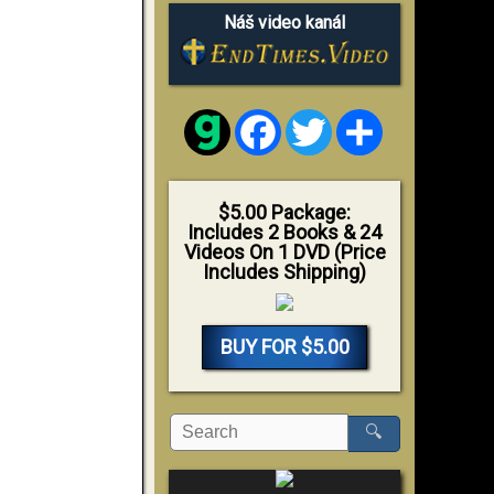
Náš video kanál
Facebook
Twitter
Share
$5.00 Package:
Includes 2 Books & 24
Videos On 1 DVD (Price
Includes Shipping)
BUY FOR $5.00
🔍