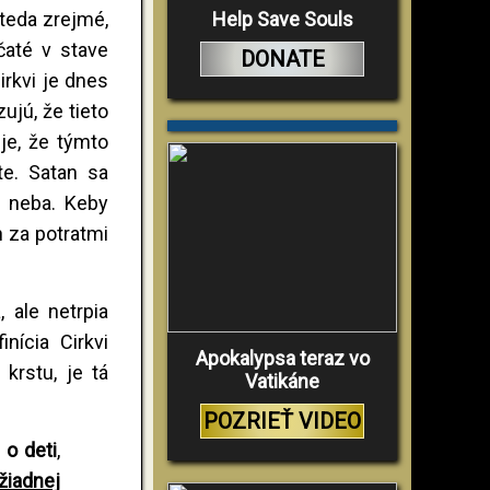
Help Save Souls
 teda zrejmé,
čaté v stave
DONATE
irkvi je dnes
ujú, že tieto
je, že týmto
e. Satan sa
o neba. Keby
n za potratmi
 ale netrpia
nícia Cirkvi
Apokalypsa teraz vo
krstu, je tá
Vatikáne
POZRIEŤ VIDEO
 o deti
,
žiadnej