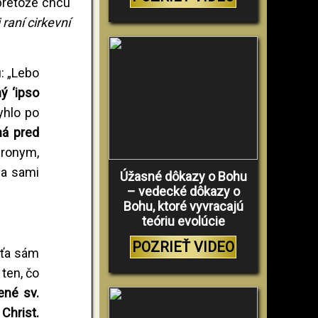
 pretože chcú
 raní cirkevní
u: „Lebo
ený
‘
ipso
vyhlo po
á pred
eronym,
sa sami
Úžasné dôkazy o Bohu
– vedecké dôkazy o
Bohu, ktoré vyvracajú
teóriu evolúcie
POZRIEŤ VIDEO
šťa sám
 ten, čo
ené sv.
 Christ.