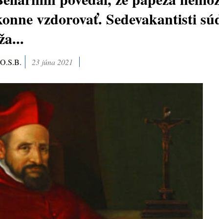
onne vzdorovať. Sedevakantisti súd
a...
 O.S.B.
23 júna 2021