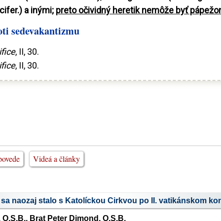
ifer.) a inými;
preto očividný heretik nemôže byť pápež
oti sedevakantizmu
fice
, II, 30.
fice
, II, 30.
povede
Videá a články
sa naozaj stalo s Katolíckou Cirkvou po II. vatikánskom kon
 O.S.B., Brat Peter Dimond, O.S.B.