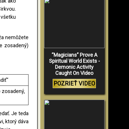
 tak ako
irkvou.
 všetku
peža nemôžete
 je zosadený)
“Magicians” Prove A
Spiritual World Exists -
Demonic Activity
Caught On Video
diť“
POZRIEŤ VIDEO
e zosadený,
vedať. Je teda
i, ktorý dáva