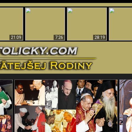
Úžasné dôkazy o
Bohu – vedecké
tikrist
Prečo tak mnoho ľudí
Prečo peklo
dôkazy o Bohu, ktoré
ifikovaný
nemôže veriť
več
vyvracajú teóriu
evolúcie
21:09
7:26
28:19