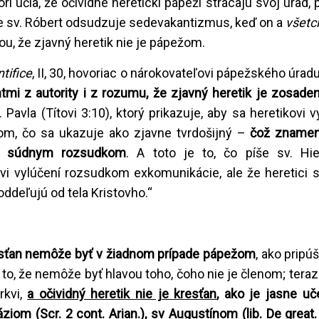
rí učia, že očividne heretickí pápeži strácajú svoj úrad,
, že sv. Róbert odsudzuje sedevakantizmus, keď on a
všetci
u, že zjavný heretik nie je pápežom.
tifice
, II, 30, hovoriac o nárokovateľovi pápežského úrad
mi z autority i z rozumu, že zjavný heretik je zosad
 Pavla (Títovi 3:10), ktorý prikazuje, aby sa heretikovi 
om, čo sa ukazuje ako zjavne tvrdošijný –
čož znamen
bo súdnym rozsudkom
. A toto je to, čo píše sv. Hi
rkvi vylúčení rozsudkom exkomunikácie, ale že heretici 
ddeľujú od tela Kristovho.“
resťan nemôže byť v žiadnom prípade pápežom
, ako pripú
 to, že nemôže byť hlavou toho, čoho nie je členom; teraz
rkvi,
a očividný heretik nie je kresťan
, ako je jasne uč
náziom (Scr. 2 cont. Arian.), sv Augustínom (lib. De great.