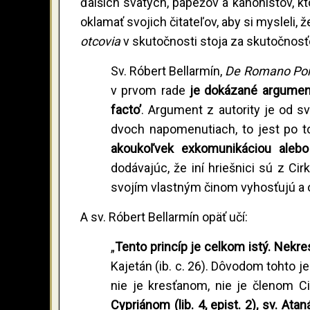
ďalších svätých, pápežov a kánonistov, kto
oklamať svojich čitateľov, aby si mysleli
otcovia
v skutočnosti stoja za skutočnosťo
Sv. Róbert Bellarmín,
De Romano Pon
v prvom rade
je dokázané argument
facto
’
. Argument z autority je od sv.
dvoch napomenutiach, to jest po t
akoukoľvek exkomunikáciou ale
dodávajúc, že iní hriešnici sú z Ci
svojím vlastným činom vyhosťujú a o
A sv. Róbert Bellarmín opäť učí:
„
Tento princíp je celkom istý. Nek
Kajetán (ib. c. 26). Dôvodom tohto je
nie je kresťanom, nie je členom Ci
Cypriánom (lib. 4, epist. 2), sv. Ata