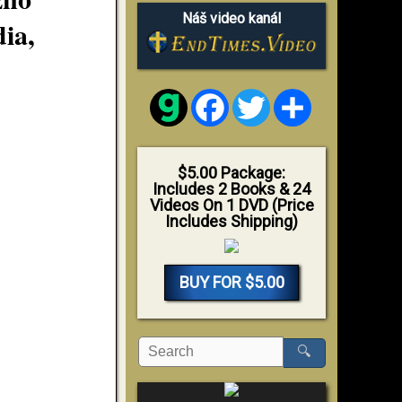
Náš video kanál
ia,
Facebook
Twitter
Share
$5.00 Package:
Includes 2 Books & 24
Videos On 1 DVD (Price
Includes Shipping)
BUY FOR $5.00
🔍