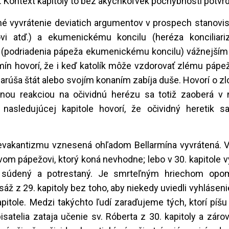
m. Kontext kapitoly to bez akýchkoľvek pochybností potvr
lhé vyvrátenie deviatich argumentov v prospech stanovi
ľovi atď.) a ekumenickému koncilu (heréza konciliar
mu (podriadenia pápeža ekumenickému koncilu) vážnejší
rmín hovorí, že i keď katolík môže vzdorovať zlému páp
 narúša štát alebo svojím konaním zabíja duše. Hovorí o z
vnou reakciou na očividnú herézu sa totiž zaoberá v 
nasledujúcej kapitole hovorí, že očividný heretik 
evakantizmu vznesená ohľadom Bellarmína vyvrátená. V 
avom pápežovi, ktorý koná nevhodne; lebo v 30. kapitole v
súdený a potrestaný. Je smrteľným hriechom opom
asáž z 29. kapitoly bez toho, aby niekedy uviedli vyhláseni
pitole. Medzi takýchto ľudí zaraďujeme tých, ktorí píšu
 pisatelia zataja učenie sv. Róberta z 30. kapitoly a zár