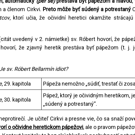
om, automaticky
(per se)
prestáva byť pápežom a hlavou
,
 a členom Cirkvi.
Preto môže byť súdený a potrestaný
C
tcov
, ktorí učia, že očividní heretici okamžite strácajú
(citát uvedený v 2. námietke) sv. Róbert hovorí, že pá
le hovorí, že zjavný heretik prestáva byť pápežom (t. j.
Je sv. Róbert Bellarmín idiot?
e
, 29. kapitola
Pápeža nemožno „súdiť, trestať či zosa
Pápež, ktorý je očividným heretikom, j
e
, 30. kapitola
„súdený a potrestaný“.
i neprotirečí. Je učiteľ Cirkvi a presne vie, čo sa snaží po
vorí o očividne heretickom pápežovi
, ale o pravom pápežov