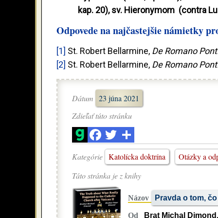
kap. 20), sv. Hieronymom (contra Luc
Odpovede na najčastejšie námietky pr
[1]
St. Robert Bellarmine,
De Romano Ponti
[2]
St. Robert Bellarmine,
De Romano Ponti
Dátum
23 júna 2021
Zdieľať túto stránku
Kategórie
Katolícka doktrína
Otázky a od
Táto stránka je z knihy
Názov
Pravda o tom, čo 
Od
Brat Michal Dimond,