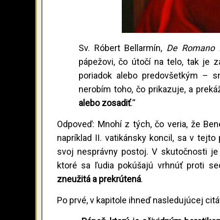
Sv. Róbert Bellarmín,
De Romano P
pápežovi, čo útočí na telo, tak je 
poriadok alebo predovšetkým – sn
nerobím toho, čo prikazuje, a preká
alebo zosadiť
.“
Odpoveď: Mnohí z tých, čo veria, že Bene
napríklad II. vatikánsky koncil, sa v tej
svoj nesprávny postoj. V skutočnosti je
ktoré sa ľudia pokúšajú vrhnúť proti s
zneužitá a prekrútená
.
Po prvé, v kapitole ihneď nasledujúcej citá