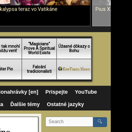
kalypsa teraz vo Vatikáne
Pius X. vs. Ján 
“Magicians”
 tak mnohí
Úžasné dôkazy o
Prove A Spiritual
ôžu veriť
Bohu
World Exists
Falošní
ter Pio
tradicionalisti
onahrávky [en]
Prispejte
YouTube
ta
Ďalšie témy
Ostatné jazyky
🔍
žno