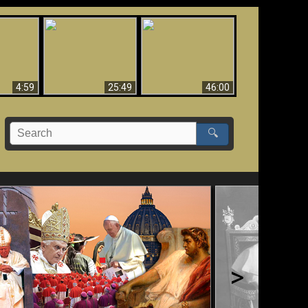
Uznanie Františka za
 musí byť
Babylon padol, padol!!
pápeža = Odpadnutie
né
od viery
4:59
25:49
46:00
🔍
>