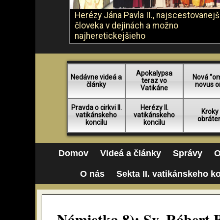
Herézy Jána Pavla II., najscestovanej
človeka v dejinách a možno
najheretickejšieho
Apokalypsa
Nedávne videá a
Nová “o
teraz vo
články
novus o
Vatikáne
Pravda o cirkvi II.
Herézy II.
Kroky
vatikánskeho
vatikánskeho
obráte
koncilu
koncilu
Domov
Videá a články
Správy
O
O nás
Sekta II. vatikánskeho k
Námietka 8): Sv. Róbert 