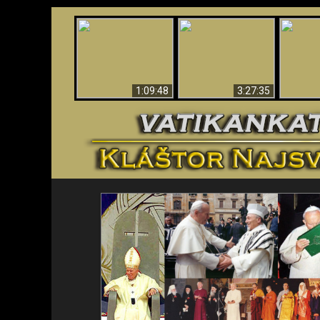
“Magicians” Prove A
Apokalypsa teraz vo
Spiritual World Exists
An
Vatikáne
- Demonic Activity
ident
Caught On Video
1:09:48
3:27:35
<