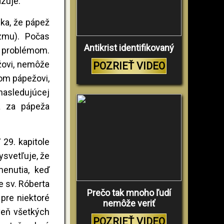
dzuje.
ska, že pápež
izmu). Počas
Antikrist identifikovaný
m problémom.
ežovi, nemôže
POZRIEŤ VIDEO
lom pápežovi,
nasledujúcej
sa za pápeža
29. kapitole
ysvetľuje, že
enutia, keď
e sv. Róberta
Prečo tak mnoho ľudí
 pre niektoré
nemôže veriť
oveň všetkých
POZRIEŤ VIDEO