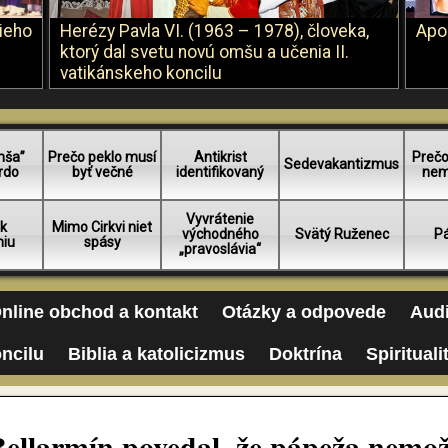
šieho
Herézy Pavla VI. (1963 – 1978), človeka,
Apo
ktorý dal svetu novú omšu a učenia II.
vatikánskeho koncilu
mša”
Prečo peklo musí
Antikrist
Prečo
Sedevakantizmus
rdo
byť večné
identifikovaný
nem
Vyvrátenie
 k
Mimo Cirkvi niet
východného
Svätý Ruženec
Pá
niu
spásy
„pravoslávia“
nline obchod a kontakt
Otázky a odpovede
Audi
oncilu
Biblia a katolicizmus
Doktrína
Spirituali
Bellarmín povedal, že pápeža nemo