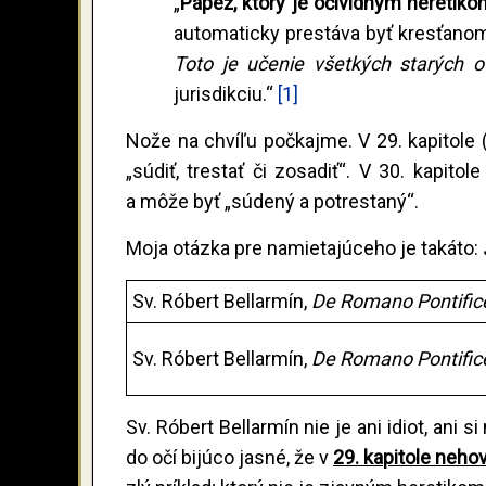
„
Pápež, ktorý je očividným heretik
automaticky prestáva byť kresťanom
Toto je učenie všetkých starých o
jurisdikciu.“
[1]
Nože na chvíľu počkajme. V 29. kapitole 
„súdiť, trestať či zosadiť“. V 30. kapito
a môže byť „súdený a potrestaný“.
Moja otázka pre namietajúceho je takáto:
Sv. Róbert Bellarmín,
De Romano Pontific
Sv. Róbert Bellarmín,
De Romano Pontific
Sv. Róbert Bellarmín nie je ani idiot, ani s
do očí bijúco jasné, že v
29. kapitole neho