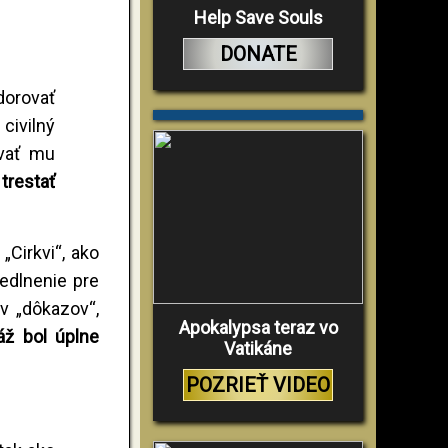
Help Save Souls
DONATE
dorovať
civilný
ovať mu
trestať
„Cirkvi“, ako
vedlnenie pre
v „dôkazov“,
Apokalypsa teraz vo
áž bol úplne
Vatikáne
POZRIEŤ VIDEO