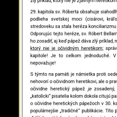
zlý príklad; ktorý nie je zjavným heretiko
29. kapitola sv. Róberta obsahuje siahod
podlieha svetskej moci (cisárovi, krá
stredoveku sa stala heréza konciliariz
Odporujúc tejto heréze, sv. Róbert Bella
ho zosadiť, aj keď pápež dáva zlý príklad,
ktorý nie je očividným heretikom
; sprá
kapitole! Je to celkom jednoduché. V 
nepovažuje!
S týmto na pamäti je námietka proti sed
nehovorí o očividnom heretikovi, ale o pr
očividne heretický pápež
je
zosadený, 
„katolícki“ pisatelia kolom dokola citujú p
o očividne heretických pápežoch v 30. ka
populárnejšie „tradičné“ publikácie. Títo