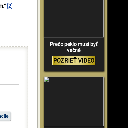
om
.“
[2]
Prečo peklo musí byť
večné
POZRIEŤ VIDEO
cile