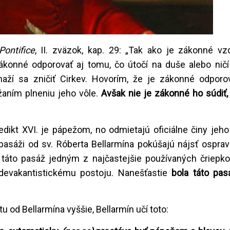
ontifice
, II. zväzok, kap. 29: „Tak ako je zákonné vz
zákonné odporovať aj tomu, čo útočí na duše alebo ničí 
aží sa zničiť Cirkev. Hovorím, že je zákonné odpor
žaním plneniu jeho vôle.
Avšak nie je zákonné ho súdiť, 
dikt XVI. je pápežom, no odmietajú oficiálne činy jeho 
to pasáži od sv. Róberta Bellarmína pokúšajú nájsť ospra
 táto pasáž jedným z najčastejšie používaných čriepko
edevakantistickému postoju. Nanešťastie
bola táto pas
tu od Bellarmína vyššie, Bellarmín učí toto: