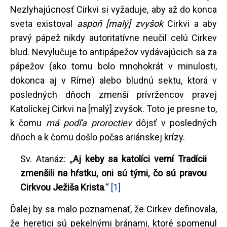
Nezlyhajúcnosť Cirkvi si vyžaduje, aby až do konca
sveta existoval
aspoň [malý] zvyšok
Cirkvi a aby
pravý pápež nikdy autoritatívne neučil celú Cirkev
blud.
Nevylučuje
to antipápežov vydávajúcich sa za
pápežov (ako tomu bolo mnohokrát v minulosti,
dokonca aj v Ríme) alebo bludnú sektu, ktorá v
posledných dňoch zmenší prívržencov pravej
Katolíckej Cirkvi na [malý] zvyšok. Toto je presne to,
k čomu
má podľa proroctiev
dôjsť v posledných
dňoch a k čomu došlo počas ariánskej krízy.
Sv. Atanáz: „
Aj keby sa katolíci verní Tradícii
zmenšili na hŕstku, oni sú tými, čo sú pravou
Cirkvou Ježiša Krista
.“
[1]
Ďalej by sa malo poznamenať, že Cirkev definovala,
že heretici sú pekelnými bránami, ktoré spomenul