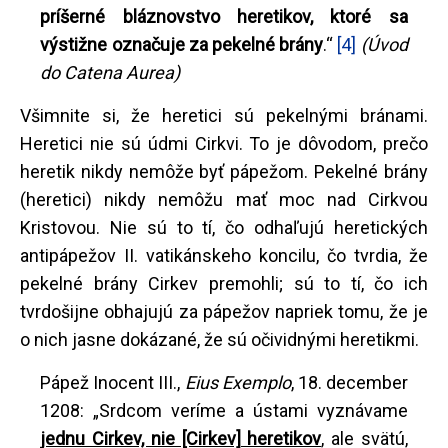
príšerné bláznovstvo heretikov, ktoré sa
výstižne označuje za pekelné brány
.“
[4]
(Úvod
do Catena Aurea)
Všimnite si, že heretici sú pekelnými bránami.
Heretici nie sú údmi Cirkvi. To je dôvodom, prečo
heretik nikdy nemôže byť pápežom. Pekelné brány
(heretici) nikdy nemôžu mať moc nad Cirkvou
Kristovou. Nie sú to tí, čo odhaľujú heretických
antipápežov II. vatikánskeho koncilu, čo tvrdia, že
pekelné brány Cirkev premohli; sú to tí, čo ich
tvrdošijne obhajujú za pápežov napriek tomu, že je
o nich jasne dokázané, že sú očividnými heretikmi.
Pápež Inocent III.,
Eius Exemplo
, 18. december
1208: „Srdcom veríme a ústami vyznávame
jednu Cirkev, nie [Cirkev] heretikov
, ale svätú,