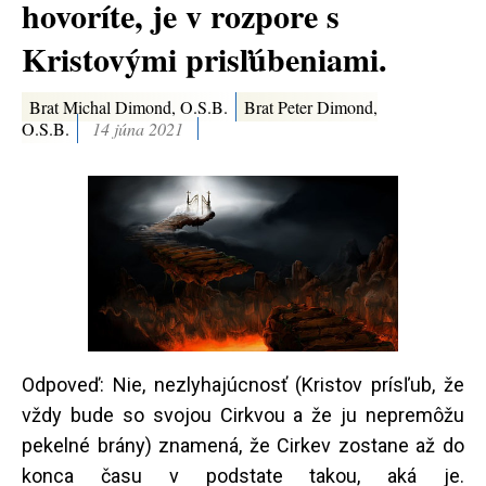
hovoríte, je v rozpore s
Kristovými prisľúbeniami.
Brat Michal Dimond, O.S.B.
Brat Peter Dimond,
O.S.B.
14 júna 2021
Odpoveď: Nie, nezlyhajúcnosť (Kristov prísľub, že
vždy bude so svojou Cirkvou a že ju nepremôžu
pekelné brány) znamená, že Cirkev zostane až do
konca času v podstate takou, aká je.