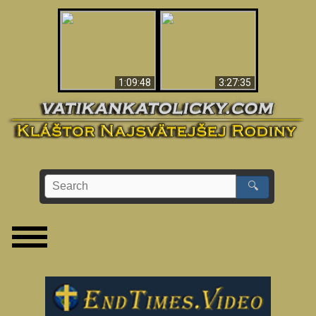
“Magicians” Prove A
Apokalypsa teraz vo
Spiritual World Exists
Vatikáne
- Demonic Activity
Caught On Video
1:09:48
3:27:35
🔍