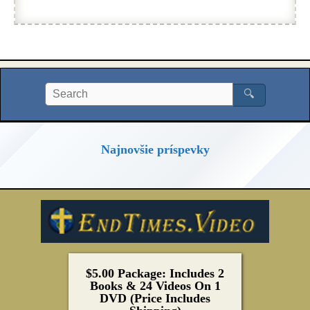
🔍
Najnovšie príspevky
$5.00 Package: Includes 2
Books & 24 Videos On 1
DVD (Price Includes