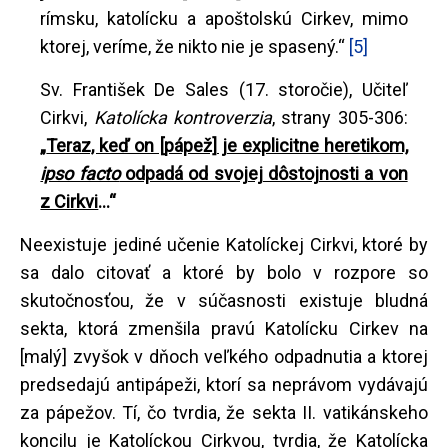
rímsku, katolícku a apoštolskú Cirkev, mimo
ktorej, veríme, že nikto nie je spasený.“
[5]
Sv. František De Sales (17. storočie), Učiteľ
Cirkvi,
Katolícka kontroverzia
, strany 305-306:
„
Teraz, keď on [pápež] je explicitne heretikom,
ipso facto
odpadá od svojej dôstojnosti a von
z Cirkvi
...“
Neexistuje jediné učenie Katolíckej Cirkvi, ktoré by
sa dalo citovať a ktoré by bolo v rozpore so
skutočnosťou, že v súčasnosti existuje bludná
sekta, ktorá zmenšila pravú Katolícku Cirkev na
[malý] zvyšok v dňoch veľkého odpadnutia a ktorej
predsedajú antipápeži, ktorí sa neprávom vydávajú
za pápežov. Tí, čo tvrdia, že sekta II. vatikánskeho
koncilu je Katolíckou Cirkvou, tvrdia, že Katolícka