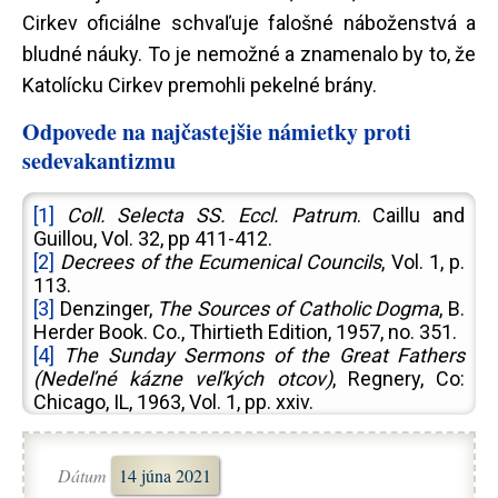
Cirkev oficiálne schvaľuje falošné náboženstvá a
bludné náuky. To je nemožné a znamenalo by to, že
Katolícku Cirkev premohli pekelné brány.
Odpovede na najčastejšie námietky proti
sedevakantizmu
[1]
Coll. Selecta SS. Eccl. Patrum
. Caillu and
Guillou, Vol. 32, pp 411-412.
[2]
Decrees of the Ecumenical Councils
, Vol. 1, p.
113.
[3]
Denzinger,
The Sources of Catholic Dogma
, B.
Herder Book. Co., Thirtieth Edition, 1957, no. 351.
[4]
The Sunday Sermons of the Great Fathers
(Nedeľné kázne veľkých otcov)
, Regnery, Co:
Chicago, IL, 1963, Vol. 1, pp. xxiv.
[5]
Denzinger 423.
Dátum
14 júna 2021