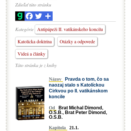
Zdieľať túto stránku
Kategórie
Antipápeži II. vatikánskeho koncilu
Katolícka doktrína
Otázky a odpovede
Videá a články
Táto stránka je z knihy
Názov
Pravda o tom, čo sa
naozaj stalo s Katolíckou
Cirkvou po II. vatikánskom
koncile
Od
Brat Michal Dimond,
O.S.B., Brat Peter Dimond,
O.S.B.
Kapitola
21.1.