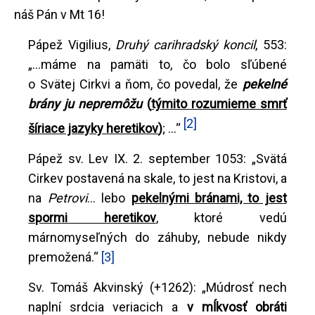
náš Pán v Mt 16!
Pápež Vigilius,
Druhý carihradský koncil
, 553:
„...máme na pamäti to, čo bolo sľúbené
o Svätej Cirkvi a ňom, čo povedal, že
pekelné
brány ju nepremôžu
(
týmito rozumieme smrť
[2]
šíriace jazyky heretikov
)
; ...“
Pápež sv. Lev IX. 2. september 1053: „Svätá
Cirkev postavená na skale, to jest na Kristovi, a
na
Petrovi
... lebo
pekelnými bránami, to jest
spormi heretikov
, ktoré vedú
márnomyseľných do záhuby, nebude nikdy
premožená.“
[3]
Sv. Tomáš Akvinský (+1262): „Múdrosť nech
naplní srdcia veriacich a
v mĺkvosť obráti